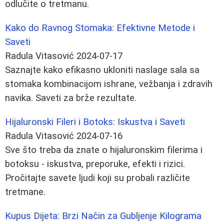
odlučite o tretmanu.
Kako do Ravnog Stomaka: Efektivne Metode i
Saveti
Radula Vitasović
2024-07-17
Saznajte kako efikasno ukloniti naslage sala sa
stomaka kombinacijom ishrane, vežbanja i zdravih
navika. Saveti za brže rezultate.
Hijaluronski Fileri i Botoks: Iskustva i Saveti
Radula Vitasović
2024-07-16
Sve što treba da znate o hijaluronskim filerima i
botoksu - iskustva, preporuke, efekti i rizici.
Pročitajte savete ljudi koji su probali različite
tretmane.
Kupus Dijeta: Brzi Način za Gubljenje Kilograma