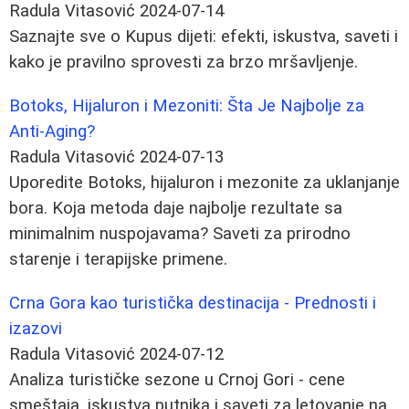
Radula Vitasović
2024-07-14
Saznajte sve o Kupus dijeti: efekti, iskustva, saveti i
kako je pravilno sprovesti za brzo mršavljenje.
Botoks, Hijaluron i Mezoniti: Šta Je Najbolje za
Anti-Aging?
Radula Vitasović
2024-07-13
Uporedite Botoks, hijaluron i mezonite za uklanjanje
bora. Koja metoda daje najbolje rezultate sa
minimalnim nuspojavama? Saveti za prirodno
starenje i terapijske primene.
Crna Gora kao turistička destinacija - Prednosti i
izazovi
Radula Vitasović
2024-07-12
Analiza turističke sezone u Crnoj Gori - cene
smeštaja, iskustva putnika i saveti za letovanje na