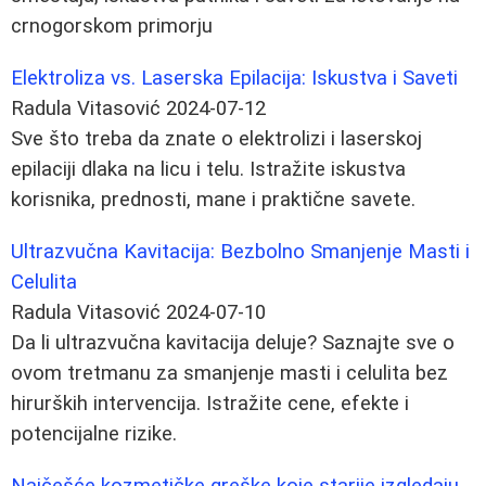
crnogorskom primorju
Elektroliza vs. Laserska Epilacija: Iskustva i Saveti
Radula Vitasović
2024-07-12
Sve što treba da znate o elektrolizi i laserskoj
epilaciji dlaka na licu i telu. Istražite iskustva
korisnika, prednosti, mane i praktične savete.
Ultrazvučna Kavitacija: Bezbolno Smanjenje Masti i
Celulita
Radula Vitasović
2024-07-10
Da li ultrazvučna kavitacija deluje? Saznajte sve o
ovom tretmanu za smanjenje masti i celulita bez
hirurških intervencija. Istražite cene, efekte i
potencijalne rizike.
Najčešće kozmetičke greške koje starije izgledaju