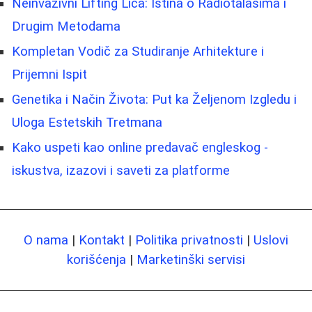
Neinvazivni Lifting Lica: Istina o Radiotalasima i
Drugim Metodama
Kompletan Vodič za Studiranje Arhitekture i
Prijemni Ispit
Genetika i Način Života: Put ka Željenom Izgledu i
Uloga Estetskih Tretmana
Kako uspeti kao online predavač engleskog -
iskustva, izazovi i saveti za platforme
O nama
|
Kontakt
|
Politika privatnosti
|
Uslovi
korišćenja
|
Marketinški servisi