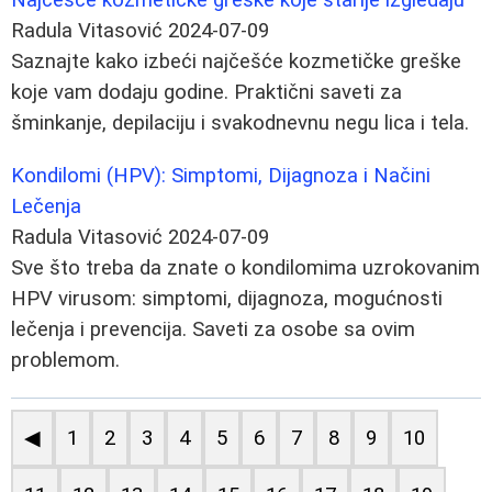
Radula Vitasović
2024-07-09
Saznajte kako izbeći najčešće kozmetičke greške
koje vam dodaju godine. Praktični saveti za
šminkanje, depilaciju i svakodnevnu negu lica i tela.
Kondilomi (HPV): Simptomi, Dijagnoza i Načini
Lečenja
Radula Vitasović
2024-07-09
Sve što treba da znate o kondilomima uzrokovanim
HPV virusom: simptomi, dijagnoza, mogućnosti
lečenja i prevencija. Saveti za osobe sa ovim
problemom.
◀
1
2
3
4
5
6
7
8
9
10