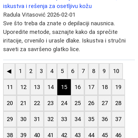
iskustva i rešenja za osetljivu kožu
Radula Vitasović
2026-02-01
Sve što treba da znate o depilaciji nausnica.
Uporedite metode, saznajte kako da sprečite
iritacije, crvenilo i urasle dlake. Iskustva i stručni
saveti za savršeno glatko lice.
◀
1
2
3
4
5
6
7
8
9
10
11
12
13
14
15
16
17
18
19
20
21
22
23
24
25
26
27
28
29
30
31
32
33
34
35
36
37
38
39
40
41
42
43
44
45
46