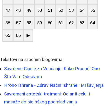
47
48
49
50
51
52
53
54
55
56
57
58
59
60
61
62
63
64
65
66
▶
Tekstovi na srodnim blogovima
Savršene Cipele za Venčanje: Kako Pronaći Ono
Što Vam Odgovara
Hrono Ishrana - Zdrav Način Ishrane i Mršavljenja
Savremeni estetski tretmani: Od anti celulit
masaže do biološkog podmlađivanja