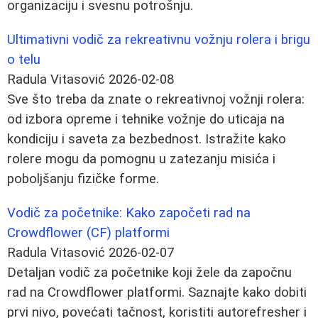
organizaciju i svesnu potrošnju.
Ultimativni vodič za rekreativnu vožnju rolera i brigu
o telu
Radula Vitasović
2026-02-08
Sve što treba da znate o rekreativnoj vožnji rolera:
od izbora opreme i tehnike vožnje do uticaja na
kondiciju i saveta za bezbednost. Istražite kako
rolere mogu da pomognu u zatezanju misića i
poboljšanju fizičke forme.
Vodič za početnike: Kako započeti rad na
Crowdflower (CF) platformi
Radula Vitasović
2026-02-07
Detaljan vodič za početnike koji žele da započnu
rad na Crowdflower platformi. Saznajte kako dobiti
prvi nivo, povećati tačnost, koristiti autorefresher i