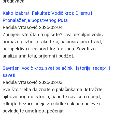
predavača.
Kako Izabrati Fakultet: Vodič kroz Dilemu i
Pronalaženje Sopstvenog Puta
Radula Vitasović
2026-02-04
Zbunjeni ste šta da upišete? Ovaj detaljan vodič
pomaže u izboru fakulteta, balansirajući strast,
perspektivu i realnost tržišta rada. Saveti za
analizu afiniteta, prijemni i budžet.
Savršeni vodič kroz svet palačinki: Istorija, recepti i
saveti
Radula Vitasović
2026-02-03
Sve što treba da znate o palačinkama! Istražite
njihovu bogatu istoriju, naučite savršen recept,
otkrijte bezbroj ideja za slatke i slane nadjeve i
savladajte umetnost pečenja.