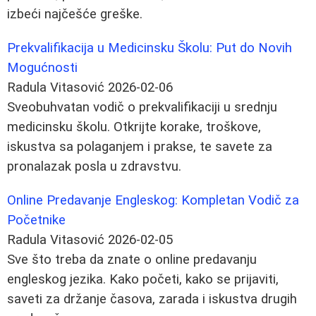
izbeći najčešće greške.
Prekvalifikacija u Medicinsku Školu: Put do Novih
Mogućnosti
Radula Vitasović
2026-02-06
Sveobuhvatan vodič o prekvalifikaciji u srednju
medicinsku školu. Otkrijte korake, troškove,
iskustva sa polaganjem i prakse, te savete za
pronalazak posla u zdravstvu.
Online Predavanje Engleskog: Kompletan Vodič za
Početnike
Radula Vitasović
2026-02-05
Sve što treba da znate o online predavanju
engleskog jezika. Kako početi, kako se prijaviti,
saveti za držanje časova, zarada i iskustva drugih