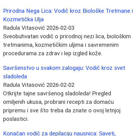
Prirodna Nega Lica: Vodič kroz Biološke Tretmane i
Kozmetička Ulja
Radula Vitasović
2026-02-03
Sveobuhvatan vodič o prirodnoj nezi lica, biološkim
tretmanima, kozmetičkim uljima i savremenim
procedurama za zdrav i lep izgled kože.
Savršenstvo u svakom zalogaju: Vodič kroz svet
sladoleda
Radula Vitasović
2026-02-02
Otkrijte tajne savršenog sladoleda! Pregled
omiljenih ukusa, probrani recepti za domaću
pripremu i sve što treba da znate o ovoj letnjoj
poslastici.
Konačan vodič za depilaciju nausnica: Saveti,