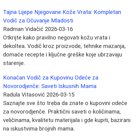
Tajna Lijepe Njegovane Kože Vrata: Kompletan
Vodič za Očuvanje Mladosti
Radman Vidačić
2026-03-16
Otkrijte kako pravilno negovati kožu vrata i
dekoltea. Vodič kroz proizvode, tehnike mazanja,
domaće recepte i ključne greške koje ubrzavaju
starenje.
Konačan Vodič za Kupovinu Odeće za
Novorodjenče: Saveti Iskusnih Mama
Radula Vitasović
2026-03-15
Saznajte sve što treba da znate o kupovini odeće
za novorodjenče. Praktični saveti o količinama,
veličinama, kvalitetu materijala i gde kupiti, bazirani
na iskustvima brojnih mama.