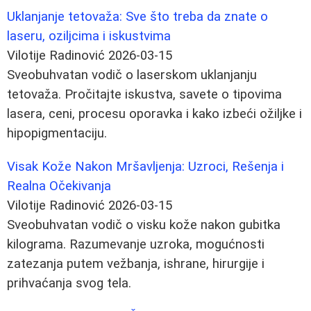
Uklanjanje tetovaža: Sve što treba da znate o
laseru, oziljcima i iskustvima
Vilotije Radinović
2026-03-15
Sveobuhvatan vodič o laserskom uklanjanju
tetovaža. Pročitajte iskustva, savete o tipovima
lasera, ceni, procesu oporavka i kako izbeći ožiljke i
hipopigmentaciju.
Visak Kože Nakon Mršavljenja: Uzroci, Rešenja i
Realna Očekivanja
Vilotije Radinović
2026-03-15
Sveobuhvatan vodič o visku kože nakon gubitka
kilograma. Razumevanje uzroka, mogućnosti
zatezanja putem vežbanja, ishrane, hirurgije i
prihvaćanja svog tela.