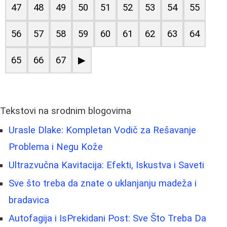
47
48
49
50
51
52
53
54
55
56
57
58
59
60
61
62
63
64
65
66
67
▶
Tekstovi na srodnim blogovima
Urasle Dlake: Kompletan Vodič za Rešavanje
Problema i Negu Kože
Ultrazvučna Kavitacija: Efekti, Iskustva i Saveti
Sve što treba da znate o uklanjanju madeža i
bradavica
Autofagija i IsPrekidani Post: Sve Što Treba Da