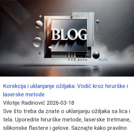
Korekcija i uklanjanje ožiljaka: Vodič kroz hirurške i
laserske metode
Vilotije Radinović
2026-03-18
Sve što treba da znate o uklanjanju ožiljaka sa lica i
tela. Uporedite hirurške metode, laserske tretmane,
silikonske flastere i gelove. Saznajte kako pravilno