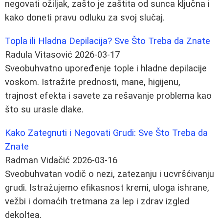
negovati ožiljak, zašto je zaštita od sunca ključna i
kako doneti pravu odluku za svoj slučaj.
Topla ili Hladna Depilacija? Sve Što Treba da Znate
Radula Vitasović
2026-03-17
Sveobuhvatno upoređenje tople i hladne depilacije
voskom. Istražite prednosti, mane, higijenu,
trajnost efekta i savete za rešavanje problema kao
što su urasle dlake.
Kako Zategnuti i Negovati Grudi: Sve Što Treba da
Znate
Radman Vidačić
2026-03-16
Sveobuhvatan vodič o nezi, zatezanju i ucvršćivanju
grudi. Istražujemo efikasnost kremi, uloga ishrane,
vežbi i domaćih tretmana za lep i zdrav izgled
dekoltea.