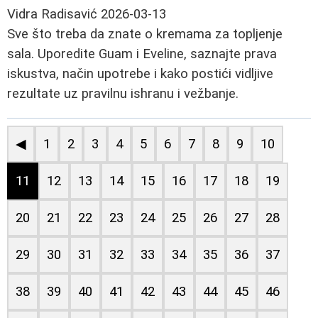
Vidra Radisavić
2026-03-13
Sve što treba da znate o kremama za topljenje
sala. Uporedite Guam i Eveline, saznajte prava
iskustva, način upotrebe i kako postići vidljive
rezultate uz pravilnu ishranu i vežbanje.
◀
1
2
3
4
5
6
7
8
9
10
11
12
13
14
15
16
17
18
19
20
21
22
23
24
25
26
27
28
29
30
31
32
33
34
35
36
37
38
39
40
41
42
43
44
45
46