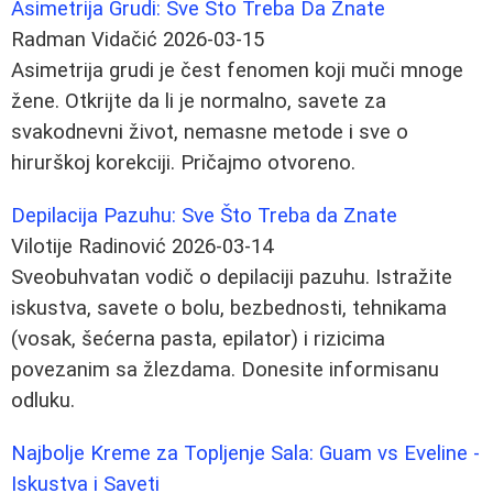
Asimetrija Grudi: Sve Što Treba Da Znate
Radman Vidačić
2026-03-15
Asimetrija grudi je čest fenomen koji muči mnoge
žene. Otkrijte da li je normalno, savete za
svakodnevni život, nemasne metode i sve o
hirurškoj korekciji. Pričajmo otvoreno.
Depilacija Pazuhu: Sve Što Treba da Znate
Vilotije Radinović
2026-03-14
Sveobuhvatan vodič o depilaciji pazuhu. Istražite
iskustva, savete o bolu, bezbednosti, tehnikama
(vosak, šećerna pasta, epilator) i rizicima
povezanim sa žlezdama. Donesite informisanu
odluku.
Najbolje Kreme za Topljenje Sala: Guam vs Eveline -
Iskustva i Saveti