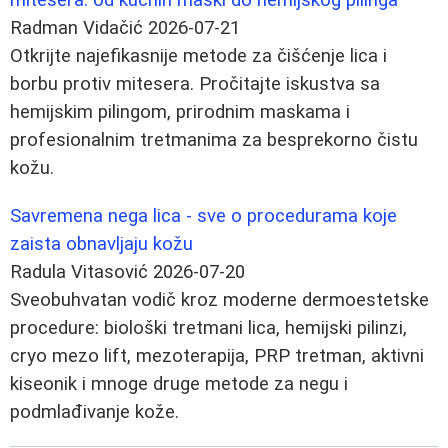
Radman Vidačić
2026-07-21
Otkrijte najefikasnije metode za čišćenje lica i
borbu protiv mitesera. Pročitajte iskustva sa
hemijskim pilingom, prirodnim maskama i
profesionalnim tretmanima za besprekorno čistu
kožu.
Savremena nega lica - sve o procedurama koje
zaista obnavljaju kožu
Radula Vitasović
2026-07-20
Sveobuhvatan vodič kroz moderne dermoestetske
procedure: biološki tretmani lica, hemijski pilinzi,
cryo mezo lift, mezoterapija, PRP tretman, aktivni
kiseonik i mnoge druge metode za negu i
podmlađivanje kože.