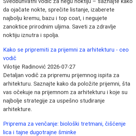
Sveobuhvatni vodič za negu noktiju – saznajte kako
da ojačate nokte, sprečite listanje, izaberete
najbolju kremu, bazu i top coat, i negujete
zanoktice prirodnim uljima. Saveti za zdravlje
noktiju iznutra i spolja.
Kako se pripremiti za prijemni za arhitekturu - ceo
vodič
Vilotije Radinović
2026-07-27
Detaljan vodič za pripremu prijemnog ispita za
arhitekturu. Saznajte kako da položite prijemni, šta
vas očekuje na prijemnom za arhitekturu i koje su
najbolje strategije za uspešno studiranje
arhitekture.
Priprema za venčanje: biološki tretmani, čišćenje
lica i tajne dugotrajne šminke