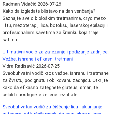
Radman Vidačić
2026-07-26
Kako da izgledate blistavo na dan venčanja?
Saznajte sve o biološkim tretmanima, cryo mezo
liftu, mezoterapiji lica, botoksu, laserskoj epilaciji i
profesionalnim savetima za šminku koja traje
satima.
Ultimativni vodič za zatezanje i podizanje zadnjice:
Vežbe, ishrana i efikasni tretmani
Vidra Radisavić
2026-07-25
Sveobuhvatni vodič kroz vežbe, ishranu i tretmane
za čvrstu, podignutu i oblikovanu zadnjicu. Otkrijte
kako da efikasno zategnete gluteus, smanjite
celulit i postignete željene rezultate.
Sveobuhvatan vodič za čišćenje lica i uklanjanje
mitesera: od kućnih maski do hemijskog pilinga