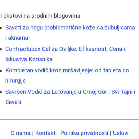
Tekstovi na srodnim blogovima
Saveti za negu problematične kože sa bubuljicama
i aknama
Contractubex Gel za Oziljke: Efikasnost, Cena i
Iskustva Korisnika
Kompletan vodič kroz mršavljenje: od tableta do
hirurgije
Savršen Vodič za Letovanje u Crnoj Gori: Svi Tajni i
Saveti
O nama
|
Kontakt
|
Politika privatnosti
|
Uslovi