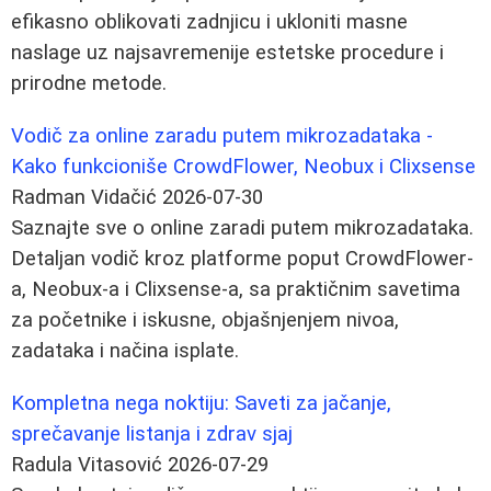
efikasno oblikovati zadnjicu i ukloniti masne
naslage uz najsavremenije estetske procedure i
prirodne metode.
Vodič za online zaradu putem mikrozadataka -
Kako funkcioniše CrowdFlower, Neobux i Clixsense
Radman Vidačić
2026-07-30
Saznajte sve o online zaradi putem mikrozadataka.
Detaljan vodič kroz platforme poput CrowdFlower-
a, Neobux-a i Clixsense-a, sa praktičnim savetima
za početnike i iskusne, objašnjenjem nivoa,
zadataka i načina isplate.
Kompletna nega noktiju: Saveti za jačanje,
sprečavanje listanja i zdrav sjaj
Radula Vitasović
2026-07-29