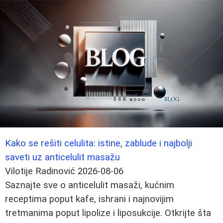
Kako se rešiti celulita: istine, zablude i najbolji
saveti uz anticelulit masažu
Vilotije Radinović
2026-08-06
Saznajte sve o anticelulit masaži, kućnim
receptima poput kafe, ishrani i najnovijim
tretmanima poput lipolize i liposukcije. Otkrijte šta