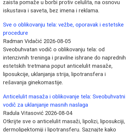
zaista pomaže u borbi protiv celulita, na osnovu
iskustava i saveta, bez imena i reklama.
Sve o oblikovanju tela: vežbe, oporavak i estetske
procedure
Radman Vidačić
2026-08-05
Sveobuhvatan vodič o oblikovanju tela: od
intenzivnih treninga i pravilne ishrane do naprednih
estetskih tretmana poput anticelulit masaže,
liposukcije, uklanjanja strija, lipotransfera i
rešavanja ginekomastije.
Anticelulit masaža i oblikovanje tela: Sveobuhvatni
vodič za uklanjanje masnih naslaga
Radula Vitasović
2026-08-04
Otkrijte sve o anticelulit masaži, lipolizi, liposukciji,
dermolipektomiji i lipotransferu. Saznajte kako