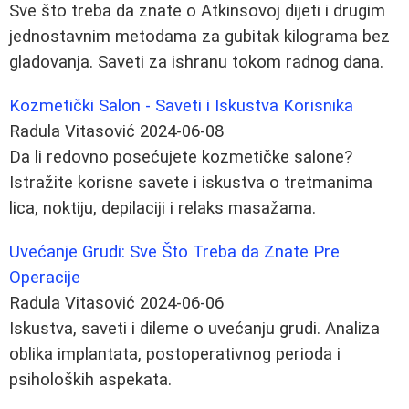
Sve što treba da znate o Atkinsovoj dijeti i drugim
jednostavnim metodama za gubitak kilograma bez
gladovanja. Saveti za ishranu tokom radnog dana.
Kozmetički Salon - Saveti i Iskustva Korisnika
Radula Vitasović
2024-06-08
Da li redovno posećujete kozmetičke salone?
Istražite korisne savete i iskustva o tretmanima
lica, noktiju, depilaciji i relaks masažama.
Uvećanje Grudi: Sve Što Treba da Znate Pre
Operacije
Radula Vitasović
2024-06-06
Iskustva, saveti i dileme o uvećanju grudi. Analiza
oblika implantata, postoperativnog perioda i
psiholoških aspekata.