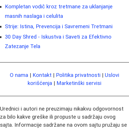
Kompletan vodič kroz tretmane za uklanjanje
masnih naslaga i celulita
Strije: Istina, Prevencija i Savremeni Tretmani
30 Day Shred - Iskustva i Saveti za Efektivno
Zatezanje Tela
O nama
|
Kontakt
|
Politika privatnosti
|
Uslovi
korišćenja
|
Marketinški servisi
Urednici i autori ne preuzimaju nikakvu odgovornost
za bilo kakve greške ili propuste u sadržaju ovog
sajta. Informacije sadržane na ovom sajtu pružaju se