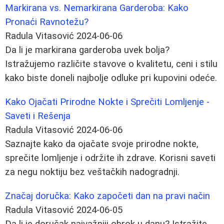
Markirana vs. Nemarkirana Garderoba: Kako
Pronaći Ravnotežu?
Radula Vitasović
2024-06-06
Da li je markirana garderoba uvek bolja?
Istražujemo različite stavove o kvalitetu, ceni i stilu
kako biste doneli najbolje odluke pri kupovini odeće.
Kako Ojačati Prirodne Nokte i Sprečiti Lomljenje -
Saveti i Rešenja
Radula Vitasović
2024-06-06
Saznajte kako da ojačate svoje prirodne nokte,
sprečite lomljenje i održite ih zdrave. Korisni saveti
za negu noktiju bez veštačkih nadogradnji.
Značaj doručka: Kako započeti dan na pravi način
Radula Vitasović
2024-06-05
Da li je doručak najvažniji obrok u danu? Istražite