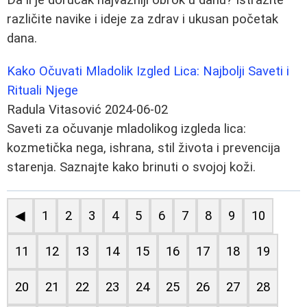
različite navike i ideje za zdrav i ukusan početak
dana.
Kako Očuvati Mladolik Izgled Lica: Najbolji Saveti i
Rituali Njege
Radula Vitasović
2024-06-02
Saveti za očuvanje mladolikog izgleda lica:
kozmetička nega, ishrana, stil života i prevencija
starenja. Saznajte kako brinuti o svojoj koži.
◀
1
2
3
4
5
6
7
8
9
10
11
12
13
14
15
16
17
18
19
20
21
22
23
24
25
26
27
28