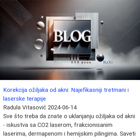
Korekcija ožiljaka od akni: Najefikasniji tretmani i
laserske terapije
Radula Vitasović
2024-06-14
Sve što treba da znate o uklanjanju ožiljaka od akni
- iskustva sa CO2 laserom, frakcionisanim
laserima, dermapenom i hemijskim pilingima. Saveti