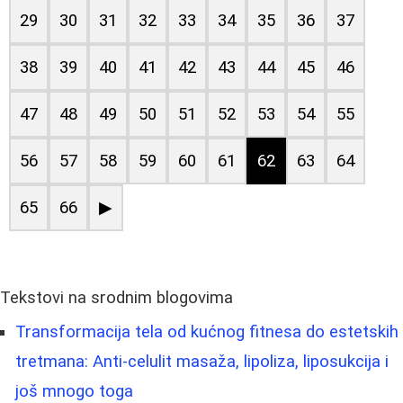
29
30
31
32
33
34
35
36
37
38
39
40
41
42
43
44
45
46
47
48
49
50
51
52
53
54
55
56
57
58
59
60
61
62
63
64
65
66
▶
Tekstovi na srodnim blogovima
Transformacija tela od kućnog fitnesa do estetskih
tretmana: Anti-celulit masaža, lipoliza, liposukcija i
još mnogo toga