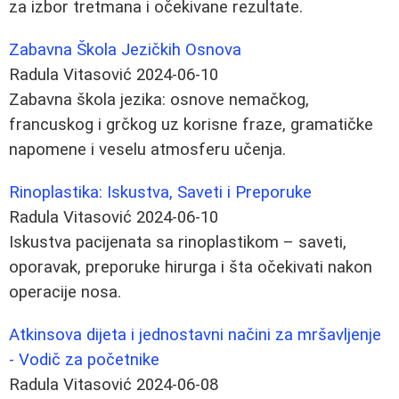
za izbor tretmana i očekivane rezultate.
Zabavna Škola Jezičkih Osnova
Radula Vitasović
2024-06-10
Zabavna škola jezika: osnove nemačkog,
francuskog i grčkog uz korisne fraze, gramatičke
napomene i veselu atmosferu učenja.
Rinoplastika: Iskustva, Saveti i Preporuke
Radula Vitasović
2024-06-10
Iskustva pacijenata sa rinoplastikom – saveti,
oporavak, preporuke hirurga i šta očekivati nakon
operacije nosa.
Atkinsova dijeta i jednostavni načini za mršavljenje
- Vodič za početnike
Radula Vitasović
2024-06-08