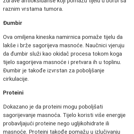
zdrave antioksidanse koji pomažu tijelu u borbi sa
raznim vrstama tumora.
Đumbir
Ova omiljena kineska namirnica pomaže tijelu da
lakše i brže sagorijeva masnoće. Naučnici vjeruju
da đumbir služi kao okidač procesa tokom koga
tijelo sagorijeva masnoće i pretvara ih u toplinu.
Đumbir je takođe izvrstan za poboljšanje
cirkulacije.
Proteini
Dokazano je da proteini mogu poboljšati
sagorijevanje masnoća. Tijelo koristi više energije
probavljajući proteine nego ugljikohidrate ili
masnoće. Proteini takođe pomažu u izlučivanju