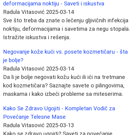
deformacijama noktiju - Saveti i iskustva
Radula Vitasović
2025-03-14
Sve što treba da znate o lečenju gljivičnih infekcija
noktiju, deformacijama i savetima za negu stopala.
Istražite iskustva i rešenja.
Negovanje kože kući vs. posete kozmetičaru - šta
je bolje?
Radula Vitasović
2025-03-14
Da li je bolje negovati kožu kući ili ići na tretmane
kod kozmetičara? Saznajte savete o pilingovima,
maskama i kako izbeći probleme sa miteserima.
Kako Se Zdravo Ugojiti - Kompletan Vodič za
Povećanje Telesne Mase
Radula Vitasović
2025-03-13
Kako se zdravo ugojiti? Saveti za povećanje