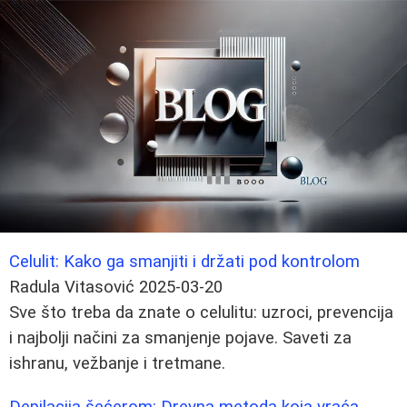
Celulit: Kako ga smanjiti i držati pod kontrolom
Radula Vitasović
2025-03-20
Sve što treba da znate o celulitu: uzroci, prevencija
i najbolji načini za smanjenje pojave. Saveti za
ishranu, vežbanje i tretmane.
Depilacija šećerom: Drevna metoda koja vraća