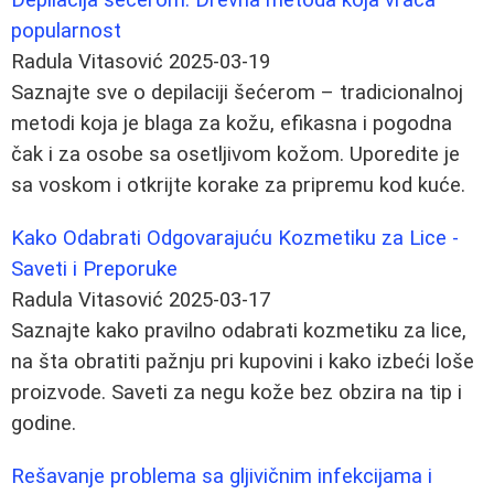
popularnost
Radula Vitasović
2025-03-19
Saznajte sve o depilaciji šećerom – tradicionalnoj
metodi koja je blaga za kožu, efikasna i pogodna
čak i za osobe sa osetljivom kožom. Uporedite je
sa voskom i otkrijte korake za pripremu kod kuće.
Kako Odabrati Odgovarajuću Kozmetiku za Lice -
Saveti i Preporuke
Radula Vitasović
2025-03-17
Saznajte kako pravilno odabrati kozmetiku za lice,
na šta obratiti pažnju pri kupovini i kako izbeći loše
proizvode. Saveti za negu kože bez obzira na tip i
godine.
Rešavanje problema sa gljivičnim infekcijama i