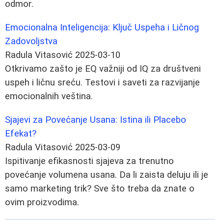
odmor.
Emocionalna Inteligencija: Ključ Uspeha i Ličnog
Zadovoljstva
Radula Vitasović
2025-03-10
Otkrivamo zašto je EQ važniji od IQ za društveni
uspeh i ličnu sreću. Testovi i saveti za razvijanje
emocionalnih veština.
Sjajevi za Povećanje Usana: Istina ili Placebo
Efekat?
Radula Vitasović
2025-03-09
Ispitivanje efikasnosti sjajeva za trenutno
povećanje volumena usana. Da li zaista deluju ili je
samo marketing trik? Sve što treba da znate o
ovim proizvodima.