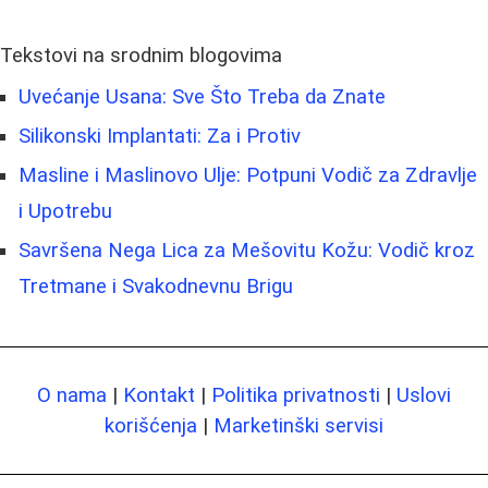
Tekstovi na srodnim blogovima
Uvećanje Usana: Sve Što Treba da Znate
Silikonski Implantati: Za i Protiv
Masline i Maslinovo Ulje: Potpuni Vodič za Zdravlje
i Upotrebu
Savršena Nega Lica za Mešovitu Kožu: Vodič kroz
Tretmane i Svakodnevnu Brigu
O nama
|
Kontakt
|
Politika privatnosti
|
Uslovi
korišćenja
|
Marketinški servisi