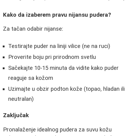
Kako da izaberem pravu nijansu pudera?
Za tačan odabir nijanse:
Testirajte puder na liniji vilice (ne na ruci)
Proverite boju pri prirodnom svetlu
Sačekajte 10-15 minuta da vidite kako puder
reaguje sa kožom
Uzimajte u obzir podton kože (topao, hladan ili
neutralan)
Zaključak
Pronalaženje idealnog pudera za suvu kožu