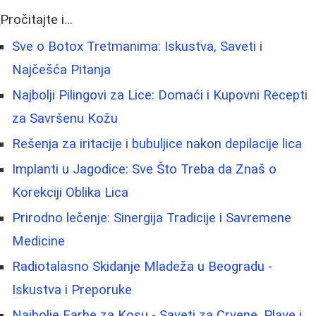
Pročitajte i...
Sve o Botox Tretmanima: Iskustva, Saveti i
Najčešća Pitanja
Najbolji Pilingovi za Lice: Domaći i Kupovni Recepti
za Savršenu Kožu
Rešenja za iritacije i bubuljice nakon depilacije lica
Implanti u Jagodice: Sve Što Treba da Znaš o
Korekciji Oblika Lica
Prirodno lečenje: Sinergija Tradicije i Savremene
Medicine
Radiotalasno Skidanje Mladeža u Beogradu -
Iskustva i Preporuke
Najbolje Farbe za Kosu - Saveti za Crvene, Plave i