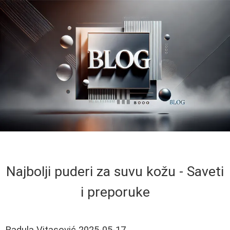
Najbolji puderi za suvu kožu - Saveti
i preporuke
Radula Vitasović
2025-05-17