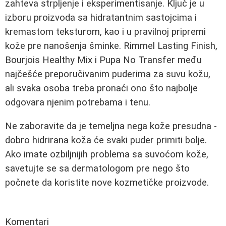
zahteva strpljenje i eksperimentisanje. Ključ je u
izboru proizvoda sa hidratantnim sastojcima i
kremastom teksturom, kao i u pravilnoj pripremi
kože pre nanošenja šminke. Rimmel Lasting Finish,
Bourjois Healthy Mix i Pupa No Transfer među
najčešće preporučivanim puderima za suvu kožu,
ali svaka osoba treba pronaći ono što najbolje
odgovara njenim potrebama i tenu.
Ne zaboravite da je temeljna nega kože presudna -
dobro hidrirana koža će svaki puder primiti bolje.
Ako imate ozbiljnijih problema sa suvoćom kože,
savetujte se sa dermatologom pre nego što
počnete da koristite nove kozmetičke proizvode.
Komentari