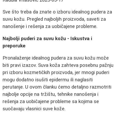
Sve što treba da znate o izboru idealnog pudera za
suvu kožu. Pregled najboljih proizvoda, saveti za
nanošenje i rešenja za uobičajene probleme.
Najbolji puderi za suvu kožu - Iskustva i
preporuke
Pronalaženje idealnog pudera za suvu kožu može
biti pravi izazov. Suva koža zahteva posebnu pažnju
pri izboru kozmetičkih proizvoda, jer mnogi puderi
mogu dodatno isušiti epidermu ili naglasiti
perutanje. U ovom članku ćemo detaljno razmotriti
najbolje opcije na tržištu, tehnike nanošenja i
rešenja za uobičajene probleme sa kojima se
suočavaju vlasnici suve kože.