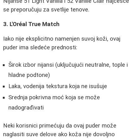
Nijanse 51 Light Vanilla i 52 Vanille Clair najčešće
se preporučuju za svetlije tenove.
3. L'Oréal True Match
Iako nije eksplicitno namenjen suvoj koži, ovaj
puder ima sledeće prednosti:
Širok izbor nijansi (uključujući neutralne, tople i
hladne podtone)
Laka, vodenija tekstura koja ne isušuje
Srednja pokrivna moć koja se može
nadograđivati
Neki korisnici primećuju da ovaj puder može
naglasiti suve delove ako koža nije dovoljno