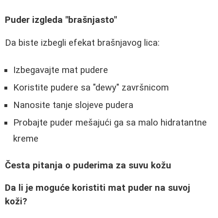
Puder izgleda "brašnjasto"
Da biste izbegli efekat brašnjavog lica:
Izbegavajte mat pudere
Koristite pudere sa "dewy" završnicom
Nanosite tanje slojeve pudera
Probajte puder mešajući ga sa malo hidratantne
kreme
Česta pitanja o puderima za suvu kožu
Da li je moguće koristiti mat puder na suvoj
koži?