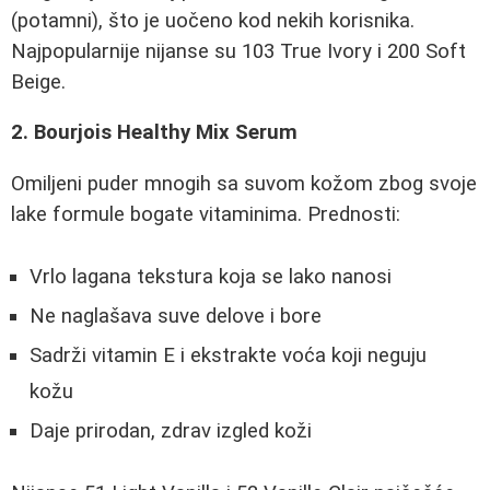
(potamni), što je uočeno kod nekih korisnika.
Najpopularnije nijanse su 103 True Ivory i 200 Soft
Beige.
2. Bourjois Healthy Mix Serum
Omiljeni puder mnogih sa suvom kožom zbog svoje
lake formule bogate vitaminima. Prednosti:
Vrlo lagana tekstura koja se lako nanosi
Ne naglašava suve delove i bore
Sadrži vitamin E i ekstrakte voća koji neguju
kožu
Daje prirodan, zdrav izgled koži