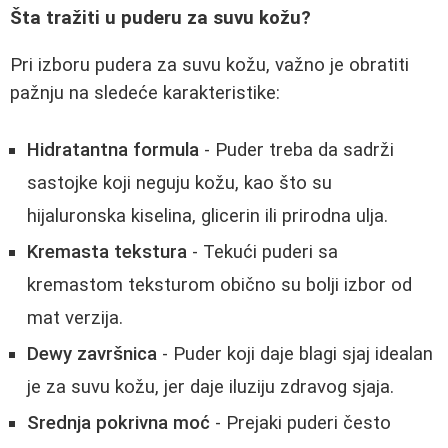
Šta tražiti u puderu za suvu kožu?
Pri izboru pudera za suvu kožu, važno je obratiti
pažnju na sledeće karakteristike:
Hidratantna formula
- Puder treba da sadrži
sastojke koji neguju kožu, kao što su
hijaluronska kiselina, glicerin ili prirodna ulja.
Kremasta tekstura
- Tekući puderi sa
kremastom teksturom obično su bolji izbor od
mat verzija.
Dewy završnica
- Puder koji daje blagi sjaj idealan
je za suvu kožu, jer daje iluziju zdravog sjaja.
Srednja pokrivna moć
- Prejaki puderi često