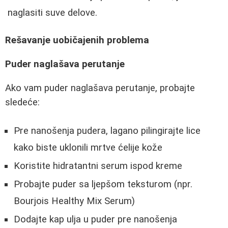
naglasiti suve delove.
Rešavanje uobičajenih problema
Puder naglašava perutanje
Ako vam puder naglašava perutanje, probajte
sledeće:
Pre nanošenja pudera, lagano pilingirajte lice
kako biste uklonili mrtve ćelije kože
Koristite hidratantni serum ispod kreme
Probajte puder sa ljepšom teksturom (npr.
Bourjois Healthy Mix Serum)
Dodajte kap ulja u puder pre nanošenja