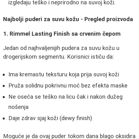
izgledaju teško i neprirodno na suvoj koži.
Najbolji puderi za suvu kožu - Pregled proizvoda
1. Rimmel Lasting Finish sa crvenim čepom
Jedan od najhvaljenijih pudera za suvu kožu u
drogerijskom segmentu. Korisnici ističu da:
Ima kremastu teksturu koja prija suvoj koži
Pruža solidnu pokrivnu moć bez efekta maske
Ne oseća se teško na licu čak i nakon dužeg
nošenja
Daje zdrav sjaj koži (dewy finish)
Moguće je da ovaj puder tokom dana blago oksidira