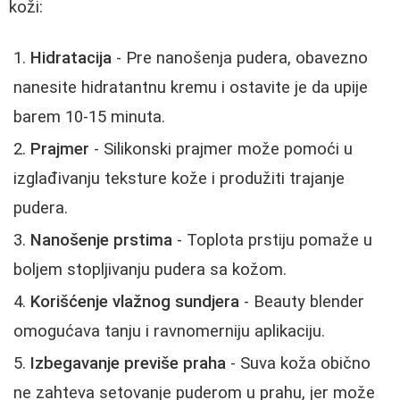
koži:
Hidratacija
- Pre nanošenja pudera, obavezno
nanesite hidratantnu kremu i ostavite je da upije
barem 10-15 minuta.
Prajmer
- Silikonski prajmer može pomoći u
izglađivanju teksture kože i produžiti trajanje
pudera.
Nanošenje prstima
- Toplota prstiju pomaže u
boljem stopljivanju pudera sa kožom.
Korišćenje vlažnog sundjera
- Beauty blender
omogućava tanju i ravnomerniju aplikaciju.
Izbegavanje previše praha
- Suva koža obično
ne zahteva setovanje puderom u prahu, jer može