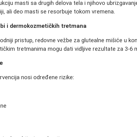
ciju masti sa drugih delova tela i njihovo ubrizgavanje
niji, ali deo masti se resorbuje tokom vremena.
žbi i dermokozmetičkih tretmana
rodniji pristup, redovne vežbe za glutealne mišiće u ko
čkim tretmanima mogu dati vidljive rezultate za 3-6 
je
rvencija nosi određene rizike:
ine