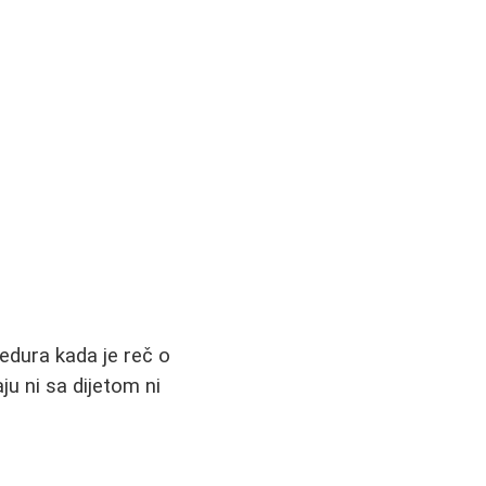
cedura kada je reč o
u ni sa dijetom ni