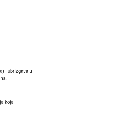
) i ubrizgava u
ena.
ja koja