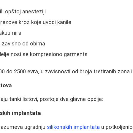
ili opštoj anesteziji
 rezove kroz koje uvodi kanile
akuumira
a, zavisno od obima
delje nosi se kompresiono garments
0 do 2500 evra, u zavisnosti od broja tretiranih zona i 
stova
u tanki listovi, postoje dve glavne opcije:
nskih implantata
razumeva ugradnju
silikonskih implantata
u potkoljenic