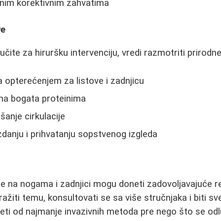
nim korektivnim zahvatima
ve
učite za hiruršku intervenciju, vredi razmotriti prirod
 opterećenjem za listove i zadnjicu
ana bogata proteinima
anje cirkulacije
anju i prihvatanju sopstvenog izgleda
je na nogama i zadnjici mogu doneti zadovoljavajuće rez
ražiti temu, konsultovati se sa više stručnjaka i biti sve
četi od najmanje invazivnih metoda pre nego što se odl