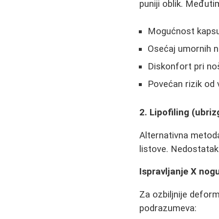
puniji oblik. Međuti
Mogućnost kapsul
Osećaj umornih 
Diskonfort pri noš
Povećan rizik od 
2. Lipofiling (ubr
Alternativna metoda
listove. Nedostata
Ispravljanje X nog
Za ozbiljnije defor
podrazumeva: