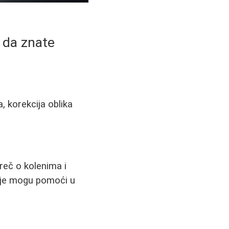
 da znate
, korekcija oblika
reč o kolenima i
koje mogu pomoći u