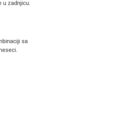
 u zadnjicu.
mbinaciji sa
meseci.