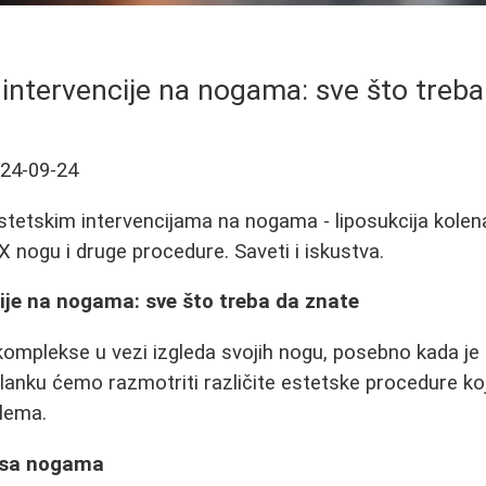
 intervencije na nogama: sve što treba
24-09-24
stetskim intervencijama na nogama - liposukcija kolena
e X nogu i druge procedure. Saveti i iskustva.
ije na nogama: sve što treba da znate
mplekse u vezi izgleda svojih nogu, posebno kada je 
članku ćemo razmotriti različite estetske procedure 
blema.
i sa nogama