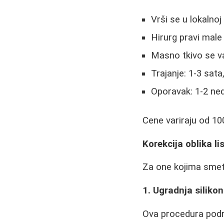
Vrši se u lokalnoj 
Hirurg pravi male
Masno tkivo se v
Trajanje: 1-3 sat
Oporavak: 1-2 ne
Cene variraju od 100
Korekcija oblika li
Za one kojima smetaj
1. Ugradnja siliko
Ova procedura pod