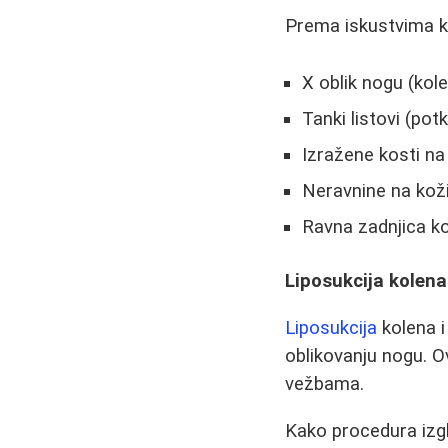
Prema iskustvima ko
X oblik nogu (kole
Tanki listovi (pot
Izražene kosti na
Neravnine na koži
Ravna zadnjica ko
Liposukcija kolena
Liposukcija
kolena i
oblikovanju nogu. O
vežbama.
Kako procedura izg