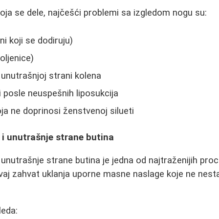
ja se dele, najčešći problemi sa izgledom nogu su:
ni koji se dodiruju)
koljenice)
 unutrašnjoj strani kolena
 posle neuspešnih liposukcija
ja ne doprinosi ženstvenoj silueti
 i unutrašnje strane butina
 unutrašnje strane butina je jedna od najtraženijih pro
vaj zahvat uklanja uporne masne naslage koje ne nestaj
leda: