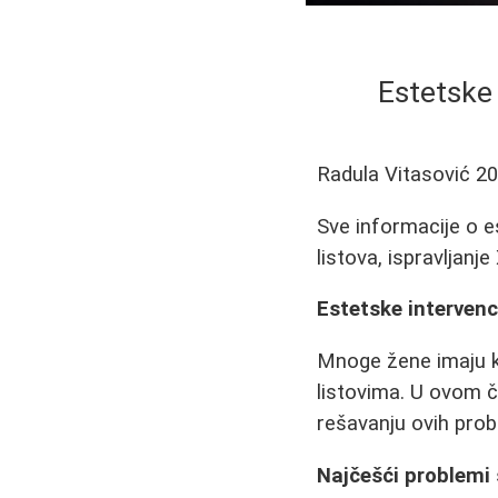
Estetske
Radula Vitasović
20
Sve informacije o e
listova, ispravljanj
Estetske intervenc
Mnoge žene imaju ko
listovima. U ovom 
rešavanju ovih pro
Najčešći problem