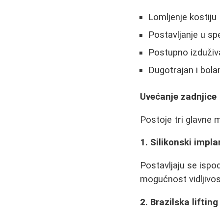
Lomljenje kostiju
Postavljanje u spe
Postupno izduživ
Dugotrajan i bola
Uvećanje zadnjice
Postoje tri glavne 
1. Silikonski impla
Postavljaju se ispod
mogućnost vidljivo
2. Brazilska liftin