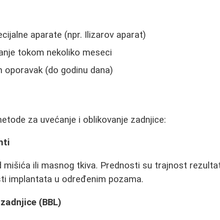
cijalne aparate (npr. Ilizarov aparat)
anje tokom nekoliko meseci
n oporavak (do godinu dana)
metode za uvećanje i oblikovanje zadnjice:
nti
 mišića ili masnog tkiva. Prednosti su trajnost rezulta
sti implantata u određenim pozama.
g zadnjice (BBL)