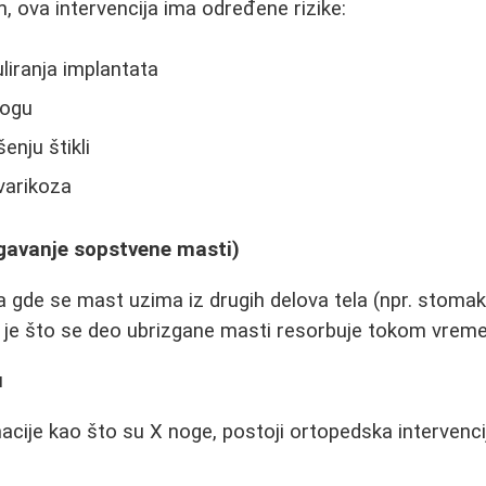
m, ova intervencija ima određene rizike:
iranja implantata
nogu
enju štikli
varikoza
izgavanje sopstvene masti)
 gde se mast uzima iz drugih delova tela (npr. stomaka
k je što se deo ubrizgane masti resorbuje tokom vrem
u
macije kao što su X noge, postoji ortopedska intervenci