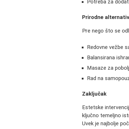
Potreba za dodat
Prirodne alternati
Pre nego što se odl
Redovne vežbe sa
Balansirana ishr
Masaze za poboljš
Rad na samopouzd
Zaključak
Estetske intervenci
ključno temeljno ist
Uvek je najbolje po