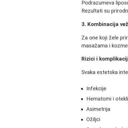
Podrazumeva liposuk
Rezultati su prirod
3. Kombinacija ve
Za one koji žele pri
masažama i kozmeti
Rizici i komplikaci
Svaka estetska inte
Infekcije
Hematomi i otekl
Asimetrija
Ožiljci