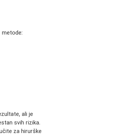
ne metode:
ultate, ali je
stan svih rizika.
učite za hirurške