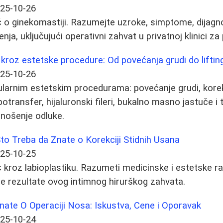
25-10-26
o ginekomastiji. Razumejte uzroke, simptome, dijagno
ja, uključujući operativni zahvat u privatnoj klinici za 
kroz estetske procedure: Od povećanja grudi do lifting
25-10-26
larnim estetskim procedurama: povećanje grudi, korek
, lipotransfer, hijaluronski fileri, bukalno masno jastuče i 
onošenje odluke.
Što Treba da Znate o Korekciji Stidnih Usana
25-10-25
kroz labioplastiku. Razumeti medicinske i estetske ra
e rezultate ovog intimnog hirurškog zahvata.
nate O Operaciji Nosa: Iskustva, Cene i Oporavak
25-10-24