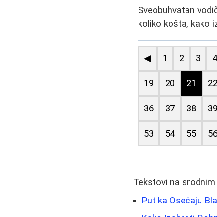
Sveobuhvatan vodič 
koliko košta, kako i
◀
1
2
3
19
20
21
2
36
37
38
3
53
54
55
5
Tekstovi na srodnim
Put ka Osećaju Bla