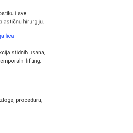
stiku i sve
plastičnu hirurgiju.
a lica
cija stidnih usana,
temporalni lifting.
zloge, proceduru,