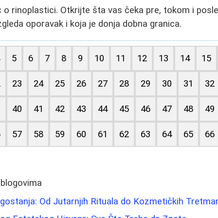
o rinoplastici. Otkrijte šta vas čeka pre, tokom i posl
zgleda oporavak i koja je donja dobna granica.
4
5
6
7
8
9
10
11
12
13
14
15
2
23
24
25
26
27
28
29
30
31
32
9
40
41
42
43
44
45
46
47
48
49
6
57
58
59
60
61
62
63
64
65
66
 blogovima
gostanja: Od Jutarnjih Rituala do Kozmetičkih Tretma