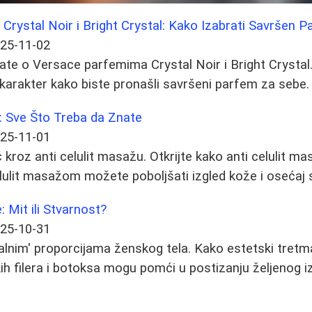
Crystal Noir i Bright Crystal: Kako Izabrati Savršen 
25-11-02
ate o Versace parfemima Crystal Noir i Bright Crystal
 karakter kako biste pronašli savršeni parfem za sebe.
: Sve Što Treba da Znate
25-11-01
roz anti celulit masažu. Otkrijte kako anti celulit masa
lulit masažom možete poboljšati izgled kože i oseća
 Mit ili Stvarnost?
25-10-31
dealnim' proporcijama ženskog tela. Kako estetski tretma
ih filera i botoksa mogu pomći u postizanju željenog i