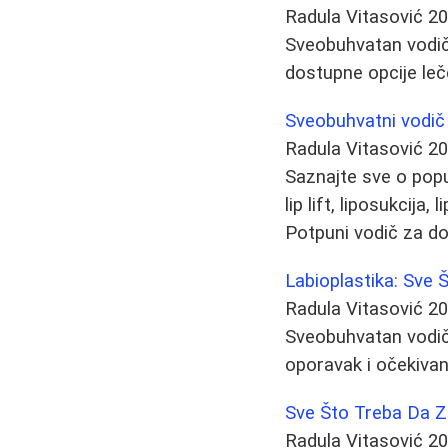
Radula Vitasović
20
Sveobuhvatan vodič 
dostupne opcije lečen
Sveobuhvatni vodič 
Radula Vitasović
20
Saznajte sve o popu
lip lift, liposukcija
Potpuni vodič za d
Labioplastika: Sve 
Radula Vitasović
20
Sveobuhvatan vodič 
oporavak i očekivan
Sve Što Treba Da Z
Radula Vitasović
20