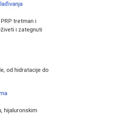
lađivanja
, PRP tretman i
iveti i zategnuti
e, od hidratacije do
ima
, hijaluronskim