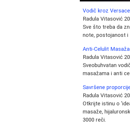
Vodič kroz Versace 
Radula Vitasović
20
Sve što treba da zn
note, postojanost i
Anti-Celulit Masaža
Radula Vitasović
20
Sveobuhvatan vodič k
masažama i anti ce
Savršene proporcije:
Radula Vitasović
20
Otkrijte istinu o 'i
masaže, hijaluronsk
3000 reči.