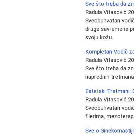
Sve što treba da z
Radula Vitasović
20
Sveobuhvatan vodič k
druge savremene pro
svoju kožu.
Kompletan Vodič za
Radula Vitasović
20
Sve što treba da zna
naprednih tretmana k
Estetski Tretmani: 
Radula Vitasović
20
Sveobuhvatan vodič 
filerima, mezotera
Sve o Ginekomastiji