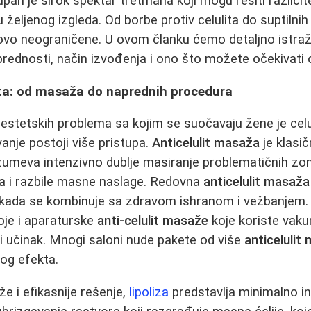
pan je širok spektar tretmana koji mogu rešiti različit
željenog izgleda. Od borbe protiv celulita do suptilnih 
o neograničene. U ovom članku ćemo detaljno istražit
prednosti, način izvođenja i ono što možete očekivati o
lita: od masaža do naprednih procedura
estetskih problema sa kojim se suočavaju žene je celu
ivanje postoji više pristupa.
Anticelulit masaža
je klasič
umeva intenzivno dublje masiranje problematičnih zon
ija i razbile masne naslage. Redovna
anticelulit masaža
 kada se kombinuje sa zdravom ishranom i vežbanjem.
oje i aparaturske
anti-celulit masaže
koje koriste vakum,
iji učinak. Mnogi saloni nude pakete od više
anticelulit
og efekta.
že i efikasnije rešenje,
lipoliza
predstavlja minimalno i