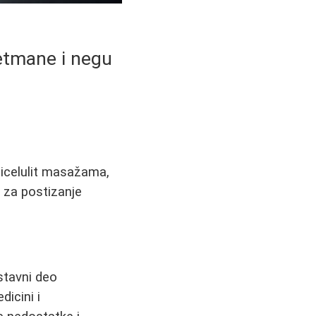
etmane i negu
ticelulit masažama,
a za postizanje
stavni deo
icini i