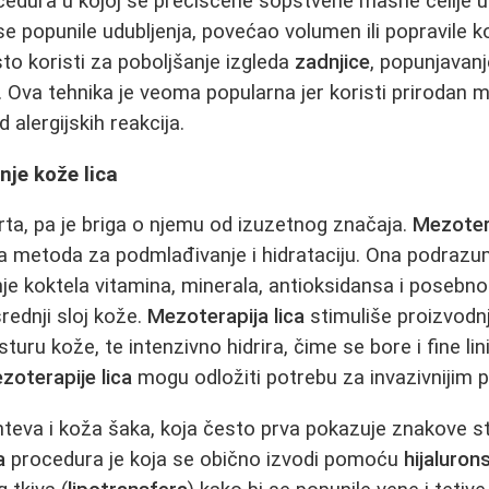
cedura u kojoj se prečišćene sopstvene masne ćelije u
se popunile udubljenja, povećao volumen ili popravile k
to koristi za poboljšanje izgleda
zadnjice
, popunjavanje
. Ova tehnika je veoma popularna jer koristi prirodan ma
 alergijskih reakcija.
je kože lica
arta, pa je briga o njemu od izuzetnog značaja.
Mezotera
na metoda za podmlađivanje i hidrataciju. Ona podraz
e koktela vitamina, minerala, antioksidansa i posebn
rednji sloj kože.
Mezoterapija lica
stimuliše proizvodn
sturu kože, te intenzivno hidrira, čime se bore i fine li
zoterapije lica
mogu odložiti potrebu za invazivnijim
eva i koža šaka, koja često prva pokazuje znakove st
a
procedura je koja se obično izvodi pomoću
hijaluron