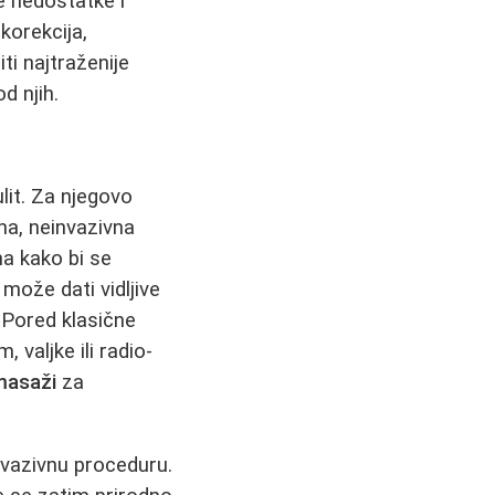
e nedostatke i
korekcija,
i najtraženije
d njih.
lit. Za njegovo
na, neinvazivna
a kako bi se
može dati vidljive
 Pored klasične
 valjke ili radio-
 masaži
za
nvazivnu proceduru.