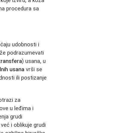
 koje izviru, a koža
vna procedura sa
ćaju udobnosti i
ože podrazumevati
transfera
) usana, u
dnih usana
vrši se
nosti ili postizanje
otrazi za
ove u leđima i
enja grudi
ć i oblikuje grudi