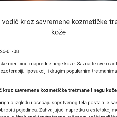
 vodič kroz savremene kozmetičke tr
kože
26-01-08
tske medicine i napredne nege kože. Saznajte sve o an
 mezoterapiji, liposukciji i drugim popularnim tretmanim
č kroz savremene kozmetičke tretmane i negu kože
riga o izgledu i osećaju sopstvenog tela postala je sa
robiti pojedinca. Zahvaljujući napretku u estetskoj med