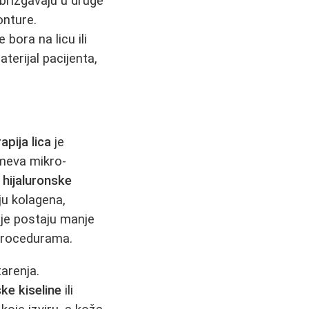
brizgavaju u druge
onture.
 bora na licu ili
terijal pacijenta,
pija lica
je
umeva mikro-
o
hijaluronske
ju kolagena,
nije postaju manje
 procedurama.
arenja.
ske kiseline
ili