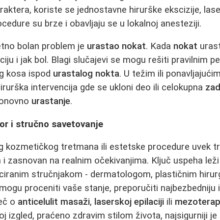
aktera, koriste se jednostavne hirurške ekscizije, laser
ocedure su brze i obavljaju se u lokalnoj anesteziji.
zetno bolan problem je
urastao nokat
. Kada
nokat
uras
ciju i jak bol. Blagi slučajevi se mogu rešiti pravilnim p
g kosa ispod
urastalog nokta
. U težim ili ponavljajući
irurška intervencija gde se ukloni deo ili celokupna
zad
 ponovno
urastanje
.
bor i stručno savetovanje
g kozmetičkog tretmana ili estetske procedure uvek t
i zasnovan na realnim očekivanjima. Ključ uspeha leži 
enciranim stručnjakom - dermatologom, plastičnim hirur
ogu proceniti vaše stanje, preporučiti najbezbedniju i 
reč o
anticelulit masaži
,
laserskoj epilaciji
ili
mezoterapij
oj izgled, praćeno zdravim stilom života, najsigurniji 