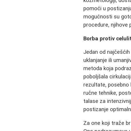
kozmetologiji, dostu
pomoći u postizanju 
mogućnosti su gotov
procedure, njihove 
Borba protiv celu
Jedan od najčešćih 
uklanjanje ili umanj
metoda koja podraz
poboljšala cirkulac
rezultate, posebno
ručne tehnike, post
talase za intenzivn
postizanje optimaln
Za one koji traže br