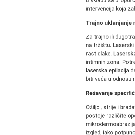
u skladu sa propor
intervencija koja za
Trajno uklanjanje n
Za trajno ili dugotr
na tržištu. Laserski
rast dlake.
Laserska
intimnih zona. Potr
laserska epilacija
de
biti veća u odnosu 
Rešavanje specifi
Ožiljci, strije i br
postoje različite op
mikrodermoabrazija 
izgled, iako potpun