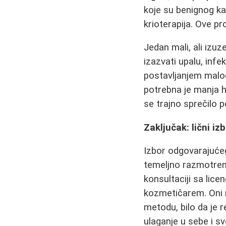
koje su benignog kar
krioterapija. Ove pr
Jedan mali, ali izu
izazvati upalu, infek
postavljanjem malo
potrebna je manja h
se trajno sprečilo
Zaključak: lični iz
Izbor odgovarajuće
temeljno razmotren 
konsultaciji sa lic
kozmetičarem. Oni m
metodu, bilo da je 
ulaganje u sebe i sv