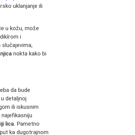
sko uklanjanje ili
te u kožu, može
edikírom i
m slučajevima,
njica
nokta kako bi
reba da bude
u detaljnoj
gom ili iskusnim
najefikasniju
i lica
. Pametno
je put ka dugotrajnom