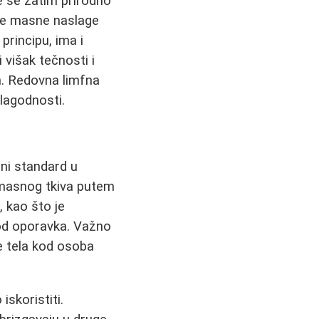
e se zatim prirodno
ane masne naslage
principu, ima i
 višak tečnosti i
im. Redovna limfna
lagodnosti.
atni standard u
masnog tkiva putem
, kao što je
iod oporavka. Važno
e tela kod osoba
skoristiti.