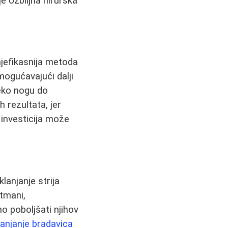
je ozbiljna hirurška
ajefikasnija metoda
emogućavajući dalji
reko nogu do
 rezultata, jer
 investicija može
lanjanje strija
etmani,
o poboljšati njihov
lanjanje bradavica