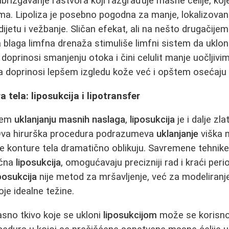
izgavanje rastvora koji razgrađuje masne ćelije, koj
zma. Lipoliza je posebno pogodna za manje, lokalizov
ijetu i vežbanje. Sličan efekat, ali na nešto drugačijem 
 blaga limfna drenaža stimuliše limfni sistem da ukloni
o doprinosi smanjenju otoka i čini celulit manje uočljiv
 doprinosi lepšem izgledu kože već i opštem osećaju 
 tela: liposukcija i lipotransfer
ijem
uklanjanju masnih naslaga
,
liposukcija
je i dalje zl
. Ova hirurška procedura podrazumeva
uklanjanje
viška 
se konture tela dramatično oblikuju. Savremene tehnike
učna
liposukcija
, omogućavaju precizniji rad i kraći per
iposukcija
nije metod za mršavljenje, već za modeliranj
oje idealne težine.
sno tkivo koje se ukloni
liposukcijom
može se korisno i