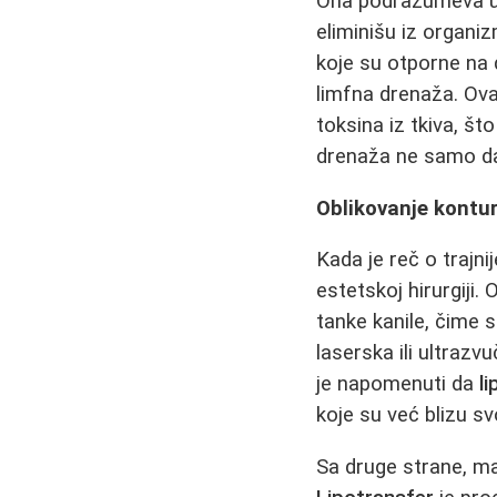
Ona podrazumeva ubr
eliminišu iz organi
koje su otporne na d
limfna drenaža. Ova
toksina iz tkiva, št
drenaža ne samo da
Oblikovanje kontura
Kada je reč o trajn
estetskoj hirurgiji
tanke kanile, čime 
laserska ili ultrazv
je napomenuti da
l
koje su već blizu sv
Sa druge strane, ma