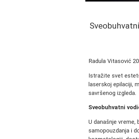
Sveobuhvatni
Radula Vitasović
20
Istražite svet este
laserskoj epilaciji,
savršenog izgleda.
Sveobuhvatni vodi
U današnje vreme, b
samopouzdanja i dob