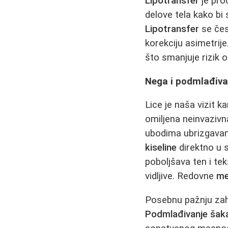
Lipotransfer
je pro
delove tela kako bi 
Lipotransfer
se čes
korekciju asimetrije
što smanjuje rizik od
Nega i podmlađivan
Lice je naša vizit k
omiljena neinvaziv
ubodima ubrizgavanj
kiseline
direktno u s
poboljšava ten i tek
vidljive. Redovne
me
Posebnu pažnju zaht
Podmlađivanje šak