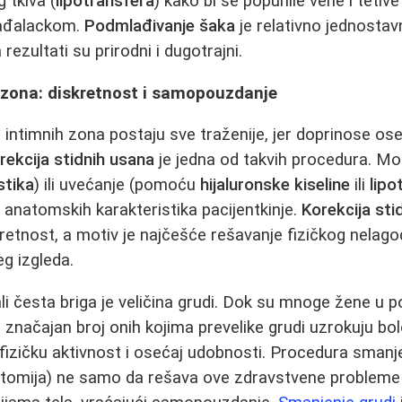
tkiva (
lipotransfera
) kako bi se popunile vene i tetive
lađalackom.
Podmlađivanje šaka
je relativno jednosta
ezultati su prirodni i dugotrajni.
h zona: diskretnost i samopouzdanje
intimnih zona postaju sve traženije, jer doprinose ose
rekcija stidnih usana
je jedna od takvih procedura. M
stika
) ili uvećanje (pomoću
hijaluronske kiseline
ili
lipo
i anatomskih karakteristika pacijentkinje.
Korekcija sti
etnost, a motiv je najčešće rešavanje fizičkog nelagod
jeg izgleda.
li česta briga je veličina grudi. Dok su mnoge žene u p
 značajan broj onih kojima prevelike grudi uzrokuju bol
 fizičku aktivnost i osećaj udobnosti. Procedura smanj
omija) ne samo da rešava ove zdravstvene probleme ve