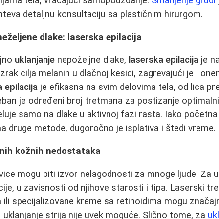
cijama tela, vraćajući samopouzdanje.
Smanjenje grudi
hteva detaljnu konsultaciju sa plastičnim hirurgom.
eželjene dlake: laserska epilacija
ajno
uklanjanje
nepoželjne dlake,
laserska epilacija
je n
 zrak cilja melanin u dlačnoj kesici, zagrevajući je i on
 epilacija
je efikasna na svim delovima tela, od lica p
eban je određeni broj tretmana za postizanje optimalnih
luje samo na dlake u aktivnoj fazi rasta. Iako početna
na druge metode, dugoročno je isplativa i štedi vreme.
čnih kožnih nedostataka
adavice mogu biti izvor nelagodnosti za mnoge ljude. Za uk
cije, u zavisnosti od njihove starosti i tipa. Laserski tr
ili specijalizovane kreme sa retinoidima mogu značajn
o uklanjanje strija nije uvek moguće. Slično tome, za
uk