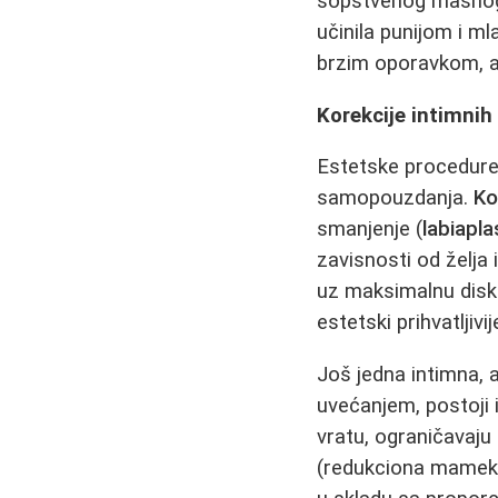
sopstvenog masnog 
učinila punijom i m
brzim oporavkom, a r
Korekcije intimni
Estetske procedure 
samopouzdanja.
Ko
smanjenje (
labiapla
zavisnosti od želja 
uz maksimalnu diskr
estetski prihvatljivi
Još jedna intimna, a
uvećanjem, postoji i
vratu, ograničavaju
(redukciona mamekt