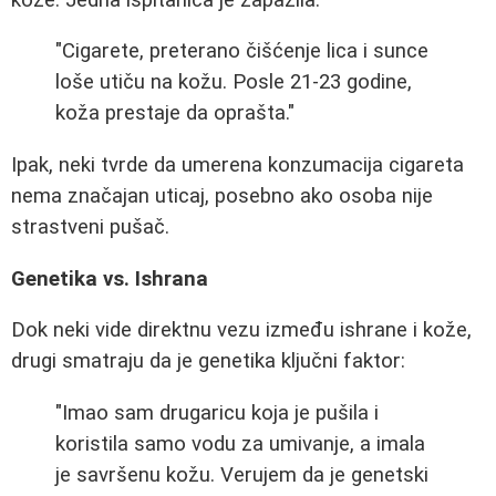
"Cigarete, preterano čišćenje lica i sunce
loše utiču na kožu. Posle 21-23 godine,
koža prestaje da oprašta."
Ipak, neki tvrde da umerena konzumacija cigareta
nema značajan uticaj, posebno ako osoba nije
strastveni pušač.
Genetika vs. Ishrana
Dok neki vide direktnu vezu između ishrane i kože,
drugi smatraju da je genetika ključni faktor:
"Imao sam drugaricu koja je pušila i
koristila samo vodu za umivanje, a imala
je savršenu kožu. Verujem da je genetski