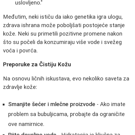
uslovljeno."
Međutim, neki ističu da iako genetika igra ulogu,
zdrava ishrana može poboljšati postojeće stanje
kože. Neki su primetili pozitivne promene nakon
što su počeli da konzumiraju više vode i svežeg
voća i povrća.
Preporuke za Čistiju Kožu
Na osnovu ličnih iskustava, evo nekoliko saveta za
zdravlje kože:
Smanjite šećer i mlečne proizvode
- Ako imate
problem sa bubuljicama, probajte da ograničite
ove namirnice.
Pijte dovoljno vode
- Hidratacija je ključna za