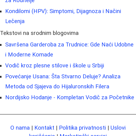
za Roditelje
Kondilomi (HPV): Simptomi, Dijagnoza i Načini
Lečenja
Tekstovi na srodnim blogovima
Savršena Garderoba za Trudnice: Gde Naći Udobne
i Moderne Komade
Vodič kroz plesne stilove i škole u Srbiji
Povećanje Usana: Šta Stvarno Deluje? Analiza
Metoda od Sjajeva do Hijaluronskih Filera
Nordijsko Hodanje - Kompletan Vodič za Početnike
O nama
|
Kontakt
|
Politika privatnosti
|
Uslovi