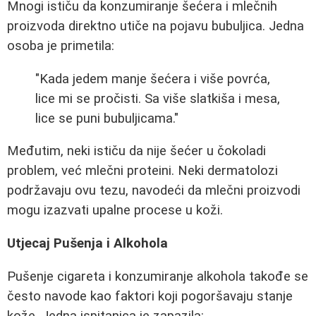
Mnogi ističu da konzumiranje šećera i mlečnih
proizvoda direktno utiče na pojavu bubuljica. Jedna
osoba je primetila:
"Kada jedem manje šećera i više povrća,
lice mi se pročisti. Sa više slatkiša i mesa,
lice se puni bubuljicama."
Međutim, neki ističu da nije šećer u čokoladi
problem, već mlečni proteini. Neki dermatolozi
podržavaju ovu tezu, navodeći da mlečni proizvodi
mogu izazvati upalne procese u koži.
Utjecaj Pušenja i Alkohola
Pušenje cigareta i konzumiranje alkohola takođe se
često navode kao faktori koji pogoršavaju stanje
kože. Jedna ispitanica je zapazila: