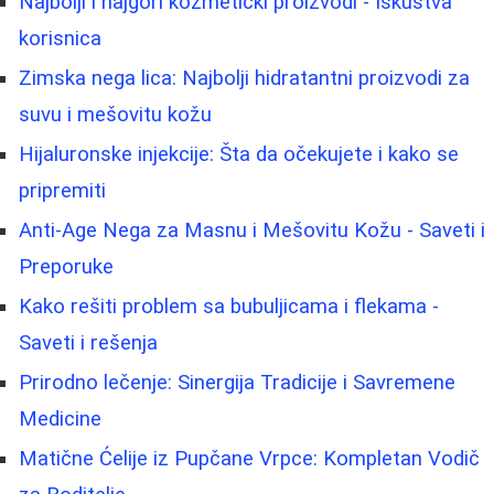
Najbolji i najgori kozmetički proizvodi - Iskustva
korisnica
Zimska nega lica: Najbolji hidratantni proizvodi za
suvu i mešovitu kožu
Hijaluronske injekcije: Šta da očekujete i kako se
pripremiti
Anti-Age Nega za Masnu i Mešovitu Kožu - Saveti i
Preporuke
Kako rešiti problem sa bubuljicama i flekama -
Saveti i rešenja
Prirodno lečenje: Sinergija Tradicije i Savremene
Medicine
Matične Ćelije iz Pupčane Vrpce: Kompletan Vodič