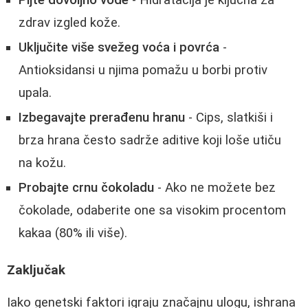
zdrav izgled kože.
Uključite više svežeg voća i povrća
-
Antioksidansi u njima pomažu u borbi protiv
upala.
Izbegavajte prerađenu hranu
- Cips, slatkiši i
brza hrana često sadrže aditive koji loše utiču
na kožu.
Probajte crnu čokoladu
- Ako ne možete bez
čokolade, odaberite one sa visokim procentom
kakaa (80% ili više).
Zaključak
Iako genetski faktori igraju značajnu ulogu, ishrana