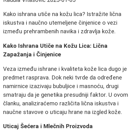
Kako ishrana utiče na kožu lica? Istražite lična
iskustva i naučno utemeljene činjenice o vezi
između prehrambenih navika i zdravlja kože.
Kako Ishrana Utiče na Kožu Lica: Lična
Zapažanja i Činjenice
Veza između ishrane i kvaliteta kože lica dugo je
predmet rasprava. Dok neki tvrde da određene
namirnice izazivaju bubuljice i masnoću, drugi
smatraju da je genetika presudniji faktor. U ovom
članku, analiziraćemo različita lična iskustva i
naučne stavove o uticaju hrane na izgled kože.
Uticaj Šećera i Mlečnih Proizvoda