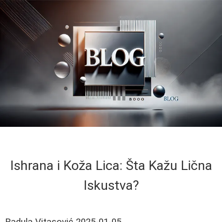
Ishrana i Koža Lica: Šta Kažu Lična
Iskustva?
Radula Vitasović
2025-01-05