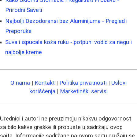
Prirodni Saveti
Najbolji Dezodoransi bez Aluminijuma - Pregled i
Preporuke
Suva i ispucala koža ruku - potpuni vodič za negu i
najbolje kreme
O nama
|
Kontakt
|
Politika privatnosti
|
Uslovi
korišćenja
|
Marketinški servisi
Urednici i autori ne preuzimaju nikakvu odgovornost
za bilo kakve greške ili propuste u sadržaju ovog
sajta. Informacije sadržane na ovom sajtu pružaju se