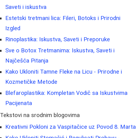
Saveti i iskustva
Estetski tretmani lica: Fileri, Botoks i Prirodni
Izgled
Rinoplastika: Iskustva, Saveti i Preporuke
Sve o Botox Tretmanima: Iskustva, Saveti i
Najčešća Pitanja
Kako Ukloniti Tamne Fleke na Licu - Prirodne i
Kozmetičke Metode
Blefaroplastika: Kompletan Vodič sa Iskustvima
Pacijenata
Tekstovi na srodnim blogovima
Kreativni Pokloni za Vaspitačice uz Povod 8. Marta
Kako Ukloniti Stomačić i Regulisati Probavu -