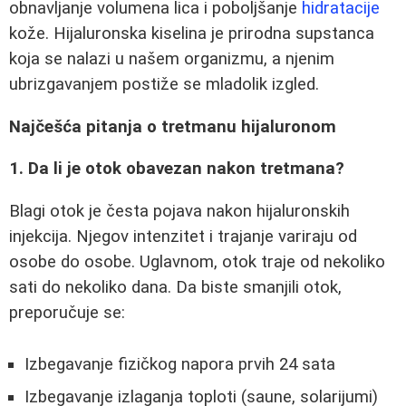
obnavljanje volumena lica i poboljšanje
hidratacije
kože. Hijaluronska kiselina je prirodna supstanca
koja se nalazi u našem organizmu, a njenim
ubrizgavanjem postiže se mladolik izgled.
Najčešća pitanja o tretmanu hijaluronom
1. Da li je otok obavezan nakon tretmana?
Blagi otok je česta pojava nakon hijaluronskih
injekcija. Njegov intenzitet i trajanje variraju od
osobe do osobe. Uglavnom, otok traje od nekoliko
sati do nekoliko dana. Da biste smanjili otok,
preporučuje se:
Izbegavanje fizičkog napora prvih 24 sata
Izbegavanje izlaganja toploti (saune, solarijumi)