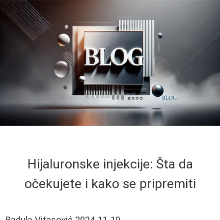
Hijaluronske injekcije: Šta da
očekujete i kako se pripremiti
Radula Vitasović
2024-11-10