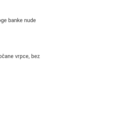
noge banke nude
pčane vrpce, bez