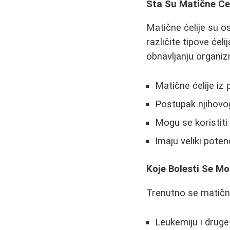
Šta Su Matične Ćel
Matične ćelije su o
različite tipove ćeli
obnavljanju organiz
Matične ćelije iz 
Postupak njihovo
Mogu se koristiti 
Imaju veliki poten
Koje Bolesti Se M
Trenutno se matične
Leukemiju i druge