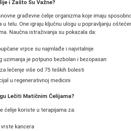
ije i Zašto Su Važne?
snovne građevne ćelije organizma koje imaju sposobno
ja u telu. One igraju ključnu ulogu u popravljanju oštećen
ma. Naučna istraživanja su pokazala da:
pupčane vrpce su najmlađe i najvitalnije
g uzimanja je potpuno bezbolan i bezopasan
za lečenje više od 75 teških bolesti
cijal u regenerativnoj medicini
ogu Lečiti Matičnim Ćelijama?
 ćelije koriste u terapijama za:
 vrste kancera