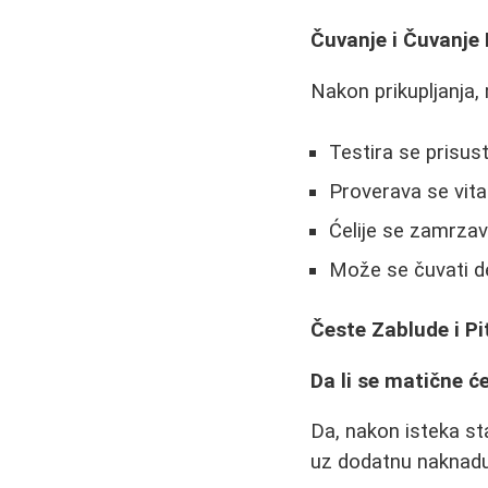
Čuvanje i Čuvanje 
Nakon prikupljanja, 
Testira se prisust
Proverava se vital
Ćelije se zamrza
Može se čuvati de
Česte Zablude i Pi
Da li se matične ć
Da, nakon isteka st
uz dodatnu naknadu, 