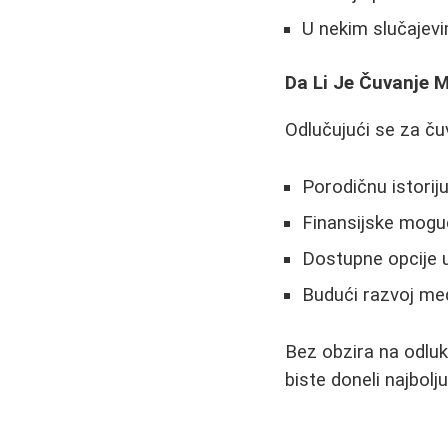
U nekim slučajevi
Da Li Je Čuvanje M
Odlučujući se za čuv
Porodičnu istorij
Finansijske mogu
Dostupne opcije u
Budući razvoj med
Bez obzira na odluk
biste doneli najbolj