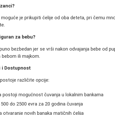
izanci?
, moguće je prikupiti ćelije od oba deteta, pri čemu m
te.
siguran za bebu?
tpuno bezbedan jer se vrši nakon odvajanja bebe od pu
a bebom ili majkom.
i i Dostupnost
ostoje različite opcije:
 postoji mogućnost čuvanja u lokalnim bankama
1500 do 2500 evra za 20 godina čuvanja
a otvaranje novih banaka matičnih ćelija