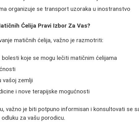
ma organizuje se transport uzoraka u inostranstvo
atičnih Ćelija Pravi Izbor Za Vas?
anje matičnih ćelija, važno je razmotriti:
u bolesti koje se mogu lečiti matičnim ćelijama
ćnosti
 vašoj zemlji
icine i nove terapijske mogućnosti
u, važno je biti potpuno informisan i konsultovati se 
u odluku za vašu porodicu.