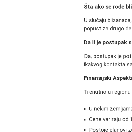
Šta ako se rode bl
U slučaju blizanaca
popust za drugo de
Da li je postupak 
Da, postupak je po
ikakvog kontakta s
Finansijski Aspekt
Trenutno u regionu p
U nekim zemljama
Cene variraju od 
Postoje planovi z