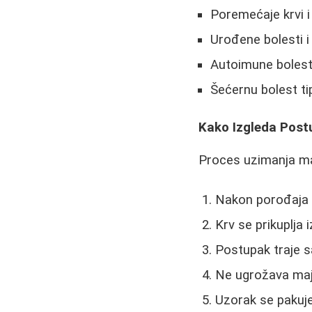
Poremećaje krvi 
Urođene bolesti 
Autoimune bolest
Šećernu bolest ti
Kako Izgleda Postu
Proces uzimanja mat
Nakon porođaja 
Krv se prikuplja
Postupak traje 
Ne ugrožava majk
Uzorak se pakuje 