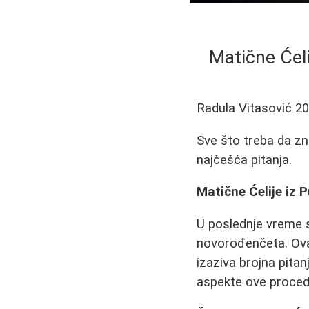
Matične Ćel
Radula Vitasović
20
Sve što treba da zna
najčešća pitanja.
Matične Ćelije iz 
U poslednje vreme s
novorođenčeta. Ova m
izaziva brojna pita
aspekte ove proced