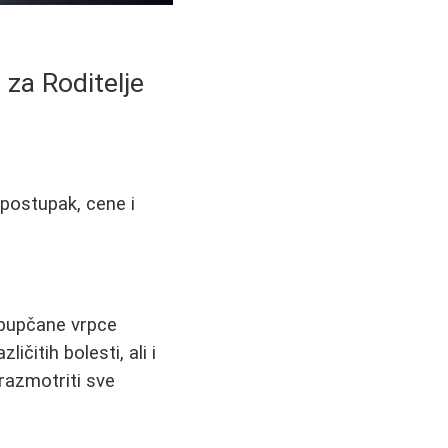
za Roditelje
 postupak, cene i
z pupčane vrpce
čitih bolesti, ali i
razmotriti sve