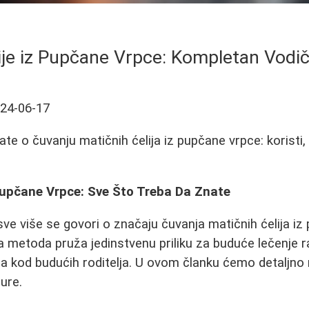
ije iz Pupčane Vrpce: Kompletan Vodič 
24-06-17
te o čuvanju matičnih ćelija iz pupčane vrpce: koristi,
Pupčane Vrpce: Sve Što Treba Da Znate
ve više se govori o značaju čuvanja matičnih ćelija i
etoda pruža jedinstvenu priliku za buduće lečenje razli
nja kod budućih roditelja. U ovom članku ćemo detaljno 
ure.