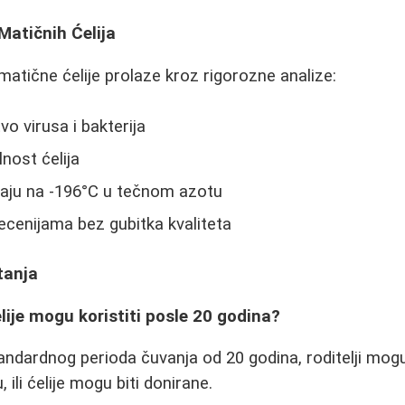
Matičnih Ćelija
matične ćelije prolaze kroz rigorozne analize:
vo virusa i bakterija
nost ćelija
vaju na -196°C u tečnom azotu
cenijama bez gubitka kvaliteta
tanja
elije mogu koristiti posle 20 godina?
andardnog perioda čuvanja od 20 godina, roditelji mogu
ili ćelije mogu biti donirane.