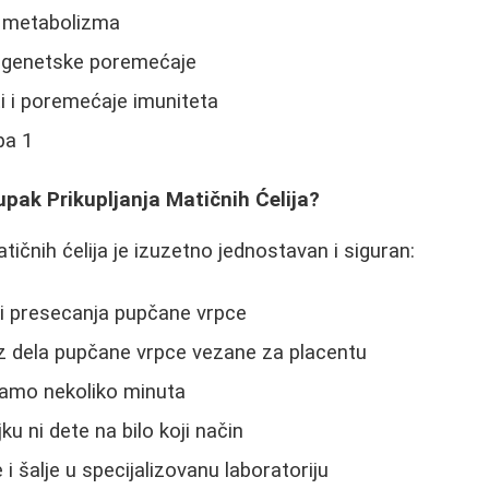
i metabolizma
i genetske poremećaje
i i poremećaje imuniteta
pa 1
pak Prikupljanja Matičnih Ćelija?
ičnih ćelija je izuzetno jednostavan i siguran:
i presecanja pupčane vrpce
 iz dela pupčane vrpce vezane za placentu
samo nekoliko minuta
u ni dete na bilo koji način
i šalje u specijalizovanu laboratoriju