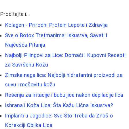
Pročitajte i...
Kolagen - Prirodni Protein Lepote i Zdravlja
Sve o Botox Tretmanima: Iskustva, Saveti i
Najčešća Pitanja
Najbolji Pilingovi za Lice: Domaći i Kupovni Recepti
za Savršenu Kožu
Zimska nega lica: Najbolji hidratantni proizvodi za
suvu i mešovitu kožu
Rešenja za iritacije i bubuljice nakon depilacije lica
Ishrana i Koža Lica: Šta Kažu Lična Iskustva?
Implanti u Jagodice: Sve Što Treba da Znaš o
Korekciji Oblika Lica