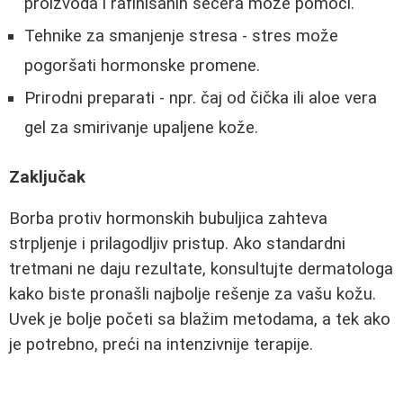
proizvoda i rafinisanih šećera može pomoći.
Tehnike za smanjenje stresa - stres može
pogoršati hormonske promene.
Prirodni preparati - npr. čaj od čička ili aloe vera
gel za smirivanje upaljene kože.
Zaključak
Borba protiv hormonskih bubuljica zahteva
strpljenje i prilagodljiv pristup. Ako standardni
tretmani ne daju rezultate, konsultujte dermatologa
kako biste pronašli najbolje rešenje za vašu kožu.
Uvek je bolje početi sa blažim metodama, a tek ako
je potrebno, preći na intenzivnije terapije.