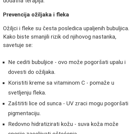
dodatna terapija.
Prevencija ožiljaka i fleka
Ožiljci i fleke su česta posledica upaljenih bubuljica.
Kako biste smanjili rizik od njihovog nastanka,
savetuje se:
Ne cediti bubuljice - ovo može pogoršati upalu i
dovesti do ožiljaka.
Koristiti kreme sa vitaminom C - pomaže u
svetljenju fleka.
Zaštititi lice od sunca - UV zraci mogu pogoršati
pigmentaciju.
Redovno hidratizirati kožu - suva koža može