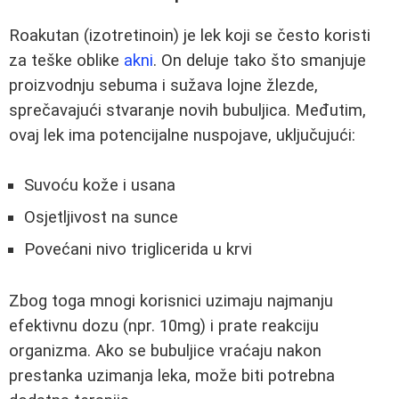
Roakutan (izotretinoin) je lek koji se često koristi
za teške oblike
akni
. On deluje tako što smanjuje
proizvodnju sebuma i sužava lojne žlezde,
sprečavajući stvaranje novih bubuljica. Međutim,
ovaj lek ima potencijalne nuspojave, uključujući:
Suvoću kože i usana
Osjetljivost na sunce
Povećani nivo triglicerida u krvi
Zbog toga mnogi korisnici uzimaju najmanju
efektivnu dozu (npr. 10mg) i prate reakciju
organizma. Ako se bubuljice vraćaju nakon
prestanka uzimanja leka, može biti potrebna