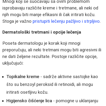
Mnogi koji se suočavaju sa ovim problemom
isprobavaju različite kreme i tretmane, ali neki od
njih mogu biti manje efikasni ili čak iritirati kožu.
Stoga je važno
pristupiti lečenju pažljivo i strpljivo
.
Dermatološki tretmani i opcije lečenja
Poseta dermatologu je korak koji mnogi
preporučuju, ali neki tretmani mogu biti agresivni ili
ne dati željene rezultate. Postoje različite opcije,
uključujući:
Topikalne kreme
- sadrže aktivne sastojke kao
što su benzoyl peroksid ili retinoidi, ali mogu
iritirati osetljivu kožu.
Higijensko čišćenje lica
- pomogne u uklanjanju