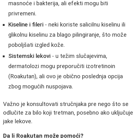
masnoće i bakterija, ali efekti mogu biti
privremeni.
Kiseline i fileri
- neki koriste salicilnu kiselinu ili
glikolnu kiselinu za blago pilingiranje, što može
poboljšati izgled kože.
Sistemski lekovi
- u težim slučajevima,
dermatolozi mogu preporučiti izotretinoin
(Roakutan), ali ovo je obično poslednja opcija
zbog mogućih nuspojava.
Važno je konsultovati stručnjaka pre nego što se
odlučite za bilo koji tretman, posebno ako uključuje
jake lekove.
Da li Roakutan može pomoći?