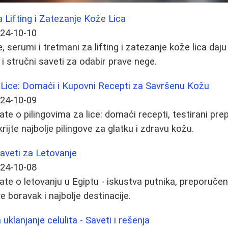
a Lifting i Zatezanje Kože Lica
24-10-10
 serumi i tretmani za lifting i zatezanje kože lica daju 
a i stručni saveti za odabir prave nege.
za Lice: Domaći i Kupovni Recepti za Savršenu Kožu
24-10-09
te o pilingovima za lice: domaći recepti, testirani prep
rijte najbolje pilingove za glatku i zdravu kožu.
Saveti za Letovanje
24-10-08
te o letovanju u Egiptu - iskustva putnika, preporučeni 
ve boravak i najbolje destinacije.
klanjanje celulita - Saveti i rešenja