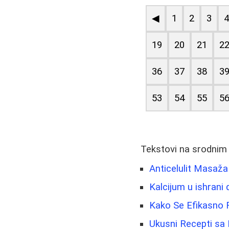
◀
1
2
3
19
20
21
2
36
37
38
3
53
54
55
5
Tekstovi na srodnim
Anticelulit Masaža
Kalcijum u ishrani 
Kako Se Efikasno R
Ukusni Recepti sa