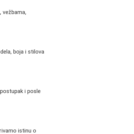
i, vežbama,
ela, boja i stilova
 postupak i posle
krivamo istinu o