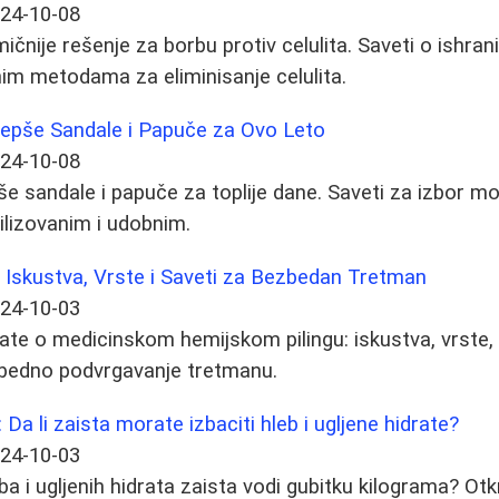
24-10-08
ičnije rešenje za borbu protiv celulita. Saveti o ishran
im metodama za eliminisanje celulita.
jlepše Sandale i Papuče za Ovo Leto
24-10-08
e sandale i papuče za toplije dane. Saveti za izbor mod
stilizovanim i udobnim.
a: Iskustva, Vrste i Saveti za Bezbedan Tretman
24-10-03
ate o medicinskom hemijskom pilingu: iskustva, vrste,
zbedno podvrgavanje tretmanu.
: Da li zaista morate izbaciti hleb i ugljene hidrate?
24-10-03
eba i ugljenih hidrata zaista vodi gubitku kilograma? Ot