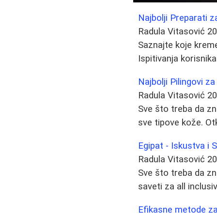
Najbolji Preparati z
Radula Vitasović
20
Saznajte koje kreme,
Ispitivanja korisnik
Najbolji Pilingovi 
Radula Vitasović
20
Sve što treba da zna
sve tipove kože. Otk
Egipat - Iskustva i 
Radula Vitasović
20
Sve što treba da zna
saveti za all inclusi
Efikasne metode za u