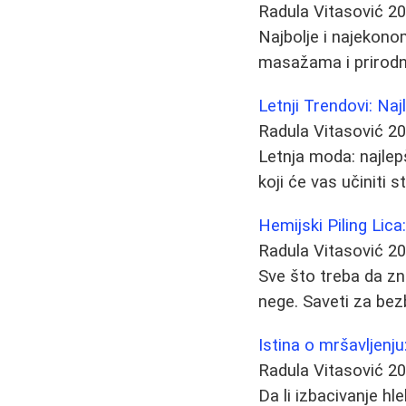
Radula Vitasović
20
Najbolje i najekonom
masažama i prirodn
Letnji Trendovi: Na
Radula Vitasović
20
Letnja moda: najlepš
koji će vas učiniti 
Hemijski Piling Lic
Radula Vitasović
20
Sve što treba da zn
nege. Saveti za be
Istina o mršavljenju
Radula Vitasović
20
Da li izbacivanje hl