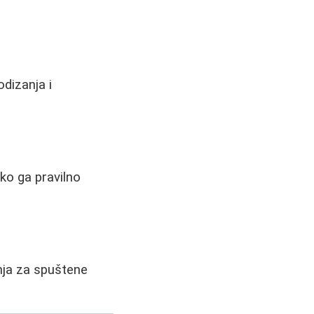
odizanja i
ako ga pravilno
nja za spuštene