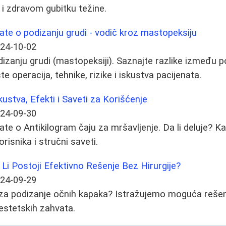
 i zdravom gubitku težine.
ate o podizanju grudi - vodič kroz mastopeksiju
24-10-02
dizanju grudi (mastopeksiji). Saznajte razlike između p
te operacija, tehnike, rizike i iskustva pacijenata.
kustva, Efekti i Saveti za Korišćenje
24-09-30
ate o Antikilogram čaju za mršavljenje. Da li deluje? K
orisnika i stručni saveti.
 Li Postoji Efektivno Rešenje Bez Hirurgije?
24-09-29
a za podizanje očnih kapaka? Istražujemo moguća reše
estetskih zahvata.