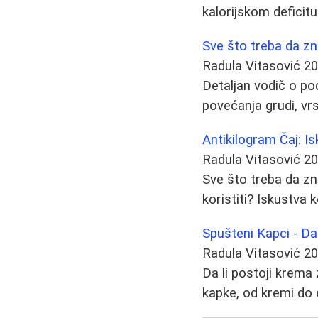
kalorijskom deficitu
Sve što treba da zn
Radula Vitasović
20
Detaljan vodič o po
povećanja grudi, vrs
Antikilogram Čaj: Is
Radula Vitasović
20
Sve što treba da zn
koristiti? Iskustva k
Spušteni Kapci - Da
Radula Vitasović
20
Da li postoji krem
kapke, od kremi do 