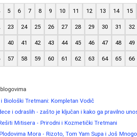
4
5
6
7
8
9
10
11
12
13
14
15
2
23
24
25
26
27
28
29
30
31
32
9
40
41
42
43
44
45
46
47
48
49
6
57
58
59
60
61
62
63
64
65
66
 blogovima
 i Biološki Tretmani: Kompletan Vodič
dece i odraslih - zašto je ključan i kako ga pravilno unos
ešiti Mitisera - Prirodni i Kozmetički Tretmani
 Plodovima Mora - Rizoto, Tom Yam Supa i Još Mnog