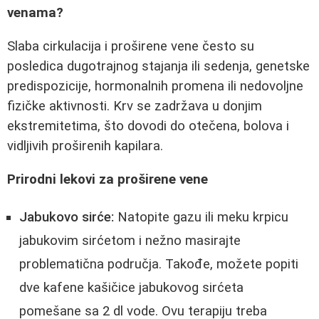
venama?
Slaba cirkulacija i proširene vene često su
posledica dugotrajnog stajanja ili sedenja, genetske
predispozicije, hormonalnih promena ili nedovoljne
fizičke aktivnosti. Krv se zadržava u donjim
ekstremitetima, što dovodi do otečena, bolova i
vidljivih proširenih kapilara.
Prirodni lekovi za proširene vene
Jabukovo sirće:
Natopite gazu ili meku krpicu
jabukovim sirćetom i nežno masirajte
problematična područja. Takođe, možete popiti
dve kafene kašičice jabukovog sirćeta
pomešane sa 2 dl vode. Ovu terapiju treba