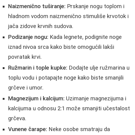
Naizmenično tuširanje:
Prskanje nogu toplom i
hladnom vodom naizmenično stimuliše krvotok i
jača zidove krvnih sudova.
Podizanje nogu:
Kada legnete, podignite noge
iznad nivoa srca kako biste omogućili lakši
povratak krvi.
Ružmarin i tople kupke:
Dodajte ulje ružmarina u
toplu vodu i potapajte noge kako biste smanjili
grčeve i umor.
Magnezijum i kalcijum:
Uzimanje magnezijuma i
kalcijuma u odnosu 2:1 može smanjiti učestalost
grčeva.
Vunene čarape:
Neke osobe smatraju da