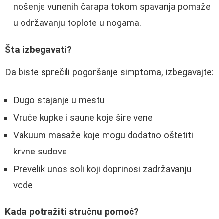
nošenje vunenih čarapa tokom spavanja pomaže
u održavanju toplote u nogama.
Šta izbegavati?
Da biste sprečili pogoršanje simptoma, izbegavajte:
Dugo stajanje u mestu
Vruće kupke i saune koje šire vene
Vakuum masaže koje mogu dodatno oštetiti
krvne sudove
Prevelik unos soli koji doprinosi zadržavanju
vode
Kada potražiti stručnu pomoć?