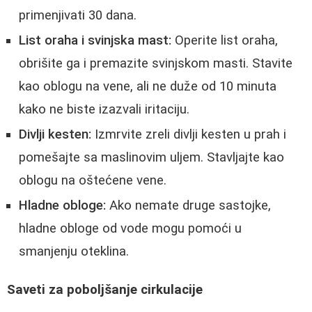
primenjivati 30 dana.
List oraha i svinjska mast:
Operite list oraha,
obrišite ga i premazite svinjskom masti. Stavite
kao oblogu na vene, ali ne duže od 10 minuta
kako ne biste izazvali iritaciju.
Divlji kesten:
Izmrvite zreli divlji kesten u prah i
pomešajte sa maslinovim uljem. Stavljajte kao
oblogu na oštećene vene.
Hladne obloge:
Ako nemate druge sastojke,
hladne obloge od vode mogu pomoći u
smanjenju oteklina.
Saveti za poboljšanje cirkulacije