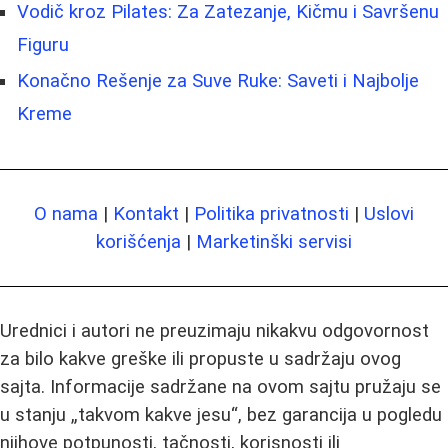
Vodič kroz Pilates: Za Zatezanje, Kičmu i Savršenu
Figuru
Konačno Rešenje za Suve Ruke: Saveti i Najbolje
Kremе
O nama
|
Kontakt
|
Politika privatnosti
|
Uslovi
korišćenja
|
Marketinški servisi
Urednici i autori ne preuzimaju nikakvu odgovornost
za bilo kakve greške ili propuste u sadržaju ovog
sajta. Informacije sadržane na ovom sajtu pružaju se
u stanju „takvom kakve jesu“, bez garancija u pogledu
njihove potpunosti, tačnosti, korisnosti ili