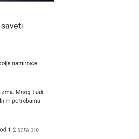
 saveti
bolje namirnice
izma. Mnogi ljudi
ualnim potrebama.
od 1-2 sata pre