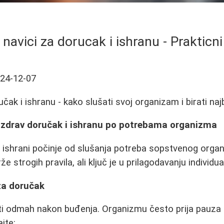
 navici za dorucak i ishranu - Prakticni
24-12-07
čak i ishranu - kako slušati svoj organizam i birati naj
 zdrav doručak i ishranu po potrebama organizma
ishrani počinje od slušanja potreba sopstvenog organ
e strogih pravila, ali ključ je u prilagodavanju individ
za doručak
ti odmah nakon buđenja. Organizmu često prija pauza 
jte: