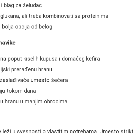
 i blag za želudac
-glukana, ali treba kombinovati sa proteinima
- bolja opcija od belog
 navike
na poput kiselih kupusa i domaćeg kefira
rijski prerađenu hranu
e zaslađivače umesto šećera
ciju tokom dana
nu hranu u manjim obrocima
 leži u svesnosti o vlastitim potrebama. Umesto striktn