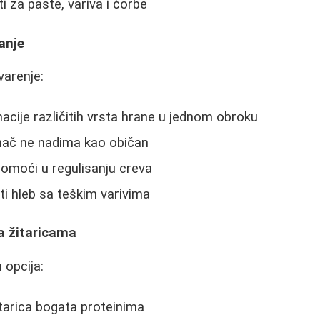
i za paste, variva i čorbe
anje
varenje:
acije različitih vrsta hrane u jednom obroku
inač ne nadima kao običan
omoći u regulisanju creva
i hleb sa teškim varivima
a žitaricama
 opcija:
tarica bogata proteinima