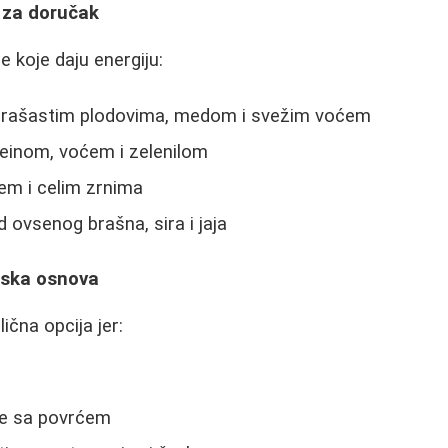
 za doručak
e koje daju energiju:
orašastim plodovima, medom i svežim voćem
einom, voćem i zelenilom
em i celim zrnima
 ovsenog brašna, sira i jaja
nska osnova
ična opcija jer:
je sa povrćem