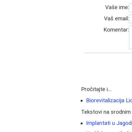
Vaše ime:
Vaš email:
Komentar:
Pročitajte i...
Biorevitalizacija 
Tekstovi na srodnim
Implantati u Jagod