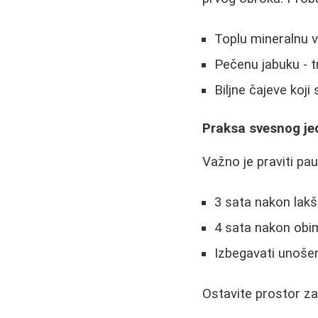
Toplu mineralnu v
Pečenu jabuku - t
Biljne čajeve koj
Praksa svesnog je
Važno je praviti pa
3 sata nakon lak
4 sata nakon obi
Izbegavati unoše
Ostavite prostor za