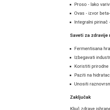
Proso - lako variv
Ovas - izvor beta
Integralni pirinač 
Saveti za zdravije
Fermentisana hra
Izbegavati indust
Koristiti prirodn
Paziti na hidrata
Unositi raznovrs
Zaključak
Ključ zdrave ishrane