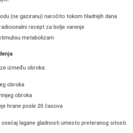
odu (ne gaziranu) naročito tokom hladnijih dana
radicionalni recept za bolje varenje
i stimulisu metabolizam
denja
uze između obroka:
šeg obroka
mnijeg obroka
nje hrane posle 20 časova
 osećaj lagane gladnosti umesto preteranog sitosti.