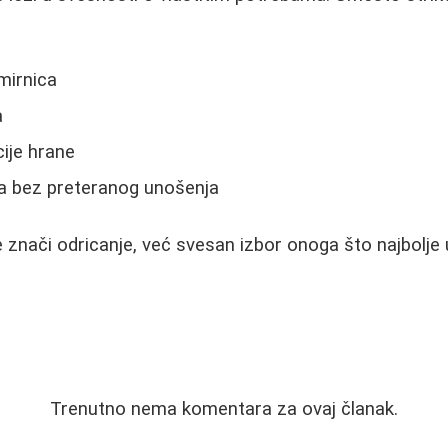
mirnica
a
ije hrane
a bez preteranog unošenja
znači odricanje, već svesan izbor onoga što najbolje 
Trenutno nema komentara za ovaj članak.