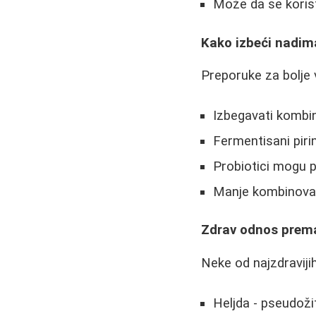
Može da se korist
Kako izbeći nadim
Preporuke za bolje 
Izbegavati kombin
Fermentisani pir
Probiotici mogu p
Manje kombinovat
Zdrav odnos prem
Neke od najzdravijih
Heljda - pseudoži