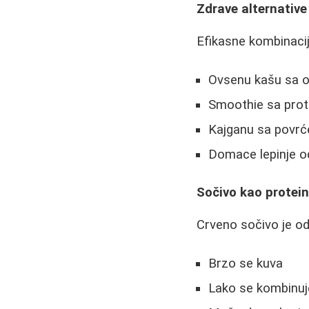
Zdrave alternative
Efikasne kombinacij
Ovsenu kašu sa 
Smoothie sa prot
Kajganu sa povrć
Domace lepinje od
Sočivo kao protei
Crveno sočivo je odl
Brzo se kuva
Lako se kombinu