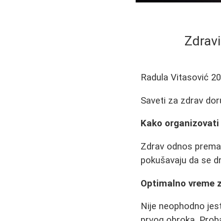
Zdravi
Radula Vitasović
20
Saveti za zdrav doru
Kako organizovati
Zdrav odnos prema 
pokušavaju da se drž
Optimalno vreme 
Nije neophodno jes
prvog obroka. Proba