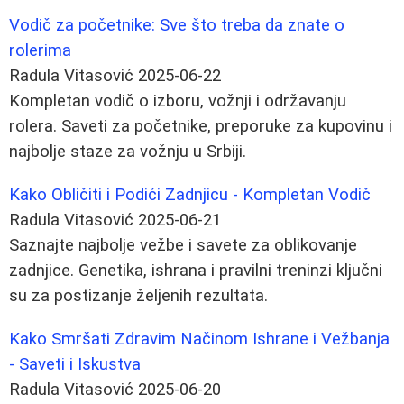
Vodič za početnike: Sve što treba da znate o
rolerima
Radula Vitasović
2025-06-22
Kompletan vodič o izboru, vožnji i održavanju
rolera. Saveti za početnike, preporuke za kupovinu i
najbolje staze za vožnju u Srbiji.
Kako Obličiti i Podići Zadnjicu - Kompletan Vodič
Radula Vitasović
2025-06-21
Saznajte najbolje vežbe i savete za oblikovanje
zadnjice. Genetika, ishrana i pravilni treninzi ključni
su za postizanje željenih rezultata.
Kako Smršati Zdravim Načinom Ishrane i Vežbanja
- Saveti i Iskustva
Radula Vitasović
2025-06-20