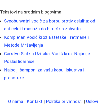
Tekstovi na srodnim blogovima
Sveobuhvatni vodič za borbu protiv celulita: od
anticelulit masaža do hirurških zahvata
Kompletan Vodič kroz Estetske Tretmane i
Metode Mršavljenja
Carstvo Slatkih Užitaka: Vodič kroz Najbolje
Poslastičarnice
Najbolji šamponi za vašu kosu: Iskustva i
preporuke
O nama
|
Kontakt
|
Politika privatnosti
|
Uslovi