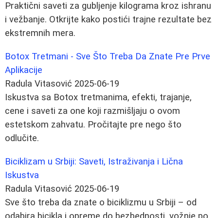
Praktični saveti za gubljenje kilograma kroz ishranu
i vežbanje. Otkrijte kako postići trajne rezultate bez
ekstremnih mera.
Botox Tretmani - Sve Što Treba Da Znate Pre Prve
Aplikacije
Radula Vitasović
2025-06-19
Iskustva sa Botox tretmanima, efekti, trajanje,
cene i saveti za one koji razmišljaju o ovom
estetskom zahvatu. Pročitajte pre nego što
odlučite.
Biciklizam u Srbiji: Saveti, Istraživanja i Lična
Iskustva
Radula Vitasović
2025-06-19
Sve što treba da znate o biciklizmu u Srbiji – od
odabira bicikla i opreme do bezbednosti, vožnje po