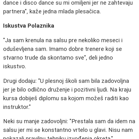
dance i disco dance su mi omiljeni jer ne zahtevaju
partnera", kaže jedna mlada plesačica.
Iskustva Polaznika
"Ja sam krenula na salsu pre nekoliko meseci i
oduševljena sam. Imamo dobre trenere koji se
stvarno trude da skontamo sve", deli jedno
iskustvo.
Drugi dodaju: "U plesnoj školi sam bila zadovoljna
jer je bilo odlično druženje i pozitivni ljudi. Na kraju
kursa dobiješ diplomu sa kojom možeš raditi kao
instruktor."
Neki su manje zadovoljni: "Prestala sam da idem na
salsu jer mi se konstantno vrtelo u glavi. Nisu nam
pokazali pravilnu tehniku izvođenja okreta."