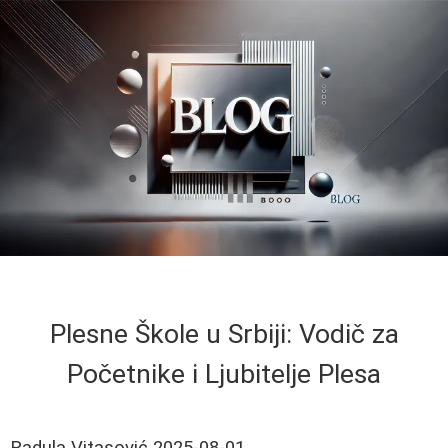
Plesne Škole u Srbiji: Vodič za
Početnike i Ljubitelje Plesa
Radula Vitasović
2025-08-01