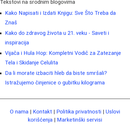
Tekstovi na srodnim blogovima
Kako Napisati i Izdati Knjigu: Sve Što Treba da
Znaš
Kako do zdravog života u 21. veku - Saveti i
inspiracija
Vijača i Hula Hop: Kompletni Vodič za Zatezanje
Tela i Skidanje Celulita
Da li morate izbaciti hleb da biste smršali?
Istražujemo činjenice o gubitku kilograma
O nama
|
Kontakt
|
Politika privatnosti
|
Uslovi
korišćenja
|
Marketinški servisi