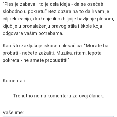
"Ples je zabava i to je cela ideja - da se osećaš
slobodno u pokretu." Bez obzira na to da li vam je
cilj rekreacija, druženje ili ozbiljnije bavljenje plesom,
ključ je u pronalaženju pravog stila i škole koja
odgovara vašim potrebama.
Kao što zaključuje iskusna plesačica: "Morate bar
probati - nećete zažaliti. Muzika, ritam, lepota
pokreta - ne smete propustiti!"
Komentari
Trenutno nema komentara za ovaj članak.
Vaše ime: