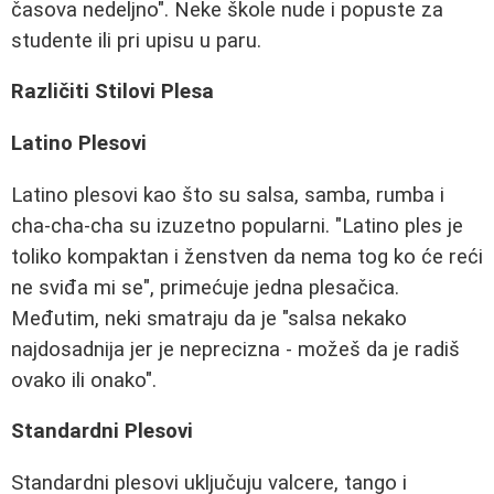
časova nedeljno". Neke škole nude i popuste za
studente ili pri upisu u paru.
Različiti Stilovi Plesa
Latino Plesovi
Latino plesovi kao što su salsa, samba, rumba i
cha-cha-cha su izuzetno popularni. "Latino ples je
toliko kompaktan i ženstven da nema tog ko će reći
ne sviđa mi se", primećuje jedna plesačica.
Međutim, neki smatraju da je "salsa nekako
najdosadnija jer je neprecizna - možeš da je radiš
ovako ili onako".
Standardni Plesovi
Standardni plesovi uključuju valcere, tango i