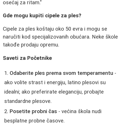
osećaj za ritam."
Gde mogu kupiti cipele za ples?
Cipele za ples koštaju oko 50 evra i mogu se
naručiti kod specijalizovanih obućara. Neke škole
takođe prodaju opremu.
Saveti za Početnike
Odaberite ples prema svom temperamentu
-
ako volite strast i energiju, latino plesovi su
idealni; ako preferirate eleganciju, probajte
standardne plesove.
Posetite probni čas
- većina škola nudi
besplatne probne časove.