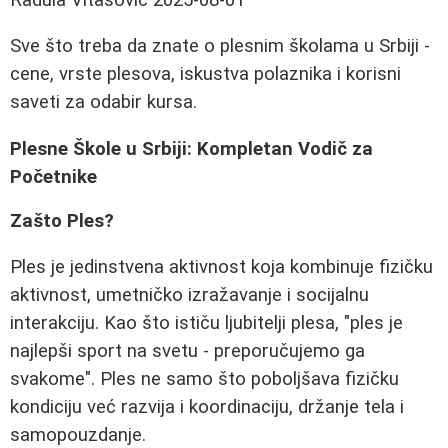
Sve što treba da znate o plesnim školama u Srbiji -
cene, vrste plesova, iskustva polaznika i korisni
saveti za odabir kursa.
Plesne Škole u Srbiji: Kompletan Vodič za
Početnike
Zašto Ples?
Ples je jedinstvena aktivnost koja kombinuje fizičku
aktivnost, umetničko izražavanje i socijalnu
interakciju. Kao što ističu ljubitelji plesa, "ples je
najlepši sport na svetu - preporučujemo ga
svakome". Ples ne samo što poboljšava fizičku
kondiciju već razvija i koordinaciju, držanje tela i
samopouzdanje.