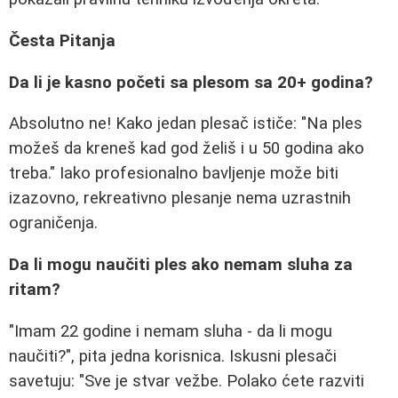
Česta Pitanja
Da li je kasno početi sa plesom sa 20+ godina?
Absolutno ne! Kako jedan plesač ističe: "Na ples
možeš da kreneš kad god želiš i u 50 godina ako
treba." Iako profesionalno bavljenje može biti
izazovno, rekreativno plesanje nema uzrastnih
ograničenja.
Da li mogu naučiti ples ako nemam sluha za
ritam?
"Imam 22 godine i nemam sluha - da li mogu
naučiti?", pita jedna korisnica. Iskusni plesači
savetuju: "Sve je stvar vežbe. Polako ćete razviti