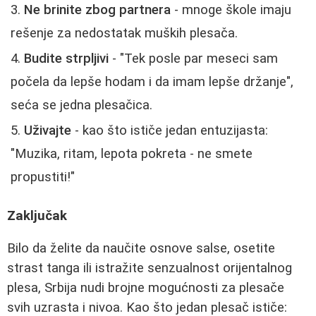
Ne brinite zbog partnera
- mnoge škole imaju
rešenje za nedostatak muških plesača.
Budite strpljivi
- "Tek posle par meseci sam
počela da lepše hodam i da imam lepše držanje",
seća se jedna plesačica.
Uživajte
- kao što ističe jedan entuzijasta:
"Muzika, ritam, lepota pokreta - ne smete
propustiti!"
Zaključak
Bilo da želite da naučite osnove salse, osetite
strast tanga ili istražite senzualnost orijentalnog
plesa, Srbija nudi brojne mogućnosti za plesače
svih uzrasta i nivoa. Kao što jedan plesač ističe: