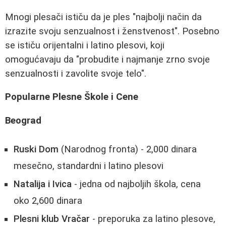
Mnogi plesači ističu da je ples "najbolji način da
izrazite svoju senzualnost i ženstvenost". Posebno
se ističu orijentalni i latino plesovi, koji
omogućavaju da "probudite i najmanje zrno svoje
senzualnosti i zavolite svoje telo".
Popularne Plesne Škole i Cene
Beograd
Ruski Dom
(Narodnog fronta) - 2,000 dinara
mesečno, standardni i latino plesovi
Natalija i Ivica
- jedna od najboljih škola, cena
oko 2,600 dinara
Plesni klub Vračar
- preporuka za latino plesove,