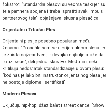
fokstrot. "Standardni plesovi su veoma teški jer su
tela partnera spojena i treba ispratiti svaki impuls
partnerovog tela", objašnjava iskusna plesačica.
Orijentalni i Trbušni Ples
Orijentalni ples je posebno popularan među
ženama. "Pronašla sam se u orijentalnom plesu jer
je zaista najženstveniji - devojka najbolje može da
izrazi sebe", deli jedno iskustvo. Međutim, neki
kritikuju nedostatak standardizacije u ovom plesu:
"kod nas je lako biti instruktor orijentalnog plesa jer
ne postoje diplome i sertifikati".
Moderni Plesovi
Uključuju hip-hop, džez balet i street dance. "Show