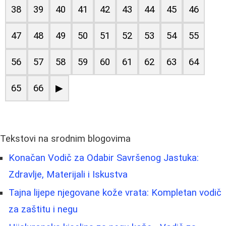
38
39
40
41
42
43
44
45
46
47
48
49
50
51
52
53
54
55
56
57
58
59
60
61
62
63
64
65
66
▶
Tekstovi na srodnim blogovima
Konačan Vodič za Odabir Savršenog Jastuka:
Zdravlje, Materijali i Iskustva
Tajna lijepe njegovane kože vrata: Kompletan vodič
za zaštitu i negu