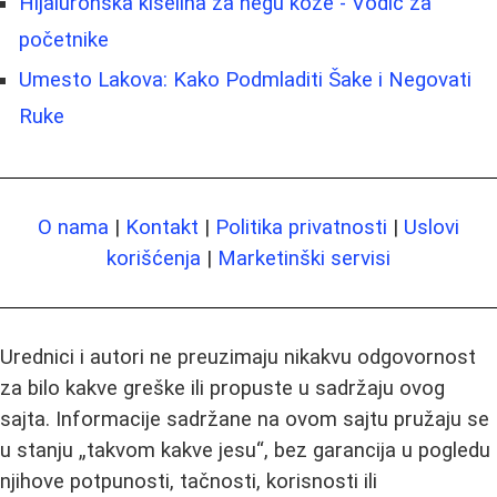
Hijaluronska kiselina za negu kože - Vodič za
početnike
Umesto Lakova: Kako Podmladiti Šake i Negovati
Ruke
O nama
|
Kontakt
|
Politika privatnosti
|
Uslovi
korišćenja
|
Marketinški servisi
Urednici i autori ne preuzimaju nikakvu odgovornost
za bilo kakve greške ili propuste u sadržaju ovog
sajta. Informacije sadržane na ovom sajtu pružaju se
u stanju „takvom kakve jesu“, bez garancija u pogledu
njihove potpunosti, tačnosti, korisnosti ili