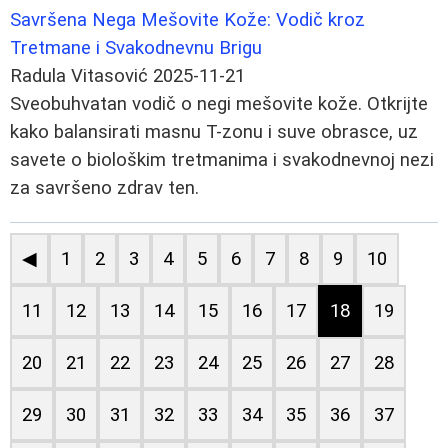
Savršena Nega Mešovite Kože: Vodič kroz
Tretmane i Svakodnevnu Brigu
Radula Vitasović
2025-11-21
Sveobuhvatan vodič o negi mešovite kože. Otkrijte
kako balansirati masnu T-zonu i suve obrasce, uz
savete o biološkim tretmanima i svakodnevnoj nezi
za savršeno zdrav ten.
◀
1
2
3
4
5
6
7
8
9
10
11
12
13
14
15
16
17
18
19
20
21
22
23
24
25
26
27
28
29
30
31
32
33
34
35
36
37