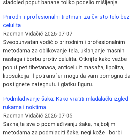
sladoled poput banane toliko podelio mišljenja.
Prirodni i profesionalni tretmani za čvrsto telo bez
celulita
Radman Vidačić
2026-07-07
Sveobuhvatan vodič o prirodnim i profesionalnim
metodama za oblikovanje tela, uklanjanje masnih
naslaga i borbu protiv celulita. Otkrijte kako vežbe
poput pet tibetanaca, anticelulit masaža, lipoliza,
liposukcija i lipotransfer mogu da vam pomognu da
postignete zategnutu i glatku figuru.
Podmlađivanje šaka: Kako vratiti mladalački izgled
rukama i noktima
Radman Vidačić
2026-07-05
Saznajte sve o podmlađivanju šaka, najboljim
metodama za podmladiti šake, negi kože i borbi