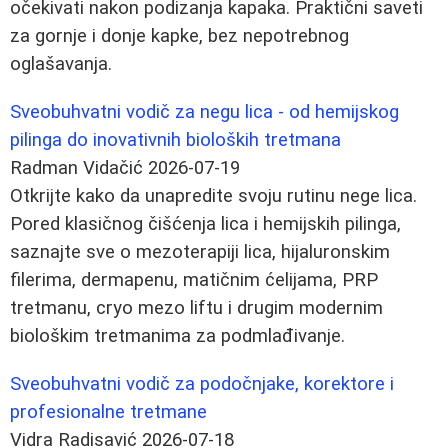
očekivati nakon podizanja kapaka. Praktični saveti
za gornje i donje kapke, bez nepotrebnog
oglašavanja.
Sveobuhvatni vodič za negu lica - od hemijskog
pilinga do inovativnih bioloških tretmana
Radman Vidačić
2026-07-19
Otkrijte kako da unapredite svoju rutinu nege lica.
Pored klasičnog čišćenja lica i hemijskih pilinga,
saznajte sve o mezoterapiji lica, hijaluronskim
filerima, dermapenu, matičnim ćelijama, PRP
tretmanu, cryo mezo liftu i drugim modernim
biološkim tretmanima za podmlađivanje.
Sveobuhvatni vodič za podočnjake, korektore i
profesionalne tretmane
Vidra Radisavić
2026-07-18