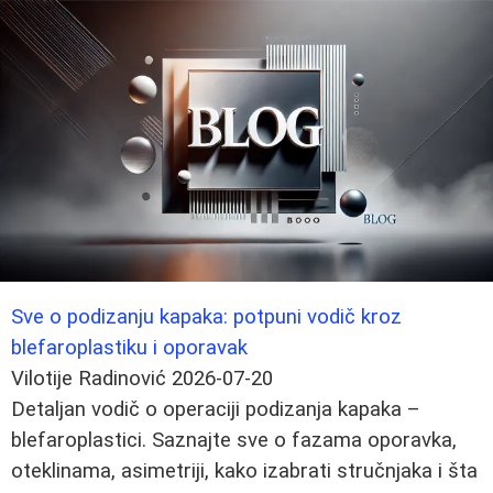
Sve o podizanju kapaka: potpuni vodič kroz
blefaroplastiku i oporavak
Vilotije Radinović
2026-07-20
Detaljan vodič o operaciji podizanja kapaka –
blefaroplastici. Saznajte sve o fazama oporavka,
oteklinama, asimetriji, kako izabrati stručnjaka i šta