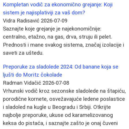
Kompletan vodič za ekonomično grejanje: Koji
sistem je najisplativiji za vaš dom?
Vidra Radisavić
2026-07-09
Saznajte koje grejanje je najekonomičnije:
centralno, etažno, na gas, drva, struju ili pelet.
Prednosti i mane svakog sistema, značaj izolacije i
saveti za uštedu.
Preporuke za sladolede 2024: Od banane koja se
ljušti do Moritz čokolade
Radman Vidačić
2026-07-08
Vrhunski vodič kroz sezonske sladolede na štapiću,
porodične kornete, osvežavajuće ledene poslastice
i sladoled na kugle u Beogradu i Srbiji. Otkrijte
najbolje preporuke, ukuse od karamelizovanog
keksa do pistaća, i saznajte zašto je onaj čuveni