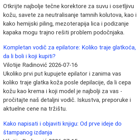
Otkrijte najbolje tečne korektore za suvu i osetljivu
kožu, savete za neutralisanje tamnih kolutova, kao i
kako hemijski piling, mezoterapija lica i podizanje
kapaka mogu trajno rešiti problem podočnjaka.
Kompletan vodič za epilatore: Koliko traje glatkoća,
da li boli i koji kupiti?
Vilotije Radinović
2026-07-16
Ukoliko prvi put kupujete epilator i zanima vas
koliko traje glatka koža posle depilacije, da li cepa
kožu kao krema i koji model je najbolji za vas -
pročitajte naš detaljni vodič. Iskustva, preporuke i
aktuelne cene na tržištu.
Kako napisati i objaviti knjigu: Od prve ideje do
štampanog izdanja