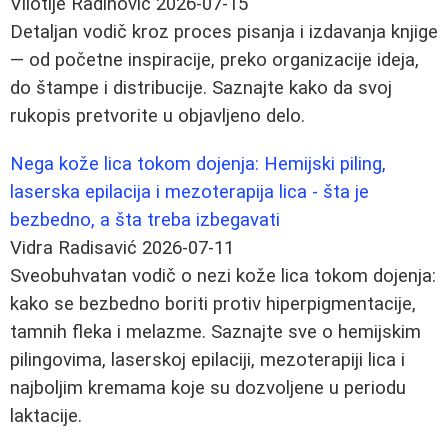
Vilotije Radinović
2026-07-15
Detaljan vodič kroz proces pisanja i izdavanja knjige
— od početne inspiracije, preko organizacije ideja,
do štampe i distribucije. Saznajte kako da svoj
rukopis pretvorite u objavljeno delo.
Nega kože lica tokom dojenja: Hemijski piling,
laserska epilacija i mezoterapija lica - šta je
bezbedno, a šta treba izbegavati
Vidra Radisavić
2026-07-11
Sveobuhvatan vodič o nezi kože lica tokom dojenja:
kako se bezbedno boriti protiv hiperpigmentacije,
tamnih fleka i melazme. Saznajte sve o hemijskim
pilingovima, laserskoj epilaciji, mezoterapiji lica i
najboljim kremama koje su dozvoljene u periodu
laktacije.