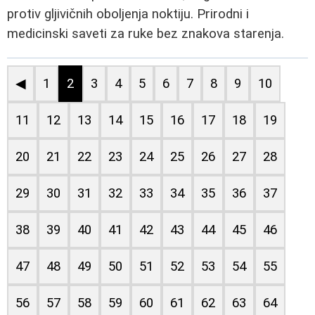
protiv gljivičnih oboljenja noktiju. Prirodni i
medicinski saveti za ruke bez znakova starenja.
◀
1
2
3
4
5
6
7
8
9
10
11
12
13
14
15
16
17
18
19
20
21
22
23
24
25
26
27
28
29
30
31
32
33
34
35
36
37
38
39
40
41
42
43
44
45
46
47
48
49
50
51
52
53
54
55
56
57
58
59
60
61
62
63
64