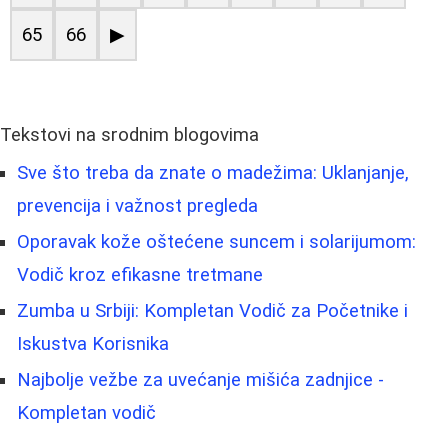
65
66
▶
Tekstovi na srodnim blogovima
Sve što treba da znate o madežima: Uklanjanje,
prevencija i važnost pregleda
Oporavak kože oštećene suncem i solarijumom:
Vodič kroz efikasne tretmane
Zumba u Srbiji: Kompletan Vodič za Početnike i
Iskustva Korisnika
Najbolje vežbe za uvećanje mišića zadnjice -
Kompletan vodič