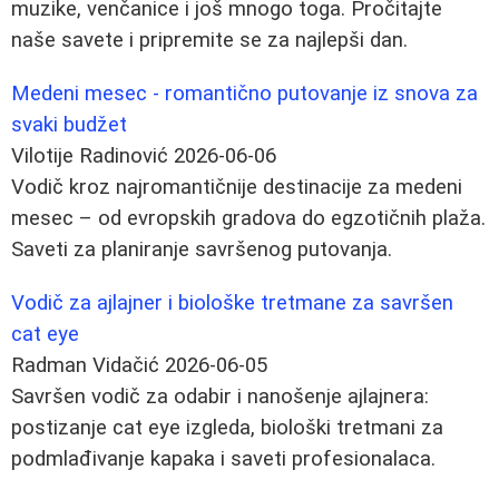
muzike, venčanice i još mnogo toga. Pročitajte
naše savete i pripremite se za najlepši dan.
Medeni mesec - romantično putovanje iz snova za
svaki budžet
Vilotije Radinović
2026-06-06
Vodič kroz najromantičnije destinacije za medeni
mesec – od evropskih gradova do egzotičnih plaža.
Saveti za planiranje savršenog putovanja.
Vodič za ajlajner i biološke tretmane za savršen
cat eye
Radman Vidačić
2026-06-05
Savršen vodič za odabir i nanošenje ajlajnera:
postizanje cat eye izgleda, biološki tretmani za
podmlađivanje kapaka i saveti profesionalaca.