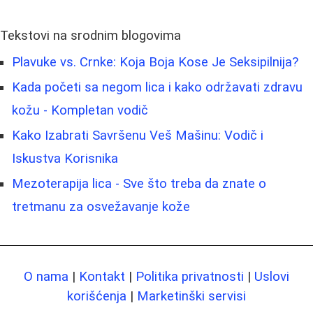
Tekstovi na srodnim blogovima
Plavuke vs. Crnke: Koja Boja Kose Je Seksipilnija?
Kada početi sa negom lica i kako održavati zdravu
kožu - Kompletan vodič
Kako Izabrati Savršenu Veš Mašinu: Vodič i
Iskustva Korisnika
Mezoterapija lica - Sve što treba da znate o
tretmanu za osvežavanje kože
O nama
|
Kontakt
|
Politika privatnosti
|
Uslovi
korišćenja
|
Marketinški servisi