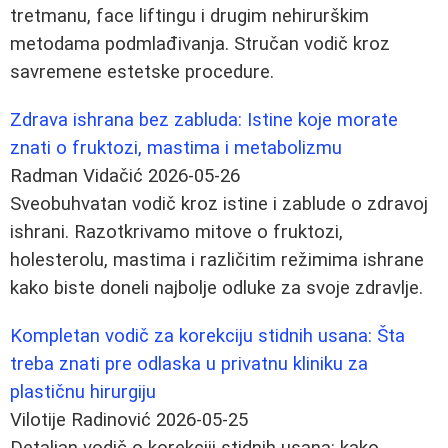
tretmanu, face liftingu i drugim nehirurškim
metodama podmlađivanja. Stručan vodič kroz
savremene estetske procedure.
Zdrava ishrana bez zabluda: Istine koje morate
znati o fruktozi, mastima i metabolizmu
Radman Vidačić
2026-05-26
Sveobuhvatan vodič kroz istine i zablude o zdravoj
ishrani. Razotkrivamo mitove o fruktozi,
holesterolu, mastima i različitim režimima ishrane
kako biste doneli najbolje odluke za svoje zdravlje.
Kompletan vodič za korekciju stidnih usana: Šta
treba znati pre odlaska u privatnu kliniku za
plastičnu hirurgiju
Vilotije Radinović
2026-05-25
Detaljan vodič o korekciji stidnih usana: kako