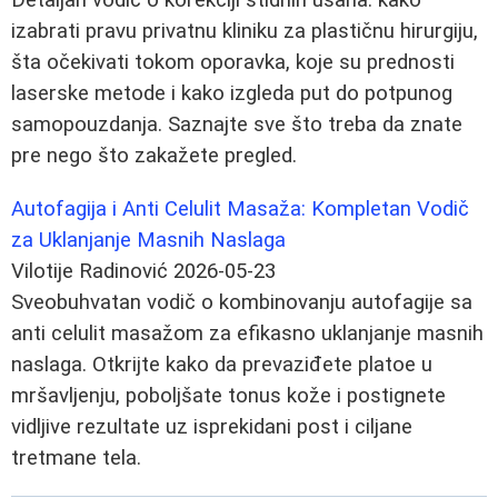
izabrati pravu privatnu kliniku za plastičnu hirurgiju,
šta očekivati tokom oporavka, koje su prednosti
laserske metode i kako izgleda put do potpunog
samopouzdanja. Saznajte sve što treba da znate
pre nego što zakažete pregled.
Autofagija i Anti Celulit Masaža: Kompletan Vodič
za Uklanjanje Masnih Naslaga
Vilotije Radinović
2026-05-23
Sveobuhvatan vodič o kombinovanju autofagije sa
anti celulit masažom za efikasno uklanjanje masnih
naslaga. Otkrijte kako da prevaziđete platoe u
mršavljenju, poboljšate tonus kože i postignete
vidljive rezultate uz isprekidani post i ciljane
tretmane tela.