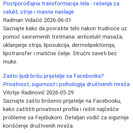
Postporođajna transformacija tela - rešenja za
celulit, strije i masne naslage
Radman Vidačić
2026-06-01
Saznajte kako da povratite telo nakon trudnoće uz
pomoć savremenih tretmana: anticelulit masaža,
uklanjanje strija, liposukcija, dermolipektomija,
lipotransfer i matične ćelije. Stručni saveti bez
muke.
Zašto ljudi brišu prijatelje sa Facebooka?
Privatnost, sigurnost i psihologija društvenih mreža
Vilotije Radinović
2026-05-29
Saznajte zašto brišemo prijatelje na Facebooku,
kako zaštititi privatnost profila i rešiti najčešće
probleme sa Fejsbukom. Detaljan vodič za sigurnije
korišćenje društvenih mreža.