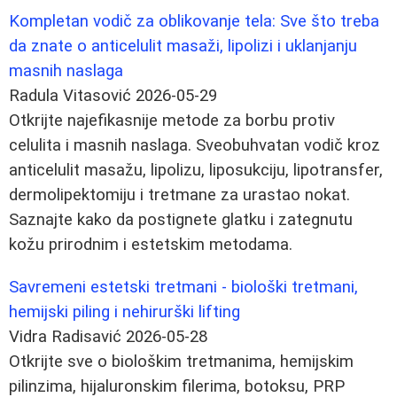
Kompletan vodič za oblikovanje tela: Sve što treba
da znate o anticelulit masaži, lipolizi i uklanjanju
masnih naslaga
Radula Vitasović
2026-05-29
Otkrijte najefikasnije metode za borbu protiv
celulita i masnih naslaga. Sveobuhvatan vodič kroz
anticelulit masažu, lipolizu, liposukciju, lipotransfer,
dermolipektomiju i tretmane za urastao nokat.
Saznajte kako da postignete glatku i zategnutu
kožu prirodnim i estetskim metodama.
Savremeni estetski tretmani - biološki tretmani,
hemijski piling i nehirurški lifting
Vidra Radisavić
2026-05-28
Otkrijte sve o biološkim tretmanima, hemijskim
pilinzima, hijaluronskim filerima, botoksu, PRP