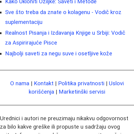
Kako Ukloniti Ožiljke: Saveti i Metode
Sve što treba da znate o kolagenu - Vodič kroz
suplementaciju
Realnost Pisanja i Izdavanja Knjige u Srbiji: Vodič
za Aspirirajuće Pisce
Najbolji saveti za negu suve i osetljive kože
O nama
|
Kontakt
|
Politika privatnosti
|
Uslovi
korišćenja
|
Marketinški servisi
Urednici i autori ne preuzimaju nikakvu odgovornost
za bilo kakve greške ili propuste u sadržaju ovog