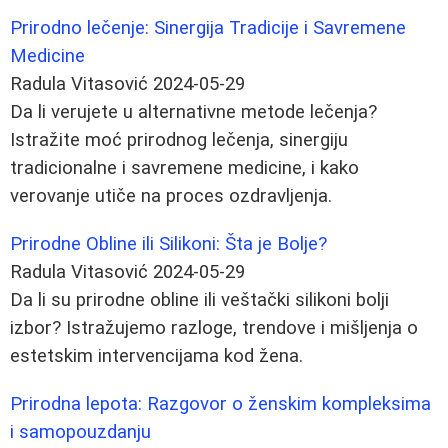
Prirodno lečenje: Sinergija Tradicije i Savremene
Medicine
Radula Vitasović
2024-05-29
Da li verujete u alternativne metode lečenja?
Istražite moć prirodnog lečenja, sinergiju
tradicionalne i savremene medicine, i kako
verovanje utiče na proces ozdravljenja.
Prirodne Obline ili Silikoni: Šta je Bolje?
Radula Vitasović
2024-05-29
Da li su prirodne obline ili veštački silikoni bolji
izbor? Istražujemo razloge, trendove i mišljenja o
estetskim intervencijama kod žena.
Prirodna lepota: Razgovor o ženskim kompleksima
i samopouzdanju