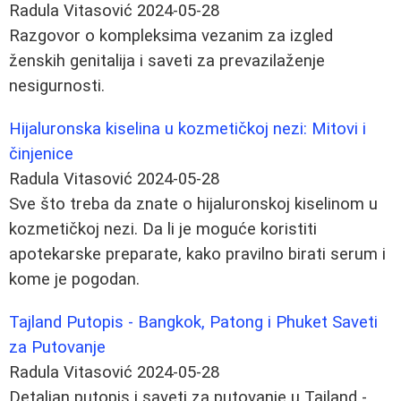
Radula Vitasović
2024-05-28
Razgovor o kompleksima vezanim za izgled
ženskih genitalija i saveti za prevazilaženje
nesigurnosti.
Hijaluronska kiselina u kozmetičkoj nezi: Mitovi i
činjenice
Radula Vitasović
2024-05-28
Sve što treba da znate o hijaluronskoj kiselinom u
kozmetičkoj nezi. Da li je moguće koristiti
apotekarske preparate, kako pravilno birati serum i
kome je pogodan.
Tajland Putopis - Bangkok, Patong i Phuket Saveti
za Putovanje
Radula Vitasović
2024-05-28
Detaljan putopis i saveti za putovanje u Tajland -