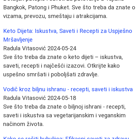
Bangkok, Patong i Phuket. Sve što treba da znate o
vizama, prevozu, smeštaju i atrakcijama.
Keto Dijeta: Iskustva, Saveti i Recepti za Uspješno
Mršavljenje
Radula Vitasović
2024-05-24
Sve što treba da znate o keto dijeti – iskustva,
saveti, recepti i najčešći izazovi. Otkrijte kako
uspešno smršati i poboljšati zdravlje.
Vodič kroz biljnu ishranu - recepti, saveti i iskustva
Radula Vitasović
2024-05-18
Sve što treba da znate o biljnoj ishrani - recepti,
saveti i iskustva sa vegetarijanskim i veganskim
načinom života.
Kako se rešiti bubuljica: Efikasni saveti za zdravu