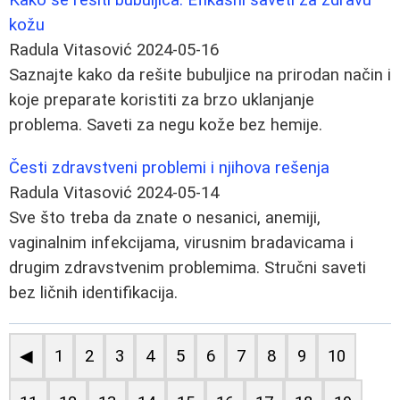
kožu
Radula Vitasović
2024-05-16
Saznajte kako da rešite bubuljice na prirodan način i
koje preparate koristiti za brzo uklanjanje
problema. Saveti za negu kože bez hemije.
Česti zdravstveni problemi i njihova rešenja
Radula Vitasović
2024-05-14
Sve što treba da znate o nesanici, anemiji,
vaginalnim infekcijama, virusnim bradavicama i
drugim zdravstvenim problemima. Stručni saveti
bez ličnih identifikacija.
◀
1
2
3
4
5
6
7
8
9
10