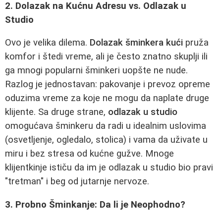
2. Dolazak na Kućnu Adresu vs. Odlazak u
Studio
Ovo je velika dilema.
Dolazak šminkera kući
pruža
komfor i štedi vreme, ali je često znatno skuplji ili
ga mnogi popularni šminkeri uopšte ne nude.
Razlog je jednostavan: pakovanje i prevoz opreme
oduzima vreme za koje ne mogu da naplate druge
klijente. Sa druge strane,
odlazak u studio
omogućava šminkeru da radi u idealnim uslovima
(osvetljenje, ogledalo, stolica) i vama da uživate u
miru i bez stresa od kućne gužve. Mnoge
klijentkinje ističu da im je odlazak u studio bio pravi
"tretman" i beg od jutarnje nervoze.
3. Probno Šminkanje: Da li je Neophodno?