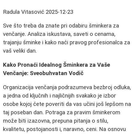
Radula Vitasović
2025-12-23
Sve što treba da znate pri odabiru šminkera za
venčanje. Analiza iskustava, saveti o cenama,
trajanju šminke i kako naći pravog profesionalca za
vaš veliki dan.
Kako Pronaći Idealnog Šminkera za Vaše
Venčanje: Sveobuhvatan Vodič
Organizacija venčanja podrazumeva bezbroj odluka,
a jedna od ključnih i najličnijih svakako je izbor
osobe kojoj ćete poveriti da vas učini još lepšom na
taj poseban dan. Potraga za pravim šminkerom
može biti izazovna, prepuna pitanja o stilu,
kvalitetu, postojanosti i, naravno, ceni. Na osnovu