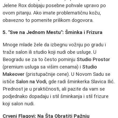
Jelene Rox dobijaju posebne pohvale upravo po
ovom pitanju. Ako imate problematičnu kožu,
obavezno to pomenite prilikom dogovora.
5. "Sve na Jednom Mestu": Šminka i Frizura
Mnoge mlade žele da izbegnu vožnju po gradu i
traže salon ili studio koji nudi obe usluge. U
Beogradu se za to često pominju
Studio Prostor
(premium usluga sa višim cenama) i
Studio
Makeover
(pristupačnije cene). U Novom Sadu se
ističe
Salon na Vodi
, gde radi šminkerka Slavica Ilić.
Prednost je u praktičnosti, ali pazite da vam se
podjednako dopadaju i stil šminkanja i stil frizure
koji salon nudi.
Crveni Flagovi: Na Šta Obratiti Pažnju