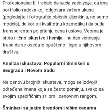
Profesionalac bi trebalo da
sluša vaše želje
, da ima
portfolio radova koji odgovara vašem ukusu
(pogledajte i fotografije običnih klijenkinja, ne samo
modela), da koristi kvalitetnu kozmetiku i da bude
transparentan po pitanju cena i uslova. Veoma je
bitno i
lično iskustvo i hemija
- na dan venčanja
treba da se osećate opušteno i lepo u njihovom
društvu.
Analiza Iskustava: Popularni Šminkeri u
Beogradu i Novom Sadu
Na osnovu brojnih iskustava, mogu se izdvojiti
određena imena koja se često pominju, svako sa
svojim specifičnim stilom i cenovnim rangom.
Šminkeri sa jakim brendom i višim cenama