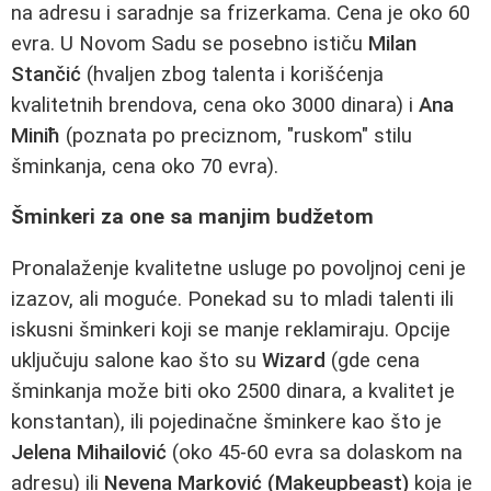
na adresu i saradnje sa frizerkama. Cena je oko 60
evra. U Novom Sadu se posebno ističu
Milan
Stančić
(hvaljen zbog talenta i korišćenja
kvalitetnih brendova, cena oko 3000 dinara) i
Ana
Miniћ
(poznata po preciznom, "ruskom" stilu
šminkanja, cena oko 70 evra).
Šminkeri za one sa manjim budžetom
Pronalaženje kvalitetne usluge po povoljnoj ceni je
izazov, ali moguće. Ponekad su to mladi talenti ili
iskusni šminkeri koji se manje reklamiraju. Opcije
uključuju salone kao što su
Wizard
(gde cena
šminkanja može biti oko 2500 dinara, a kvalitet je
konstantan), ili pojedinačne šminkere kao što je
Jelena Mihailović
(oko 45-60 evra sa dolaskom na
adresu) ili
Nevena Marković (Makeupbeast)
koja je