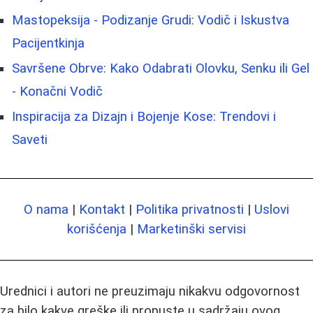
Mastopeksija - Podizanje Grudi: Vodič i Iskustva
Pacijentkinja
Savršene Obrve: Kako Odabrati Olovku, Senku ili Gel
- Konačni Vodič
Inspiracija za Dizajn i Bojenje Kose: Trendovi i
Saveti
O nama
|
Kontakt
|
Politika privatnosti
|
Uslovi
korišćenja
|
Marketinški servisi
Urednici i autori ne preuzimaju nikakvu odgovornost
za bilo kakve greške ili propuste u sadržaju ovog