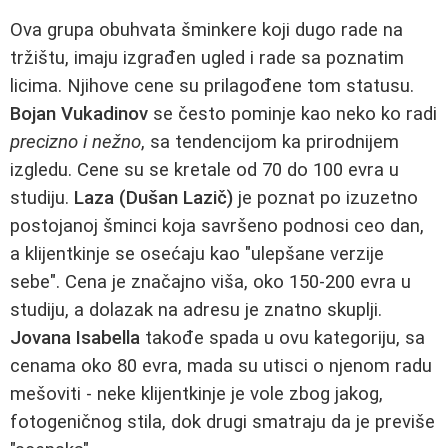
Ova grupa obuhvata šminkere koji dugo rade na
tržištu, imaju izgrađen ugled i rade sa poznatim
licima. Njihove cene su prilagođene tom statusu.
Bojan Vukadinov
se često pominje kao neko ko radi
precizno i nežno
, sa tendencijom ka prirodnijem
izgledu. Cene su se kretale od 70 do 100 evra u
studiju.
Laza (Dušan Lazič)
je poznat po izuzetno
postojanoj šminci koja savršeno podnosi ceo dan,
a klijentkinje se osećaju kao "ulepšane verzije
sebe". Cena je značajno viša, oko 150-200 evra u
studiju, a dolazak na adresu je znatno skuplji.
Jovana Isabella
takođe spada u ovu kategoriju, sa
cenama oko 80 evra, mada su utisci o njenom radu
mešoviti - neke klijentkinje je vole zbog jakog,
fotogeničnog stila, dok drugi smatraju da je previše