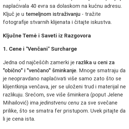
naplaćivala 40 evra sa dolaskom na kućnu adresu.
Ključ je u
temeljnom istraživanju
- tražite
fotografije stvarnih klijenata i čitajte iskustva.
Ključne Temė i Saveti iz Razgovora
1. Cene i "Venčani" Surcharge
Jedna od najčešćih zamerki je
razlika u ceni za
"obično" i "venčano" šminkanje
. Mnoge smatraju da
je neopravdano naplaćivati više samo zato što se
klijentkinja venčava, jer se uloženi trud i materijal ne
razlikuju. Srećom, sve više šminkera (poput Jelene
Mihailović) ima
jedinstvenu cenu
za sve svečane
prilike, što se smatra fer pristupom. Uvek pitajte da
li je cena ista.