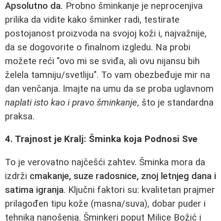
Apsolutno da.
Probno šminkanje je neprocenjiva
prilika da vidite kako šminker radi, testirate
postojanost proizvoda na svojoj koži i, najvažnije,
da se dogovorite o finalnom izgledu. Na probi
možete reći "ovo mi se sviđa, ali ovu nijansu bih
želela tamniju/svetliju". To vam obezbeđuje mir na
dan venčanja. Imajte na umu da se proba uglavnom
naplati isto kao i pravo šminkanje
, što je standardna
praksa.
4. Trajnost je Kralj: Šminka koja Podnosi Sve
To je verovatno najčešći zahtev. Šminka mora da
izdrži
cmakanje, suze radosnice, znoj letnjeg dana i
satima igranja
. Ključni faktori su: kvalitetan prajmer
prilagođen tipu kože (masna/suva), dobar puder i
tehnika nanošenja. Šminkeri poput Milice Božić i