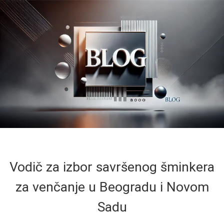
Vodič za izbor savršenog šminkera
za venčanje u Beogradu i Novom
Sadu