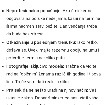
Neprofesionalno ponašanje:
Ako šminker ne
odgovara na poruke nedeljama, kasni na termine
ili ima nadmen stav, bežite. Dan venčanja treba
da bude bez stresa.
Otkazivanje u poslednjem trenutku:
Iako retko,
dešava se. Uvek imajte rezervnu opciju na umu i
potvrdite termin nekoliko puta.
Fotografije isključivo modela:
Tražite da vidite
rad na "običnim" ženama različitih godina i tipova
lica. To će vam dati realniju sliku.
Pritisak da se nešto uradi na njihov način:
Vaš
ukus je zakon. Dobar šminker će saslušati vaše