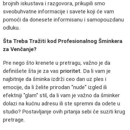
brojnih iskustava i razgovora, prikupili smo
sveobuhvatne informacije i savete koji će vam
pomoći da donesete informisanu i samopouzdanu
odluku.
Šta Treba Tražiti kod Profesionalnog Šminkera
za Venčanje?
Pre nego što krenete u pretragu, važno je da
definišete šta je za vas
prioritet
. Da li vam je
najbitnije da šminka izdrži ceo dan uz ples i
emocije, da li želite prirodan "nude" izgled ili
efektniji "glam" stil, da li vam je važno da šminker
dolazi na kućnu adresu ili ste spremni da odete u
studio? Postavljanje ovih pitanja sebi će suziti krug
pretrage.