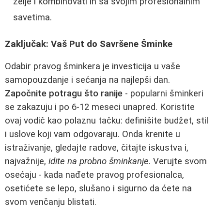
želje i kombinovati ih sa svojim profesionalnim
savetima.
Zaključak: Vaš Put do Savršene Šminke
Odabir pravog šminkera je investicija u vaše
samopouzdanje i sećanja na najlepši dan.
Započnite potragu što ranije
- popularni šminkeri
se zakazuju i po 6-12 meseci unapred. Koristite
ovaj vodič kao polaznu tačku: definišite budžet, stil
i uslove koji vam odgovaraju. Onda krenite u
istraživanje, gledajte radove, čitajte iskustva i,
najvažnije,
idite na probno šminkanje
. Verujte svom
osećaju - kada nađete pravog profesionalca,
osetićete se lepo, slušano i sigurno da ćete na
svom venčanju blistati.