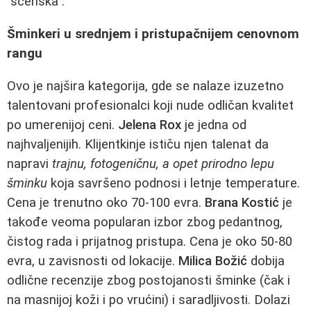
"scenska".
Šminkeri u srednjem i pristupačnijem cenovnom
rangu
Ovo je najšira kategorija, gde se nalaze izuzetno
talentovani profesionalci koji nude odličan kvalitet
po umerenijoj ceni.
Jelena Rox
je jedna od
najhvaljenijih. Klijentkinje ističu njen talenat da
napravi
trajnu, fotogeničnu, a opet prirodno lepu
šminku
koja savršeno podnosi i letnje temperature.
Cena je trenutno oko 70-100 evra.
Brana Kostić
je
takođe veoma popularan izbor zbog pedantnog,
čistog rada i prijatnog pristupa. Cena je oko 50-80
evra, u zavisnosti od lokacije.
Milica Božić
dobija
odlične recenzije zbog postojanosti šminke (čak i
na masnijoj koži i po vrućini) i saradljivosti. Dolazi