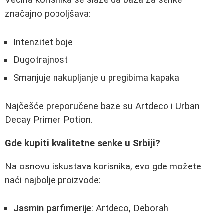
Većina korisnika se slaže da baza za senke
značajno poboljšava:
Intenzitet boje
Dugotrajnost
Smanjuje nakupljanje u pregibima kapaka
Najčešće preporučene baze su Artdeco i Urban
Decay Primer Potion.
Gde kupiti kvalitetne senke u Srbiji?
Na osnovu iskustava korisnika, evo gde možete
naći najbolje proizvode:
Jasmin parfimerije
: Artdeco, Deborah