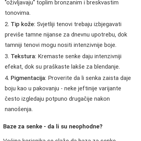
"oživljavaju" toplim bronzanim i breskvastim
tonovima.
Tip kože
: Svjetliji tenovi trebaju izbjegavati
previše tamne nijanse za dnevnu upotrebu, dok
tamniji tenovi mogu nositi intenzivnije boje.
Tekstura
: Kremaste senke daju intenzivniji
efekat, dok su praškaste lakše za blendanje.
Pigmentacija
: Proverite da li senka zaista daje
boju kao u pakovanju - neke jeftinije varijante
često izgledaju potpuno drugačije nakon
nanošenja.
Baze za senke - da li su neophodne?