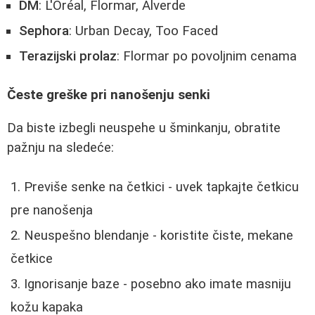
DM
: L'Oréal, Flormar, Alverde
Sephora
: Urban Decay, Too Faced
Terazijski prolaz
: Flormar po povoljnim cenama
Česte greške pri nanošenju senki
Da biste izbegli neuspehe u šminkanju, obratite
pažnju na sledeće:
Previše senke na četkici - uvek tapkajte četkicu
pre nanošenja
Neuspešno blendanje - koristite čiste, mekane
četkice
Ignorisanje baze - posebno ako imate masniju
kožu kapaka