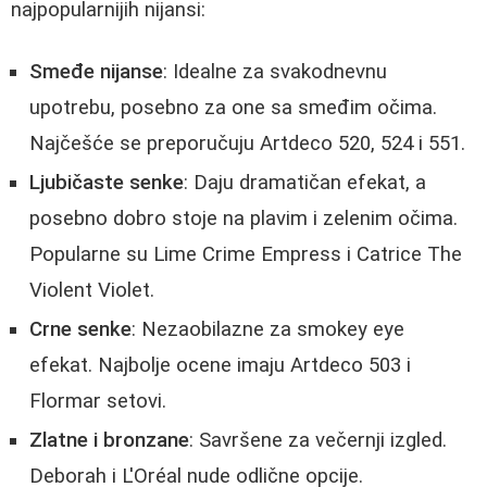
najpopularnijih nijansi:
Smeđe nijanse
: Idealne za svakodnevnu
upotrebu, posebno za one sa smeđim očima.
Najčešće se preporučuju Artdeco 520, 524 i 551.
Ljubičaste senke
: Daju dramatičan efekat, a
posebno dobro stoje na plavim i zelenim očima.
Popularne su Lime Crime Empress i Catrice The
Violent Violet.
Crne senke
: Nezaobilazne za smokey eye
efekat. Najbolje ocene imaju Artdeco 503 i
Flormar setovi.
Zlatne i bronzane
: Savršene za večernji izgled.
Deborah i L'Oréal nude odlične opcije.