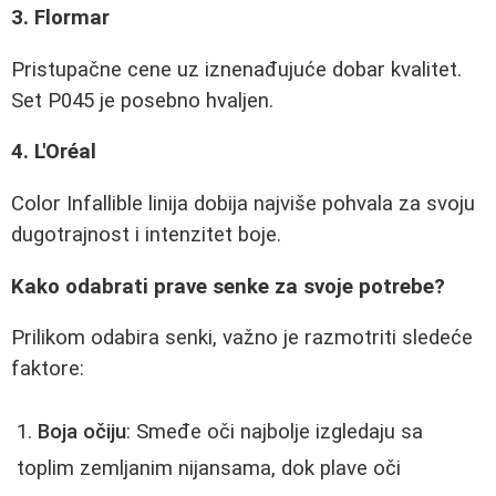
3. Flormar
Pristupačne cene uz iznenađujuće dobar kvalitet.
Set P045 je posebno hvaljen.
4. L'Oréal
Color Infallible linija dobija najviše pohvala za svoju
dugotrajnost i intenzitet boje.
Kako odabrati prave senke za svoje potrebe?
Prilikom odabira senki, važno je razmotriti sledeće
faktore:
Boja očiju
: Smeđe oči najbolje izgledaju sa
toplim zemljanim nijansama, dok plave oči