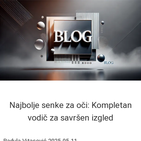
Najbolje senke za oči: Kompletan
vodič za savršen izgled
Radula Vitasović
2025-05-11