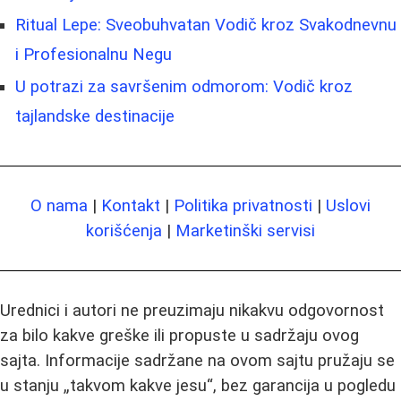
Ritual Lepe: Sveobuhvatan Vodič kroz Svakodnevnu
i Profesionalnu Negu
U potrazi za savršenim odmorom: Vodič kroz
tajlandske destinacije
O nama
|
Kontakt
|
Politika privatnosti
|
Uslovi
korišćenja
|
Marketinški servisi
Urednici i autori ne preuzimaju nikakvu odgovornost
za bilo kakve greške ili propuste u sadržaju ovog
sajta. Informacije sadržane na ovom sajtu pružaju se
u stanju „takvom kakve jesu“, bez garancija u pogledu