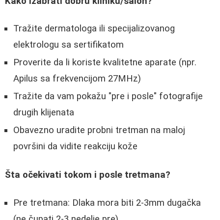
Kako izabrati dobru kliniku/salon?
Tražite dermatologa ili specijalizovanog
elektrologu sa sertifikatom
Proverite da li koriste kvalitetne aparate (npr.
Apilus sa frekvencijom 27MHz)
Tražite da vam pokažu "pre i posle" fotografije
drugih klijenata
Obavezno uradite probni tretman na maloj
površini da vidite reakciju kože
Šta očekivati tokom i posle tretmana?
Pre tretmana: Dlaka mora biti 2-3mm dugačka
(ne čupati 2-3 nedelje pre)