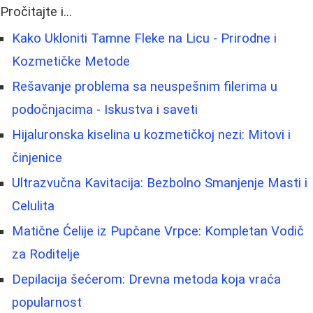
Pročitajte i...
Kako Ukloniti Tamne Fleke na Licu - Prirodne i
Kozmetičke Metode
Rešavanje problema sa neuspešnim filerima u
podočnjacima - Iskustva i saveti
Hijaluronska kiselina u kozmetičkoj nezi: Mitovi i
činjenice
Ultrazvučna Kavitacija: Bezbolno Smanjenje Masti i
Celulita
Matične Ćelije iz Pupčane Vrpce: Kompletan Vodič
za Roditelje
Depilacija šećerom: Drevna metoda koja vraća
popularnost