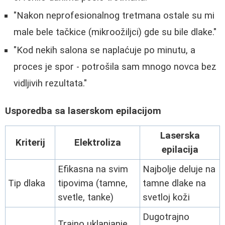
"Nakon neprofesionalnog tretmana ostale su mi
male bele tačkice (mikroožiljci) gde su bile dlake."
"Kod nekih salona se naplaćuje po minutu, a
proces je spor - potrošila sam mnogo novca bez
vidljivih rezultata."
Usporedba sa laserskom epilacijom
Laserska
Kriterij
Elektroliza
epilacija
Efikasna na svim
Najbolje deluje na
Tip dlaka
tipovima (tamne,
tamne dlake na
svetle, tanke)
svetloj koži
Dugotrajno
Trajno uklanjanje