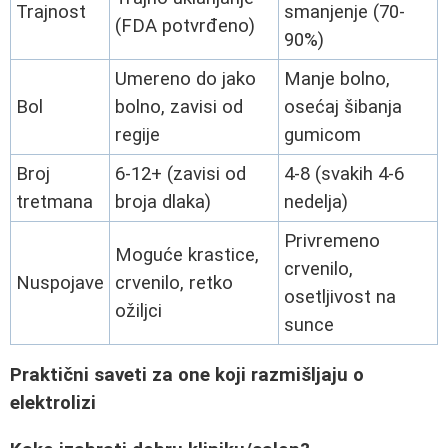
Trajnost
smanjenje (70-
(FDA potvrđeno)
90%)
Umereno do jako
Manje bolno,
Bol
bolno, zavisi od
osećaj šibanja
regije
gumicom
Broj
6-12+ (zavisi od
4-8 (svakih 4-6
tretmana
broja dlaka)
nedelja)
Privremeno
Moguće krastice,
crvenilo,
Nuspojave
crvenilo, retko
osetljivost na
ožiljci
sunce
Praktični saveti za one koji razmišljaju o
elektrolizi