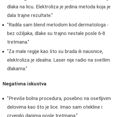
dlaka na licu. Elektroliza je jedina metoda koja je
dala trajne rezultate."
"Radila sam blend metodom kod dermatologa -
bez ožiljaka, dlake su trajno nestale posle 6-8
tretmana."
"Za male regije kao što su brada ili nausnice,
elektroliza je idealna. Laser nije radio na svetlim
dlakama."
Negativna iskustva
"Previše bolna procedura, posebno na osetljivim
delovima kao što je lice. Imao sam otekline i
crvenilo danima posle tretmana."