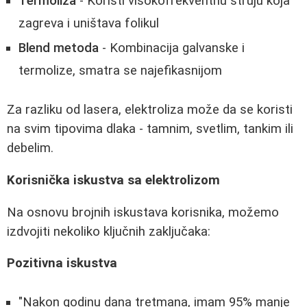
Termoliza
- Koristi visokofrekventnu struju koja
zagreva i uništava folikul
Blend metoda
- Kombinacija galvanske i
termolize, smatra se najefikasnijom
Za razliku od lasera, elektroliza može da se koristi
na svim tipovima dlaka - tamnim, svetlim, tankim ili
debelim.
Korisnička iskustva sa elektrolizom
Na osnovu brojnih iskustava korisnika, možemo
izdvojiti nekoliko ključnih zaključaka:
Pozitivna iskustva
"Nakon godinu dana tretmana, imam 95% manje