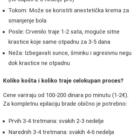
Tokom: Može se koristiti anestetička krema za
smanjenje bola
Posle: Crvenilo traje 1-2 sata, moguće sitne
krastice koje same otpadnu za 3-5 dana
Neža: Izbegavati sunce, šminku i agresivnu negu
dok krastice ne otpadnu
Koliko košta i koliko traje celokupan proces?
Cene variraju od 100-200 dinara po minutu (1-2€).
Za kompletnu epilaciju brade obično je potrebno:
Prvih 3-4 tretmana: svakih 2-3 nedelje
Narednih 3-4 tretmana: svakih 4-6 nedelja