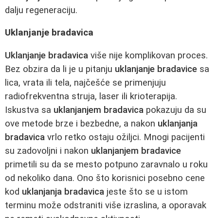
dalju regeneraciju.
Uklanjanje bradavica
Uklanjanje bradavica
više nije komplikovan proces.
Bez obzira da li je u pitanju
uklanjanje bradavice
sa
lica, vrata ili tela, najčešće se primenjuju
radiofrekventna struja, laser ili krioterapija.
Iskustva sa
uklanjanjem bradavica
pokazuju da su
ove metode brze i bezbedne, a nakon
uklanjanja
bradavica
vrlo retko ostaju ožiljci. Mnogi pacijenti
su zadovoljni i nakon
uklanjanjem bradavice
primetili su da se mesto potpuno zaravnalo u roku
od nekoliko dana. Ono što korisnici posebno cene
kod
uklanjanja bradavica
jeste što se u istom
terminu može odstraniti više izraslina, a oporavak