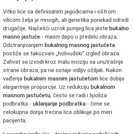
Vitko lice sa definisanim jagodicama i oštrom
vilicom želja je mnogih, ali genetika ponekad odredi
drugačije. Najčešći uzrok punijeg lica jeste
bukalno
masno jastuče
- masni depo u predelu obraza.
Odstranjivanjem
bukalnog masnog jastučeta
postiže se takozvani „holivudski“ izgled obraza.
Zahvat se izvodi kroz malu inciziju sa unutrašnje
strane obraza, pa ne ostaje vidljiv ožiljak. Nakon
vađenja
bukalnim masnim jastučetom
lice dobija
elegantnije proporcije. Uz redukciju
bukalnom
masnom jastučetu
, često se radi i lipoliza
podbratka -
uklanjanje podbratka
- čime se
celokupna donja trećina lica oblikuje po meri
pacijenta.