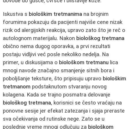
dovode do gušće, čvršće i blistavije kože.
Iskustva s
biološkim tretmanima
na brojnim
forumima pokazuju da pacijenti najviše cene nizak
rizik od alergijskih reakcija, upravo zato što je reč o
autolognom materijalu. Nakon
biološkog tretmana
obično nema dugog oporavka, a prvi rezultati
postaju vidljivi već posle nekoliko nedelja. Na
primer, u diskusijama o
biološkom tretmanu
lica
mnogi navode značajno smanjenje sitnih bora i
poboljšanje teksture, što pripisuju upravo
biološkim
tretmanom
podstaknutom stvaranju novog
kolagena. Kada se trajno posmatra delovanje
biološkog tretmana
, korisnici se često vraćaju na
ponovne sesije jer efekat zatezanja i sjaja preraste
sva očekivanja od rutinske nege. Zato se u
poslednje vreme mnogi odlučuju za
biološkom