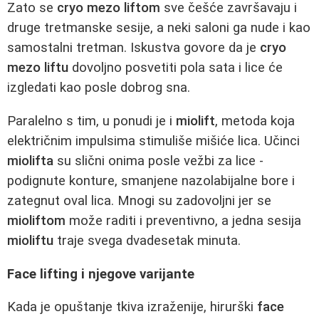
Zato se
cryo mezo liftom
sve češće završavaju i
druge tretmanske sesije, a neki saloni ga nude i kao
samostalni tretman. Iskustva govore da je
cryo
mezo liftu
dovoljno posvetiti pola sata i lice će
izgledati kao posle dobrog sna.
Paralelno s tim, u ponudi je i
miolift
, metoda koja
električnim impulsima stimuliše mišiće lica. Učinci
miolifta
su slični onima posle vežbi za lice -
podignute konture, smanjene nazolabijalne bore i
zategnut oval lica. Mnogi su zadovoljni jer se
mioliftom
može raditi i preventivno, a jedna sesija
mioliftu
traje svega dvadesetak minuta.
Face lifting i njegove varijante
Kada je opuštanje tkiva izraženije, hirurški
face