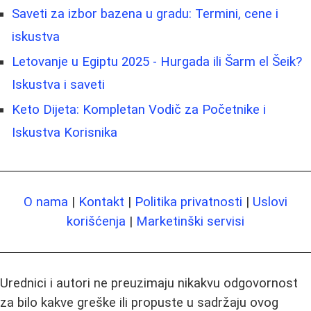
Saveti za izbor bazena u gradu: Termini, cene i
iskustva
Letovanje u Egiptu 2025 - Hurgada ili Šarm el Šeik?
Iskustva i saveti
Keto Dijeta: Kompletan Vodič za Početnike i
Iskustva Korisnika
O nama
|
Kontakt
|
Politika privatnosti
|
Uslovi
korišćenja
|
Marketinški servisi
Urednici i autori ne preuzimaju nikakvu odgovornost
za bilo kakve greške ili propuste u sadržaju ovog