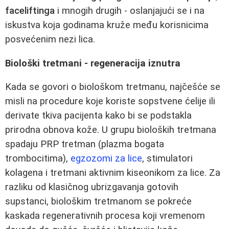
faceliftinga
i mnogih drugih - oslanjajući se i na
iskustva koja godinama kruže među korisnicima
posvećenim nezi lica.
Biološki tretmani - regeneracija iznutra
Kada se govori o biološkom tretmanu, najčešće se
misli na procedure koje koriste sopstvene ćelije ili
derivate tkiva pacijenta kako bi se podstakla
prirodna obnova kože. U grupu bioloških tretmana
spadaju PRP tretman (plazma bogata
trombocitima),
egzozomi za lice
, stimulatori
kolagena i tretmani aktivnim kiseonikom za lice. Za
razliku od klasičnog ubrizgavanja gotovih
supstanci, biološkim tretmanom se pokreće
kaskada regenerativnih procesa koji vremenom