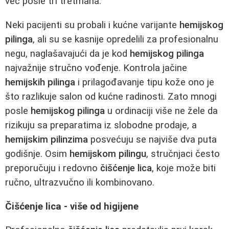
već posle tri tretmana.
Neki pacijenti su probali i kućne varijante
hemijskog
pilinga
, ali su se kasnije opredelili za profesionalnu
negu, naglašavajući da je kod
hemijskog pilinga
najvažnije stručno vođenje. Kontrola jačine
hemijskih pilinga
i prilagođavanje tipu kože ono je
što razlikuje salon od kućne radinosti. Zato mnogi
posle
hemijskog pilinga
u ordinaciji više ne žele da
rizikuju sa preparatima iz slobodne prodaje, a
hemijskim pilinzima
posvećuju se najviše dva puta
godišnje. Osim
hemijskom pilingu
, stručnjaci često
preporučuju i redovno
čišćenje lica
, koje može biti
ručno, ultrazvučno ili kombinovano.
Čišćenje lica - više od higijene