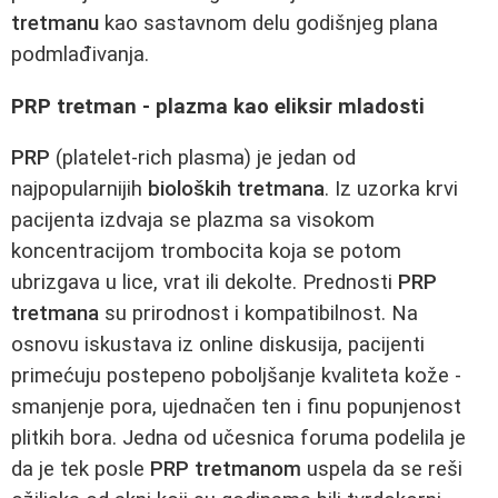
tretmanu
kao sastavnom delu godišnjeg plana
podmlađivanja.
PRP tretman - plazma kao eliksir mladosti
PRP
(platelet‑rich plasma) je jedan od
najpopularnijih
bioloških tretmana
. Iz uzorka krvi
pacijenta izdvaja se plazma sa visokom
koncentracijom trombocita koja se potom
ubrizgava u lice, vrat ili dekolte. Prednosti
PRP
tretmana
su prirodnost i kompatibilnost. Na
osnovu iskustava iz online diskusija, pacijenti
primećuju postepeno poboljšanje kvaliteta kože -
smanjenje pora, ujednačen ten i finu popunjenost
plitkih bora. Jedna od učesnica foruma podelila je
da je tek posle
PRP tretmanom
uspela da se reši