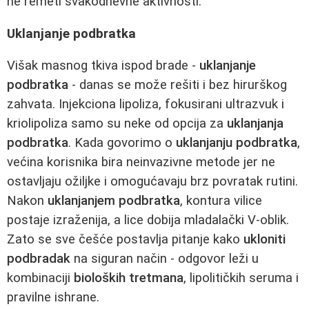
ne remeti svakodnevne aktivnosti.
Uklanjanje podbratka
Višak masnog tkiva ispod brade -
uklanjanje
podbratka
- danas se može rešiti i bez hirurškog
zahvata. Injekciona lipoliza, fokusirani ultrazvuk i
kriolipoliza samo su neke od opcija za
uklanjanja
podbratka
. Kada govorimo o
uklanjanju podbratka
,
većina korisnika bira neinvazivne metode jer ne
ostavljaju ožiljke i omogućavaju brz povratak rutini.
Nakon
uklanjanjem podbratka
, kontura vilice
postaje izraženija, a lice dobija mladalački V‑oblik.
Zato se sve češće postavlja pitanje kako
ukloniti
podbradak
na siguran način - odgovor leži u
kombinaciji
bioloških tretmana
, lipolitičkih seruma i
pravilne ishrane.