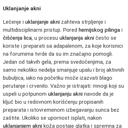
Uklanjanje akni
Lečenje i
uklanjanje akni
zahteva strpljenje i
multidisciplinarni pristup. Pored
hemijskog pilinga
i
čišćenja lica
, u procesu
uklanjanja akni
često se
koriste i preparati sa adapalenom, za koje korisnici
na forumima tvrde da su im značajno pomogli.
Jedan od takvih gela, prema svedočenjima, za
samo nekoliko nedelja smanjuje upalu i broj aktivnih
bubuljica, iako na početku može izazvati blago
perutanje i crvenilo. Važno je istrajati: mnogi koji su
uspeli u potpunom
uklanjanju akni
navode da je
ključ bio u redovnom korišćenju propisanih
preparata i istovremenom izbegavanju sunca bez
zaštite. Ukoliko se upornost isplati, nakon
uklanjanjem akni
koža postaje glatka i spremna za