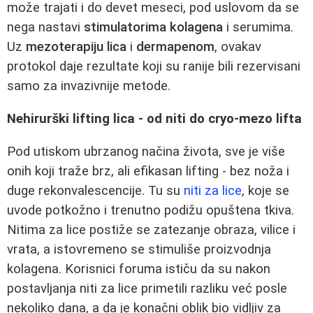
može trajati i do devet meseci, pod uslovom da se
nega nastavi
stimulatorima kolagena
i serumima.
Uz
mezoterapiju lica
i
dermapenom
, ovakav
protokol daje rezultate koji su ranije bili rezervisani
samo za invazivnije metode.
Nehirurški lifting lica - od niti do cryo‑mezo lifta
Pod utiskom ubrzanog načina života, sve je više
onih koji traže brz, ali efikasan lifting - bez noža i
duge rekonvalescencije. Tu su
niti za lice
, koje se
uvode potkožno i trenutno podižu opuštena tkiva.
Nitima za lice postiže se zatezanje obraza, vilice i
vrata, a istovremeno se stimuliše proizvodnja
kolagena. Korisnici foruma ističu da su nakon
postavljanja niti za lice primetili razliku već posle
nekoliko dana, a da je konačni oblik bio vidljiv za