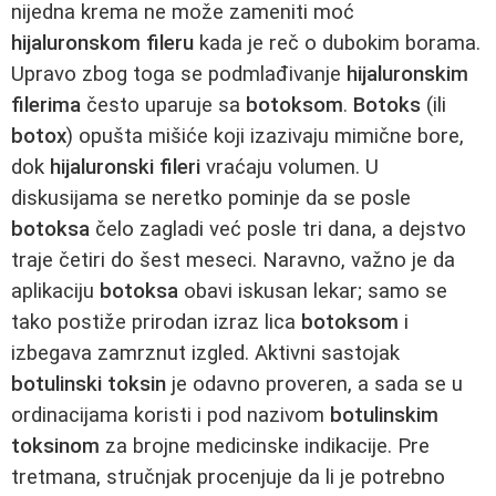
nijedna krema ne može zameniti moć
hijaluronskom fileru
kada je reč o dubokim borama.
Upravo zbog toga se podmlađivanje
hijaluronskim
filerima
često uparuje sa
botoksom
.
Botoks
(ili
botox
) opušta mišiće koji izazivaju mimične bore,
dok
hijaluronski fileri
vraćaju volumen. U
diskusijama se neretko pominje da se posle
botoksa
čelo zagladi već posle tri dana, a dejstvo
traje četiri do šest meseci. Naravno, važno je da
aplikaciju
botoksa
obavi iskusan lekar; samo se
tako postiže prirodan izraz lica
botoksom
i
izbegava zamrznut izgled. Aktivni sastojak
botulinski toksin
je odavno proveren, a sada se u
ordinacijama koristi i pod nazivom
botulinskim
toksinom
za brojne medicinske indikacije. Pre
tretmana, stručnjak procenjuje da li je potrebno