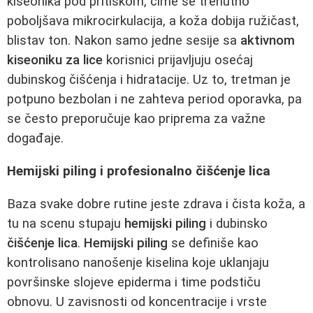
kiseonika pod pritiskom, čime se trenutno
poboljšava mikrocirkulacija, a koža dobija ružičast,
blistav ton. Nakon samo jedne sesije sa
aktivnom
kiseoniku za lice
korisnici prijavljuju osećaj
dubinskog čišćenja i hidratacije. Uz to, tretman je
potpuno bezbolan i ne zahteva period oporavka, pa
se često preporučuje kao priprema za važne
događaje.
Hemijski piling i profesionalno čišćenje lica
Baza svake dobre rutine jeste zdrava i čista koža, a
tu na scenu stupaju
hemijski piling
i dubinsko
čišćenje lica
.
Hemijski piling
se definiše kao
kontrolisano nanošenje kiselina koje uklanjaju
površinske slojeve epiderma i time podstiču
obnovu. U zavisnosti od koncentracije i vrste