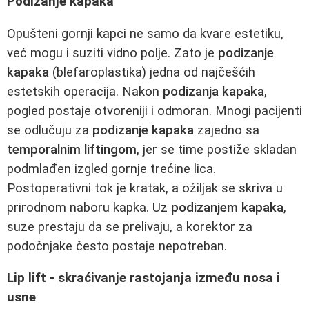
Podizanje kapaka
Opušteni gornji kapci ne samo da kvare estetiku,
već mogu i suziti vidno polje. Zato je
podizanje
kapaka
(blefaroplastika) jedna od najčešćih
estetskih operacija. Nakon
podizanja kapaka
,
pogled postaje otvoreniji i odmoran. Mnogi pacijenti
se odlučuju za
podizanje kapaka
zajedno sa
temporalnim liftingom
, jer se time postiže skladan
podmlađen izgled gornje trećine lica.
Postoperativni tok je kratak, a ožiljak se skriva u
prirodnom naboru kapka. Uz
podizanjem kapaka
,
suze prestaju da se prelivaju, a korektor za
podočnjake često postaje nepotreban.
Lip lift - skraćivanje rastojanja između nosa i
usne