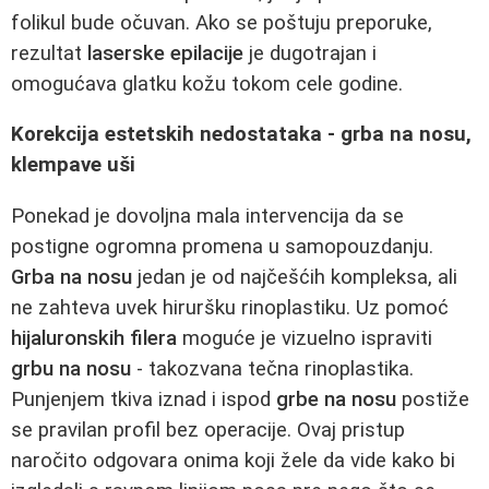
folikul bude očuvan. Ako se poštuju preporuke,
rezultat
laserske epilacije
je dugotrajan i
omogućava glatku kožu tokom cele godine.
Korekcija estetskih nedostataka - grba na nosu,
klempave uši
Ponekad je dovoljna mala intervencija da se
postigne ogromna promena u samopouzdanju.
Grba na nosu
jedan je od najčešćih kompleksa, ali
ne zahteva uvek hiruršku rinoplastiku. Uz pomoć
hijaluronskih filera
moguće je vizuelno ispraviti
grbu na nosu
- takozvana tečna rinoplastika.
Punjenjem tkiva iznad i ispod
grbe na nosu
postiže
se pravilan profil bez operacije. Ovaj pristup
naročito odgovara onima koji žele da vide kako bi