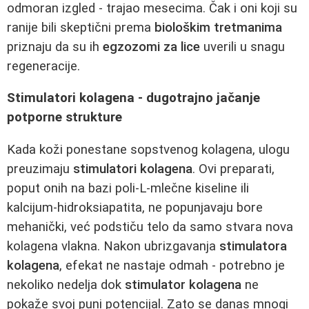
odmoran izgled - trajao mesecima. Čak i oni koji su
ranije bili skeptični prema
biološkim tretmanima
priznaju da su ih
egzozomi za lice
uverili u snagu
regeneracije.
Stimulatori kolagena - dugotrajno jačanje
potporne strukture
Kada koži ponestane sopstvenog kolagena, ulogu
preuzimaju
stimulatori kolagena
. Ovi preparati,
poput onih na bazi poli‑L‑mlečne kiseline ili
kalcijum‑hidroksiapatita, ne popunjavaju bore
mehanički, već podstiču telo da samo stvara nova
kolagena vlakna. Nakon ubrizgavanja
stimulatora
kolagena
, efekat ne nastaje odmah - potrebno je
nekoliko nedelja dok
stimulator kolagena
ne
pokaže svoj puni potencijal. Zato se danas mnogi