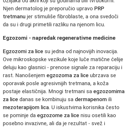
ožiljaka od akni koji su godinama bili tvrdokorni.
Njen dermatolog je preporučio upravo
PRP
tretmanu
jer stimuliše fibroblaste, a ona svedoči
da su i drugi primetili razliku na njenom licu.
Egzozomi - napredak regenerativne medicine
Egzozomi za lice
su jedna od najnovijih inovacija.
Ove mikroskopske vezikule koje luče matične ćelije
deluju kao glasnici - prenose signale za reparaciju i
rast. Nanošenjem
egzozoma za lice
ubrzava se
oporavak posle agresivnijih tretmana, a koža
postaje elastičnija. Mnogi tretmani sa
egzozomima
za lice
danas se kombinuju sa
dermapenom
ili
mezoterapijom lica
. U iskustvima korisnika često
se pominje da
egzozome za lice
nisu osetili kao
posebno invazivne, ali da je rezultat - svež i