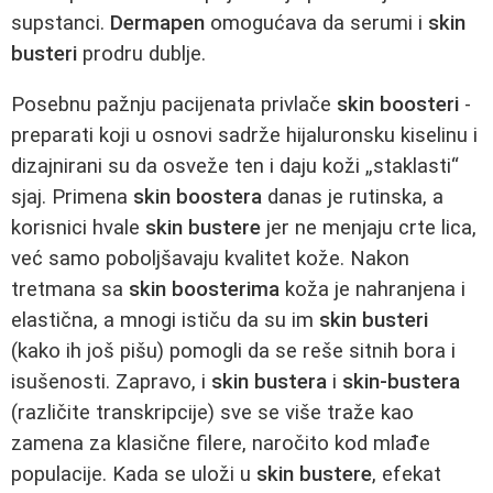
supstanci.
Dermapen
omogućava da serumi i
skin
busteri
prodru dublje.
Posebnu pažnju pacijenata privlače
skin boosteri
-
preparati koji u osnovi sadrže hijaluronsku kiselinu i
dizajnirani su da osveže ten i daju koži „staklasti“
sjaj. Primena
skin boostera
danas je rutinska, a
korisnici hvale
skin bustere
jer ne menjaju crte lica,
već samo poboljšavaju kvalitet kože. Nakon
tretmana sa
skin boosterima
koža je nahranjena i
elastična, a mnogi ističu da su im
skin busteri
(kako ih još pišu) pomogli da se reše sitnih bora i
isušenosti. Zapravo, i
skin bustera
i
skin‑bustera
(različite transkripcije) sve se više traže kao
zamena za klasične filere, naročito kod mlađe
populacije. Kada se uloži u
skin bustere
, efekat