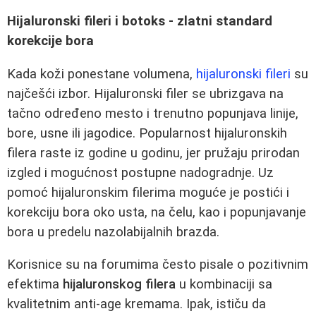
Hijaluronski fileri i botoks - zlatni standard
korekcije bora
Kada koži ponestane volumena,
hijaluronski fileri
su
najčešći izbor. Hijaluronski filer se ubrizgava na
tačno određeno mesto i trenutno popunjava linije,
bore, usne ili jagodice. Popularnost hijaluronskih
filera raste iz godine u godinu, jer pružaju prirodan
izgled i mogućnost postupne nadogradnje. Uz
pomoć hijaluronskim filerima moguće je postići i
korekciju bora oko usta, na čelu, kao i popunjavanje
bora u predelu nazolabijalnih brazda.
Korisnice su na forumima često pisale o pozitivnim
efektima
hijaluronskog filera
u kombinaciji sa
kvalitetnim anti‑age kremama. Ipak, ističu da