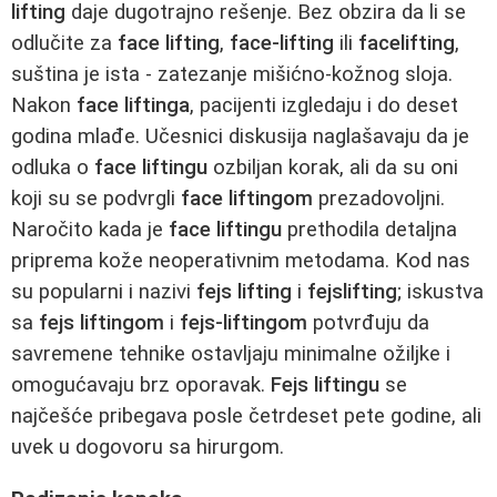
lifting
daje dugotrajno rešenje. Bez obzira da li se
odlučite za
face lifting
,
face‑lifting
ili
facelifting
,
suština je ista - zatezanje mišićno‑kožnog sloja.
Nakon
face liftinga
, pacijenti izgledaju i do deset
godina mlađe. Učesnici diskusija naglašavaju da je
odluka o
face liftingu
ozbiljan korak, ali da su oni
koji su se podvrgli
face liftingom
prezadovoljni.
Naročito kada je
face liftingu
prethodila detaljna
priprema kože neoperativnim metodama. Kod nas
su popularni i nazivi
fejs lifting
i
fejslifting
; iskustva
sa
fejs liftingom
i
fejs‑liftingom
potvrđuju da
savremene tehnike ostavljaju minimalne ožiljke i
omogućavaju brz oporavak.
Fejs liftingu
se
najčešće pribegava posle četrdeset pete godine, ali
uvek u dogovoru sa hirurgom.