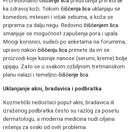
Profesionalno
čišćenje lica
predstavlja prvi korak
ka zdravoj koži. Tokom
čišćenja lica
uklanjaju se
komedoni, miteseri i višak sebuma, a koža se
priprema za dalju negu. Redovno
čišćenjem lica
smanjuje se mogućnost zapušenja pora i upala.
Mnogi korisnici, sudeći po anketama na forumima,
upravo nakon
čišćenju lica
primete da im se
proizvodi koje kasnije nanose (serumi, kreme) bolje
upijaju. Zato se u svakom ozbiljnom tretmanskom
planu nalazi i temeljno
čišćenje lica
.
Uklanjanje akni, bradavica i podbratka
Kozmetički nedostaci poput akni, bradavica ili
izraženog podbratka često su razlog za posetu
dermatologu, a moderna medicina nudi ciljana
rešenja za svaki od ovih problema.