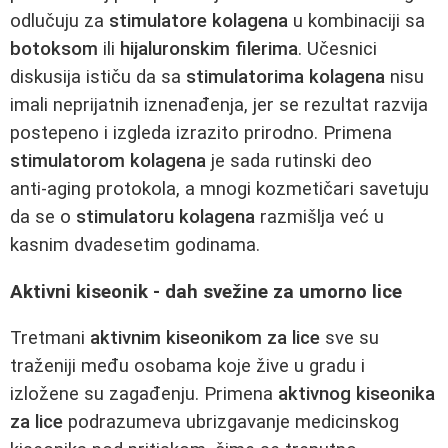
odlučuju za
stimulatore kolagena
u kombinaciji sa
botoksom
ili
hijaluronskim filerima
. Učesnici
diskusija ističu da sa
stimulatorima kolagena
nisu
imali neprijatnih iznenađenja, jer se rezultat razvija
postepeno i izgleda izrazito prirodno. Primena
stimulatorom kolagena
je sada rutinski deo
anti‑aging protokola, a mnogi kozmetičari savetuju
da se o
stimulatoru kolagena
razmišlja već u
kasnim dvadesetim godinama.
Aktivni kiseonik - dah svežine za umorno lice
Tretmani
aktivnim kiseonikom za lice
sve su
traženiji među osobama koje žive u gradu i
izložene su zagađenju. Primena
aktivnog kiseonika
za lice
podrazumeva ubrizgavanje medicinskog