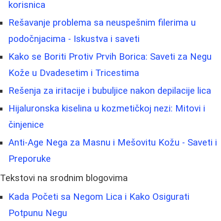
korisnica
Rešavanje problema sa neuspešnim filerima u
podočnjacima - Iskustva i saveti
Kako se Boriti Protiv Prvih Borica: Saveti za Negu
Kože u Dvadesetim i Tricestima
Rešenja za iritacije i bubuljice nakon depilacije lica
Hijaluronska kiselina u kozmetičkoj nezi: Mitovi i
činjenice
Anti-Age Nega za Masnu i Mešovitu Kožu - Saveti i
Preporuke
Tekstovi na srodnim blogovima
Kada Početi sa Negom Lica i Kako Osigurati
Potpunu Negu