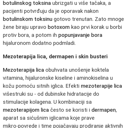
botulinskog toksina
ubrizgati u više tačaka, a
pacijenti potvrđuju da je oporavak nakon
botulinskom toksinu
gotovo trenutan. Zato mnoge
žene biraju upravo
botoxom
kao prvi korak u borbi
protiv bora, a potom ih
popunjavanje bora
hijaluronom dodatno podmladi.
Mezoterapija lica, dermapen i skin busteri
Mezoterapija lica
obuhvata unošenje koktela
vitamina, hijaluronske kiseline i aminokiselina u
kožu pomoću sitnih iglica. Efekti
mezoterapije lica
višestruki su - od dubinske hidratacije do
stimulacije kolagena. U kombinaciji sa
mezoterapijom lica
često se koristi i
dermapen
,
aparat sa sićušnim iglicama koje prave
mikro‑povrede i time pojačavaju prodiranje aktivnih