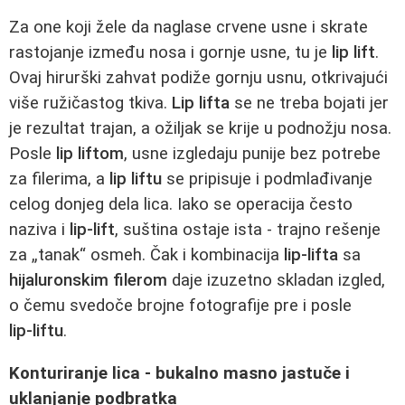
Za one koji žele da naglase crvene usne i skrate
rastojanje između nosa i gornje usne, tu je
lip lift
.
Ovaj hirurški zahvat podiže gornju usnu, otkrivajući
više ružičastog tkiva.
Lip lifta
se ne treba bojati jer
je rezultat trajan, a ožiljak se krije u podnožju nosa.
Posle
lip liftom
, usne izgledaju punije bez potrebe
za filerima, a
lip liftu
se pripisuje i podmlađivanje
celog donjeg dela lica. Iako se operacija često
naziva i
lip‑lift
, suština ostaje ista - trajno rešenje
za „tanak“ osmeh. Čak i kombinacija
lip‑lifta
sa
hijaluronskim filerom
daje izuzetno skladan izgled,
o čemu svedoče brojne fotografije pre i posle
lip‑liftu
.
Konturiranje lica - bukalno masno jastuče i
uklanjanje podbratka