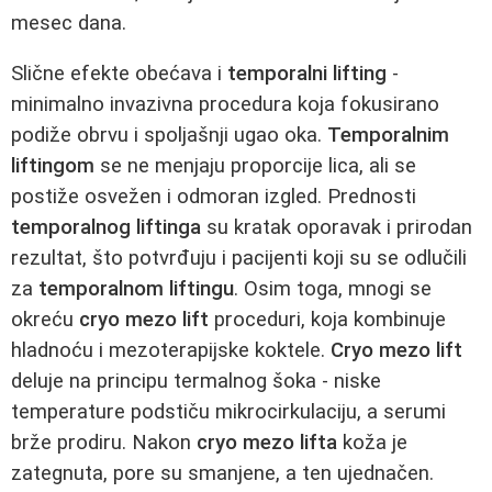
mesec dana.
Slične efekte obećava i
temporalni lifting
-
minimalno invazivna procedura koja fokusirano
podiže obrvu i spoljašnji ugao oka.
Temporalnim
liftingom
se ne menjaju proporcije lica, ali se
postiže osvežen i odmoran izgled. Prednosti
temporalnog liftinga
su kratak oporavak i prirodan
rezultat, što potvrđuju i pacijenti koji su se odlučili
za
temporalnom liftingu
. Osim toga, mnogi se
okreću
cryo mezo lift
proceduri, koja kombinuje
hladnoću i mezoterapijske koktele.
Cryo mezo lift
deluje na principu termalnog šoka - niske
temperature podstiču mikrocirkulaciju, a serumi
brže prodiru. Nakon
cryo mezo lifta
koža je
zategnuta, pore su smanjene, a ten ujednačen.