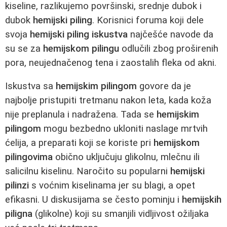
kiseline, razlikujemo površinski, srednje dubok i
dubok
hemijski piling
. Korisnici foruma koji dele
svoja
hemijski piling iskustva
najčešće navode da
su se za
hemijskom pilingu
odlučili zbog proširenih
pora, neujednačenog tena i zaostalih fleka od akni.
Iskustva sa
hemijskim pilingom
govore da je
najbolje pristupiti tretmanu nakon leta, kada koža
nije preplanula i nadražena. Tada se
hemijskim
pilingom
mogu bezbedno ukloniti naslage mrtvih
ćelija, a preparati koji se koriste pri
hemijskom
pilingovima
obično uključuju glikolnu, mlečnu ili
salicilnu kiselinu. Naročito su popularni
hemijski
pilinzi
s voćnim kiselinama jer su blagi, a opet
efikasni. U diskusijama se često pominju i
hemijskih
piligna
(glikolne) koji su smanjili vidljivost ožiljaka