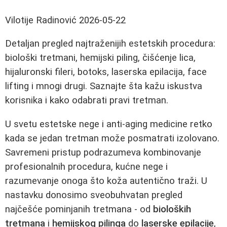
Vilotije Radinović
2026-05-22
Detaljan pregled najtraženijih estetskih procedura:
biološki tretmani, hemijski piling, čišćenje lica,
hijaluronski fileri, botoks, laserska epilacija, face
lifting i mnogi drugi. Saznajte šta kažu iskustva
korisnika i kako odabrati pravi tretman.
U svetu estetske nege i anti‑aging medicine retko
kada se jedan tretman može posmatrati izolovano.
Savremeni pristup podrazumeva kombinovanje
profesionalnih procedura, kućne nege i
razumevanje onoga što koža autentično traži. U
nastavku donosimo sveobuhvatan pregled
najčešće pominjanih tretmana - od
bioloških
tretmana
i
hemijskog pilinga
do
laserske epilacije
,