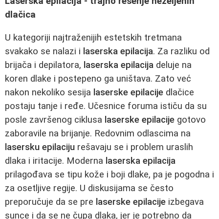
Laserska epilacija - trajno rešenje neželjenih
dlačica
U kategoriji najtraženijih estetskih tretmana
svakako se nalazi i
laserska epilacija
. Za razliku od
brijača i depilatora,
laserska epilacija
deluje na
koren dlake i postepeno ga uništava. Zato već
nakon nekoliko sesija
laserske epilacije
dlačice
postaju tanje i ređe. Učesnice foruma ističu da su
posle završenog ciklusa
laserske epilacije
gotovo
zaboravile na brijanje. Redovnim odlascima na
lasersku epilaciju
rešavaju se i problem uraslih
dlaka i iritacije. Moderna
laserska epilacija
prilagođava se tipu kože i boji dlake, pa je pogodna i
za osetljive regije. U diskusijama se često
preporučuje da se pre
laserske epilacije
izbegava
sunce i da se ne čupa dlaka, jer je potrebno da