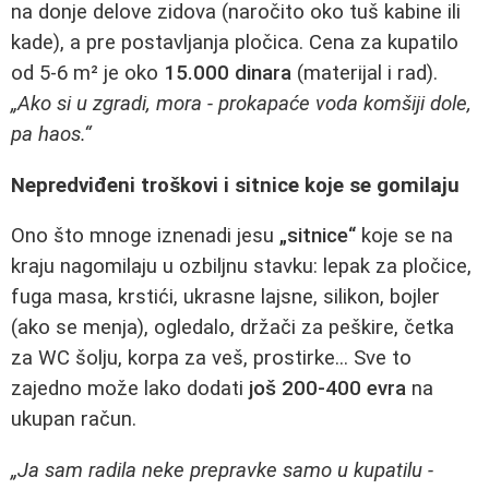
na donje delove zidova (naročito oko tuš kabine ili
kade), a pre postavljanja pločica. Cena za kupatilo
od 5-6 m² je oko
15.000 dinara
(materijal i rad).
„Ako si u zgradi, mora - prokapaće voda komšiji dole,
pa haos.“
Nepredviđeni troškovi i sitnice koje se gomilaju
Ono što mnoge iznenadi jesu
„sitnice“
koje se na
kraju nagomilaju u ozbiljnu stavku: lepak za pločice,
fuga masa, krstići, ukrasne lajsne, silikon, bojler
(ako se menja), ogledalo, držači za peškire, četka
za WC šolju, korpa za veš, prostirke... Sve to
zajedno može lako dodati
još 200-400 evra
na
ukupan račun.
„Ja sam radila neke prepravke samo u kupatilu -