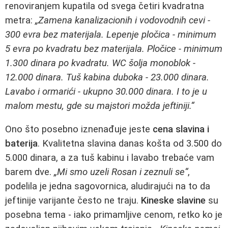
renoviranjem kupatila od svega četiri kvadratna
metra:
„Zamena kanalizacionih i vodovodnih cevi -
300 evra bez materijala. Lepenje pločica - minimum
5 evra po kvadratu bez materijala. Pločice - minimum
1.300 dinara po kvadratu. WC šolja monoblok -
12.000 dinara. Tuš kabina duboka - 23.000 dinara.
Lavabo i ormarići - ukupno 30.000 dinara. I to je u
malom mestu, gde su majstori možda jeftiniji.“
Ono što posebno iznenađuje jeste
cena slavina i
baterija
. Kvalitetna slavina danas košta od 3.500 do
5.000 dinara, a za tuš kabinu i lavabo trebaće vam
barem dve.
„Mi smo uzeli Rosan i zeznuli se“
,
podelila je jedna sagovornica, aludirajući na to da
jeftinije varijante često ne traju.
Kineske slavine
su
posebna tema - iako primamljive cenom, retko ko je