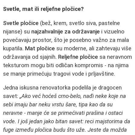
Svetle, mat ili reljefne pločice?
Svetle pločice
(bež, krem, svetlo siva, pastelne
nijanse) su
najzahvalnije za održavanje
i vizuelno
povećavaju prostor, što je posebno važno za mala
kupatila.
Mat pločice
su moderne, ali zahtevaju više
održavanja od sjajnih.
Reljefne pločice
sa neravnom
teksturom mogu biti odličan kompromis - na njima
se manje primećuju tragovi vode i prljavštine.
Jedna iskusna renovatorka podelila je dragocen
savet:
„Ako već hoćeš crno-belo, nađi neke koje na
sebi imaju bar neku vrstu šare, tipa kao da su
neravne - manje će se primećivati prašina i ostaci
vode. I još jedan jako bitan savet: reci majstorima da
fuge između pločica budu što uže. Jeste da možda