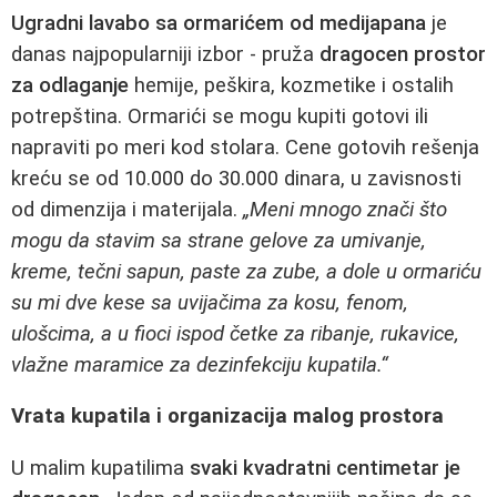
Ugradni lavabo sa ormarićem od medijapana
je
danas najpopularniji izbor - pruža
dragocen prostor
za odlaganje
hemije, peškira, kozmetike i ostalih
potrepština. Ormarići se mogu kupiti gotovi ili
napraviti po meri kod stolara. Cene gotovih rešenja
kreću se od 10.000 do 30.000 dinara, u zavisnosti
od dimenzija i materijala.
„Meni mnogo znači što
mogu da stavim sa strane gelove za umivanje,
kreme, tečni sapun, paste za zube, a dole u ormariću
su mi dve kese sa uvijačima za kosu, fenom,
ulošcima, a u fioci ispod četke za ribanje, rukavice,
vlažne maramice za dezinfekciju kupatila.“
Vrata kupatila i organizacija malog prostora
U malim kupatilima
svaki kvadratni centimetar je