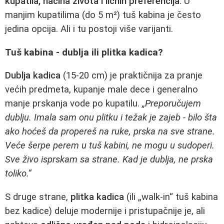
kupatila, načina života i ličnih preferencija
. U
manjim kupatilima (do 5 m²) tuš kabina je često
jedina opcija. Ali i tu postoji više varijanti.
Tuš kabina - dublja ili plitka kadica?
Dublja kadica
(15-20 cm) je praktičnija za pranje
većih predmeta, kupanje male dece i generalno
manje prskanja vode po kupatilu.
„Preporučujem
dublju. Imala sam onu plitku i težak je zajeb - bilo šta
ako hoćeš da propereš na ruke, prska na sve strane.
Veće šerpe perem u tuš kabini, ne mogu u sudoperi.
Sve živo isprskam sa strane. Kad je dublja, ne prska
toliko.“
S druge strane,
plitka kadica
(ili „walk-in“ tuš kabina
bez kadice) deluje modernije i pristupačnije je, ali