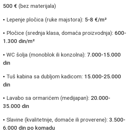
500 €
(bez materijala)
▪ Lepenje pločica (ruke majstora):
5-8 €/m²
▪ Pločice (srednja klasa, domaća proizvodnja):
600-
1.300 din/m²
▪ WC šolja (monoblok ili konzolna):
7.000-15.000
din
▪ Tuš kabina sa dubljom kadicom:
15.000-25.000
din
▪ Lavabo sa ormarićem (medijapan):
20.000-
35.000 din
▪ Slavine (kvalitetnije, domaće ili proverene):
3.500-
6.000 din po komadu