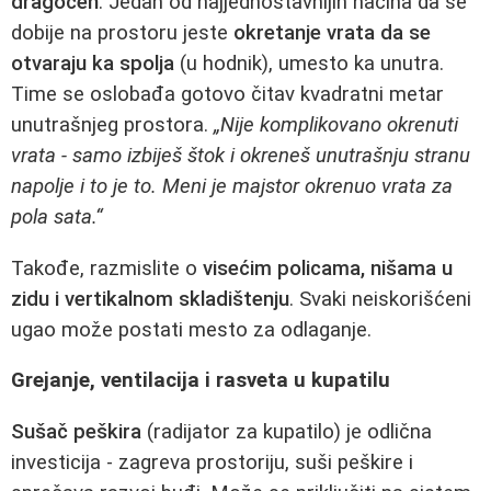
dragocen
. Jedan od najjednostavnijih načina da se
dobije na prostoru jeste
okretanje vrata da se
otvaraju ka spolja
(u hodnik), umesto ka unutra.
Time se oslobađa gotovo čitav kvadratni metar
unutrašnjeg prostora.
„Nije komplikovano okrenuti
vrata - samo izbiješ štok i okreneš unutrašnju stranu
napolje i to je to. Meni je majstor okrenuo vrata za
pola sata.“
Takođe, razmislite o
visećim policama, nišama u
zidu i vertikalnom skladištenju
. Svaki neiskorišćeni
ugao može postati mesto za odlaganje.
Grejanje, ventilacija i rasveta u kupatilu
Sušač peškira
(radijator za kupatilo) je odlična
investicija - zagreva prostoriju, suši peškire i