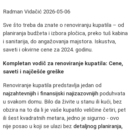
Radman Vidačić
2026-05-06
Sve što treba da znate o renoviranju kupatila – od
planiranja budžeta i izbora pločica, preko tuš kabina
i sanitarija, do angažovanja majstora. Iskustva,
saveti i okvirne cene za 2024. godinu.
Kompletan vodič za renoviranje kupatila: Cene,
saveti i najčešće greške
Renoviranje kupatila predstavlja jedan od
najzahtevnijih i finansijski najizazovnijih
poduhvata
u svakom domu. Bilo da živite u stanu ili kući, bez
obzira na to da li je vaše kupatilo veličine četiri, pet
ili šest kvadratnih metara, jedno je sigurno - ovo
nije posao u koji se ulazi bez
detaljnog planiranja,