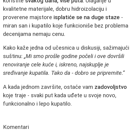
koristite
svakog dana, više puta
. Ulaganje u
kvalitetne materijale, dobru hidroizolaciju i
proverene majstore
isplatiće se na duge staze
-
miran san i kupatilo koje funkcioniše bez problema
decenijama nemaju cenu.
Kako kaže jedna od učesnica u diskusiji, sažimajući
suštinu:
„Mi smo prošle godine počeli i ove dovršili
renoviranje cele kuće i, iskreno, najskuplje je
sređivanje kupatila. Tako da - dobro se pripremite.“
A kada jednom završite, ostaće vam
zadovoljstvo
koje traje - svaki put kada uđete u svoje novo,
funkcionalno i lepo kupatilo.
Komentari