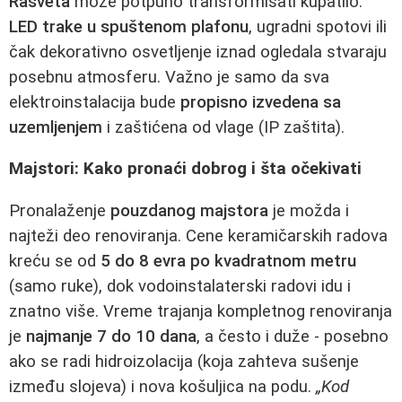
Rasveta
može potpuno transformisati kupatilo.
LED trake u spuštenom plafonu
, ugradni spotovi ili
čak dekorativno osvetljenje iznad ogledala stvaraju
posebnu atmosferu. Važno je samo da sva
elektroinstalacija bude
propisno izvedena sa
uzemljenjem
i zaštićena od vlage (IP zaštita).
Majstori: Kako pronaći dobrog i šta očekivati
Pronalaženje
pouzdanog majstora
je možda i
najteži deo renoviranja. Cene keramičarskih radova
kreću se od
5 do 8 evra po kvadratnom metru
(samo ruke), dok vodoinstalaterski radovi idu i
znatno više. Vreme trajanja kompletnog renoviranja
je
najmanje 7 do 10 dana
, a često i duže - posebno
ako se radi hidroizolacija (koja zahteva sušenje
između slojeva) i nova košuljica na podu.
„Kod