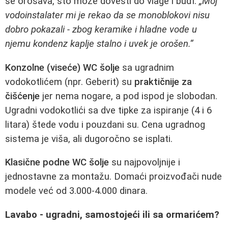
se orošava, što može dovesti do vlage i buđi.
„Moj
vodoinstalater mi je rekao da se monoblokovi nisu
dobro pokazali - zbog keramike i hladne vode u
njemu kondenz kaplje stalno i uvek je orošen.“
Konzolne (viseće) WC šolje
sa ugradnim
vodokotlićem (npr. Geberit) su
praktičnije za
čišćenje
jer nema nogare, a pod ispod je slobodan.
Ugradni vodokotlići sa dve tipke za ispiranje (4 i 6
litara) štede vodu i pouzdani su. Cena ugradnog
sistema je viša, ali dugoročno se isplati.
Klasične podne WC šolje
su najpovoljnije i
jednostavne za montažu. Domaći proizvođači nude
modele već od 3.000-4.000 dinara.
Lavabo - ugradni, samostojeći ili sa ormarićem?