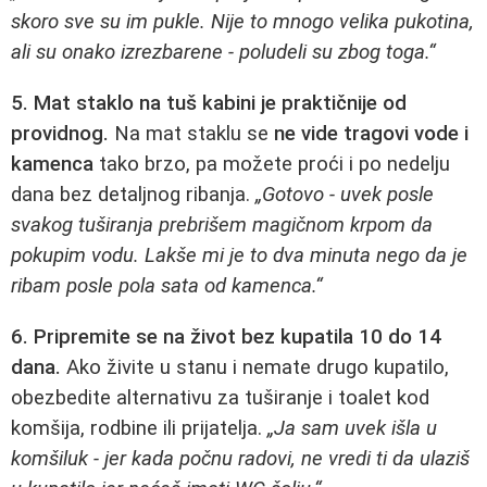
skoro sve su im pukle. Nije to mnogo velika pukotina,
ali su onako izrezbarene - poludeli su zbog toga.“
5. Mat staklo na tuš kabini je praktičnije od
providnog.
Na mat staklu se
ne vide tragovi vode i
kamenca
tako brzo, pa možete proći i po nedelju
dana bez detaljnog ribanja.
„Gotovo - uvek posle
svakog tuširanja prebrišem magičnom krpom da
pokupim vodu. Lakše mi je to dva minuta nego da je
ribam posle pola sata od kamenca.“
6. Pripremite se na život bez kupatila 10 do 14
dana.
Ako živite u stanu i nemate drugo kupatilo,
obezbedite alternativu za tuširanje i toalet kod
komšija, rodbine ili prijatelja.
„Ja sam uvek išla u
komšiluk - jer kada počnu radovi, ne vredi ti da ulaziš