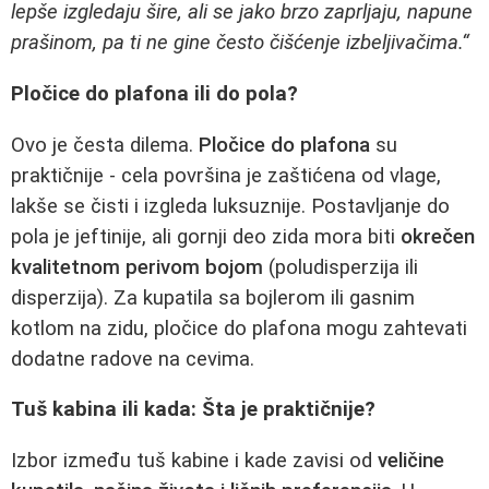
lepše izgledaju šire, ali se jako brzo zaprljaju, napune
prašinom, pa ti ne gine često čišćenje izbeljivačima.“
Pločice do plafona ili do pola?
Ovo je česta dilema.
Pločice do plafona
su
praktičnije - cela površina je zaštićena od vlage,
lakše se čisti i izgleda luksuznije. Postavljanje do
pola je jeftinije, ali gornji deo zida mora biti
okrečen
kvalitetnom perivom bojom
(poludisperzija ili
disperzija). Za kupatila sa bojlerom ili gasnim
kotlom na zidu, pločice do plafona mogu zahtevati
dodatne radove na cevima.
Tuš kabina ili kada: Šta je praktičnije?
Izbor između tuš kabine i kade zavisi od
veličine