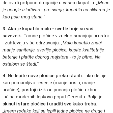
delovati potpuno drugačije u vašem kupatilu.
„Mene
je google izluđivao - pre svega, kupatilo na slikama je
kao pola mog stana.“
3. Ako je kupatilo malo - svetle boje su vaš
saveznik.
Tamne pločice vizuelno smanjuju prostor
i zahtevaju više održavanja.
„Malo kupatilo znači
manje sanitarije, svetlije pločice, kupite kvalitetnije
baterije i platite dobrog majstora - to je bitno. Na
ostalom se štedi.“
4. Ne lepite nove pločice preko starih.
Iako deluje
kao primamljivo rešenje (manje posla, manje
prašine), postoji rizik od pucanja pločica zbog
jačine modernih lepkova poput Ceresita. Bolje je
skinuti stare pločice i uraditi sve kako treba
.
„Imam rođake koji su lepili jedne pločice na druge i