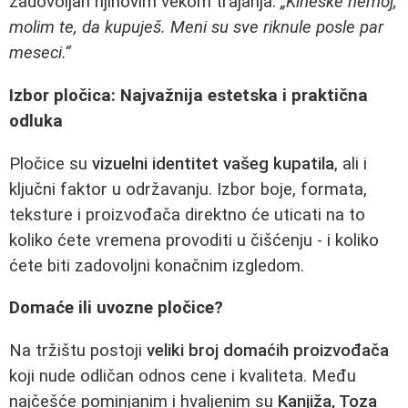
zadovoljan njihovim vekom trajanja.
„Kineske nemoj,
molim te, da kupuješ. Meni su sve riknule posle par
meseci.“
Izbor pločica: Najvažnija estetska i praktična
odluka
Pločice su
vizuelni identitet vašeg kupatila
, ali i
ključni faktor u održavanju. Izbor boje, formata,
teksture i proizvođača direktno će uticati na to
koliko ćete vremena provoditi u čišćenju - i koliko
ćete biti zadovoljni konačnim izgledom.
Domaće ili uvozne pločice?
Na tržištu postoji
veliki broj domaćih proizvođača
koji nude odličan odnos cene i kvaliteta. Među
najčešće pominjanim i hvaljenim su
Kanjiža, Toza