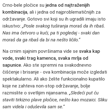
Crno-bele pločice su
jedna od najtraženijih
kombinacija
, ali i jedna od najproblematičnijih za
održavanje. Gotovo svi koji su ih ugradili imaju isto
iskustvo:
„Posle svakog tuširanja moraš da ih ribaš.
Nas ima četvoro u kući, pa ti pogledaj - svaki dan
moraš da ga ribaš da bi na nešto ličilo.“
Na crnim sjajnim površinama vide se
svaka kap
vode, svaki trag kamenca, svaka mrlja od
sapunice
. Ako ste spremni na svakodnevno
čišćenje i brisanje - ova kombinacija može izgledati
spektakularno. Ali ako želite funkcionalno kupatilo
koje ne zahteva non-stop održavanje, bolje
razmislite o svetlijim nijansama.
„Sledeći put ću
staviti tirkizno plave pločice, nešto kao mozaici. Sliku
sam videla i oduševila sam se.“