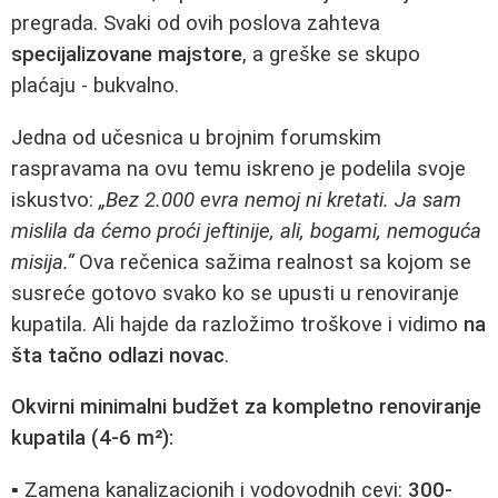
pregrada. Svaki od ovih poslova zahteva
specijalizovane majstore
, a greške se skupo
plaćaju - bukvalno.
Jedna od učesnica u brojnim forumskim
raspravama na ovu temu iskreno je podelila svoje
iskustvo:
„Bez 2.000 evra nemoj ni kretati. Ja sam
mislila da ćemo proći jeftinije, ali, bogami, nemoguća
misija.“
Ova rečenica sažima realnost sa kojom se
susreće gotovo svako ko se upusti u renoviranje
kupatila. Ali hajde da razložimo troškove i vidimo
na
šta tačno odlazi novac
.
Okvirni minimalni budžet za kompletno renoviranje
kupatila (4-6 m²):
▪ Zamena kanalizacionih i vodovodnih cevi:
300-