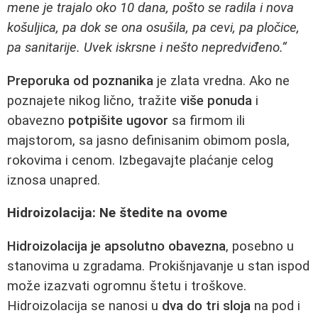
mene je trajalo oko 10 dana, pošto se radila i nova
košuljica, pa dok se ona osušila, pa cevi, pa pločice,
pa sanitarije. Uvek iskrsne i nešto nepredviđeno.“
Preporuka od poznanika
je zlata vredna. Ako ne
poznajete nikog lično, tražite
više ponuda
i
obavezno
potpišite ugovor
sa firmom ili
majstorom, sa jasno definisanim obimom posla,
rokovima i cenom. Izbegavajte plaćanje celog
iznosa unapred.
Hidroizolacija: Ne štedite na ovome
Hidroizolacija je apsolutno obavezna
, posebno u
stanovima u zgradama. Prokišnjavanje u stan ispod
može izazvati ogromnu štetu i troškove.
Hidroizolacija se nanosi u
dva do tri sloja
na pod i