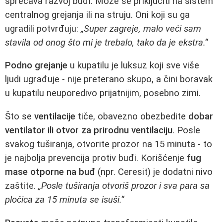
sprečava razvoj buđi. Može se priključiti na sistem
centralnog grejanja ili na struju. Oni koji su ga
ugradili potvrđuju:
„Super zagreje, malo veći sam
stavila od onog što mi je trebalo, tako da je ekstra.“
Podno grejanje
u kupatilu je luksuz koji sve više
ljudi ugrađuje - nije preterano skupo, a čini boravak
u kupatilu neuporedivo prijatnijim, posebno zimi.
Što se
ventilacije
tiče, obavezno obezbedite
dobar
ventilator ili otvor za prirodnu ventilaciju
. Posle
svakog tuširanja, otvorite prozor na 15 minuta - to
je najbolja prevencija protiv buđi. Korišćenje
fug
mase otporne na buđ
(npr. Ceresit) je dodatni nivo
zaštite.
„Posle tuširanja otvoriš prozor i sva para sa
pločica za 15 minuta se isuši.“