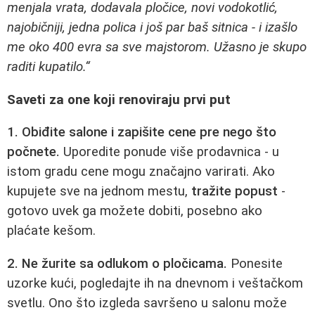
menjala vrata, dodavala pločice, novi vodokotlić,
najobičniji, jedna polica i još par baš sitnica - i izašlo
me oko 400 evra sa sve majstorom. Užasno je skupo
raditi kupatilo.“
Saveti za one koji renoviraju prvi put
1. Obiđite salone i zapišite cene pre nego što
počnete.
Uporedite ponude više prodavnica - u
istom gradu cene mogu značajno varirati. Ako
kupujete sve na jednom mestu,
tražite popust
-
gotovo uvek ga možete dobiti, posebno ako
plaćate kešom.
2. Ne žurite sa odlukom o pločicama.
Ponesite
uzorke kući, pogledajte ih na dnevnom i veštačkom
svetlu. Ono što izgleda savršeno u salonu može