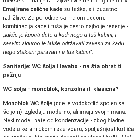
mekše su, manje izdržljive i vremenom gube oblik.
Emajlirane čelične kade
su teške, ali izuzetno
izdržljive. Za porodice sa malom decom,
kombinacija kade i tuša je često najbolje rešenje -
„lakše je kupati dete u kadi nego u tuš kabini, i
sasvim sigurno je lakše održavati zavesu za kadu
nego stakleni paravan na tuš kabini“
.
Sanitarije: WC šolja i lavabo - na šta obratiti
pažnju
WC šolja - monoblok, konzolna ili klasična?
Monoblok WC šolje
(gde je vodokotlić spojen sa
šoljom) izgledaju moderno, ali imaju svojih mana.
Neki modeli pate od
kondenzacije
- zbog hladne
vode u keramičkom rezervoaru, spoljašnjost kotlića