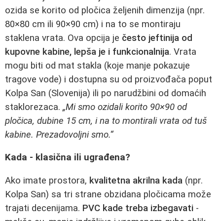
ozida se korito od pločica željenih dimenzija (npr.
80×80 cm ili 90×90 cm) i na to se montiraju
staklena vrata. Ova opcija je
često jeftinija od
kupovne kabine, lepša je i funkcionalnija
. Vrata
mogu biti od mat stakla (koje manje pokazuje
tragove vode) i dostupna su od proizvođača poput
Kolpa San (Slovenija) ili po narudžbini od domaćih
staklorezaca.
„Mi smo ozidali korito 90×90 od
pločica, dubine 15 cm, i na to montirali vrata od tuš
kabine. Prezadovoljni smo.“
Kada - klasična ili ugrađena?
Ako imate prostora,
kvalitetna akrilna kada
(npr.
Kolpa San) sa tri strane obzidana pločicama može
trajati decenijama.
PVC kade treba izbegavati
-