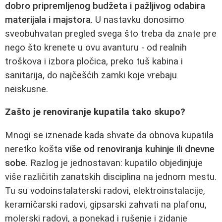
dobro pripremljenog budžeta i pažljivog odabira
materijala i majstora
. U nastavku donosimo
sveobuhvatan pregled svega što treba da znate pre
nego što krenete u ovu avanturu - od realnih
troškova i izbora pločica, preko tuš kabina i
sanitarija, do najčešćih zamki koje vrebaju
neiskusne.
Zašto je renoviranje kupatila tako skupo?
Mnogi se iznenade kada shvate da obnova kupatila
neretko košta
više od renoviranja kuhinje ili dnevne
sobe
. Razlog je jednostavan: kupatilo objedinjuje
više različitih zanatskih disciplina na jednom mestu.
Tu su vodoinstalaterski radovi, elektroinstalacije,
keramičarski radovi, gipsarski zahvati na plafonu,
molerski radovi, a ponekad i rušenje i zidanje