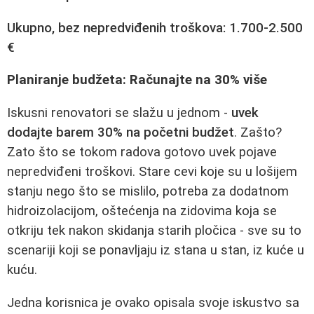
Ukupno, bez nepredviđenih troškova: 1.700-2.500
€
Planiranje budžeta: Računajte na 30% više
Iskusni renovatori se slažu u jednom -
uvek
dodajte barem 30% na početni budžet
. Zašto?
Zato što se tokom radova gotovo uvek pojave
nepredviđeni troškovi. Stare cevi koje su u lošijem
stanju nego što se mislilo, potreba za dodatnom
hidroizolacijom, oštećenja na zidovima koja se
otkriju tek nakon skidanja starih pločica - sve su to
scenariji koji se ponavljaju iz stana u stan, iz kuće u
kuću.
Jedna korisnica je ovako opisala svoje iskustvo sa