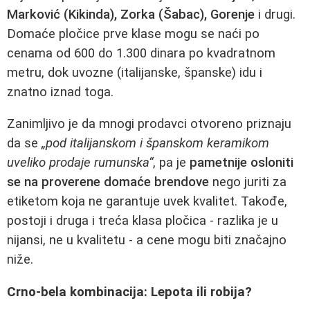
Marković (Kikinda), Zorka (Šabac), Gorenje
i drugi.
Domaće pločice prve klase mogu se naći po
cenama od 600 do 1.300 dinara po kvadratnom
metru, dok uvozne (italijanske, španske) idu i
znatno iznad toga.
Zanimljivo je da mnogi prodavci otvoreno priznaju
da se
„pod italijanskom i španskom keramikom
uveliko prodaje rumunska“
, pa je
pametnije osloniti
se na proverene domaće brendove
nego juriti za
etiketom koja ne garantuje uvek kvalitet. Takođe,
postoji i druga i treća klasa pločica - razlika je u
nijansi, ne u kvalitetu - a cene mogu biti značajno
niže.
Crno-bela kombinacija: Lepota ili robija?