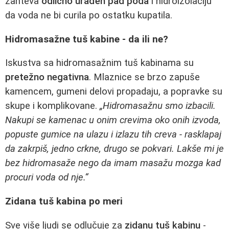
zahteva
odlično urađen pad poda
i hidroizolaciju
da voda ne bi curila po ostatku kupatila.
Hidromasažne tuš kabine - da ili ne?
Iskustva sa hidromasažnim tuš kabinama su
pretežno negativna
. Mlaznice se brzo zapuše
kamencem, gumeni delovi propadaju, a popravke su
skupe i komplikovane.
„Hidromasažnu smo izbacili.
Nakupi se kamenac u onim crevima oko onih izvoda,
popuste gumice na ulazu i izlazu tih creva - rasklapaj
da zakrpiš, jedno crkne, drugo se pokvari. Lakše mi je
bez hidromasaže nego da imam masažu mozga kad
procuri voda od nje.“
Zidana tuš kabina po meri
Sve više ljudi se odlučuje za
zidanu tuš kabinu
-