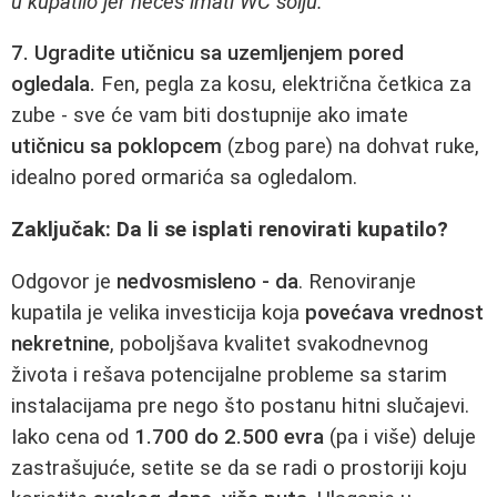
u kupatilo jer nećeš imati WC šolju.“
7. Ugradite utičnicu sa uzemljenjem pored
ogledala.
Fen, pegla za kosu, električna četkica za
zube - sve će vam biti dostupnije ako imate
utičnicu sa poklopcem
(zbog pare) na dohvat ruke,
idealno pored ormarića sa ogledalom.
Zaključak: Da li se isplati renovirati kupatilo?
Odgovor je
nedvosmisleno - da
. Renoviranje
kupatila je velika investicija koja
povećava vrednost
nekretnine
, poboljšava kvalitet svakodnevnog
života i rešava potencijalne probleme sa starim
instalacijama pre nego što postanu hitni slučajevi.
Iako cena od
1.700 do 2.500 evra
(pa i više) deluje
zastrašujuće, setite se da se radi o prostoriji koju