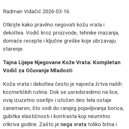
Radman Vidačić
2026-03-16
Otkrijte kako pravilno negovati kožu vrata i
dekoltea. Vodič kroz proizvode, tehnike mazanja,
domaće recepte i ključne greške koje ubrzavaju
starenje.
Tajna Lijepe Njegovane Kože Vrata: Kompletan
Vodič za Očuvanje Mladosti
Koža vrata i dekoltea često je najveća žrtva naših
kozmetičkih rutina. Dok se usredsredimo na lice,
ovaj izuzetno osetljiv i izložen deo tela ostaje
zanemaren, što vodi do ranijeg pojavljivanja borica,
gubitka elastičnosti i kontrasta koji neumitno
otkriva godine. Zašto je
nega vrata
toliko bitna i