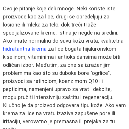
Ovo je pitanje koje deli mnoge. Neki koriste iste
proizvode kao za lice, drugi se opredeljuju za
losione ili mleka za telo, dok treći traže
specijalizovane kreme. Istina je negde na sredini.
Ako imate normalnu do suvu kožu vrata, kvalitetna
hidratantna krema
za lice bogata hijaluronskom
kiselinom, vitaminima i antioksidansima može biti
odličan izbor. Međutim, za one sa izraženijim
problemima kao što su duboke bore "ogrlice",
proizvodi sa retinolom, koenzimom Q10 ili
peptidima, namenjeni upravo za vrat i dekolte,
mogu pružiti intenzivniju zaštitu i regeneraciju.
Ključno je da proizvod odgovara tipu kože. Ako vam
krema za lice na vratu izaziva zapušene pore ili
iritaciju, verovatno je premasna ili prejaka za tu