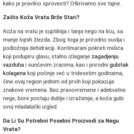
kako je pravilno sprovesti? Otkrivamo sve tajne.
Zašto Koža Vrata Brže Stari?
Koža na vratu je suptilnija i tanja nego na licu, sa
manje lojnih žlezda. Zbog toga je prirodno suvlja i
podložnija dehidraciji. Kontinuirani pokreti mišića
koji podupiru glavu, stalno izlaganje
zagadjenju
vazduha
i sunčevim zracima, kao i prirodni
gubitak
kolagena
koji počinje već u tridesetim godinama,
čine ovaj region jednim od prvih koji pokazuje
znakove vremena. Bez pravovremene i adekvatne
nege, bore postaju dublje i izraženije, a koža gubi
svoj mladalački izgled.
Da Li Su Potrebni Posebni Proizvodi za Negu
Vrata?