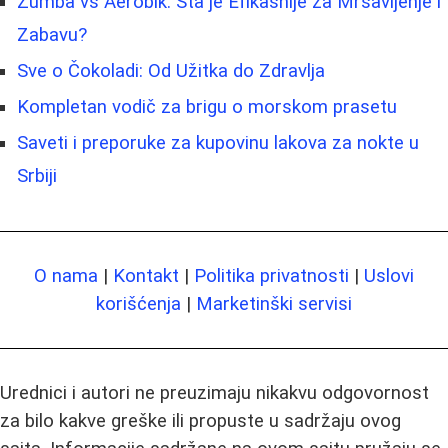
Zumba vs Aerobik: Šta je Efikasnije za Mršavljenje i
Zabavu?
Sve o Čokoladi: Od Užitka do Zdravlja
Kompletan vodič za brigu o morskom prasetu
Saveti i preporuke za kupovinu lakova za nokte u
Srbiji
O nama
|
Kontakt
|
Politika privatnosti
|
Uslovi
korišćenja
|
Marketinški servisi
Urednici i autori ne preuzimaju nikakvu odgovornost
za bilo kakve greške ili propuste u sadržaju ovog