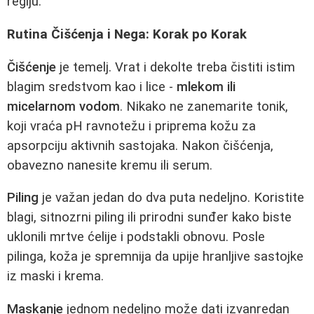
regiju.
Rutina Čišćenja i Nega: Korak po Korak
Čišćenje
je temelj. Vrat i dekolte treba čistiti istim
blagim sredstvom kao i lice -
mlekom ili
micelarnom vodom
. Nikako ne zanemarite tonik,
koji vraća pH ravnotežu i priprema kožu za
apsorpciju aktivnih sastojaka. Nakon čišćenja,
obavezno nanesite kremu ili serum.
Piling
je važan jedan do dva puta nedeljno. Koristite
blagi, sitnozrni piling ili prirodni sunđer kako biste
uklonili mrtve ćelije i podstakli obnovu. Posle
pilinga, koža je spremnija da upije hranljive sastojke
iz maski i krema.
Maskanje
jednom nedeljno može dati izvanredan