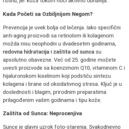
rutinu, jer koža tokom noći aktivno obnavlja.
Kada Početi sa Ozbiljnijom Negom?
Prevencija je uvek bolja od lečenja. Iako specifični
anti-aging proizvodi sa retinolom ili kolagenom
možda nisu neophodni u dvadesetim godinama,
redovna hidratacija i zaštita od sunca
su
apsolutno obavezne. Već od 25. godine možete
uvesti proizvode sa koenzimom Q10, vitaminom C i
hijaluronskom kiselinom koji podstiču sintezu
kolagena i brane od oksidativnog stresa. Ključ je u
doslednosti i blagim, prirodnim preparatima
prilagođenim vašim godinama i tipu kože.
Zaštita od Sunca: Neprocenjiva
Sunce je glavni uzrok foto-starenja. Svakodnevno