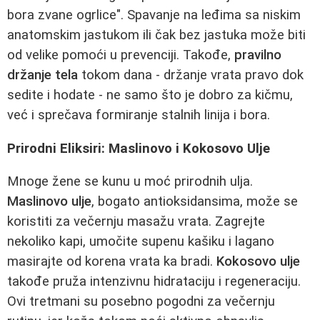
bora zvane ogrlice". Spavanje na leđima sa niskim
anatomskim jastukom ili čak bez jastuka može biti
od velike pomoći u prevenciji. Takođe,
pravilno
držanje tela
tokom dana - držanje vrata pravo dok
sedite i hodate - ne samo što je dobro za kičmu,
već i sprečava formiranje stalnih linija i bora.
Prirodni Eliksiri: Maslinovo i Kokosovo Ulje
Mnoge žene se kunu u moć prirodnih ulja.
Maslinovo ulje
, bogato antioksidansima, može se
koristiti za večernju masažu vrata. Zagrejte
nekoliko kapi, umočite supenu kašiku i lagano
masirajte od korena vrata ka bradi.
Kokosovo ulje
takođe pruža intenzivnu hidrataciju i regeneraciju.
Ovi tretmani su posebno pogodni za večernju