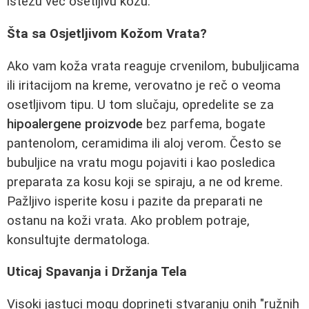
istežu već osetljivu kožu.
Šta sa Osjetljivom Kožom Vrata?
Ako vam koža vrata reaguje crvenilom, bubuljicama
ili iritacijom na kreme, verovatno je reč o veoma
osetljivom tipu. U tom slučaju, opredelite se za
hipoalergene proizvode
bez parfema, bogate
pantenolom, ceramidima ili aloj verom. Često se
bubuljice na vratu mogu pojaviti i kao posledica
preparata za kosu koji se spiraju, a ne od kreme.
Pažljivo isperite kosu i pazite da preparati ne
ostanu na koži vrata. Ako problem potraje,
konsultujte dermatologa.
Uticaj Spavanja i Držanja Tela
Visoki jastuci mogu doprineti stvaranju onih "ružnih