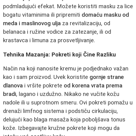
podmladujući efekat. Možete koristiti masku za lice
bogatu vitaminima ili pripremiti
domaću masku od
meda i maslinovog ulja
za revitalizaciju, od
belanaca i ružine vodice za zatezanje, ili od
krastavca i limuna za prosvetljivanje.
Tehnika Mazanja: Pokreti koji Čine Razliku
Način na koji nanosite kremu je podjednako važan
kao i sam proizvod. Uvek koristite
gornje strane
dlanova
i vršite pokrete
od korena vrata prema
bradi
, lagano i uzdužno. Nikako ne vučite kožu
nadole ili u suprotnom smeru. Ovi pokreti pomažu u
drenaži limfnog sistema i podstiču cirkulaciju,
delujući kao blaga masaža koja poboljšava tonus
kože. Izbegavajte kružne pokrete koji mogu da