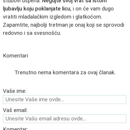
stubovi uspeha.
Negujte svoj vrat sa istom
ljubavlju koju poklanjate licu
, i on će vam dugo
vratiti mladalačkim izgledom i glatkoćom.
Zapamtite, najbolji tretman je onaj koji se sprovodi
redovno i sa svesnošću.
Komentari
Trenutno nema komentara za ovaj članak.
Vaše ime:
Vaš email:
Komentar: