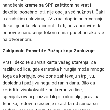
nanošenje
kreme sa SPF zaštitom
na vrat i
dekolte, posebno leti, nije opcija već nužnost. Čak i
u gradskim uslovima, UV zraci doprinisu stvaranju
fleka i gubitku elastičnosti. Leti, ne zaboravite da
ponovite nanošenje tokom dana, posebno ako ste
na otvorenom.
Zaključak: Posvetite Pažnju koja Zaslužuje
Vrat i dekolte su vizit karta vašeg starenja. Za
razliku od lica, gde estetska hirurgija može mnogo
toga da koriguje, ove zone zahtevaju strpljivu,
doslednu i pažljivu negu od ranih dana. Bilo da
koristite visokokvalitetnu kremu za lice,
specijalizovani proizvod ili prirodno ulje, pravilna
tehnika, redovno čišćenje i zaštita od sunca su