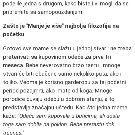
podelile jedna s drugom, kako biste i vi mogli da se
pripremite sa samopouzdanjem.
Zašto je "Manje je više" najbolja filozofija na
početku
Gotovo sve mame se slažu u jednoj stvari:
ne treba
preterivati sa kupovinom odeće za prva tri
meseca
. Bebe neverovatno brzo rastu i mnoge
stvari će biti obučene samo nekoliko puta, ako i
toliko. Veoma je korisno garderobu za taj početni
period pozajmiti, ako imate od koga. Mnoge
porodice čuvaju odeću u dobrom stanju, a to
predstavlja značajnu uštedu. Kao što jedna mama
kaže:
"Odeću sam kupovala u buticima, ali dosta
toga sam dobila na poklon. Bebe prerastu dok
trepneš."