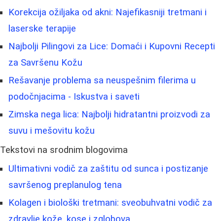
Korekcija ožiljaka od akni: Najefikasniji tretmani i
laserske terapije
Najbolji Pilingovi za Lice: Domaći i Kupovni Recepti
za Savršenu Kožu
Rešavanje problema sa neuspešnim filerima u
podočnjacima - Iskustva i saveti
Zimska nega lica: Najbolji hidratantni proizvodi za
suvu i mešovitu kožu
Tekstovi na srodnim blogovima
Ultimativni vodič za zaštitu od sunca i postizanje
savršenog preplanulog tena
Kolagen i biološki tretmani: sveobuhvatni vodič za
zdravlje kože, kose i zglobova