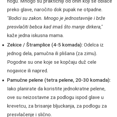
nogu. Mnogo su praktičniji od onih koji se oblače
preko glave, naročito dok pupak ne otpadne.
"Bodici su zakon. Mnogo je jednostavnije i brže
presvlačiti bebca kad imaš što manje dirkera,"
kaže jedna iskusna mama.
Zekice / Štramplice (4-5 komada):
Odelca iz
jednog dela, pamučna ili plišana (za zimu).
Pogodne su one koje se kopčaju duž cele
nogavice ili napred.
Pamučne pelene (tetra pelene, 20-30 komada):
Iako planirate da koristite jednokratne pelene,
ove su neizostavne za podlogu ispod glave u
krevetcu, za brisanje bljuckanja, za podlogu za
presvlačenje i slično.