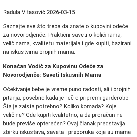
Radula Vitasović
2026-03-15
Saznajte sve što treba da znate o kupovini odeće
za novorodjenče. Praktični saveti o količinama,
veličinama, kvalitetu materijala i gde kupiti, bazirani
na iskustvima brojnih mama.
Konačan Vodič za Kupovinu Odeće za
Novorodjenče: Saveti Iskusnih Mama
Očekivanje bebe je vreme puno radosti, ali i brojnih
pitanja, posebno kada je reč o pripremi garderobe.
Šta je zaista potrebno? Koliko komada? Koje
veličine? Gde kupiti kvalitetno, a da proračun ne
bude previše opterećen? Ovaj članak predstavlja
zbirku iskustava, saveta i preporuka koje su mame