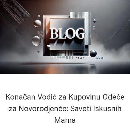
Konačan Vodič za Kupovinu Odeće
za Novorodjenče: Saveti Iskusnih
Mama