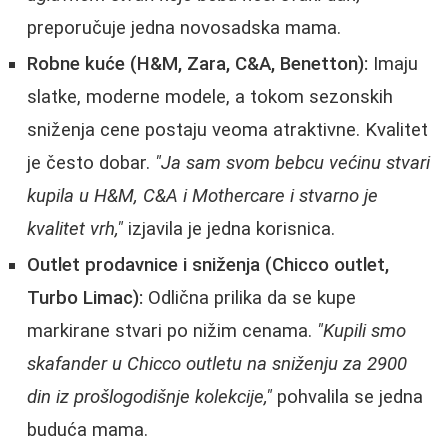
preporučuje jedna novosadska mama.
Robne kuće (H&M, Zara, C&A, Benetton):
Imaju
slatke, moderne modele, a tokom sezonskih
sniženja cene postaju veoma atraktivne. Kvalitet
je često dobar.
"Ja sam svom bebcu većinu stvari
kupila u H&M, C&A i Mothercare i stvarno je
kvalitet vrh,"
izjavila je jedna korisnica.
Outlet prodavnice i sniženja (Chicco outlet,
Turbo Limac):
Odlična prilika da se kupe
markirane stvari po nižim cenama.
"Kupili smo
skafander u Chicco outletu na sniženju za 2900
din iz prošlogodišnje kolekcije,"
pohvalila se jedna
buduća mama.