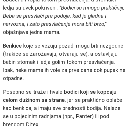
ledja su uvek pokriveni.
"Bodici su mnogo praktičniji.
Beba se presvlači pre podoja, kad je gladna i
nervozna, i zato presvlačenje mora biti brzo,"
objašnjava jedna mama.
Benkice
koje se vezuju pozadi mogu biti nezgodne
(trakice se zarožavaju, otvaraju se), a ostavljaju
bebin stomak i ledja golim tokom presvlačenja.
Ipak, neke mame ih vole za prve dane dok pupak ne
otpadne.
Posebno se traže i hvale
bodici koji se kopčaju
celom dužinom sa strane
, jer se praktično oblače
kao benkica, a imaju sve prednosti bodija. Nalaze
se u pojedinim radnjama (npr., Panter) ili pod
brendom Ditex.