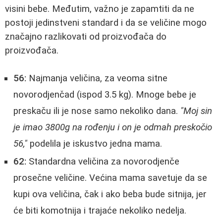
visini bebe. Međutim, važno je zapamtiti da ne
postoji jedinstveni standard i da se veličine mogo
značajno razlikovati od proizvođača do
proizvođača.
56:
Najmanja veličina, za veoma sitne
novorodjenčad (ispod 3.5 kg). Mnoge bebe je
preskaču ili je nose samo nekoliko dana.
"Moj sin
je imao 3800g na rođenju i on je odmah preskočio
56,"
podelila je iskustvo jedna mama.
62:
Standardna veličina za novorodjenče
prosečne veličine. Većina mama savetuje da se
kupi ova veličina, čak i ako beba bude sitnija, jer
će biti komotnija i trajaće nekoliko nedelja.