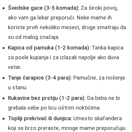
Švedske gace (3-5 komada):
Za široki povoj,
ako vam ga lekar preporuči. Neke mame ih
koriste prvih nekoliko meseci, druge smatraju da
su od malog značaja.
Kapica od pamuka (1-2 komada):
Tanka kapica
za posle kupanja i za izlazak napolje ako duva
vetar.
Tanje čarapice (3-4 para):
Pamučne, za nošenje
u stanu.
Rukavice bez prstiju (1-2 para):
Da beba ne bi
grebala sebe po licu oštrim noktićima.
Topliji prekrivač ili dunjica:
Umesto skafandera
koji se brzo preraste, mnoge mame preporučuju