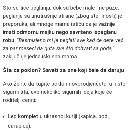
Što se tiče peglanja, dok su bebe male i ne puze,
peglanje sa unutrašnje strane (zbog sterilnosti) je
preporuka, ali mnoge mame ističu da je
važnije
imati odmornu majku nego savršeno ispeglanu
robu
.
"Besmisleno mi je peglati sve kad će dete već
za par meseci da guta sve što dohvati sa poda,"
zaključuje jedna iskusna mama.
Šta za poklon? Saveti za one koji žele da daruju
Ako želite da kupite poklon novorodjenčetu, a niste
sigurni šta, evo nekoliko sigurnih ideja koje će
roditelji ceniti:
Lep
komplet
u ukrasnoj kutiji (kapica, bodi,
čarapice).