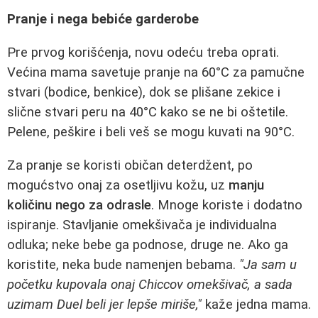
Pranje i nega bebiće garderobe
Pre prvog korišćenja, novu odeću treba oprati.
Većina mama savetuje pranje na 60°C za pamučne
stvari (bodice, benkice), dok se plišane zekice i
slične stvari peru na 40°C kako se ne bi oštetile.
Pelene, peškire i beli veš se mogu kuvati na 90°C.
Za pranje se koristi običan deterdžent, po
mogućstvo onaj za osetljivu kožu, uz
manju
količinu nego za odrasle
. Mnoge koriste i dodatno
ispiranje. Stavljanie omekšivača je individualna
odluka; neke bebe ga podnose, druge ne. Ako ga
koristite, neka bude namenjen bebama.
"Ja sam u
početku kupovala onaj Chiccov omekšivač, a sada
uzimam Duel beli jer lepše miriše,"
kaže jedna mama.