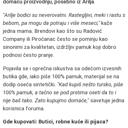
domaću proizvodnju, posebno iz Arilja
.
"Arilje bodici su neverovatni. Rastegljivi, meki i rastu s
bebom, pa mogu da potraju i više meseci,"
kaže
jedna mama. Brendovi kao što su Radović
Company ili Piroćanac često se pominju kao
sinonimi za kvalitetan, izdržljiv pamuk koji dobro
podnosi često pranje.
Pojavila se i oprečna iskustva sa odećom izvesnih
butika gde, iako piše 100% pamuk, materijal se na
dodip oseća sintetički.
"Kad kupiš nešto tursko, piše
100% pamuk, a tačno se pod prstima oseti da to i
nije baš tako. Zato kupujmo domaće,"
savetuje jedna
korisnica foruma.
Gde kupovati: Butici, robne kuće ili pijaca?