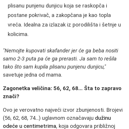
plisanu punjenu dunjicu koja se raskopča i
postane pokrivač, a zakopčana je kao topla
vreća. Idealna za izlazak iz porodilišta i šetnje u
kolicima.
"Nemojte kupovati skafander jer će ga beba nositi
samo 2-3 puta pa će ga prerasti. Ja sam to rešila
tako što sam kupila plisanu punjenu dunjicu,"
savetuje jedna od mama.
Zagonetka veličina: 56, 62, 68... Šta to zapravo
znači?
Ovo je verovatno najveći izvor zbunjenosti. Brojevi
(56, 62, 68, 74...) uglavnom označavaju
dužinu
odeće u centimetrima
, koja odgovara približnoj