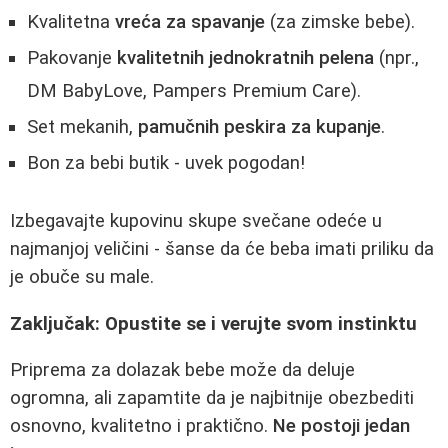
Kvalitetna
vreća za spavanje
(za zimske bebe).
Pakovanje
kvalitetnih jednokratnih pelena
(npr.,
DM BabyLove, Pampers Premium Care).
Set mekanih,
pamučnih peskira za kupanje
.
Bon za bebi butik - uvek pogodan!
Izbegavajte kupovinu skupe svečane odeće u
najmanjoj veličini - šanse da će beba imati priliku da
je obuče su male.
Zaključak: Opustite se i verujte svom instinktu
Priprema za dolazak bebe može da deluje
ogromna, ali zapamtite da je najbitnije obezbediti
osnovno, kvalitetno i praktično.
Ne postoji jedan