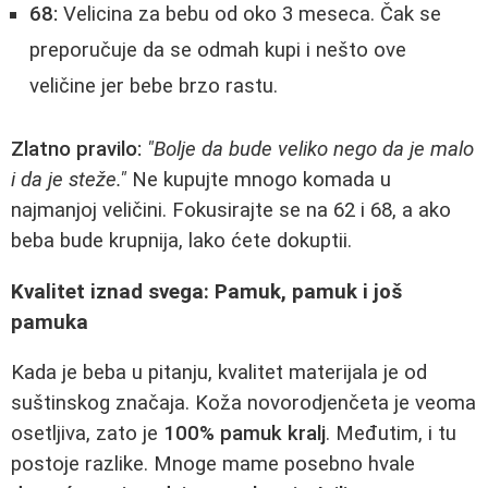
68:
Velicina za bebu od oko 3 meseca. Čak se
preporučuje da se odmah kupi i nešto ove
veličine jer bebe brzo rastu.
Zlatno pravilo:
"Bolje da bude veliko nego da je malo
i da je steže."
Ne kupujte mnogo komada u
najmanjoj veličini. Fokusirajte se na 62 i 68, a ako
beba bude krupnija, lako ćete dokuptii.
Kvalitet iznad svega: Pamuk, pamuk i još
pamuka
Kada je beba u pitanju, kvalitet materijala je od
suštinskog značaja. Koža novorodjenčeta je veoma
osetljiva, zato je
100% pamuk kralj
. Međutim, i tu
postoje razlike. Mnoge mame posebno hvale