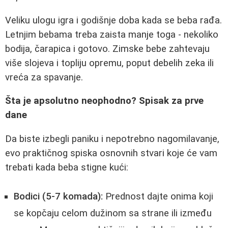
Veliku ulogu igra i godišnje doba kada se beba rađa.
Letnjim bebama treba zaista manje toga - nekoliko
bodija, čarapica i gotovo. Zimske bebe zahtevaju
više slojeva i topliju opremu, poput debelih zeka ili
vreća za spavanje.
Šta je apsolutno neophodno? Spisak za prve
dane
Da biste izbegli paniku i nepotrebno nagomilavanje,
evo praktičnog spiska osnovnih stvari koje će vam
trebati kada beba stigne kući:
Bodici (5-7 komada):
Prednost dajte onima koji
se kopčaju celom dužinom sa strane ili između