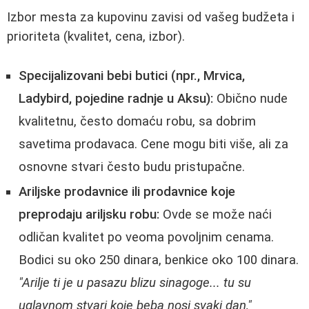
Izbor mesta za kupovinu zavisi od vašeg budžeta i
prioriteta (kvalitet, cena, izbor).
Specijalizovani bebi butici (npr., Mrvica,
Ladybird, pojedine radnje u Aksu):
Obično nude
kvalitetnu, često domaću robu, sa dobrim
savetima prodavaca. Cene mogu biti više, ali za
osnovne stvari često budu pristupačne.
Ariljske prodavnice ili prodavnice koje
preprodaju ariljsku robu:
Ovde se može naći
odličan kvalitet po veoma povoljnim cenama.
Bodici su oko 250 dinara, benkice oko 100 dinara.
"Arilje ti je u pasazu blizu sinagoge... tu su
uglavnom stvari koje beba nosi svaki dan,"