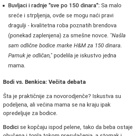
Buvljaci i radnje "sve po 150 dinara":
Sa malo
sreće i strpljenja, ovde se mogu naći pravi
dragulji - kvalitetna roba poznatih brendova
(ponekad zaplenjena) za smešne novce.
"Našla
sam odlične bodice marke H&M za 150 dinara.
Pamuk je odličan,"
podelila je iskustvo jedna
mama.
Bodi vs. Benkica: Večita debata
Šta je praktičnije za novorodjenče? Iskustva su
podeljena, ali većina mama se na kraju ipak
opredeljuje za bodice.
Bodici
se kopčaju ispod pelene, tako da beba ostaje
obučena i topla tokom presvlačenja, a stomak i