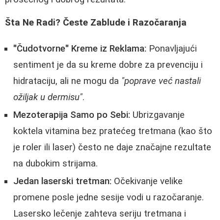
Šta Ne Radi? Česte Zablude i Razočaranja
"Čudotvorne" Kreme iz Reklama:
Ponavljajući
sentiment je da su kreme dobre za prevenciju i
hidrataciju, ali ne mogu da
"poprave već nastali
ožiljak u dermisu"
.
Mezoterapija Samo po Sebi:
Ubrizgavanje
koktela vitamina bez pratećeg tretmana (kao što
je roler ili laser) često ne daje značajne rezultate
na dubokim strijama.
Jedan laserski tretman:
Očekivanje velike
promene posle jedne sesije vodi u razočaranje.
Lasersko lečenje zahteva seriju tretmana i