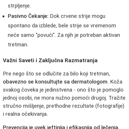
strpljenje.
Pasivno Čekanje:
Dok crvene strije mogu
spontano da izblede, bele strije se vremenom
neće samo "povući". Za njih je potreban aktivan
tretman.
Važni Saveti i Zaključna Razmatranja
Pre nego što se odlučite za bilo koji tretman,
obavezno se konsultujte sa dermatologom
. Koža
svakog čoveka je jedinstvena - ono što je pomoglo
jednoj osobi, ne mora nužno pomoći drugoj. Tražite
stručno mišljenje, prethodne rezultate (fotografije)
i realna očekivanja.
Prevencija je uvek jeftinija i efikasnija od lečenja.