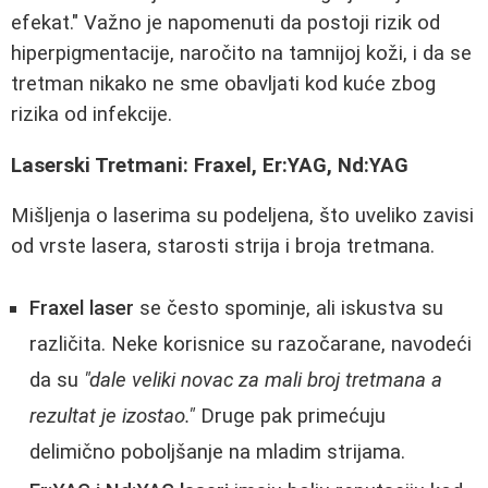
efekat." Važno je napomenuti da postoji rizik od
hiperpigmentacije, naročito na tamnijoj koži, i da se
tretman nikako ne sme obavljati kod kuće zbog
rizika od infekcije.
Laserski Tretmani: Fraxel, Er:YAG, Nd:YAG
Mišljenja o laserima su podeljena, što uveliko zavisi
od vrste lasera, starosti strija i broja tretmana.
Fraxel laser
se često spominje, ali iskustva su
različita. Neke korisnice su razočarane, navodeći
da su
"dale veliki novac za mali broj tretmana a
rezultat je izostao."
Druge pak primećuju
delimično poboljšanje na mladim strijama.