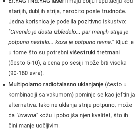
Er:YAG i Nd:YAG laseri
imaju bolju reputaciju kod
starijih, dubljih strija, naročito posle trudnoće.
Jedna korisnica je podelila pozitivno iskustvo:
"Crvenilo je dosta izbledelo... par manjih strija je
potpuno nestalo... koza je potpuno ravna."
Ključ je
u tome što su potrebni
višestruki tretmani
(često 5-10), a cena po sesiji može biti visoka
(90-180 evra).
Multipolarno radiotalasno uklanjanje
(često u
kombinaciji sa vakumom) pominje se kao jeftinija
alternativa. Iako ne uklanja strije potpuno, može
da
"izravna"
kožu i poboljša njen kvalitet, što ih
čini manje uočljivim.