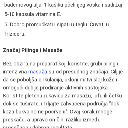
bademovog ulja, 1 kašiku pčelinjeg voska i sadržaj
5-10 kapsula vitamina E.
Dobro promućkati i sipati u teglu. Čuvati u
frižideru.
Značaj Pilinga i Masaže
Bez obzira na preparat koji koristite, grubi piling i
intenzivna
masaža
su od presudnog značaja. Cilj je
da se poboljša cirkulacija, ukloni mrtvi sloj kože i
omogući dublje prodiranje aktivnih sastojaka.
Koristite pletenu rukavicu za masažu, lufu ili četku
dok se tuširate, i trljajte zahvaćena područja "dok
koza bukvalno ne pocrveni". Ovaj korak mnoge
preskaču, a upravo on čini razliku između
prosečnog i dobrog rezultata.