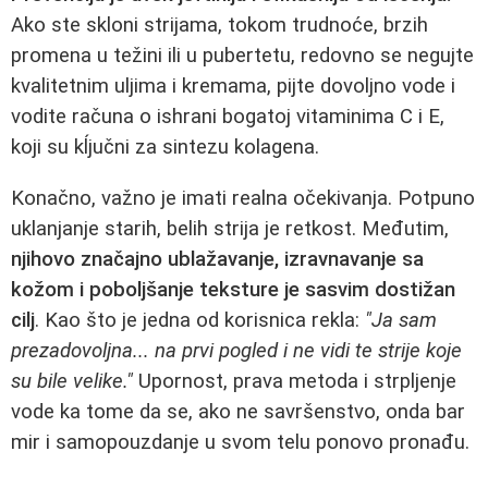
Ako ste skloni strijama, tokom trudnoće, brzih
promena u težini ili u pubertetu, redovno se negujte
kvalitetnim uljima i kremama, pijte dovoljno vode i
vodite računa o ishrani bogatoj vitaminima C i E,
koji su kĺjučni za sintezu kolagena.
Konačno, važno je imati realna očekivanja. Potpuno
uklanjanje starih, belih strija je retkost. Međutim,
njihovo značajno ublažavanje, izravnavanje sa
kožom i poboljšanje teksture je sasvim dostižan
cilj
. Kao što je jedna od korisnica rekla:
"Ja sam
prezadovoljna... na prvi pogled i ne vidi te strije koje
su bile velike."
Upornost, prava metoda i strpljenje
vode ka tome da se, ako ne savršenstvo, onda bar
mir i samopouzdanje u svom telu ponovo pronađu.