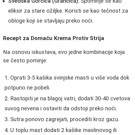
Švedska Gorčica (Grančica):
Spominje se kao
eliksir za stare ožiljke. Koristi se kao tečnost za
obloge koji se stavljaju preko noći.
Recept za Domaću Krema Protiv Strija
Na osnovu iskustava, evo jedne kombinacije koja
se često pominje:
Oprati 3-5 kašika svinjske masti u više voda dok
potpuno ne pobeli.
Rastopiti je na blagoj vatri, dodati 30-40 cvetova
suvog nevena i ostaviti da odstoji preko noći.
Sutra ponovo zagrejati, procediti kroz gazu.
U toplu mast dodati 2 kašike maslinovog ili