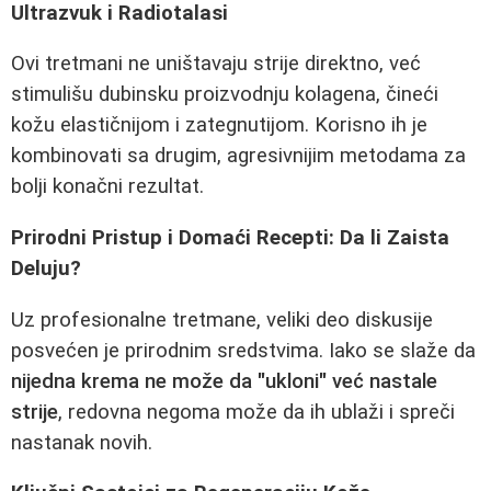
Ultrazvuk i Radiotalasi
Ovi tretmani ne uništavaju strije direktno, već
stimulišu dubinsku proizvodnju kolagena, čineći
kožu elastičnijom i zategnutijom. Korisno ih je
kombinovati sa drugim, agresivnijim metodama za
bolji konačni rezultat.
Prirodni Pristup i Domaći Recepti: Da li Zaista
Deluju?
Uz profesionalne tretmane, veliki deo diskusije
posvećen je prirodnim sredstvima. Iako se slaže da
nijedna krema ne može da "ukloni" već nastale
strije
, redovna negoma može da ih ublaži i spreči
nastanak novih.