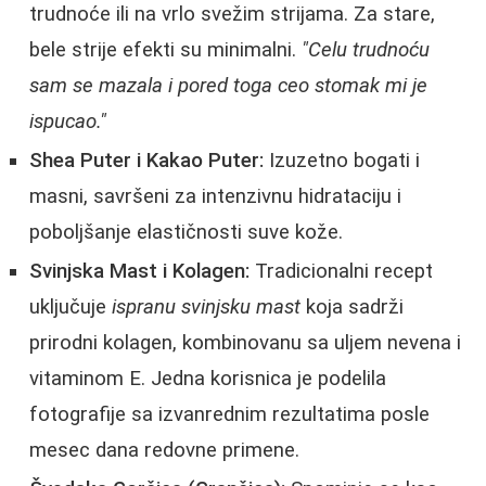
trudnoće ili na vrlo svežim strijama. Za stare,
bele strije efekti su minimalni.
"Celu trudnoću
sam se mazala i pored toga ceo stomak mi je
ispucao."
Shea Puter i Kakao Puter:
Izuzetno bogati i
masni, savršeni za intenzivnu hidrataciju i
poboljšanje elastičnosti suve kože.
Svinjska Mast i Kolagen:
Tradicionalni recept
uključuje
ispranu svinjsku mast
koja sadrži
prirodni kolagen, kombinovanu sa uljem nevena i
vitaminom E. Jedna korisnica je podelila
fotografije sa izvanrednim rezultatima posle
mesec dana redovne primene.