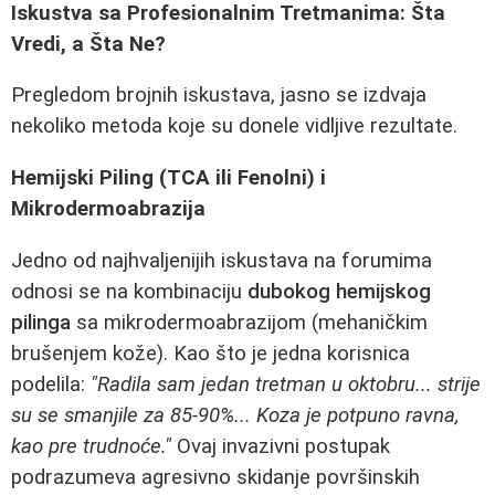
Iskustva sa Profesionalnim Tretmanima: Šta
Vredi, a Šta Ne?
Pregledom brojnih iskustava, jasno se izdvaja
nekoliko metoda koje su donele vidljive rezultate.
Hemijski Piling (TCA ili Fenolni) i
Mikrodermoabrazija
Jedno od najhvaljenijih iskustava na forumima
odnosi se na kombinaciju
dubokog hemijskog
pilinga
sa mikrodermoabrazijom (mehaničkim
brušenjem kože). Kao što je jedna korisnica
podelila:
"Radila sam jedan tretman u oktobru... strije
su se smanjile za 85-90%... Koza je potpuno ravna,
kao pre trudnoće."
Ovaj invazivni postupak
podrazumeva agresivno skidanje površinskih