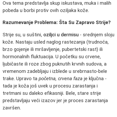
Ova tema predstavlja skup iskustava, muka i malih
pobeda u borbi protiv ovih oziljaka kože.
Razumevanje Problema: Šta Su Zapravo Strije?
Strije su, u suštini,
oziljci u dermisu
- srednjem sloju
kože. Nastaju usled naglog rastezanja (trudnoća,
brzo gojenje ili mršavljenje, pubertetski rast) ili
hormonalnih fluktuacija. U početku su crvene,
ljubičaste ili roze zbog puknutih krvnih sudova, a
vremenom zadebljaju i izblede u srebrnasto-bele
trake. Upravo ta
početna, crvena faza
je ključna -
tada je koža još uvek u procesu zarastanja i
tretmani su daleko efikasniji. Bele, stare strije
predstavljaju veći izazov jer je proces zarastanja
završen.