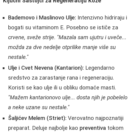
Ključni Sastojci za Regeneraciju Kože
Bademovo i Maslinovo Ulje:
Intenzivno hidriraju i
bogati su vitaminom E. Posebno se ističe za
crvene, sveže strije
.
"Mazala sam ujutru i uveče...
možda za dve nedelje otprilike manje više su
nestale."
Ulje i Cvet Nevena (Kantarion):
Legendarno
sredstvo za zarastanje rana i regeneraciju.
Koristi se kao ulje ili u obliku domaće masti.
"Mažem kantarionovo ulje... dosta njih je pobelelo
a neke uzane su nestale."
Šaljićev Melem (Striet):
Verovatno najpoznatiji
preparat. Deluje najbolje kao
preventiva
tokom