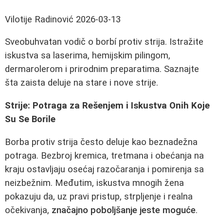
Vilotije Radinović
2026-03-13
Sveobuhvatan vodič o borbí protiv strija. Istražite
iskustva sa laserima, hemijskim pilingom,
dermarolerom i prirodnim preparatima. Saznajte
šta zaista deluje na stare i nove strije.
Strije: Potraga za Rešenjem i Iskustva Onih Koje
Su Se Borile
Borba protiv strija često deluje kao beznadežna
potraga. Bezbroj kremica, tretmana i obećanja na
kraju ostavljaju osećaj razočaranja i pomirenja sa
neizbežnim. Međutim, iskustva mnogih žena
pokazuju da, uz pravi pristup, strpljenje i realna
očekivanja,
značajno poboljšanje jeste moguće
.