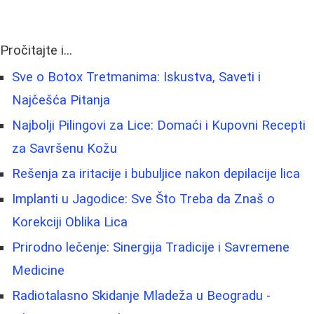
Pročitajte i...
Sve o Botox Tretmanima: Iskustva, Saveti i
Najčešća Pitanja
Najbolji Pilingovi za Lice: Domaći i Kupovni Recepti
za Savršenu Kožu
Rešenja za iritacije i bubuljice nakon depilacije lica
Implanti u Jagodice: Sve Što Treba da Znaš o
Korekciji Oblika Lica
Prirodno lečenje: Sinergija Tradicije i Savremene
Medicine
Radiotalasno Skidanje Mladeža u Beogradu -