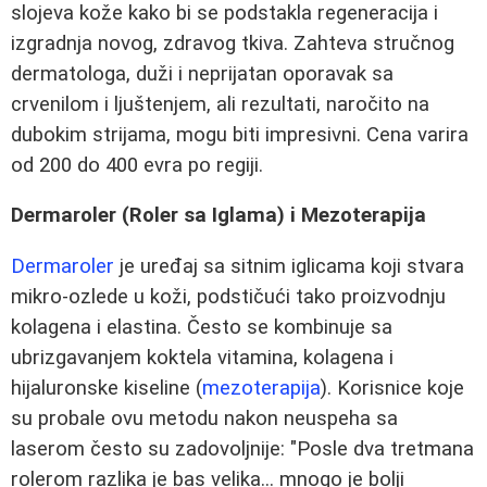
slojeva kože kako bi se podstakla regeneracija i
izgradnja novog, zdravog tkiva. Zahteva stručnog
dermatologa, duži i neprijatan oporavak sa
crvenilom i ljuštenjem, ali rezultati, naročito na
dubokim strijama, mogu biti impresivni. Cena varira
od 200 do 400 evra po regiji.
Dermaroler (Roler sa Iglama) i Mezoterapija
Dermaroler
je uređaj sa sitnim iglicama koji stvara
mikro-ozlede u koži, podstičući tako proizvodnju
kolagena i elastina. Često se kombinuje sa
ubrizgavanjem koktela vitamina, kolagena i
hijaluronske kiseline (
mezoterapija
). Korisnice koje
su probale ovu metodu nakon neuspeha sa
laserom često su zadovoljnije: "Posle dva tretmana
rolerom razlika je bas velika... mnogo je bolji