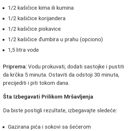
1/2 kašičice kima ili kumina
1/2 kašičice korijandera
1/2 kašičice piskavice
1/2 kašičice đumbira u prahu (opciono)
1,5 litra vode
Priprema:
Vodu prokuvati, dodati sastojke i pustiti
da krčka 5 minuta. Ostaviti da odstoji 30 minuta,
precijediti i piti tokom dana.
Šta Izbegavati Prilikom Mršavljenja
Da biste postigli rezultate, izbegavajte sledeće:
Gazirana pića i sokovi sa šećerom