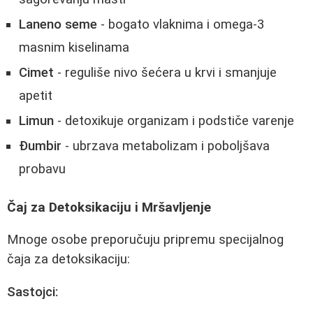
Laneno seme
- bogato vlaknima i omega-3
masnim kiselinama
Cimet
- reguliše nivo šećera u krvi i smanjuje
apetit
Limun
- detoxikuje organizam i podstiče varenje
Đumbir
- ubrzava metabolizam i poboljšava
probavu
Čaj za Detoksikaciju i Mršavljenje
Mnoge osobe preporučuju pripremu specijalnog
čaja za detoksikaciju:
Sastojci: