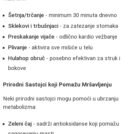
Šetnja/trčanje
- minimum 30 minuta dnevno
Sklekovi i trbušnjaci
- za zatezanje stomaka
Preskakanje vijače
- odlično kardio vežbanje
Plivanje
- aktivira sve mišiće u telu
Hulahop obruč
- posebno efektivan za struk i
bokove
Prirodni Sastojci koji Pomažu Mršavljenju
Neki prirodni sastojci mogu pomoći u ubrzanju
metabolizma:
Zeleni čaj
- sadrži antioksidanse koji pomažu
sagorevanju masti