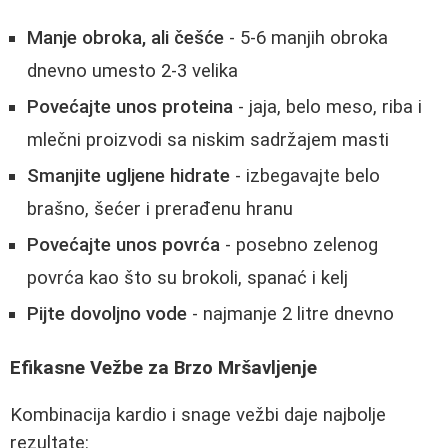
Manje obroka, ali češće
- 5-6 manjih obroka
dnevno umesto 2-3 velika
Povećajte unos proteina
- jaja, belo meso, riba i
mlečni proizvodi sa niskim sadržajem masti
Smanjite ugljene hidrate
- izbegavajte belo
brašno, šećer i prerađenu hranu
Povećajte unos povrća
- posebno zelenog
povrća kao što su brokoli, spanać i kelj
Pijte dovoljno vode
- najmanje 2 litre dnevno
Efikasne Vežbe za Brzo Mršavljenje
Kombinacija kardio i snage vežbi daje najbolje
rezultate: