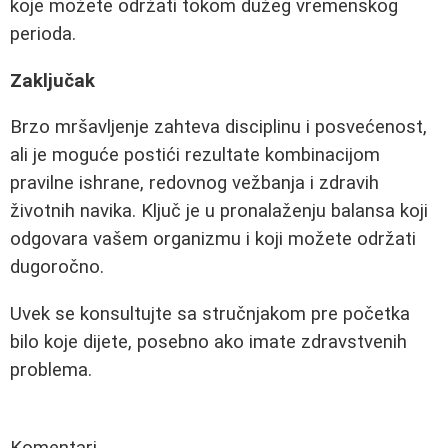
koje možete održati tokom dužeg vremenskog
perioda.
Zaključak
Brzo mršavljenje zahteva disciplinu i posvećenost,
ali je moguće postići rezultate kombinacijom
pravilne ishrane, redovnog vežbanja i zdravih
životnih navika. Ključ je u pronalaženju balansa koji
odgovara vašem organizmu i koji možete održati
dugoročno.
Uvek se konsultujte sa stručnjakom pre početka
bilo koje dijete, posebno ako imate zdravstvenih
problema.