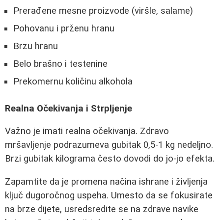
Prerađene mesne proizvode (viršle, salame)
Pohovanu i prženu hranu
Brzu hranu
Belo brašno i testenine
Prekomernu količinu alkohola
Realna Očekivanja i Strpljenje
Važno je imati realna očekivanja. Zdravo
mršavljenje podrazumeva gubitak 0,5-1 kg nedeljno.
Brzi gubitak kilograma često dovodi do jo-jo efekta.
Zapamtite da je promena načina ishrane i življenja
ključ dugoročnog uspeha. Umesto da se fokusirate
na brze dijete, usredsredite se na zdrave navike