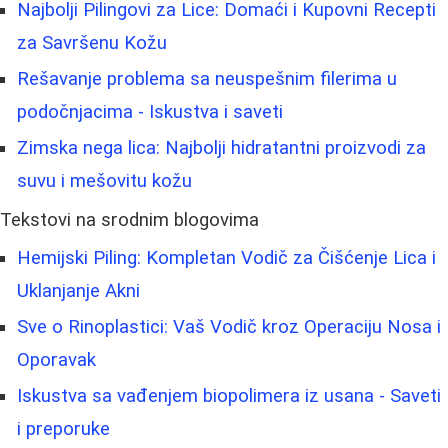
Najbolji Pilingovi za Lice: Domaći i Kupovni Recepti
za Savršenu Kožu
Rešavanje problema sa neuspešnim filerima u
podočnjacima - Iskustva i saveti
Zimska nega lica: Najbolji hidratantni proizvodi za
suvu i mešovitu kožu
Tekstovi na srodnim blogovima
Hemijski Piling: Kompletan Vodič za Čišćenje Lica i
Uklanjanje Akni
Sve o Rinoplastici: Vaš Vodič kroz Operaciju Nosa i
Oporavak
Iskustva sa vađenjem biopolimera iz usana - Saveti
i preporuke