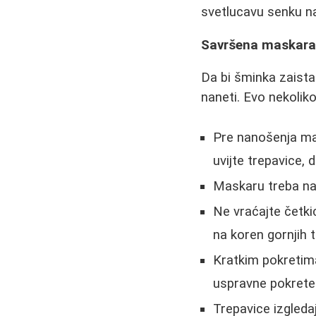
svetlucavu senku na
Savršena maskara -
Da bi šminka zaista
naneti. Evo nekoliko
Pre nanošenja ma
uvijte trepavice, 
Maskaru treba na
Ne vraćajte četki
na koren gornjih 
Kratkim pokretim
uspravne pokrete
Trepavice izgleda