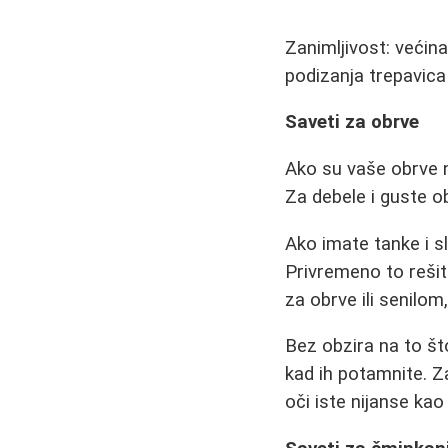
Zanimljivost: većin
podizanja trepavica 
Saveti za obrve
Ako su vaše obrve n
Za debele i guste o
Ako imate tanke i s
Privremeno to rešit
za obrve ili senilo
Bez obzira na to što
kad ih potamnite. Z
oči iste nijanse kao