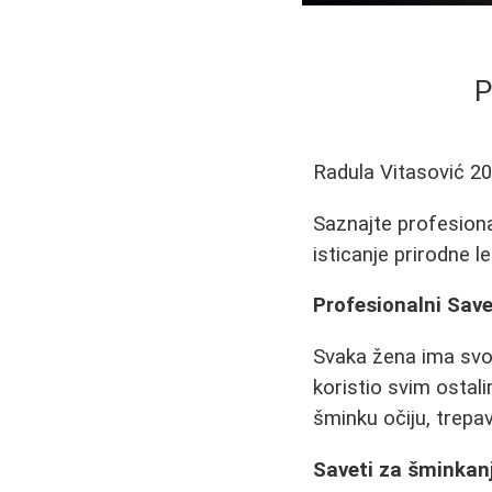
P
Radula Vitasović
20
Saznajte profesiona
isticanje prirodne l
Profesionalni Sav
Svaka žena ima svoj
koristio svim ostal
šminku očiju, trepav
Saveti za šminkanj