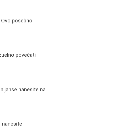
i. Ovo posebno
izuelno povećati
 nijanse nanesite na
m nanesite