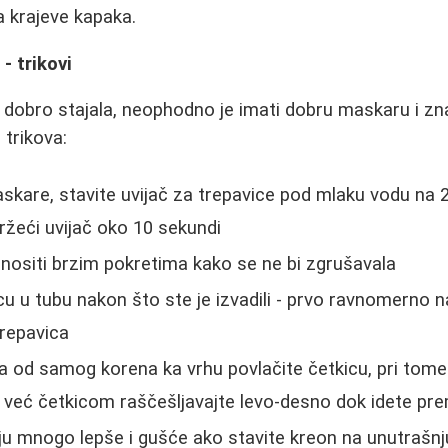
 krajeve kapaka.
 trikovi
 dobro stajala, neophodno je imati dobru maskaru i znat
 trikova:
skare, stavite uvijač za trepavice pod mlaku vodu na
držeći uvijač oko 10 sekundi
nositi brzim pokretima kako se ne bi zgrušavala
cu u tubu nakon što ste je izvadili - prvo ravnomerno
trepavica
a od samog korena ka vrhu povlačite četkicu, pri tom
 već četkicom raščešljavajte levo-desno dok idete pr
ju mnogo lepše i gušće ako stavite kreon na unutrašnju