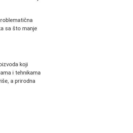
 problematična
ka sa što manje
oizvoda koji
nsama i tehnikama
iše, a prirodna