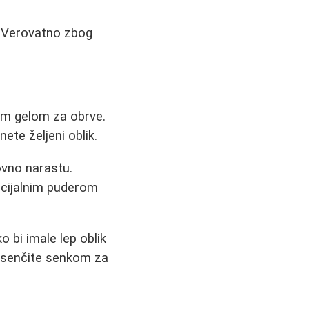
. Verovatno zbog
nim gelom za obrve.
ete željeni oblik.
ovno narastu.
ecijalnim puderom
o bi imale lep oblik
 osenčite senkom za