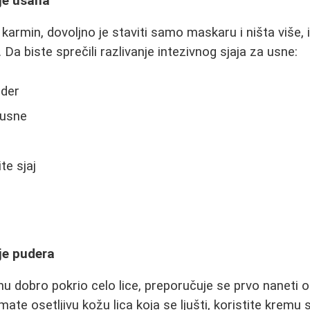
je usana
 karmin, dovoljno je staviti samo maskaru i ništa više, 
. Da biste sprečili razlivanje intezivnog sjaja za usne:
uder
 usne
te sjaj
je pudera
u dobro pokrio celo lice, preporučuje se prvo naneti 
mate osetljivu kožu lica koja se ljušti, koristite kremu