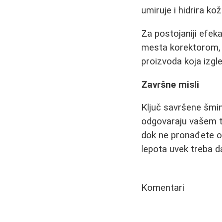
umiruje i hidrira kož
Za postojaniji efeka
mesta korektorom, z
proizvoda koja izgl
Završne misli
Ključ savršene šmin
odgovaraju vašem ti
dok ne pronađete on
lepota uvek treba d
Komentari