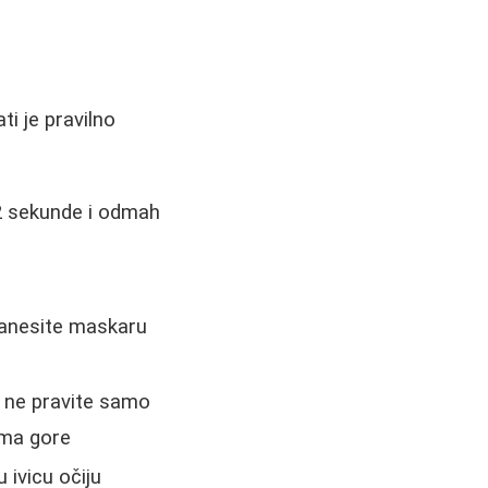
i je pravilno
 2 sekunde i odmah
 nanesite maskaru
e ne pravite samo
ema gore
 ivicu očiju