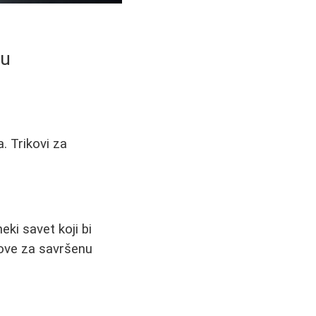
ku
. Trikovi za
ki savet koji bi
kove za savršenu