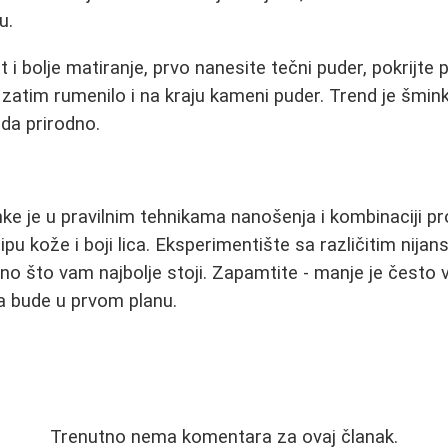
u.
t i bolje matiranje, prvo nanesite tečni puder, pokrijte
atim rumenilo i na kraju kameni puder. Trend je šmin
eda prirodno.
ke je u pravilnim tehnikama nanošenja i kombinaciji pr
pu kože i boji lica. Eksperimentište sa različitim nija
o što vam najbolje stoji. Zapamtite - manje je često v
a bude u prvom planu.
Trenutno nema komentara za ovaj članak.