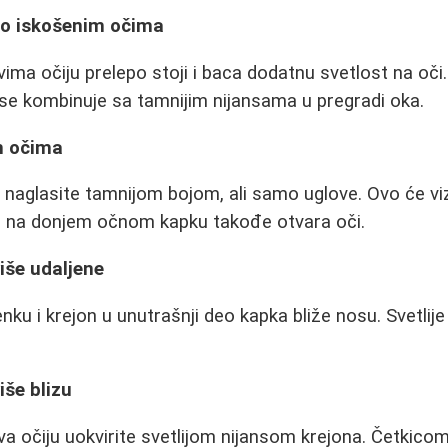
go iskošenim očima
vima očiju prelepo stoji i baca dodatnu svetlost na oč
se kombinuje sa tamnijim nijansama u pregradi oka.
m očima
u naglasite tamnijom bojom, ali samo uglove. Ovo će v
on na donjem očnom kapku takođe otvara oči.
više udaljene
ku i krejon u unutrašnji deo kapka bliže nosu. Svetlije
iše blizu
va očiju uokvirite svetlijom nijansom krejona. Četkico