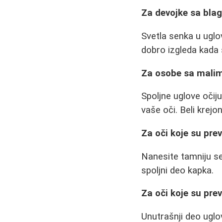
Za devojke sa bla
Svetla senka u uglo
dobro izgleda kada 
Za osobe sa mali
Spoljne uglove očij
vaše oči. Beli krej
Za oči koje su pre
Nanesite tamniju sen
spoljni deo kapka.
Za oči koje su prev
Unutrašnji deo uglo