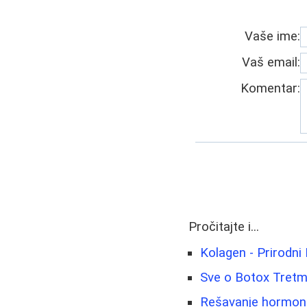
Vaše ime:
Vaš email:
Komentar:
Pročitajte i...
Kolagen - Prirodni 
Sve o Botox Tretma
Rešavanje hormonsk