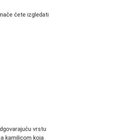
inače ćete izgledati
odgovarajuću vrstu
 sa kamilicom koja