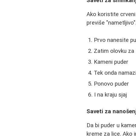
Saveti za šminkan
Ako koristite crveni
previše "nametljivo"
Prvo nanesite p
Zatim olovku za
Kameni puder
Tek onda namazi
Ponovo puder
I na kraju sjaj
Saveti za nanošen
Da bi puder u kamen
kreme za lice. Ako i