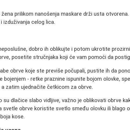
a žena prilikom nanošenja maskare drži usta otvorena
i izduživanja celog lica.
eposlušne, dobro ih oblikujte i potom ukrotite prozir
brve, posetite stručnjaka koji će vam pomoći da postign
labe obrve koje ste previše počupali, pustite ih da pon
e bojenjem - retke praznine ispunite bojom olovke, sp
m, a zatim ujednačite četkicom za obrve.
 su dlačice slabo vidljive, važno je oblikovati obrve kak
a svetle obrve koristite svetlo smeđu olovku ili blago
 boja kose.