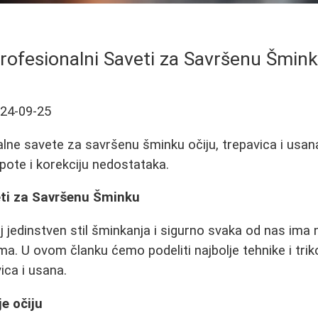
rofesionalni Saveti za Savršenu Šmin
24-09-25
lne savete za savršenu šminku očiju, trepavica i usana
epote i korekciju nedostataka.
eti za Savršenu Šminku
 jedinstven stil šminkanja i sigurno svaka od nas ima ne
ima. U ovom članku ćemo podeliti najbolje tehnike i tri
ica i usana.
e očiju