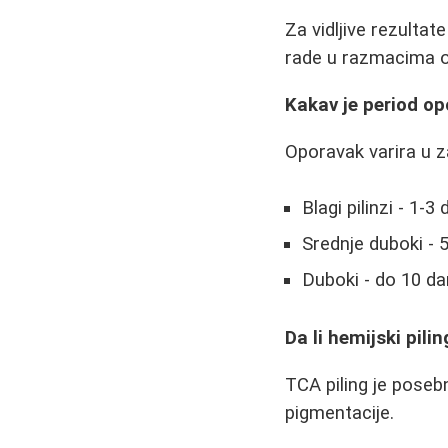
Za vidljive rezulta
rade u razmacima od
Kakav je period o
Oporavak varira u za
Blagi pilinzi - 1-
Srednje duboki - 5
Duboki - do 10 da
Da li hemijski pil
TCA piling je poseb
pigmentacije.