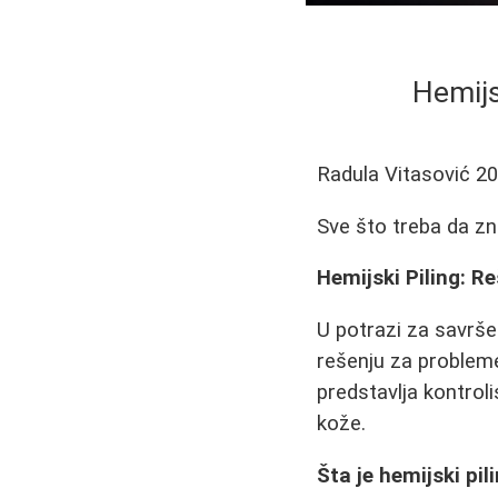
Hemijs
Radula Vitasović
20
Sve što treba da zn
Hemijski Piling: R
U potrazi za savrš
rešenju za probleme 
predstavlja kontrol
kože.
Šta je hemijski pil