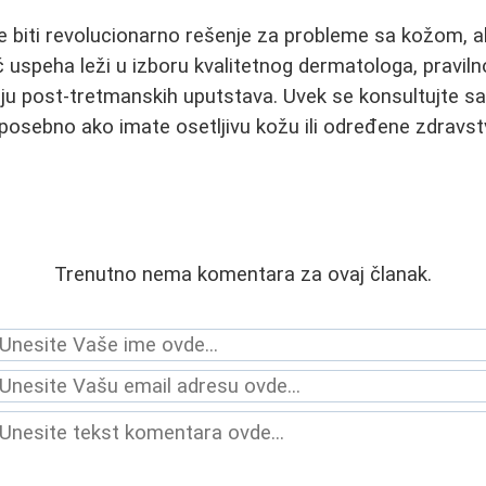
e biti revolucionarno rešenje za probleme sa kožom, al
uč uspeha leži u izboru kvalitetnog dermatologa, praviln
ju post-tretmanskih uputstava. Uvek se konsultujte s
posebno ako imate osetljivu kožu ili određene zdravs
Trenutno nema komentara za ovaj članak.