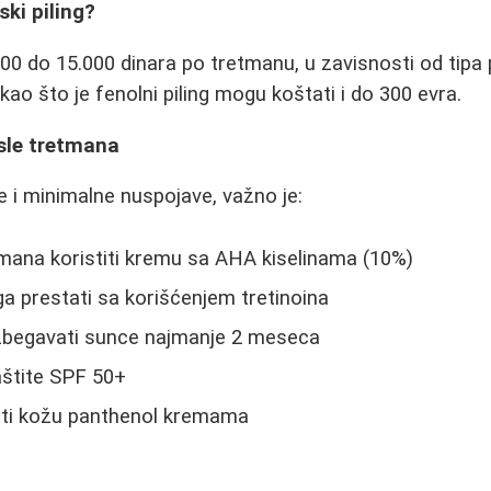
ski piling?
00 do 15.000 dinara po tretmanu, u zavisnosti od tipa pi
kao što je fenolni piling mogu koštati i do 300 evra.
osle tretmana
e i minimalne nuspojave, važno je:
tmana koristiti kremu sa AHA kiselinama (10%)
nga prestati sa korišćenjem tretinoina
zbegavati sunce najmanje 2 meseca
zaštite SPF 50+
ati kožu panthenol kremama