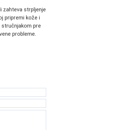
i zahteva strpljenje
oj pripremi kože i
a stručnjakom pre
tvene probleme.