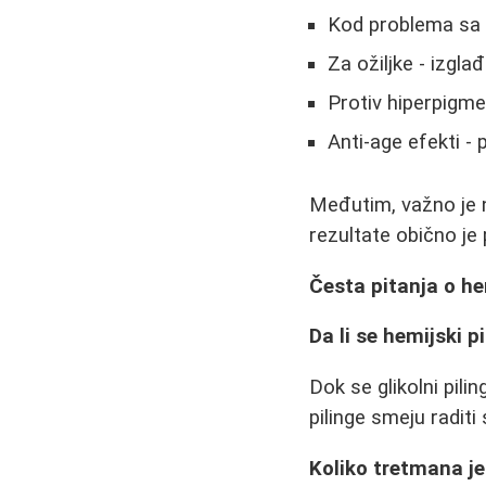
Kod problema sa 
Za ožiljke - izglađ
Protiv hiperpigme
Anti-age efekti - 
Međutim, važno je 
rezultate obično je
Česta pitanja o h
Da li se hemijski p
Dok se glikolni pil
pilinge smeju raditi
Koliko tretmana j