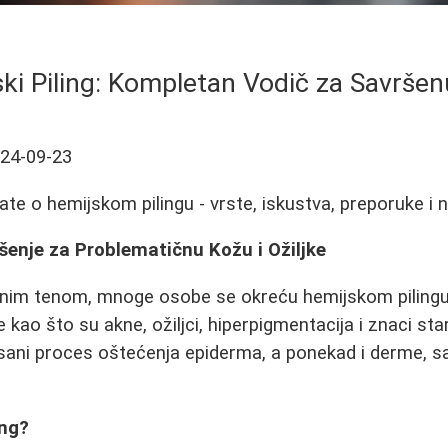
ki Piling: Kompletan Vodič za Savrše
24-09-23
ate o hemijskom pilingu - vrste, iskustva, preporuke i 
ešenje za Problematičnu Kožu i Ožiljke
enim tenom, mnoge osobe se okreću hemijskom piling
kao što su akne, ožiljci, hiperpigmentacija i znaci sta
isani proces oštećenja epiderma, a ponekad i derme, s
ing?