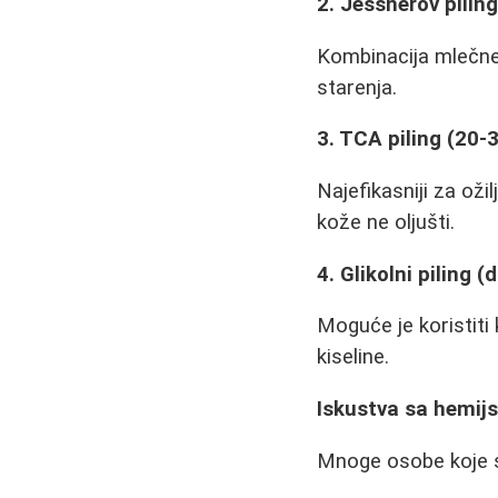
2. Jessnerov piling
Kombinacija mlečne 
starenja.
3. TCA piling (20-
Najefikasniji za oži
kože ne oljušti.
4. Glikolni piling 
Moguće je koristit
kiseline.
Iskustva sa hemij
Mnoge osobe koje su