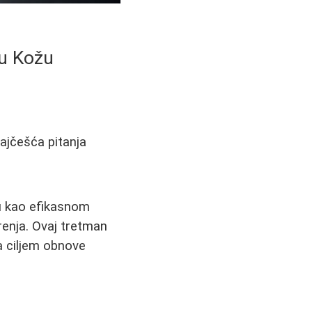
nu Kožu
najčešća pitanja
u kao efikasnom
renja. Ovaj tretman
a ciljem obnove