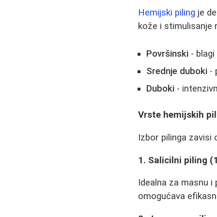
Hemijski piling
je de
kože i stimulisanje 
Površinski
- blagi
Srednje duboki
- 
Duboki
- intenziv
Vrste hemijskih pi
Izbor pilinga zavisi
1. Salicilni piling 
Idealna za masnu i p
omogućava efikasno