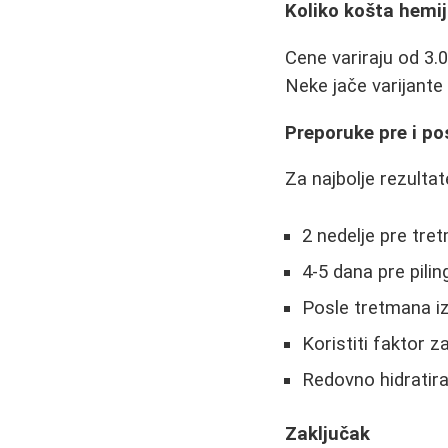
Koliko košta hemij
Cene variraju od 3.0
Neke jače varijante 
Preporuke pre i p
Za najbolje rezultat
2 nedelje pre tre
4-5 dana pre pili
Posle tretmana i
Koristiti faktor 
Redovno hidratir
Zaključak