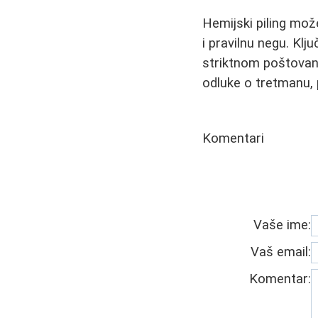
Hemijski piling mož
i pravilnu negu. Klj
striktnom poštovan
odluke o tretmanu, 
Komentari
Vaše ime:
Vaš email:
Komentar: