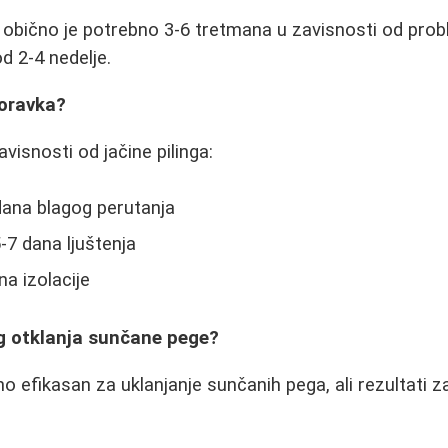
te obično je potrebno 3-6 tretmana u zavisnosti od pro
 2-4 nedelje.
poravka?
visnosti od jačine pilinga:
3 dana blagog perutanja
-7 dana ljuštenja
na izolacije
ing otklanja sunčane pege?
no efikasan za uklanjanje sunčanih pega, ali rezultati z