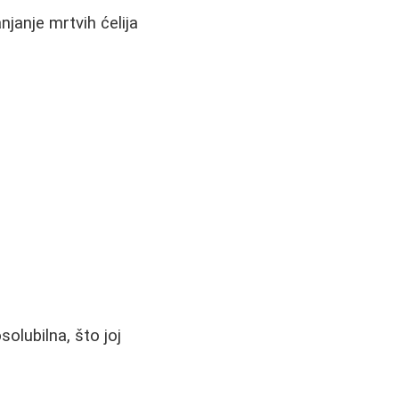
njanje mrtvih ćelija
olubilna, što joj