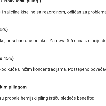
 ("Holivudski piling")
i salicilne kiseline sa rezorcinom, odličan za problem
35%)
ljke, posebno one od akni. Zahteva 5-6 dana izolacije do
(do 15%)
i kod kuće u nižim koncentracijama. Postepeno poveća
skim pilingom
 probale hemijski piling ističu sledeće benefite: