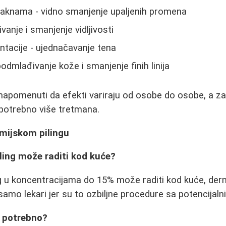
aknama - vidno smanjenje upaljenih promena
ivanje i smanjenje vidljivosti
ntacije - ujednačavanje tena
podmlađivanje kože i smanjenje finih linija
napomenuti da efekti variraju od osobe do osobe, a z
 potrebno više tretmana.
emijskom pilingu
iling može raditi kod kuće?
ing u koncentracijama do 15% može raditi kod kuće, de
 samo lekari jer su to ozbiljne procedure sa potencijaln
e potrebno?