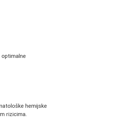
a optimalne
rmatološke hemijske
im rizicima.