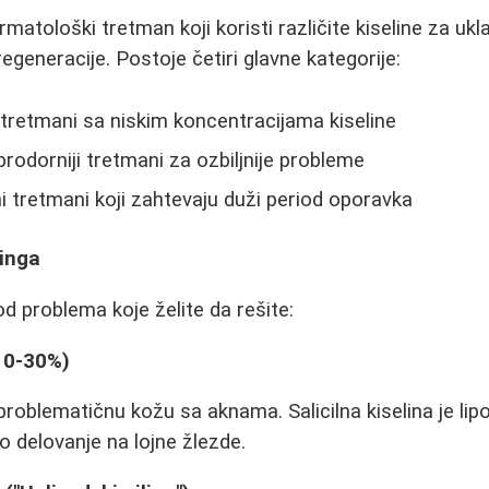
rmatološki tretman koji koristi različite kiseline za ukla
regeneracije. Postoje četiri glavne kategorije:
 tretmani sa niskim koncentracijama kiseline
prodorniji tretmani za ozbiljnije probleme
ni tretmani koji zahtevaju duži period oporavka
linga
 od problema koje želite da rešite:
(10-30%)
roblematičnu kožu sa aknama. Salicilna kiselina je lipos
 delovanje na lojne žlezde.