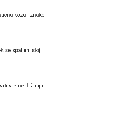
atičnu kožu i znake
k se spaljeni sloj
vati vreme držanja