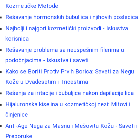
Kozmetičke Metode
Rešavanje hormonskih bubuljica i njihovih posledica
Najbolji i najgori kozmetički proizvodi - Iskustva
korisnica
Rešavanje problema sa neuspešnim filerima u
podočnjacima - Iskustva i saveti
Kako se Boriti Protiv Prvih Borica: Saveti za Negu
Kože u Dvadesetim i Tricestima
Rešenja za iritacije i bubuljice nakon depilacije lica
Hijaluronska kiselina u kozmetičkoj nezi: Mitovi i
činjenice
Anti-Age Nega za Masnu i Mešovitu Kožu - Saveti i
Preporuke