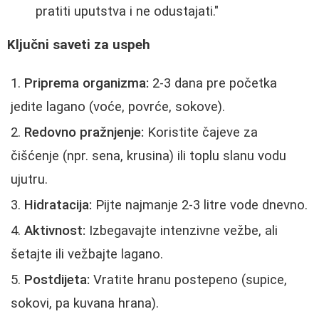
pratiti uputstva i ne odustajati."
Ključni saveti za uspeh
Priprema organizma:
2-3 dana pre početka
jedite lagano (voće, povrće, sokove).
Redovno pražnjenje:
Koristite čajeve za
čišćenje (npr. sena, krusina) ili toplu slanu vodu
ujutru.
Hidratacija:
Pijte najmanje 2-3 litre vode dnevno.
Aktivnost:
Izbegavajte intenzivne vežbe, ali
šetajte ili vežbajte lagano.
Postdijeta:
Vratite hranu postepeno (supice,
sokovi, pa kuvana hrana).