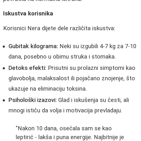
Iskustva korisnika
Korisnici Nera dijete dele različita iskustva:
Gubitak kilograma:
Neki su izgubili 4-7 kg za 7-10
dana, posebno u obimu struka i stomaka.
Detoks efekti:
Prisutni su prolazni simptomi kao
glavobolja, malaksalost ili pojačano znojenje, što
ukazuje na eliminaciju toksina.
Psihološki izazovi:
Glad i iskušenja su česti, ali
mnogi ističu da volja i motivacija prevladaju.
"Nakon 10 dana, osećala sam se kao
leptirić - lakša i puna energije. Najbitnije je