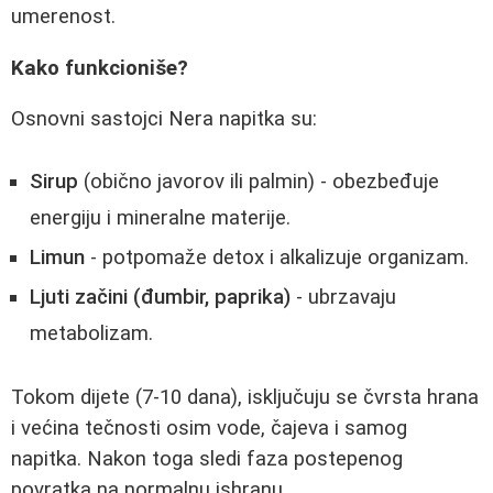
umerenost.
Kako funkcioniše?
Osnovni sastojci Nera napitka su:
Sirup
(obično javorov ili palmin) - obezbeđuje
energiju i mineralne materije.
Limun
- potpomaže detox i alkalizuje organizam.
Ljuti začini (đumbir, paprika)
- ubrzavaju
metabolizam.
Tokom dijete (7-10 dana), isključuju se čvrsta hrana
i većina tečnosti osim vode, čajeva i samog
napitka. Nakon toga sledi faza postepenog
povratka na normalnu ishranu.