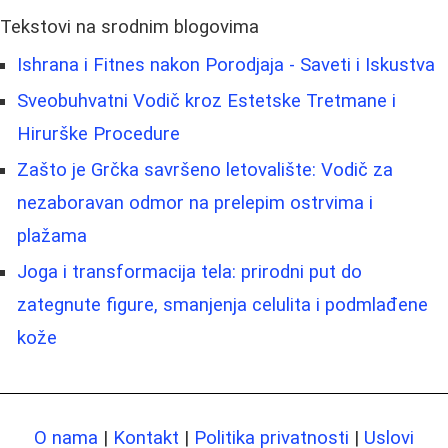
Tekstovi na srodnim blogovima
Ishrana i Fitnes nakon Porodjaja - Saveti i Iskustva
Sveobuhvatni Vodič kroz Estetske Tretmane i
Hirurške Procedure
Zašto je Grčka savršeno letovalište: Vodič za
nezaboravan odmor na prelepim ostrvima i
plažama
Joga i transformacija tela: prirodni put do
zategnute figure, smanjenja celulita i podmlađene
kože
O nama
|
Kontakt
|
Politika privatnosti
|
Uslovi