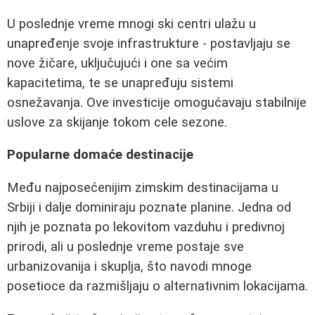
U poslednje vreme mnogi ski centri ulažu u
unapređenje svoje infrastrukture - postavljaju se
nove žičare, uključujući i one sa većim
kapacitetima, te se unapređuju sistemi
osnežavanja. Ove investicije omogućavaju stabilnije
uslove za skijanje tokom cele sezone.
Popularne domaće destinacije
Među najposećenijim zimskim destinacijama u
Srbiji i dalje dominiraju poznate planine. Jedna od
njih je poznata po lekovitom vazduhu i predivnoj
prirodi, ali u poslednje vreme postaje sve
urbanizovanija i skuplja, što navodi mnoge
posetioce da razmišljaju o alternativnim lokacijama.