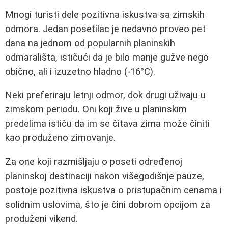
Mnogi turisti dele pozitivna iskustva sa zimskih
odmora. Jedan posetilac je nedavno proveo pet
dana na jednom od popularnih planinskih
odmarališta, ističući da je bilo manje gužve nego
obično, ali i izuzetno hladno (-16°C).
Neki preferiraju letnji odmor, dok drugi uživaju u
zimskom periodu. Oni koji žive u planinskim
predelima ističu da im se čitava zima može činiti
kao produženo zimovanje.
Za one koji razmišljaju o poseti određenoj
planinskoj destinaciji nakon višegodišnje pauze,
postoje pozitivna iskustva o pristupačnim cenama i
solidnim uslovima, što je čini dobrom opcijom za
produženi vikend.