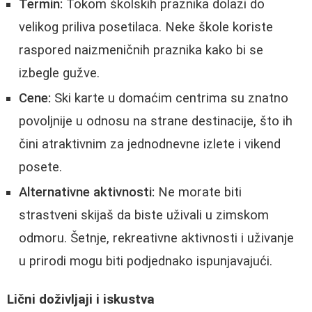
Termin:
Tokom školskih praznika dolazi do
velikog priliva posetilaca. Neke škole koriste
raspored naizmeničnih praznika kako bi se
izbegle gužve.
Cene:
Ski karte u domaćim centrima su znatno
povoljnije u odnosu na strane destinacije, što ih
čini atraktivnim za jednodnevne izlete i vikend
posete.
Alternativne aktivnosti:
Ne morate biti
strastveni skijaš da biste uživali u zimskom
odmoru. Šetnje, rekreativne aktivnosti i uživanje
u prirodi mogu biti podjednako ispunjavajući.
Lični doživljaji i iskustva