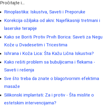
Pročitajte i...
Rinoplastika: Iskustva, Saveti i Preporuke
Korekcija ožiljaka od akni: Najefikasniji tretmani i
laserske terapije
Kako se Boriti Protiv Prvih Borica: Saveti za Negu
Kože u Dvadesetim i Tricestima
Ishrana i Koža Lica: Šta Kažu Lična Iskustva?
Kako rešiti problem sa bubuljicama i flekama -
Saveti i rešenja
Sve što treba da znate o blagotvornim efektima
masaže
Silikonski implantati: Za i protiv - Šta mislite o
estetskim intervencijama?