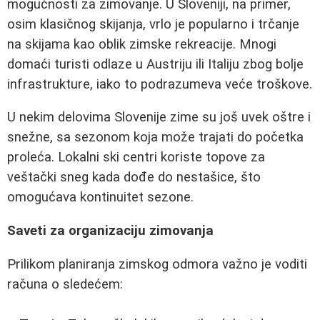
mogućnosti za zimovanje. U Sloveniji, na primer,
osim klasičnog skijanja, vrlo je popularno i trčanje
na skijama kao oblik zimske rekreacije. Mnogi
domaći turisti odlaze u Austriju ili Italiju zbog bolje
infrastrukture, iako to podrazumeva veće troškove.
U nekim delovima Slovenije zime su još uvek oštre i
snežne, sa sezonom koja može trajati do početka
proleća. Lokalni ski centri koriste topove za
veštački sneg kada dođe do nestašice, što
omogućava kontinuitet sezone.
Saveti za organizaciju zimovanja
Prilikom planiranja zimskog odmora važno je voditi
računa o sledećem: