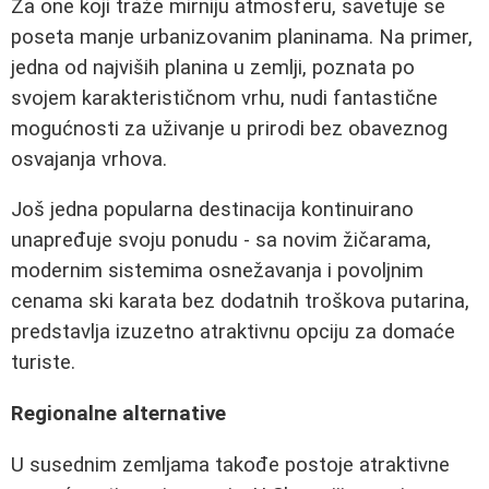
Za one koji traže mirniju atmosferu, savetuje se
poseta manje urbanizovanim planinama. Na primer,
jedna od najviših planina u zemlji, poznata po
svojem karakterističnom vrhu, nudi fantastične
mogućnosti za uživanje u prirodi bez obaveznog
osvajanja vrhova.
Još jedna popularna destinacija kontinuirano
unapređuje svoju ponudu - sa novim žičarama,
modernim sistemima osnežavanja i povoljnim
cenama ski karata bez dodatnih troškova putarina,
predstavlja izuzetno atraktivnu opciju za domaće
turiste.
Regionalne alternative
U susednim zemljama takođe postoje atraktivne