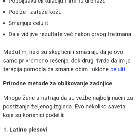
Poboljšava cirkulaciju i limfnu drenažu
Podiže i zateže kožu
Smanjuje celulit
Daje vidljive rezultate već nakon prvog tretmana
Međutim, neki su skeptični i smatraju da je ovo
samo privremeno rešenje, dok drugi tvrde da im je
terapija pomogla da smanje obim i uklone
celulit
.
Prirodne metode za oblikovanje zadnjice
Mnoge žene smatraju da su vežbe najbolji način za
postizanje željenog izgleda. Evo nekoliko saveta
koje su korisnici podelili:
1. Latino plesovi