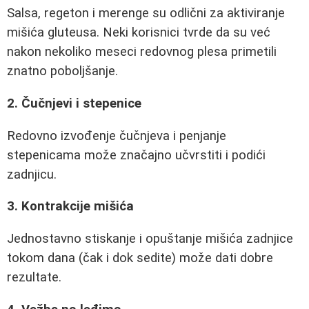
Salsa, regeton i merenge su odlični za aktiviranje
mišića gluteusa. Neki korisnici tvrde da su već
nakon nekoliko meseci redovnog plesa primetili
znatno poboljšanje.
2. Čučnjevi i stepenice
Redovno izvođenje čučnjeva i penjanje
stepenicama može značajno učvrstiti i podići
zadnjicu.
3. Kontrakcije mišića
Jednostavno stiskanje i opuštanje mišića zadnjice
tokom dana (čak i dok sedite) može dati dobre
rezultate.