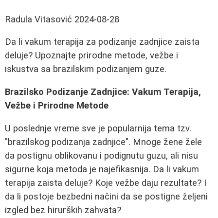
Radula Vitasović
2024-08-28
Da li vakum terapija za podizanje zadnjice zaista
deluje? Upoznajte prirodne metode, vežbe i
iskustva sa brazilskim podizanjem guze.
Brazilsko Podizanje Zadnjice: Vakum Terapija,
Vežbe i Prirodne Metode
U poslednje vreme sve je popularnija tema tzv.
"brazilskog podizanja zadnjice". Mnoge žene žele
da postignu oblikovanu i podignutu guzu, ali nisu
sigurne koja metoda je najefikasnija. Da li vakum
terapija zaista deluje? Koje vežbe daju rezultate? I
da li postoje bezbedni načini da se postigne željeni
izgled bez hirurških zahvata?