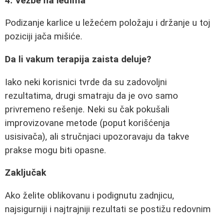
4. Vežbe na leđima
Podizanje karlice u ležećem položaju i držanje u toj
poziciji jača mišiće.
Da li vakum terapija zaista deluje?
Iako neki korisnici tvrde da su zadovoljni
rezultatima, drugi smatraju da je ovo samo
privremeno rešenje. Neki su čak pokušali
improvizovane metode (poput korišćenja
usisivača), ali stručnjaci upozoravaju da takve
prakse mogu biti opasne.
Zaključak
Ako želite oblikovanu i podignutu zadnjicu,
najsigurniji i najtrajniji rezultati se postižu redovnim