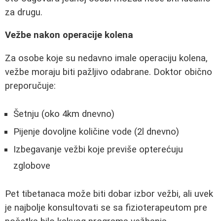
za drugu.
Vežbe nakon operacije kolena
Za osobe koje su nedavno imale operaciju kolena,
vežbe moraju biti pažljivo odabrane. Doktor obično
preporučuje:
Šetnju (oko 4km dnevno)
Pijenje dovoljne količine vode (2l dnevno)
Izbegavanje vežbi koje previše opterećuju
zglobove
Pet tibetanaca može biti dobar izbor vežbi, ali uvek
je najbolje konsultovati se sa fizioterapeutom pre