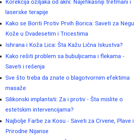
Korekcija ožiljaka od akni: Najefikasniji tretmani i
laserske terapije
Kako se Boriti Protiv Prvih Borica: Saveti za Negu
Kože u Dvadesetim i Tricestima
Ishrana i Koža Lica: Šta Kažu Lična Iskustva?
Kako rešiti problem sa bubuljicama i flekama -
Saveti i rešenja
Sve što treba da znate o blagotvornim efektima
masaže
Silikonski implantati: Za i protiv - Šta mislite o
estetskim intervencijama?
Najbolje Farbe za Kosu - Saveti za Crvene, Plave i
Prirodne Nijanse