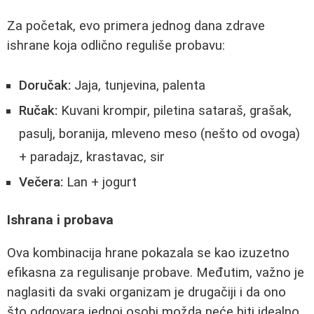
Za početak, evo primera jednog dana zdrave
ishrane koja odlično reguliše probavu:
Doručak:
Jaja, tunjevina, palenta
Ručak:
Kuvani krompir, piletina sataraš, grašak,
pasulj, boranija, mleveno meso (nešto od ovoga)
+ paradajz, krastavac, sir
Večera:
Lan + jogurt
Ishrana i probava
Ova kombinacija hrane pokazala se kao izuzetno
efikasna za regulisanje probave. Međutim, važno je
naglasiti da svaki organizam je drugačiji i da ono
što odgovara jednoj osobi možda neće biti idealno