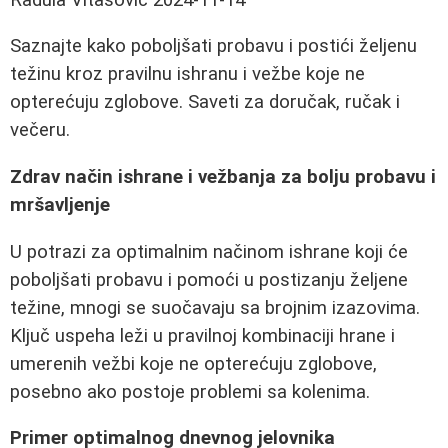
Saznajte kako poboljšati probavu i postići željenu
težinu kroz pravilnu ishranu i vežbe koje ne
opterećuju zglobove. Saveti za doručak, ručak i
večeru.
Zdrav način ishrane i vežbanja za bolju probavu i
mršavljenje
U potrazi za optimalnim načinom ishrane koji će
poboljšati probavu i pomoći u postizanju željene
težine, mnogi se suočavaju sa brojnim izazovima.
Ključ uspeha leži u pravilnoj kombinaciji hrane i
umerenih vežbi koje ne opterećuju zglobove,
posebno ako postoje problemi sa kolenima.
Primer optimalnog dnevnog jelovnika