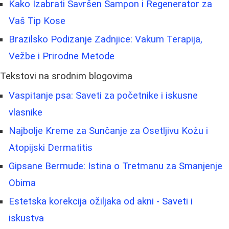
Kako Izabrati Savršen Šampon i Regenerator za
Vaš Tip Kose
Brazilsko Podizanje Zadnjice: Vakum Terapija,
Vežbe i Prirodne Metode
Tekstovi na srodnim blogovima
Vaspitanje psa: Saveti za početnike i iskusne
vlasnike
Najbolje Kreme za Sunčanje za Osetljivu Kožu i
Atopijski Dermatitis
Gipsane Bermude: Istina o Tretmanu za Smanjenje
Obima
Estetska korekcija ožiljaka od akni - Saveti i
iskustva