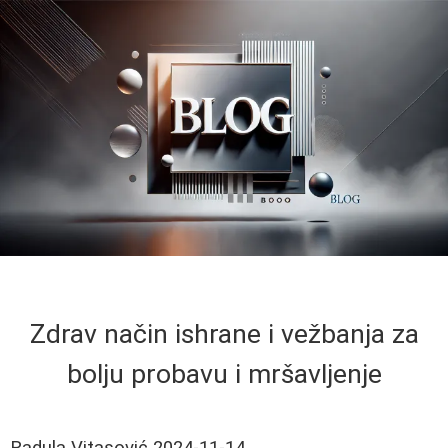
Zdrav način ishrane i vežbanja za
bolju probavu i mršavljenje
Radula Vitasović
2024-11-14