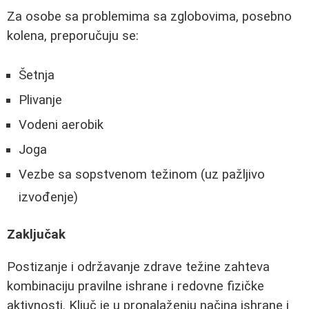
Za osobe sa problemima sa zglobovima, posebno
kolena, preporučuju se:
Šetnja
Plivanje
Vodeni aerobik
Joga
Vezbe sa sopstvenom težinom (uz pažljivo
izvođenje)
Zaključak
Postizanje i održavanje zdrave težine zahteva
kombinaciju pravilne ishrane i redovne fizičke
aktivnosti. Ključ je u pronalaženju načina ishrane i