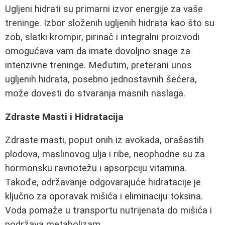
Ugljeni hidrati su primarni izvor energije za vaše
treninge. Izbor složenih ugljenih hidrata kao što su
zob, slatki krompir, pirinač i integralni proizvodi
omogućava vam da imate dovoljno snage za
intenzivne treninge. Međutim, preterani unos
ugljenih hidrata, posebno jednostavnih šećera,
može dovesti do stvaranja masnih naslaga.
Zdraste Masti i Hidratacija
Zdraste masti, poput onih iz avokada, orašastih
plodova, maslinovog ulja i ribe, neophodne su za
hormonsku ravnotežu i apsorpciju vitamina.
Takođe, održavanje odgovarajuće hidratacije je
ključno za oporavak mišića i eliminaciju toksina.
Voda pomaže u transportu nutrijenata do mišića i
podržava metabolizam.