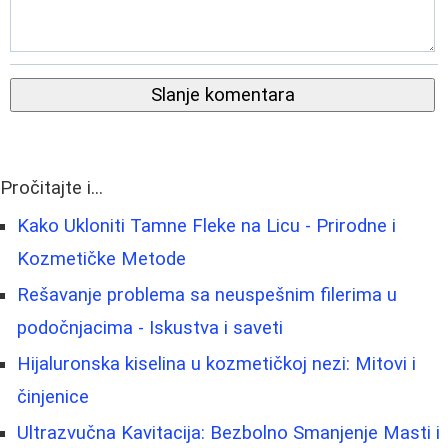
Slanje komentara
Pročitajte i...
Kako Ukloniti Tamne Fleke na Licu - Prirodne i
Kozmetičke Metode
Rešavanje problema sa neuspešnim filerima u
podočnjacima - Iskustva i saveti
Hijaluronska kiselina u kozmetičkoj nezi: Mitovi i
činjenice
Ultrazvučna Kavitacija: Bezbolno Smanjenje Masti i