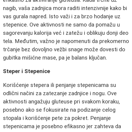
nagib, vaša zadnjica mora raditi intenzivnije kako bi
vas gurala napred. Isto važi i za brzo hodanje uz
stepenice. Ove aktivnosti ne samo da pomažu u
sagorevanju kalorija već i zatežu i oblikuju donji deo
tela. Međutim, važno je napomenuti da prekomerno
trčanje bez dovoljno vežbi snage može dovesti do
gubitka mišićne mase, pa je balans ključan.
Steper i Stepenice
Korišćenje stepera ili penjanje stepenicama su
odlični načini za zatezanje zadnjice i nogu. Ove
aktivnosti angažuju gluteuse pri svakom koraku,
posebno ako se fokusirate na podizanje celog
stopala i korišćenje pete za pokret. Penjanje
stepenicama je posebno efikasno jer zahteva da