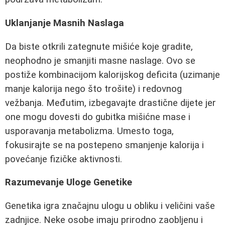
Uklanjanje Masnih Naslaga
Da biste otkrili zategnute mišiće koje gradite,
neophodno je smanjiti masne naslage. Ovo se
postiže kombinacijom kalorijskog deficita (uzimanje
manje kalorija nego što trošite) i redovnog
vežbanja. Međutim, izbegavajte drastične dijete jer
one mogu dovesti do gubitka mišićne mase i
usporavanja metabolizma. Umesto toga,
fokusirajte se na postepeno smanjenje kalorija i
povećanje fizičke aktivnosti.
Razumevanje Uloge Genetike
Genetika igra značajnu ulogu u obliku i veličini vaše
zadnjice. Neke osobe imaju prirodno zaobljenu i