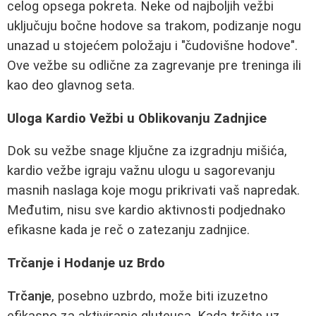
celog opsega pokreta. Neke od najboljih vežbi
uključuju bočne hodove sa trakom, podizanje nogu
unazad u stojećem položaju i "čudovišne hodove".
Ove vežbe su odlične za zagrevanje pre treninga ili
kao deo glavnog seta.
Uloga Kardio Vežbi u Oblikovanju Zadnjice
Dok su vežbe snage ključne za izgradnju mišića,
kardio vežbe igraju važnu ulogu u sagorevanju
masnih naslaga koje mogu prikrivati vaš napredak.
Međutim, nisu sve kardio aktivnosti podjednako
efikasne kada je reč o zatezanju zadnjice.
Trčanje i Hodanje uz Brdo
Trčanje
, posebno uzbrdo, može biti izuzetno
efikasno za aktiviranje gluteusa. Kada trčite uz