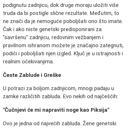
podignutu zadnjicu, dok druge moraju uložiti više
truda da bi postigle slične rezultate. Međutim, to
ne znači da je nemoguće poboljšati ono što imate.
Čak i ako niste genetski predisponirani za
"savršenu" zadnjicu, redovnim vežbanjem i
pravilnom ishranom možete je značajno zategnuti,
podići i poboljšati njen izgled. Ključ je u istrajnosti i
realnim očekivanjima.
Česte Zablude i Greške
U potrazi za boljom zadnjicom, mnogi padaju u
zamke različitih zabluda. Evo nekih od najčešćih:
"Čučnjevi će mi napraviti noge kao Piksija"
Ovo je jedna od najvećih zabluda. Žene genetski