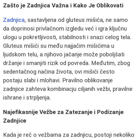
Zašto je Zadnjica Važna i Kako Je Oblikovati
Zadnjica
, sastavljena od gluteus mišića, ne samo
da doprinosi privlačnom izgledu već i igra ključnu
ulogu u pokretljivosti, stabilnosti i snazi celog tela.
Gluteus mišići su među najjačim mišićima u
ljudskom telu, a njihovo jačanje može poboljšati
držanje i smanjiti rizik od povreda. Međutim, zbog
sedentačnog načina života, ovi mišići često
postaju slabi i mlohavi. Pravilno oblikovanje
zadnjice zahteva kombinacju ciljanih vežbi, pravilne
ishrane i strpljenja.
Najefikasnije Vežbe za Zatezanje i Podizanje
Zadnjice
Kada je reč o vežbama za zadnjicu, postoji nekoliko