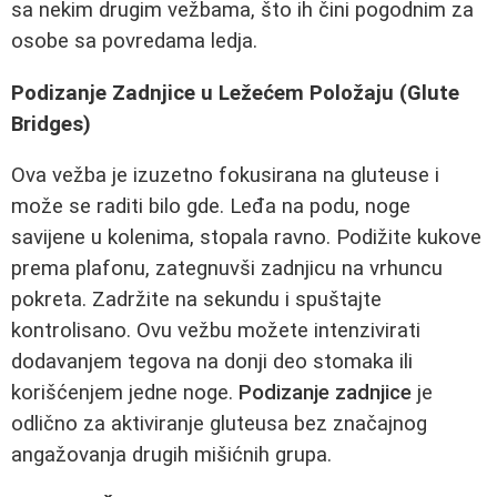
sa nekim drugim vežbama, što ih čini pogodnim za
osobe sa povredama ledja.
Podizanje Zadnjice u Ležećem Položaju (Glute
Bridges)
Ova vežba je izuzetno fokusirana na gluteuse i
može se raditi bilo gde. Leđa na podu, noge
savijene u kolenima, stopala ravno. Podižite kukove
prema plafonu, zategnuvši zadnjicu na vrhuncu
pokreta. Zadržite na sekundu i spuštajte
kontrolisano. Ovu vežbu možete intenzivirati
dodavanjem tegova na donji deo stomaka ili
korišćenjem jedne noge.
Podizanje zadnjice
je
odlično za aktiviranje gluteusa bez značajnog
angažovanja drugih mišićnih grupa.