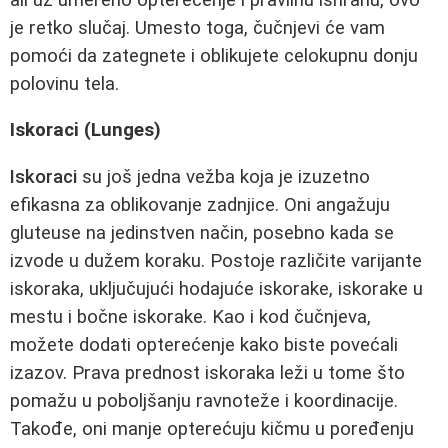
je retko slučaj. Umesto toga, čučnjevi će vam
pomoći da zategnete i oblikujete celokupnu donju
polovinu tela.
Iskoraci (Lunges)
Iskoraci
su još jedna vežba koja je izuzetno
efikasna za oblikovanje zadnjice. Oni angažuju
gluteuse na jedinstven način, posebno kada se
izvode u dužem koraku. Postoje različite varijante
iskoraka, uključujući hodajuće iskorake, iskorake u
mestu i bočne iskorake. Kao i kod čučnjeva,
možete dodati opterećenje kako biste povećali
izazov. Prava prednost iskoraka leži u tome što
pomažu u poboljšanju ravnoteže i koordinacije.
Takođe, oni manje opterećuju kičmu u poređenju