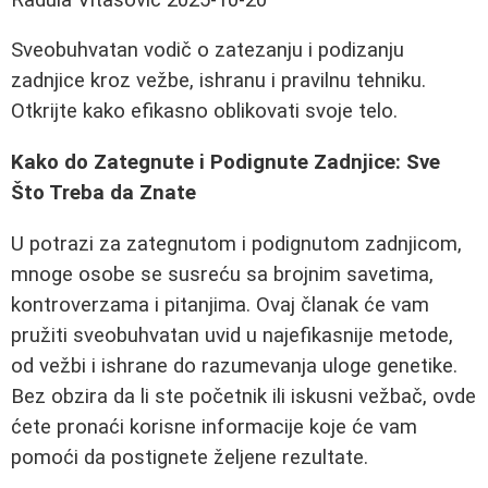
Sveobuhvatan vodič o zatezanju i podizanju
zadnjice kroz vežbe, ishranu i pravilnu tehniku.
Otkrijte kako efikasno oblikovati svoje telo.
Kako do Zategnute i Podignute Zadnjice: Sve
Što Treba da Znate
U potrazi za zategnutom i podignutom zadnjicom,
mnoge osobe se susreću sa brojnim savetima,
kontroverzama i pitanjima. Ovaj članak će vam
pružiti sveobuhvatan uvid u najefikasnije metode,
od vežbi i ishrane do razumevanja uloge genetike.
Bez obzira da li ste početnik ili iskusni vežbač, ovde
ćete pronaći korisne informacije koje će vam
pomoći da postignete željene rezultate.