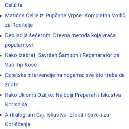
Celulita
Matične Ćelije iz Pupčane Vrpce: Kompletan Vodič
za Roditelje
Depilacija šećerom: Drevna metoda koja vraća
popularnost
Kako Izabrati Savršen Šampon i Regenerator za
Vaš Tip Kose
Estetske intervencije na nogama: sve što treba da
znate
Kako Ukloniti Ožiljke: Najbolji Preparati i Iskustva
Korisnika
Antikilogram Čaj: Iskustva, Efekti i Saveti za
Korišćenje