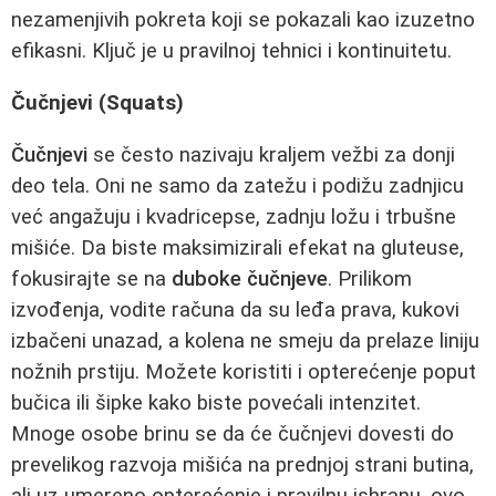
nezamenjivih pokreta koji se pokazali kao izuzetno
efikasni. Ključ je u pravilnoj tehnici i kontinuitetu.
Čučnjevi (Squats)
Čučnjevi
se često nazivaju kraljem vežbi za donji
deo tela. Oni ne samo da zatežu i podižu zadnjicu
već angažuju i kvadricepse, zadnju ložu i trbušne
mišiće. Da biste maksimizirali efekat na gluteuse,
fokusirajte se na
duboke čučnjeve
. Prilikom
izvođenja, vodite računa da su leđa prava, kukovi
izbačeni unazad, a kolena ne smeju da prelaze liniju
nožnih prstiju. Možete koristiti i opterećenje poput
bučica ili šipke kako biste povećali intenzitet.
Mnoge osobe brinu se da će čučnjevi dovesti do
prevelikog razvoja mišića na prednjoj strani butina,
ali uz umereno opterećenje i pravilnu ishranu, ovo