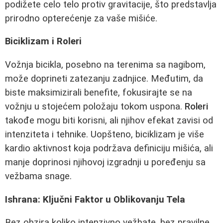
podižete celo telo protiv gravitacije, što predstavlja
prirodno opterećenje za vaše mišiće.
Biciklizam i Roleri
Vožnja bicikla, posebno na terenima sa nagibom,
može doprineti zatezanju zadnjice. Međutim, da
biste maksimizirali benefite, fokusirajte se na
vožnju u stojećem položaju tokom uspona.
Roleri
takođe mogu biti korisni, ali njihov efekat zavisi od
intenziteta i tehnike. Uopšteno, biciklizam je više
kardio aktivnost koja podržava definiciju mišića, ali
manje doprinosi njihovoj izgradnji u poređenju sa
vežbama snage.
Ishrana: Ključni Faktor u Oblikovanju Tela
Bez obzira koliko intenzivno vežbate, bez pravilne