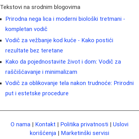
Tekstovi na srodnim blogovima
Prirodna nega lica i moderni biološki tretmani -
kompletan vodič
Vodič za vežbanje kod kuće - Kako postići
rezultate bez teretane
Kako da pojednostavite život i dom: Vodič za
raščišćavanje i minimalizam
Vodič za oblikovanje tela nakon trudnoće: Prirodni
put i estetske procedure
O nama
|
Kontakt
|
Politika privatnosti
|
Uslovi
korišćenja
|
Marketinški servisi