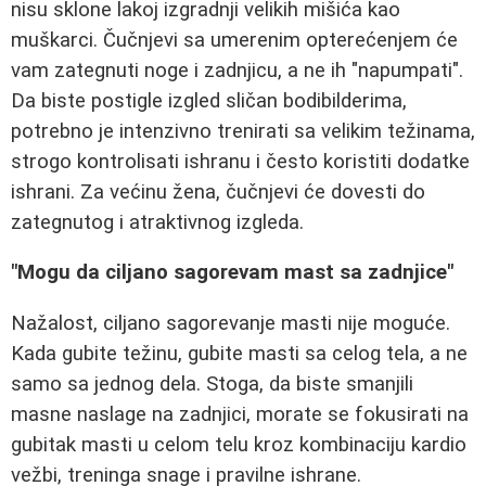
nisu sklone lakoj izgradnji velikih mišića kao
muškarci. Čučnjevi sa umerenim opterećenjem će
vam zategnuti noge i zadnjicu, a ne ih "napumpati".
Da biste postigle izgled sličan bodibilderima,
potrebno je intenzivno trenirati sa velikim težinama,
strogo kontrolisati ishranu i često koristiti dodatke
ishrani. Za većinu žena, čučnjevi će dovesti do
zategnutog i atraktivnog izgleda.
"Mogu da ciljano sagorevam mast sa zadnjice"
Nažalost, ciljano sagorevanje masti nije moguće.
Kada gubite težinu, gubite masti sa celog tela, a ne
samo sa jednog dela. Stoga, da biste smanjili
masne naslage na zadnjici, morate se fokusirati na
gubitak masti u celom telu kroz kombinaciju kardio
vežbi, treninga snage i pravilne ishrane.