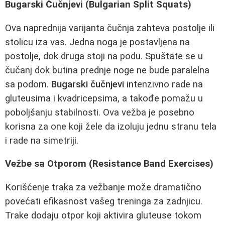
Bugarski Čučnjevi (Bulgarian Split Squats)
Ova naprednija varijanta čučnja zahteva postolje ili
stolicu iza vas. Jedna noga je postavljena na
postolje, dok druga stoji na podu. Spuštate se u
čučanj dok butina prednje noge ne bude paralelna
sa podom.
Bugarski čučnjevi
intenzivno rade na
gluteusima i kvadricepsima, a takođe pomažu u
poboljšanju stabilnosti. Ova vežba je posebno
korisna za one koji žele da izoluju jednu stranu tela
i rade na simetriji.
Vežbe sa Otporom (Resistance Band Exercises)
Korišćenje traka za vežbanje može dramatično
povećati efikasnost vašeg treninga za zadnjicu.
Trake dodaju otpor koji aktivira gluteuse tokom