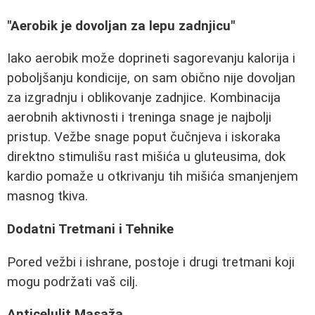
"Aerobik je dovoljan za lepu zadnjicu"
Iako aerobik može doprineti sagorevanju kalorija i
poboljšanju kondicije, on sam obično nije dovoljan
za izgradnju i oblikovanje zadnjice. Kombinacija
aerobnih aktivnosti i treninga snage je najbolji
pristup. Vežbe snage poput čučnjeva i iskoraka
direktno stimulišu rast mišića u gluteusima, dok
kardio pomaže u otkrivanju tih mišića smanjenjem
masnog tkiva.
Dodatni Tretmani i Tehnike
Pored vežbi i ishrane, postoje i drugi tretmani koji
mogu podržati vaš cilj.
Anticelulit Masaža