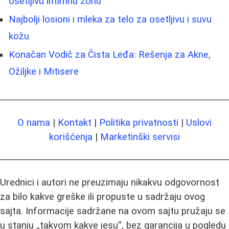
osetljivu intimnu zonu
Najbolji losioni i mleka za telo za osetljivu i suvu
kožu
Konačan Vodič za Čista Leđa: Rešenja za Akne,
Ožiljke i Mitisere
O nama
|
Kontakt
|
Politika privatnosti
|
Uslovi
korišćenja
|
Marketinški servisi
Urednici i autori ne preuzimaju nikakvu odgovornost
za bilo kakve greške ili propuste u sadržaju ovog
sajta. Informacije sadržane na ovom sajtu pružaju se
u stanju „takvom kakve jesu“, bez garancija u pogledu