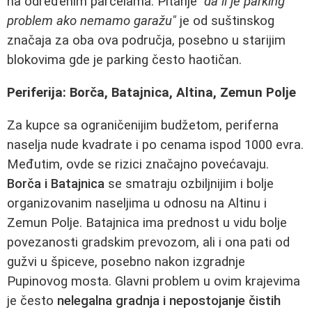
na određenim parcelama. Pitanje
"da li je parking
problem ako nemamo garažu"
je od suštinskog
značaja za oba ova područja, posebno u starijim
blokovima gde je parking često haotičan.
Periferija: Borča, Batajnica, Altina, Zemun Polje
Za kupce sa ograničenijim budžetom, periferna
naselja nude kvadrate i po cenama ispod 1000 evra.
Međutim, ovde se rizici značajno povećavaju.
Borča i Batajnica
se smatraju ozbiljnijim i bolje
organizovanim naseljima u odnosu na Altinu i
Zemun Polje. Batajnica ima prednost u vidu bolje
povezanosti gradskim prevozom, ali i ona pati od
gužvi u špiceve, posebno nakon izgradnje
Pupinovog mosta. Glavni problem u ovim krajevima
je često
nelegalna gradnja i nepostojanje čistih