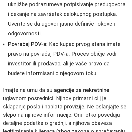
uknjižbe podrazumeva potpisivanje predugovora
i čekanje na završetak celokupnog postupka.
Uverite se da ugovor jasno definiše rokove i
odgovornosti.
Povraćaj PDV-a:
Kao kupac prvog stana imate
pravo na povraćaj PDV-a. Proces običje vodi
investitor ili prodavac, ali je vaše pravo da
budete informisani o njegovom toku.
Imajte na umu da su
agencije za nekretnine
uglavnom posrednici. Njihov primarni cilj je
sklapanje posla i naplata provizije. Ne oslanjajte se
slepo na njihove informacije. Oni retko poseduju
detaljne podatke o gradnji, a njihova obaveza
legitimisanja klijenata (zbog zakona o sprečavanju