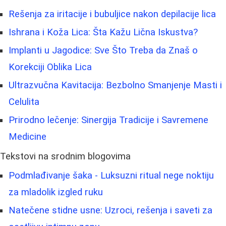
Rešenja za iritacije i bubuljice nakon depilacije lica
Ishrana i Koža Lica: Šta Kažu Lična Iskustva?
Implanti u Jagodice: Sve Što Treba da Znaš o
Korekciji Oblika Lica
Ultrazvučna Kavitacija: Bezbolno Smanjenje Masti i
Celulita
Prirodno lečenje: Sinergija Tradicije i Savremene
Medicine
Tekstovi na srodnim blogovima
Podmlađivanje šaka - Luksuzni ritual nege noktiju
za mladolik izgled ruku
Natečene stidne usne: Uzroci, rešenja i saveti za