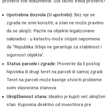
proveriti sve dokumente. Šta tačno treba proveriti?
Upotrebna dozvola (U upotrebi):
Bez nje se
zgrada ne sme koristiti, a stan ne može pravilno
da se uknjiži. Pazite na objekte legalizovane
naknadno - u katastru može stojati napomena
da "Republika Srbija ne garantuje za stabilnost i
sigurnost objekta".
Status parcele i zgrade:
Proverite da li postoji
hipoteka ili drugi teret na parceli ili samoj zgradi.
Teret na parceli može kasnije stvoriti probleme
svim vlasnicima stanova.
Uknjižbenost stana:
Idealno je kupiti već uknjižen
stan. Kupovina direktno od investitora pre