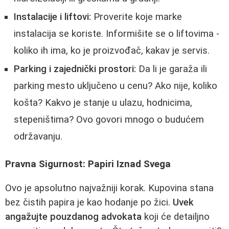
Instalacije i liftovi:
Proverite koje marke
instalacija se koriste. Informišite se o liftovima -
koliko ih ima, ko je proizvođač, kakav je servis.
Parking i zajednički prostori:
Da li je garaža ili
parking mesto uključeno u cenu? Ako nije, koliko
košta? Kakvo je stanje u ulazu, hodnicima,
stepeništima? Ovo govori mnogo o budućem
održavanju.
Pravna Sigurnost: Papiri Iznad Svega
Ovo je apsolutno najvažniji korak. Kupovina stana
bez čistih papira je kao hodanje po žici.
Uvek
angažujte pouzdanog advokata
koji će detailjno