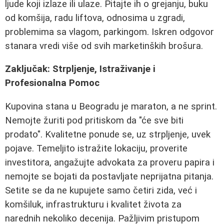
ljude koji izlaze ili ulaze. Pitajte ih o grejanju, buku
od komšija, radu liftova, odnosima u zgradi,
problemima sa vlagom, parkingom. Iskren odgovor
stanara vredi više od svih marketinških brošura.
Zaključak: Strpljenje, Istraživanje i
Profesionalna Pomoc
Kupovina stana u Beogradu je maraton, a ne sprint.
Nemojte žuriti pod pritiskom da "će sve biti
prodato". Kvalitetne ponude se, uz strpljenje, uvek
pojave. Temeljito istražite lokaciju, proverite
investitora, angažujte advokata za proveru papira i
nemojte se bojati da postavljate neprijatna pitanja.
Setite se da ne kupujete samo četiri zida, već i
komšiluk, infrastrukturu i kvalitet života za
narednih nekoliko decenija. Pažljivim pristupom