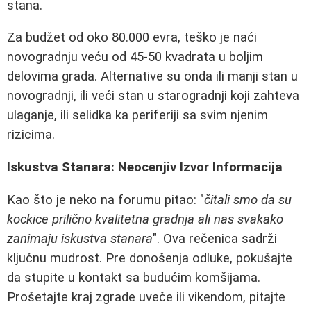
stana.
Za budžet od oko 80.000 evra, teško je naći
novogradnju veću od 45-50 kvadrata u boljim
delovima grada. Alternative su onda ili manji stan u
novogradnji, ili veći stan u starogradnji koji zahteva
ulaganje, ili selidka ka periferiji sa svim njenim
rizicima.
Iskustva Stanara: Neocenjiv Izvor Informacija
Kao što je neko na forumu pitao: "
čitali smo da su
kockice prilično kvalitetna gradnja ali nas svakako
zanimaju iskustva stanara
". Ova rečenica sadrži
ključnu mudrost. Pre donošenja odluke, pokušajte
da stupite u kontakt sa budućim komšijama.
Prošetajte kraj zgrade uveče ili vikendom, pitajte