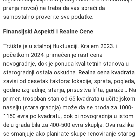
pranja novca) ne treba da vas spreči da
samostalno proverite sve podatke.
Finansijski Aspekti i Realne Cene
Tržište je u stalnoj fluktuaciji. Krajem 2023. i
početkom 2024. primećen je rast cena
novogradnje, dok je ponuda kvalitetnih stanova u
starogradnji ostala oskudna.
Realna cena kvadrata
zavisi od desetak faktora: lokacije, sprata, pogleda,
godine izgradnje, stanja, prisustva lifta, garaže... Na
primer, trosoban stan od 65 kvadrata u učiteljskom
naselju (stara gradnja) može da se proda za 1000-
1150 evra po kvadratu, dok bi novogradnja u istom
delu grada bila za 400-500 evra skuplja. Ova razlika
se smanjuje ako planirate skupe renoviranje starog