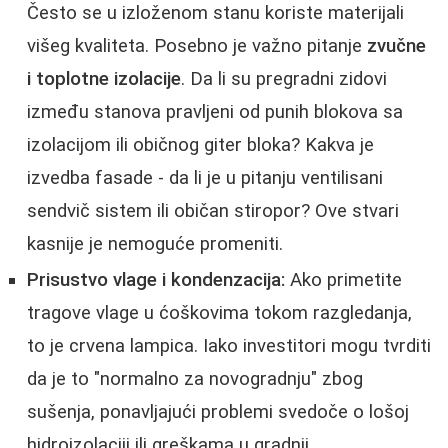
Često se u izloženom stanu koriste materijali
višeg kvaliteta. Posebno je važno pitanje
zvučne
i toplotne izolacije
. Da li su pregradni zidovi
između stanova pravljeni od punih blokova sa
izolacijom ili običnog giter bloka? Kakva je
izvedba fasade - da li je u pitanju ventilisani
sendvič sistem ili običan stiropor? Ove stvari
kasnije je nemoguće promeniti.
Prisustvo vlage i kondenzacija:
Ako primetite
tragove vlage u ćoškovima tokom razgledanja,
to je crvena lampica. Iako investitori mogu tvrditi
da je to "normalno za novogradnju" zbog
sušenja, ponavljajući problemi svedoče o lošoj
hidroizolaciji ili greškama u gradnji.