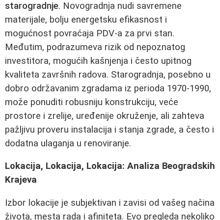
starogradnje
. Novogradnja nudi savremene
materijale, bolju energetsku efikasnost i
mogućnost povraćaja PDV-a za prvi stan.
Međutim, podrazumeva rizik od nepoznatog
investitora, mogućih kašnjenja i često upitnog
kvaliteta završnih radova. Starogradnja, posebno u
dobro održavanim zgradama iz perioda 1970-1990,
može ponuditi robusniju konstrukciju, veće
prostore i zrelije, uređenije okruženje, ali zahteva
pažljivu proveru instalacija i stanja zgrade, a često i
dodatna ulaganja u renoviranje.
Lokacija, Lokacija, Lokacija: Analiza Beogradskih
Krajeva
Izbor lokacije je subjektivan i zavisi od vašeg načina
života, mesta rada i afiniteta. Evo pregleda nekoliko