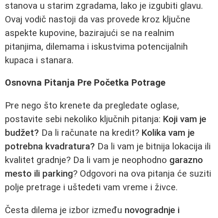
stanova u starim zgradama, lako je izgubiti glavu.
Ovaj vodič nastoji da vas provede kroz ključne
aspekte kupovine, bazirajući se na realnim
pitanjima, dilemama i iskustvima potencijalnih
kupaca i stanara.
Osnovna Pitanja Pre Početka Potrage
Pre nego što krenete da pregledate oglase,
postavite sebi nekoliko ključnih pitanja:
Koji vam je
budžet?
Da li računate na kredit?
Kolika vam je
potrebna kvadratura?
Da li vam je bitnija lokacija ili
kvalitet gradnje? Da li vam je neophodno
garazno
mesto ili parking
? Odgovori na ova pitanja će suziti
polje pretrage i uštedeti vam vreme i živce.
Česta dilema je izbor između
novogradnje i