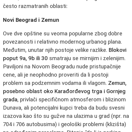
često razmatranih oblasti:
Novi Beograd i Zemun
Ove dve opštine su veoma popularne zbog dobre
povezanosti i relativno modernog urbanog plana.
Međutim, unutar njih postoje velike razlike.
Blokovi
poput 9a, 9b ili 30
smatraju se mirnijim i zelenijim.
Paviljoni na Novom Beogradu nude pristupačnije
cene, ali je neophodno proveriti da li postoji
problem sa podzemnim vodama ili vlagom.
Zemun,
posebno oblast oko Karađorđevog trga i Gornjeg
grada
, privlači specifičnom atmosferom i blizinom
Dunava, ali potencijalni kupci treba da budu svesni
izazova kao što su gužve na ulazima u grad (npr. na
704 i 706 autobusima) i geološki problemi (klizišta)