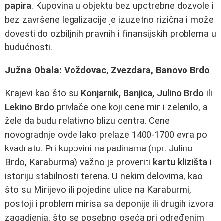
papira
. Kupovina u objektu bez upotrebne dozvole i
bez završene legalizacije je izuzetno rizična i može
dovesti do ozbiljnih pravnih i finansijskih problema u
budućnosti.
Južna Obala: Voždovac, Zvezdara, Banovo Brdo
Krajevi kao što su
Konjarnik, Banjica, Julino Brdo
ili
Lekino Brdo
privlače one koji cene mir i zelenilo, a
žele da budu relativno blizu centra. Cene
novogradnje ovde lako prelaze 1400-1700 evra po
kvadratu. Pri kupovini na padinama (npr. Julino
Brdo, Karaburma) važno je proveriti
kartu klizišta
i
istoriju stabilnosti terena. U nekim delovima, kao
što su Mirijevo ili pojedine ulice na Karaburmi,
postoji i problem mirisa sa deponije ili drugih izvora
zagadjenja, što se posebno oseća pri određenim