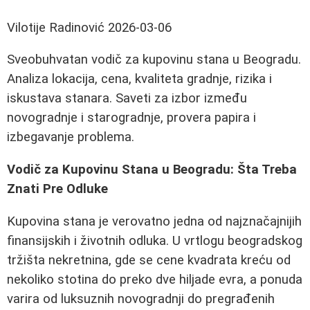
Vilotije Radinović
2026-03-06
Sveobuhvatan vodič za kupovinu stana u Beogradu.
Analiza lokacija, cena, kvaliteta gradnje, rizika i
iskustava stanara. Saveti za izbor između
novogradnje i starogradnje, provera papira i
izbegavanje problema.
Vodič za Kupovinu Stana u Beogradu: Šta Treba
Znati Pre Odluke
Kupovina stana je verovatno jedna od najznačajnijih
finansijskih i životnih odluka. U vrtlogu beogradskog
tržišta nekretnina, gde se cene kvadrata kreću od
nekoliko stotina do preko dve hiljade evra, a ponuda
varira od luksuznih novogradnji do pregrađenih