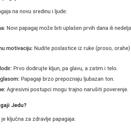
gaja na novu sredinu i ljude:
a:
Novi papagaj može biti uplašen prvih dana ili nedelja
nu motivaciju:
Nudite poslastice iz ruke (proso, orahe) 
odir:
Prvo dodirujte kljun, pa glavu, a zatim i telo.
 glasom:
Papagaji brzo prepoznaju ljubazan ton.
ne:
Agresivni postupci mogu trajno narušiti poverenje.
agaji Jedu?
je ključna za zdravlje papagaja: