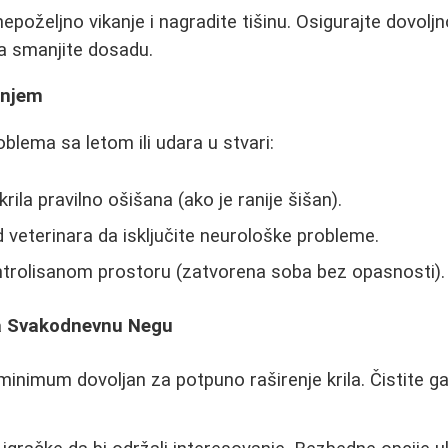
nepoželjno vikanje i nagradite tišinu. Osigurajte dovolj
da smanjite dosadu.
enjem
blema sa letom ili udara u stvari:
krila pravilno ošišana (ako je ranije šišan).
 veterinara da isključite neurološke probleme.
ntrolisanom prostoru (zatvorena soba bez opasnosti).
za Svakodnevnu Negu
minimum dovoljan za potpuno raširenje krila. Čistite g