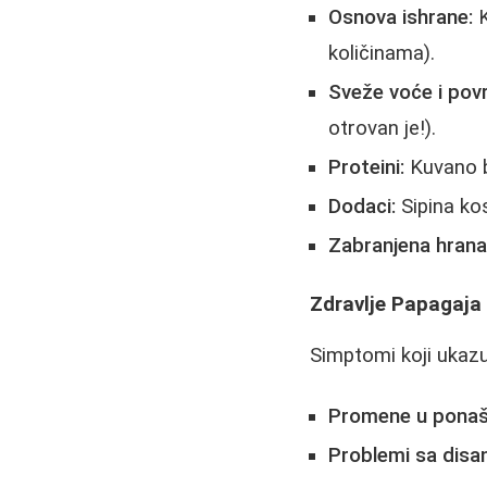
Osnova ishrane:
K
količinama).
Sveže voće i pov
otrovan je!).
Proteini:
Kuvano b
Dodaci:
Sipina kos
Zabranjena hrana
Zdravlje Papagaja 
Simptomi koji ukaz
Promene u ponaš
Problemi sa disa