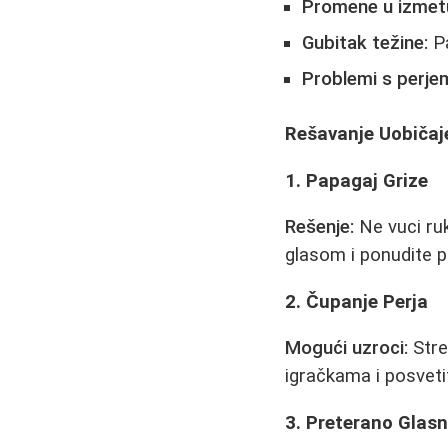
Promene u izmet
Gubitak težine:
Pa
Problemi s perje
Rešavanje Uobičaj
1. Papagaj Grize
Rešenje:
Ne vuci ruk
glasom i ponudite p
2. Čupanje Perja
Mogući uzroci:
Stre
igračkama i posvetit
3. Preterano Glas