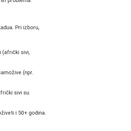
enih problema.
adua. Pri izboru,
(afrički sivi,
samožive (npr.
frički sivi su
živeti i 50+ godina.