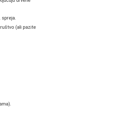
ključuju drvene
 spreja.
uštvo (ali pazite
jama).