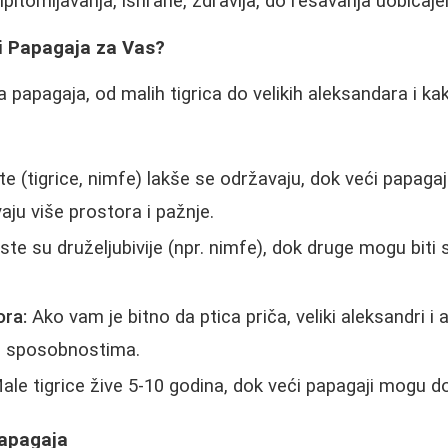
ripitomljavanja, ishrane, zdravlja, do rešavanja uobičaj
vi Papagaja za Vas?
papagaja, od malih tigrica do velikih aleksandara i kak
e (tigrice, nimfe) lakše se održavaju, dok veći papagaji 
ju više prostora i pažnje.
te su druželjubivije (npr. nimfe), dok druge mogu biti 
ra:
Ako vam je bitno da ptica priča, veliki aleksandri i a
m sposobnostima.
le tigrice žive 5-10 godina, dok veći papagaji mogu do
Papagaja