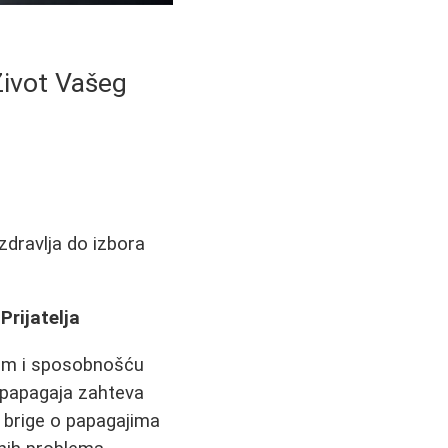
Život Vašeg
zdravlja do izbora
rijatelja
rjem i sposobnošću
e papagaja zahteva
 brige o papagajima