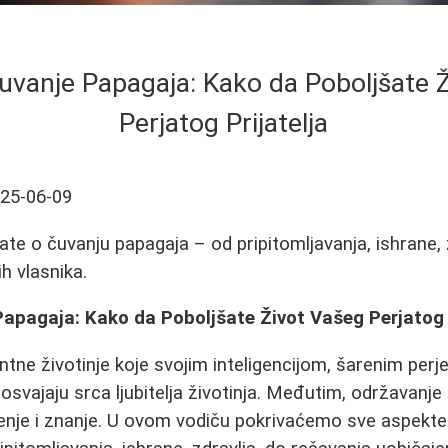
uvanje Papagaja: Kako da Poboljšate 
Perjatog Prijatelja
25-06-09
ate o čuvanju papagaja – od pripitomljavanja, ishrane, 
ih vlasnika.
apagaja: Kako da Poboljšate Život Vašeg Perjatog P
ntne životinje koje svojim inteligencijom, šarenim pe
svajaju srca ljubitelja životinja. Međutim, održavanj
enje i znanje. U ovom vodiču pokrivaćemo sve aspekte