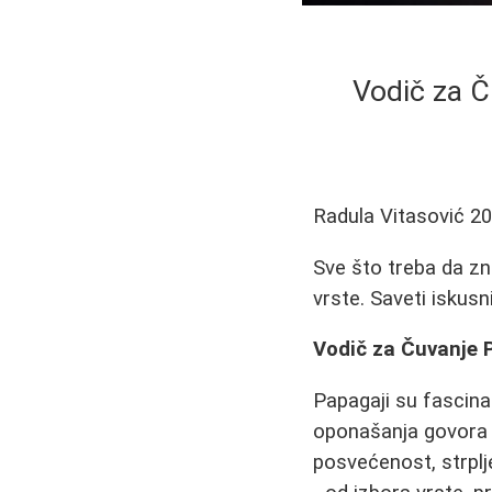
Vodič za Č
Radula Vitasović
20
Sve što treba da zn
vrste. Saveti iskusn
Vodič za Čuvanje P
Papagaji su fascina
oponašanja govora o
posvećenost, strplj