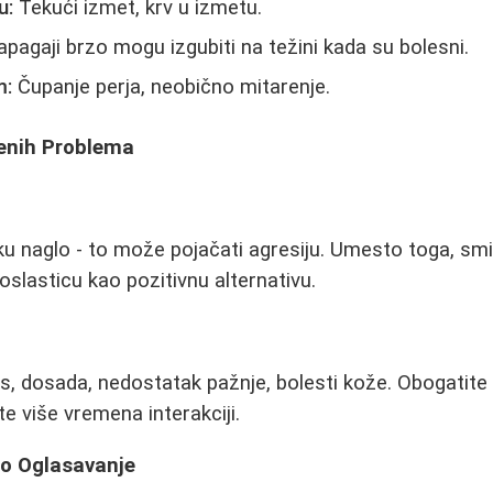
u:
Tekući izmet, krv u izmetu.
pagaji brzo mogu izgubiti na težini kada su bolesni.
m:
Čupanje perja, neobično mitarenje.
enih Problema
u naglo - to može pojačati agresiju. Umesto toga, smir
oslasticu kao pozitivnu alternativu.
s, dosada, nedostatak pažnje, bolesti kože. Obogatite
e više vremena interakciji.
no Oglasavanje