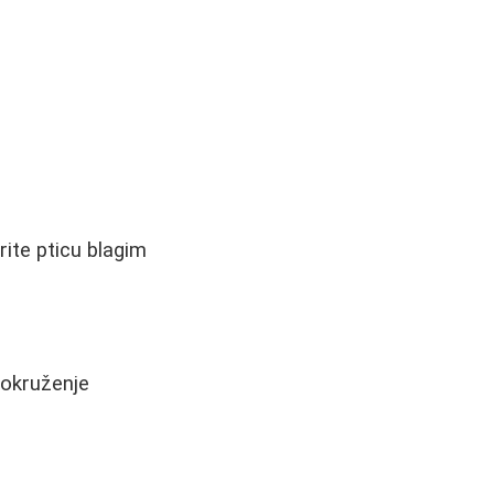
ite pticu blagim
 okruženje