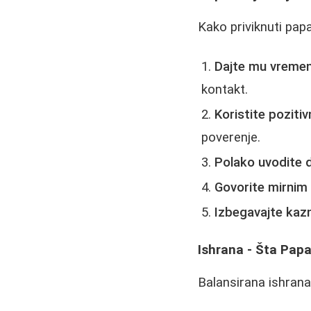
Kako priviknuti papa
Dajte mu vremen
kontakt.
Koristite pozitiv
poverenje.
Polako uvodite d
Govorite mirnim
Izbegavajte kaz
Ishrana - Šta Pap
Balansirana ishrana 