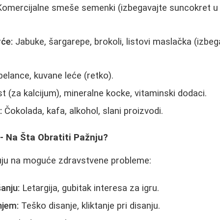
omercijalne smeše semenki (izbegavajte suncokret u 
rće:
Jabuke, šargarepe, brokoli, listovi maslačka (izbe
elance, kuvane leće (retko).
t (za kalcijum), mineralne kocke, vitaminski dodaci.
:
Čokolada, kafa, alkohol, slani proizvodi.
- Na Šta Obratiti Pažnju?
uju na moguće zdravstvene probleme:
anju:
Letargija, gubitak interesa za igru.
njem:
Teško disanje, kliktanje pri disanju.