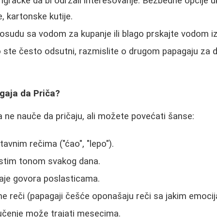
 igračke da bi održali interesovanje. Bezbedne opcije u
, kartonske kutije.
osudu sa vodom za kupanje ili blago prskajte vodom iz
ste često odsutni, razmislite o drugom papagaju za dr
gaja da Priča?
a ne nauče da pričaju, ali možete povećati šanse:
avnim rečima ("ćao", "lepo").
 istim tonom svakog dana.
aje govora poslasticama.
ne reči (papagaji češće oponašaju reči sa jakim emoci
- učenje može trajati mesecima.