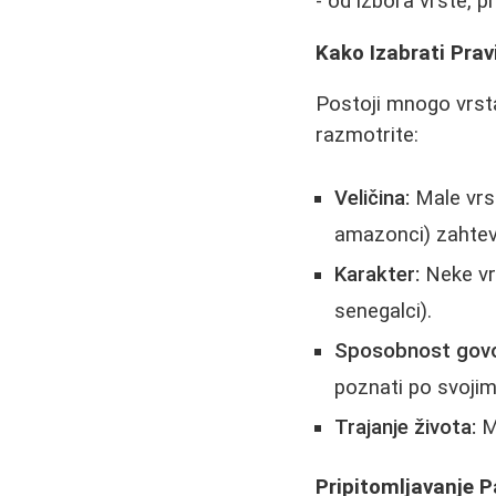
- od izbora vrste, p
Kako Izabrati Pra
Postoji mnogo vrsta 
razmotrite:
Veličina:
Male vrst
amazonci) zahteva
Karakter:
Neke vrs
senegalci).
Sposobnost govo
poznati po svoji
Trajanje života:
Ma
Pripitomljavanje 