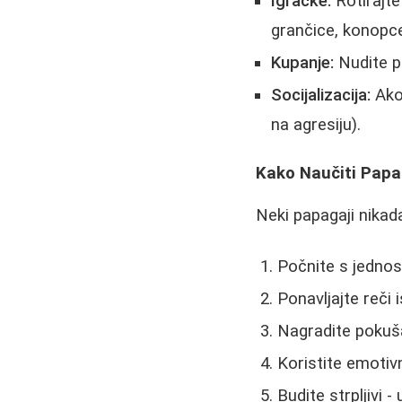
Igračke:
Rotirajte
grančice, konopce
Kupanje:
Nudite p
Socijalizacija:
Ako 
na agresiju).
Kako Naučiti Papa
Neki papagaji nikad
Počnite s jednost
Ponavljajte reči
Nagradite pokuš
Koristite emotiv
Budite strpljivi 