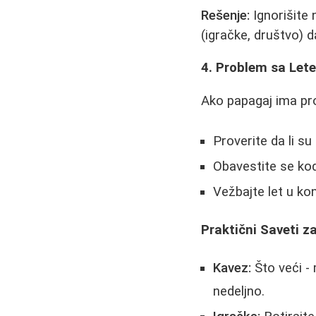
Rešenje:
Ignorišite 
(igračke, društvo) 
4. Problem sa Let
Ako papagaj ima pro
Proverite da li su 
Obavestite se kod
Vežbajte let u ko
Praktični Saveti 
Kavez:
Što veći - 
nedeljno.