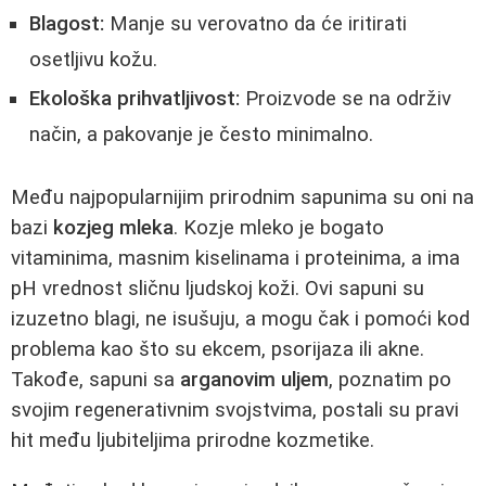
Blagost:
Manje su verovatno da će iritirati
osetljivu kožu.
Ekološka prihvatljivost:
Proizvode se na održiv
način, a pakovanje je često minimalno.
Među najpopularnijim prirodnim sapunima su oni na
bazi
kozjeg mleka
. Kozje mleko je bogato
vitaminima, masnim kiselinama i proteinima, a ima
pH vrednost sličnu ljudskoj koži. Ovi sapuni su
izuzetno blagi, ne isušuju, a mogu čak i pomoći kod
problema kao što su ekcem, psorijaza ili akne.
Takođe, sapuni sa
arganovim uljem
, poznatim po
svojim regenerativnim svojstvima, postali su pravi
hit među ljubiteljima prirodne kozmetike.