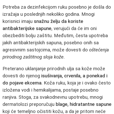
Potreba za dezinfekcijom ruku posebno je došla do
izražaja u poslednjih nekoliko godina. Mnogi
korisnici imaju
snažnu želju da koriste
antibakterijske sapune
, verujući da će im oni
obezbediti bolju zaštitu. Međutim, česta upotreba
jakih antibakterijskih sapuna, posebno onih sa
agresivnim sastojcima, može dovesti do
oštećenja
prirodnog zaštitnog sloja kože
.
Preterano uklanjanje prirodnih ulja sa kože može
dovesti do njenog
isušivanja, crvenila, a ponekad i
do pojave ekcema
. Koža ruku, koja je i ovako često
izložena vodi i hemikalijama, postaje posebno
ranjiva. Stoga, za svakodnevnu upotrebu, mnogi
dermatolozi preporučuju
blage, hidratantne sapune
koji će temeljno očistiti kožu, a da je pritom neće