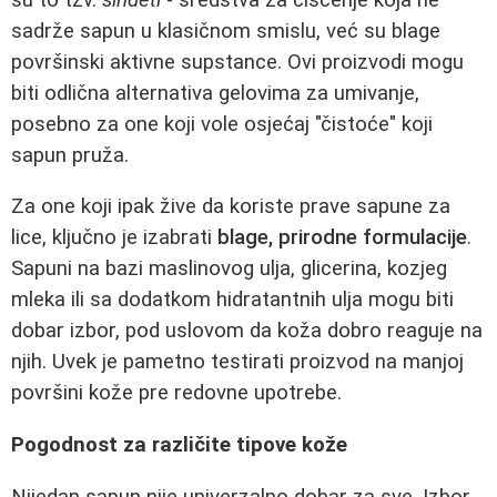
sadrže sapun u klasičnom smislu, već su blage
površinski aktivne supstance. Ovi proizvodi mogu
biti odlična alternativa gelovima za umivanje,
posebno za one koji vole osjećaj "čistoće" koji
sapun pruža.
Za one koji ipak žive da koriste prave sapune za
lice, ključno je izabrati
blage, prirodne formulacije
.
Sapuni na bazi maslinovog ulja, glicerina, kozjeg
mleka ili sa dodatkom hidratantnih ulja mogu biti
dobar izbor, pod uslovom da koža dobro reaguje na
njih. Uvek je pametno testirati proizvod na manjoj
površini kože pre redovne upotrebe.
Pogodnost za različite tipove kože
Nijedan sapun nije univerzalno dobar za sve. Izbor