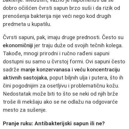
dobro očišćen čvrsti sapun brzo suši i da rizik od
prenošenja bakterija nije veći nego kod drugih
predmeta u kupatilu.
Čvrsti sapuni, pak, imaju druge prednosti. Često su
ekonomičniji
jer traju duže od svojih tečnih kolega.
Takođe, mnogi prirodni i ručno rađeni sapuni
dostupni su samo u čvrstoj formi. Ovi sapuni često
sadrže
manje konzervanasa i veću koncentraciju
aktivnih sastojaka
, poput biljnih ulja i putera, što ih
čini pogodnijim za osetljivu i problematičnu kožu.
Nedostatak može biti to što se neki od njih brže
troše ili mekšaju ako se ne odlažu na odgovarće
mesto za sušenje.
Pranje ruku: Antibakterijski sapun ili ne?