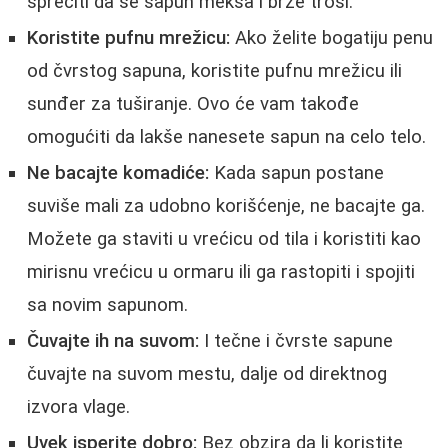
sprečiti da se sapun mekša i brže troši.
Koristite pufnu mrežicu:
Ako želite bogatiju penu
od čvrstog sapuna, koristite pufnu mrežicu ili
sunđer za tuširanje. Ovo će vam takođe
omogućiti da lakše nanesete sapun na celo telo.
Ne bacajte komadiće:
Kada sapun postane
suviše mali za udobno korišćenje, ne bacajte ga.
Možete ga staviti u vrećicu od tila i koristiti kao
mirisnu vrećicu u ormaru ili ga rastopiti i spojiti
sa novim sapunom.
Čuvajte ih na suvom:
I tečne i čvrste sapune
čuvajte na suvom mestu, dalje od direktnog
izvora vlage.
Uvek isperite dobro:
Bez obzira da li koristite