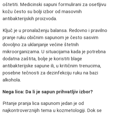
oštetiti. Medicinski sapuni formulirani za osetljivu
kožu često su bolji izbor od masovnih
antibakterijskih proizvoda.
Ključ je u pronalaženju balansa. Redovno i pravilno
pranje ruku običnim sapunom je često sasvim
dovoljno za uklanjanje većine štetnih
mikroorganizama. U situacijama kada je potrebna
dodatna zaštita, bolje je koristiti blage
antibakterijske sapune ili, u kritičnim trenucima,
posebne tečnosti za dezinfekciju ruku na bazi
alkohola.
Nega lica: Da li je sapun prihvatljiv izbor?
Pitanje pranja lica sapunom jedan je od
najkontroverznijih tema u kozmetologiji. Dok se