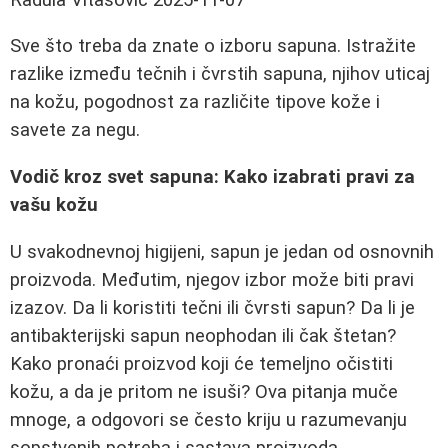
Sve što treba da znate o izboru sapuna. Istražite
razlike između tečnih i čvrstih sapuna, njihov uticaj
na kožu, pogodnost za različite tipove kože i
savete za negu.
Vodič kroz svet sapuna: Kako izabrati pravi za
vašu kožu
U svakodnevnoj higijeni, sapun je jedan od osnovnih
proizvoda. Međutim, njegov izbor može biti pravi
izazov. Da li koristiti tečni ili čvrsti sapun? Da li je
antibakterijski sapun neophodan ili čak štetan?
Kako pronaći proizvod koji će temeljno očistiti
kožu, a da je pritom ne isuši? Ova pitanja muče
mnoge, a odgovori se često kriju u razumevanju
sopstvenih potreba i sastava proizvoda.