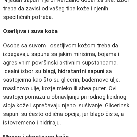
treba da zavisi od vašeg tipa kože i njenih
specifičnih potreba.
Osetljiva i suva koža
Osobe sa suvom i osetljivom kožom treba da
izbegavaju sapune sa jakim mirisima, bojama i
agresivnim površinski aktivnim supstancama.
Idealni izbor su
blagi, hidratantni sapuni
sa
sastojcima kao što su glicerin, bademovo ulje,
maslinovo ulje, kozje mleko ili shea puter. Ovi
sastojci pomažu u obnavljanju prirodnog lipidnog
sloja kože i sprečavaju njeno isušivanje. Glicerinski
sapuni su često odlična opcija, jer blago čiste, a
istovremeno i hidriraju.
Masna i aknatozna koža