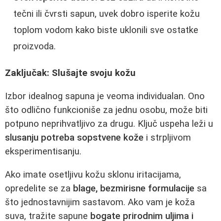
tečni ili čvrsti sapun, uvek dobro isperite kožu
toplom vodom kako biste uklonili sve ostatke
proizvoda.
Zaključak: Slušajte svoju kožu
Izbor idealnog sapuna je veoma individualan. Ono
što odlično funkcioniše za jednu osobu, može biti
potpuno neprihvatljivo za drugu. Ključ uspeha leži u
slusanju potreba sopstvene kože
i strpljivom
eksperimentisanju.
Ako imate osetljivu kožu sklonu iritacijama,
opredelite se za
blage, bezmirisne formulacije
sa
što jednostavnijim sastavom. Ako vam je koža
suva, tražite sapune
bogate prirodnim uljima i