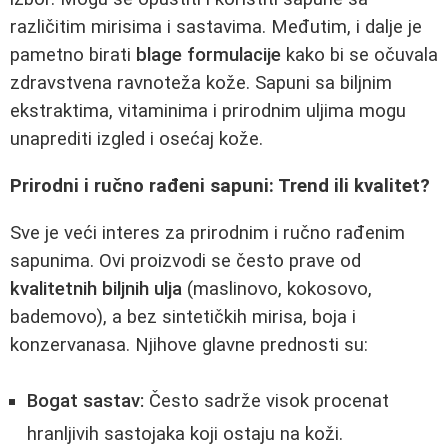
različitim mirisima i sastavima. Međutim, i dalje je
pametno birati
blage formulacije
kako bi se očuvala
zdravstvena ravnoteža kože. Sapuni sa biljnim
ekstraktima, vitaminima i prirodnim uljima mogu
unaprediti izgled i osećaj kože.
Prirodni i ručno rađeni sapuni: Trend ili kvalitet?
Sve je veći interes za prirodnim i ručno rađenim
sapunima. Ovi proizvodi se često prave od
kvalitetnih biljnih ulja
(maslinovo, kokosovo,
bademovo), a bez sintetičkih mirisa, boja i
konzervanasa. Njihove glavne prednosti su:
Bogat sastav:
Često sadrže visok procenat
hranljivih sastojaka koji ostaju na koži.