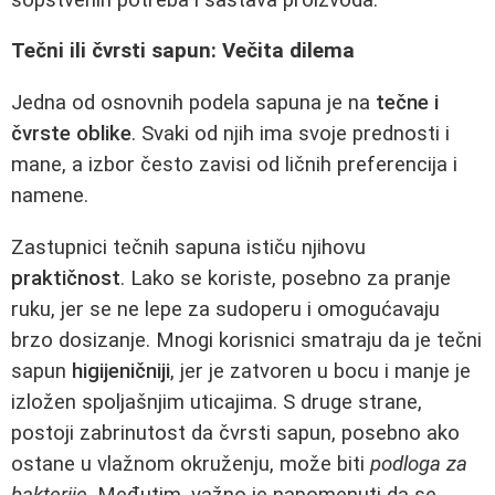
Tečni ili čvrsti sapun: Večita dilema
Jedna od osnovnih podela sapuna je na
tečne i
čvrste oblike
. Svaki od njih ima svoje prednosti i
mane, a izbor često zavisi od ličnih preferencija i
namene.
Zastupnici tečnih sapuna ističu njihovu
praktičnost
. Lako se koriste, posebno za pranje
ruku, jer se ne lepe za sudoperu i omogućavaju
brzo dosizanje. Mnogi korisnici smatraju da je tečni
sapun
higijeničniji
, jer je zatvoren u bocu i manje je
izložen spoljašnjim uticajima. S druge strane,
postoji zabrinutost da čvrsti sapun, posebno ako
ostane u vlažnom okruženju, može biti
podloga za
bakterije
. Međutim, važno je napomenuti da se