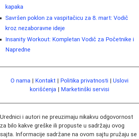
kapaka
Savršen poklon za vaspitačicu za 8. mart: Vodič
kroz nezaboravne ideje
Insanity Workout: Kompletan Vodič za Početnike i
Napredne
O nama
|
Kontakt
|
Politika privatnosti
|
Uslovi
korišćenja
|
Marketinški servisi
Urednici i autori ne preuzimaju nikakvu odgovornost
za bilo kakve greške ili propuste u sadržaju ovog
sajta. Informacije sadržane na ovom sajtu pružaju se