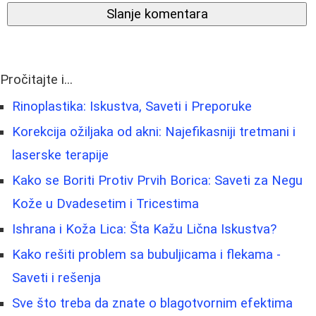
Slanje komentara
Pročitajte i...
Rinoplastika: Iskustva, Saveti i Preporuke
Korekcija ožiljaka od akni: Najefikasniji tretmani i
laserske terapije
Kako se Boriti Protiv Prvih Borica: Saveti za Negu
Kože u Dvadesetim i Tricestima
Ishrana i Koža Lica: Šta Kažu Lična Iskustva?
Kako rešiti problem sa bubuljicama i flekama -
Saveti i rešenja
Sve što treba da znate o blagotvornim efektima