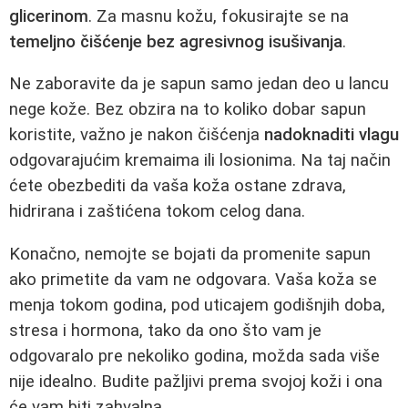
glicerinom
. Za masnu kožu, fokusirajte se na
temeljno čišćenje bez agresivnog isušivanja
.
Ne zaboravite da je sapun samo jedan deo u lancu
nege kože. Bez obzira na to koliko dobar sapun
koristite, važno je nakon čišćenja
nadoknaditi vlagu
odgovarajućim kremaima ili losionima. Na taj način
ćete obezbediti da vaša koža ostane zdrava,
hidrirana i zaštićena tokom celog dana.
Konačno, nemojte se bojati da promenite sapun
ako primetite da vam ne odgovara. Vaša koža se
menja tokom godina, pod uticajem godišnjih doba,
stresa i hormona, tako da ono što vam je
odgovaralo pre nekoliko godina, možda sada više
nije idealno. Budite pažljivi prema svojoj koži i ona
će vam biti zahvalna.