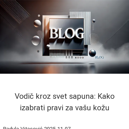
Vodič kroz svet sapuna: Kako
izabrati pravi za vašu kožu
Radula Vitasović
2025-11-07