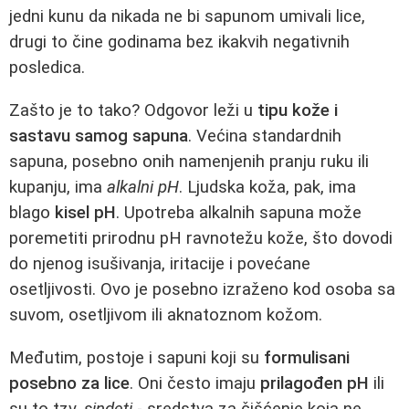
jedni kunu da nikada ne bi sapunom umivali lice,
drugi to čine godinama bez ikakvih negativnih
posledica.
Zašto je to tako? Odgovor leži u
tipu kože i
sastavu samog sapuna
. Većina standardnih
sapuna, posebno onih namenjenih pranju ruku ili
kupanju, ima
alkalni pH
. Ljudska koža, pak, ima
blago
kisel pH
. Upotreba alkalnih sapuna može
poremetiti prirodnu pH ravnotežu kože, što dovodi
do njenog isušivanja, iritacije i povećane
osetljivosti. Ovo je posebno izraženo kod osoba sa
suvom, osetljivom ili aknatoznom kožom.
Međutim, postoje i sapuni koji su
formulisani
posebno za lice
. Oni često imaju
prilagođen pH
ili
su to tzv.
sindeti
- sredstva za čišćenje koja ne