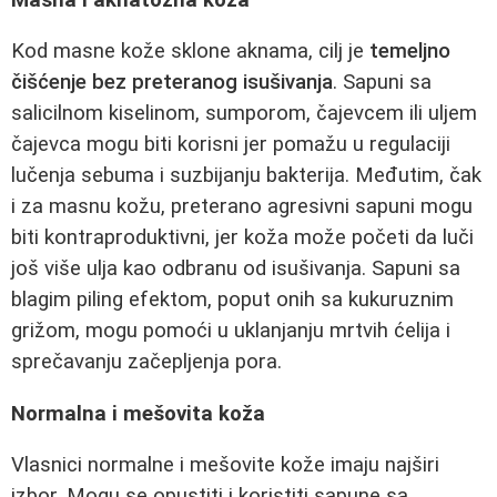
Kod masne kože sklone aknama, cilj je
temeljno
čišćenje bez preteranog isušivanja
. Sapuni sa
salicilnom kiselinom, sumporom, čajevcem ili uljem
čajevca mogu biti korisni jer pomažu u regulaciji
lučenja sebuma i suzbijanju bakterija. Međutim, čak
i za masnu kožu, preterano agresivni sapuni mogu
biti kontraproduktivni, jer koža može početi da luči
još više ulja kao odbranu od isušivanja. Sapuni sa
blagim piling efektom, poput onih sa kukuruznim
grižom, mogu pomoći u uklanjanju mrtvih ćelija i
sprečavanju začepljenja pora.
Normalna i mešovita koža
Vlasnici normalne i mešovite kože imaju najširi
izbor. Mogu se opustiti i koristiti sapune sa