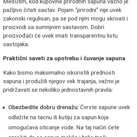
Međutim, kod kupovine prirodnih sapuna važno je
pažljivo čitati sastav. Pojam "prirodni" nije uvek
zakonski regulisan, pa se pod njim mogu skrivati i
proizvodi sa sumnjivim sastavom. Dobri
proizvođači će uvek imati transparentnu listu
sastojaka.
Praktični saveti za upotrebu i čuvanje sapuna
Kako bismo maksimalno iskoristili prednosti
sapuna i produžili njegov vek trajanja, važno je
pridržavati se nekoliko jednostavnih pravila:
Obezbedite dobru drenažu:
Čvrste sapune uvek
odlažite na tacnu ili kutiju za sapun koja
omogućava oticanje vode. Na taj način ćete