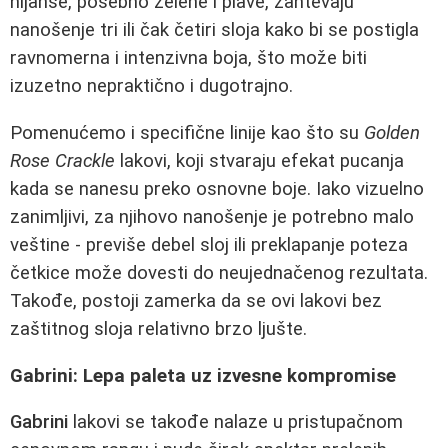
nijanse, posebno zelene i plave, zahtevaju
nanošenje tri ili čak četiri sloja kako bi se postigla
ravnomerna i intenzivna boja, što može biti
izuzetno nepraktično i dugotrajno.
Pomenućemo i specifične linije kao što su
Golden
Rose Crackle
lakovi, koji stvaraju efekat pucanja
kada se nanesu preko osnovne boje. Iako vizuelno
zanimljivi, za njihovo nanošenje je potrebno malo
veštine - previše debel sloj ili preklapanje poteza
četkice može dovesti do neujednačenog rezultata.
Takođe, postoji zamerka da se ovi lakovi bez
zaštitnog sloja relativno brzo ljušte.
Gabrini: Lepa paleta uz izvesne kompromise
Gabrini
lakovi se takođe nalaze u pristupačnom