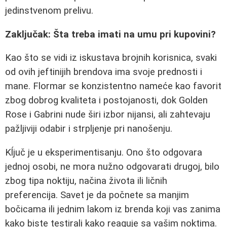
jedinstvenom prelivu.
Zaključak: Šta treba imati na umu pri kupovini?
Kao što se vidi iz iskustava brojnih korisnica, svaki
od ovih jeftinijih brendova ima svoje prednosti i
mane. Flormar se konzistentno nameće kao favorit
zbog dobrog kvaliteta i postojanosti, dok Golden
Rose i Gabrini nude širi izbor nijansi, ali zahtevaju
pažljiviji odabir i strpljenje pri nanošenju.
Kĺjuč je u eksperimentisanju. Ono što odgovara
jednoj osobi, ne mora nužno odgovarati drugoj, bilo
zbog tipa noktiju, načina života ili ličnih
preferencija. Savet je da počnete sa manjim
bočicama ili jednim lakom iz brenda koji vas zanima
kako biste testirali kako reaguje sa vašim noktima.