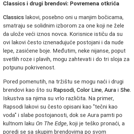
Classics i drugi brendovi: Povremena otkrića
Classics
lakovi, posebno oni u manjim bočicama,
smatraju se solidnim izborom za one koji ne žele
da ulože veći iznos novca. Korisnice ističu da su
ovi lakovi često iznenadujuće postojani i da nude
lepe, zasićene boje. Međutim, neke nijanse, poput
svetlih roze i plavih, mogu zahtevati i do tri sloja za
potpunu pokrivenost.
Pored pomenutih, na tržištu se mogu naći i drugi
brendovi kao što su
Rapsodi
,
Color Line
,
Aura
i
She
.
Iskustva sa njima su vrlo različita. Na primer,
Rapsodi lakovi su često opisani kao "tečni kao
voda" i slabe postojanosti, dok se Aura pamti po
kultnom laku
On The Edge
, koji je teško pronaći, a
poredi se sa skupim brendovima po svom