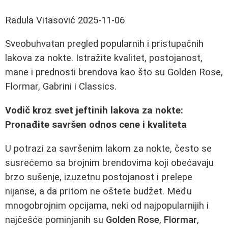
Radula Vitasović
2025-11-06
Sveobuhvatan pregled popularnih i pristupačnih
lakova za nokte. Istražite kvalitet, postojanost,
mane i prednosti brendova kao što su Golden Rose,
Flormar, Gabrini i Classics.
Vodič kroz svet jeftinih lakova za nokte:
Pronađite savršen odnos cene i kvaliteta
U potrazi za savršenim lakom za nokte, često se
susrećemo sa brojnim brendovima koji obećavaju
brzo sušenje, izuzetnu postojanost i prelepe
nijanse, a da pritom ne oštete budžet. Među
mnogobrojnim opcijama, neki od najpopularnijih i
najčešće pominjanih su
Golden Rose
,
Flormar
,