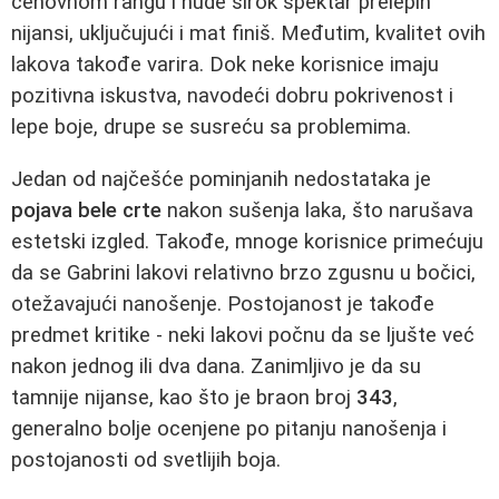
cenovnom rangu i nude širok spektar prelepih
nijansi, uključujući i mat finiš. Međutim, kvalitet ovih
lakova takođe varira. Dok neke korisnice imaju
pozitivna iskustva, navodeći dobru pokrivenost i
lepe boje, drupe se susreću sa problemima.
Jedan od najčešće pominjanih nedostataka je
pojava bele crte
nakon sušenja laka, što narušava
estetski izgled. Takođe, mnoge korisnice primećuju
da se Gabrini lakovi relativno brzo zgusnu u bočici,
otežavajući nanošenje. Postojanost je takođe
predmet kritike - neki lakovi počnu da se ljušte već
nakon jednog ili dva dana. Zanimljivo je da su
tamnije nijanse, kao što je braon broj
343
,
generalno bolje ocenjene po pitanju nanošenja i
postojanosti od svetlijih boja.