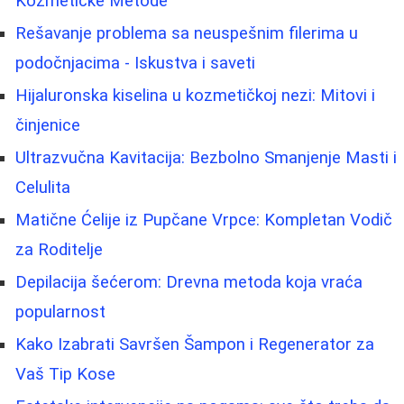
Kozmetičke Metode
Rešavanje problema sa neuspešnim filerima u
podočnjacima - Iskustva i saveti
Hijaluronska kiselina u kozmetičkoj nezi: Mitovi i
činjenice
Ultrazvučna Kavitacija: Bezbolno Smanjenje Masti i
Celulita
Matične Ćelije iz Pupčane Vrpce: Kompletan Vodič
za Roditelje
Depilacija šećerom: Drevna metoda koja vraća
popularnost
Kako Izabrati Savršen Šampon i Regenerator za
Vaš Tip Kose