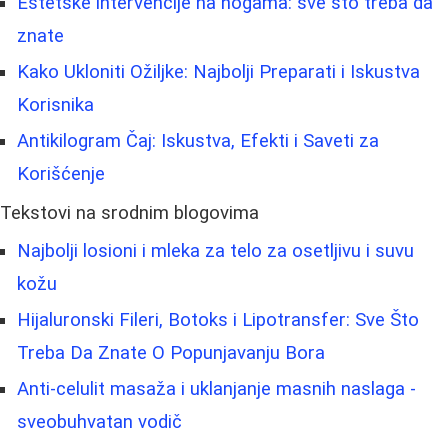
Estetske intervencije na nogama: sve što treba da
znate
Kako Ukloniti Ožiljke: Najbolji Preparati i Iskustva
Korisnika
Antikilogram Čaj: Iskustva, Efekti i Saveti za
Korišćenje
Tekstovi na srodnim blogovima
Najbolji losioni i mleka za telo za osetljivu i suvu
kožu
Hijaluronski Fileri, Botoks i Lipotransfer: Sve Što
Treba Da Znate O Popunjavanju Bora
Anti-celulit masaža i uklanjanje masnih naslaga -
sveobuhvatan vodič