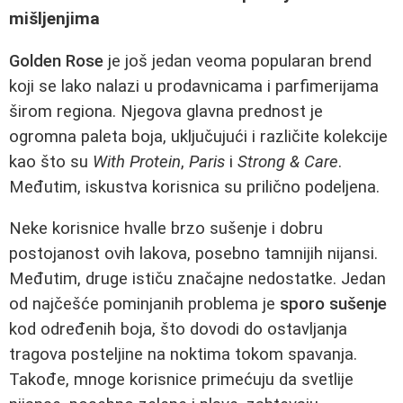
mišljenjima
Golden Rose
je još jedan veoma popularan brend
koji se lako nalazi u prodavnicama i parfimerijama
širom regiona. Njegova glavna prednost je
ogromna paleta boja, uključujući i različite kolekcije
kao što su
With Protein
,
Paris
i
Strong & Care
.
Međutim, iskustva korisnica su prilično podeljena.
Neke korisnice hvalle brzo sušenje i dobru
postojanost ovih lakova, posebno tamnijih nijansi.
Međutim, druge ističu značajne nedostatke. Jedan
od najčešće pominjanih problema je
sporo sušenje
kod određenih boja, što dovodi do ostavljanja
tragova posteljine na noktima tokom spavanja.
Takođe, mnoge korisnice primećuju da svetlije