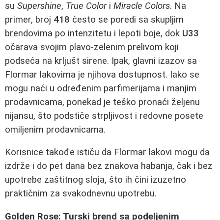
su
Supershine
,
True Color
i
Miracle Colors
. Na
primer, broj
418
često se poredi sa skupljim
brendovima po intenzitetu i lepoti boje, dok
U33
očarava svojim plavo-zelenim prelivom koji
podseća na krljušt sirene. Ipak, glavni izazov sa
Flormar lakovima je njihova dostupnost. Iako se
mogu naći u određenim parfimerijama i manjim
prodavnicama, ponekad je teško pronaći željenu
nijansu, što podstiče strpljivost i redovne posete
omiljenim prodavnicama.
Korisnice takođe ističu da Flormar lakovi mogu da
izdrže i do pet dana bez znakova habanja, čak i bez
upotrebe zaštitnog sloja, što ih čini izuzetno
praktičnim za svakodnevnu upotrebu.
Golden Rose: Turski brend sa podeljenim