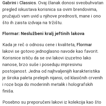
Gabrini
i
Classics
. Ovaj članak donosi sveobuhvatan
pregled iskustava korisnica sa ovim brendovima,
pružajući vam uvid u njihove prednosti, mane i ono
što ih zaista izdvaja na tržištu.
Flormar: Neslužbeni kralj jeftinih lakova
Kada je reč o odnosu cene i kvaliteta,
Flormar
lakovi se gotovo jednoglasno navode kao favorit.
Korisnice ističu da se ovi lakovi izuzetno lako
nanose, brzo suše i poseduju impresivnu
postojanost. Jedna od najhvaljenijih karakteristika
je široka paleta prelepih nijansi, od klasičnih crvenih
i roze boja do moderinih metalik i holografskih
finiša.
Posebno su preporučeni lakovi iz kolekcija kao što