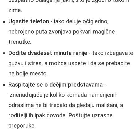
zime.
Ugasite telefon
- iako deluje očigledno,
nebrojeno puta zvonjava pokvari magične
trenutke.
Dođite dvadeset minuta ranije
- tako izbegavate
gužvu i stres, a možda uspete i da se prebacite
na bolje mesto.
Raspitajte se o dečjim predstavama
-
iznenađujuće je koliko komada namenjenih
odraslima ne bi trebalo da gledaju mališani, a
roditelji ih ipak dovode. Poštujte uzrasne
preporuke.