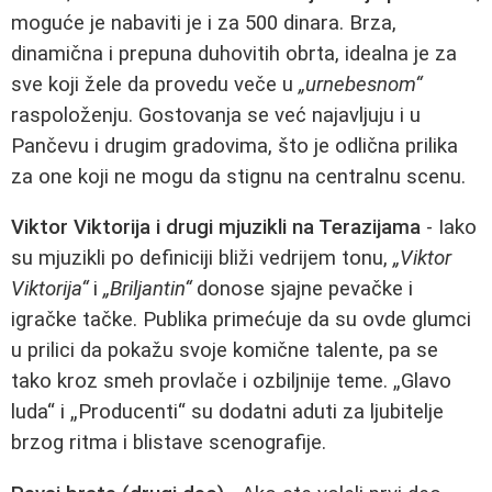
moguće je nabaviti je i za 500 dinara. Brza,
dinamična i prepuna duhovitih obrta, idealna je za
sve koji žele da provedu veče u
„urnebesnom“
raspoloženju. Gostovanja se već najavljuju i u
Pančevu i drugim gradovima, što je odlična prilika
za one koji ne mogu da stignu na centralnu scenu.
Viktor Viktorija i drugi mjuzikli na Terazijama
- Iako
su mjuzikli po definiciji bliži vedrijem tonu,
„Viktor
Viktorija“
i
„Briljantin“
donose sjajne pevačke i
igračke tačke. Publika primećuje da su ovde glumci
u prilici da pokažu svoje komične talente, pa se
tako kroz smeh provlače i ozbiljnije teme. „Glavo
luda“ i „Producenti“ su dodatni aduti za ljubitelje
brzog ritma i blistave scenografije.