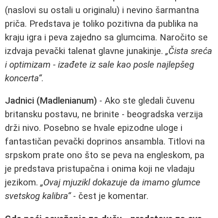
(naslovi su ostali u originalu) i nevino šarmantna
priča. Predstava je toliko pozitivna da publika na
kraju igra i peva zajedno sa glumcima. Naročito se
izdvaja pevački talenat glavne junakinje.
„Čista sreća
i optimizam - izađete iz sale kao posle najlepšeg
koncerta“
.
Jadnici (Madlenianum)
- Ako ste gledali čuvenu
britansku postavu, ne brinite - beogradska verzija
drži nivo. Posebno se hvale epizodne uloge i
fantastičan pevački doprinos ansambla. Titlovi na
srpskom prate ono što se peva na engleskom, pa
je predstava pristupačna i onima koji ne vladaju
jezikom.
„Ovaj mjuzikl dokazuje da imamo glumce
svetskog kalibra“
- čest je komentar.