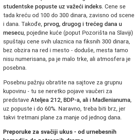
studentske popuste uz važeći indeks
. Cene se
tada kreću od 100 do 300 dinara, zavisno od scene
i dana. Takođe,
prvog, drugog i trećeg dana u
mesecu
, pojedine kuće (poput Pozorišta na Slaviji)
spuštaju cene svih ulaznica na fiksnih 300 dinara,
bez obzira na red i mesto - doduše, mesta tamo
nisu numerisana, pa je malo trke, ali atmosfera je
posebna.
Posebnu pažnju obratite na sajtove za grupnu
kupovinu - tu se neretko pojave vaučeri za
predstave
Ateljea 212, BDP-a, ali i Madlenianuma
,
uz popuste i do 60%. Naravno, treba biti brz, jer
takvi tretmani plane za manje od jednog dana.
Preporuke za svačiji ukus - od urnebesnih