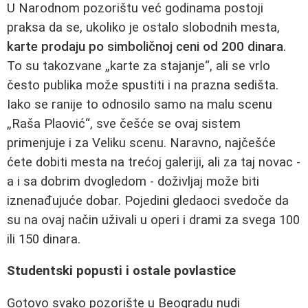
U Narodnom pozorištu već godinama postoji
praksa da se, ukoliko je ostalo slobodnih mesta,
karte prodaju po simboličnoj ceni od 200 dinara
.
To su takozvane „karte za stajanje“, ali se vrlo
često publika može spustiti i na prazna sedišta.
Iako se ranije to odnosilo samo na malu scenu
„Raša Plaović“, sve češće se ovaj sistem
primenjuje i za Veliku scenu. Naravno, najčešće
ćete dobiti mesta na trećoj galeriji, ali za taj novac -
a i sa dobrim dvogledom - doživljaj može biti
iznenađujuće dobar. Pojedini gledaoci svedoče da
su na ovaj način uživali u operi i drami za svega 100
ili 150 dinara.
Studentski popusti i ostale povlastice
Gotovo svako pozorište u Beogradu nudi