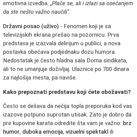
emotivna izvedba.
„Plače se, ali i izlazi sa osećanjem
da ste nešto važno naučili“
.
Državni posao (uživo)
- Fenomen koji je sa
televizijskih ekrana prešao na pozornicu. Prva
predstava je izazvala delirijum u publici, a nova
postavka obećava podjednaku dozu humora.
Nedostatak je često hladna sala Doma sindikata,
ali to ne umanjuje doživljaj. Ulaznice po 700 dinara
za najlošija mesta, pa naviše.
Kako prepoznati predstavu koji ćete obožavati?
Često se dešava da nečija topla preporuka kod vas
izazove potpuno suprotan utisak. Zato je dobro da
pre kupovine karata odredite šta vam je važno:
brz
humor
,
duboka emocija
,
vizuelni spektakl
ili