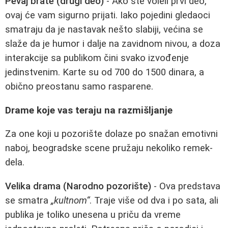
Pevaj brate (drugi deo)
- Ako ste voleli prvi deo,
ovaj će vam sigurno prijati. Iako pojedini gledaoci
smatraju da je nastavak nešto slabiji, većina se
slaže da je humor i dalje na zavidnom nivou, a doza
interakcije sa publikom čini svako izvođenje
jedinstvenim. Karte su od 700 do 1500 dinara, a
obično preostanu samo rasparene.
Drame koje vas teraju na razmišljanje
Za one koji u pozorište dolaze po snažan emotivni
naboj, beogradske scene pružaju nekoliko remek-
dela.
Velika drama (Narodno pozorište)
- Ova predstava
se smatra
„kultnom“
. Traje više od dva i po sata, ali
publika je toliko unesena u priču da vreme