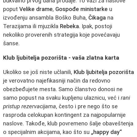
bukvalno prvog dana prodaje. To važi za naslove
poput
Velike drame
,
Gospođe ministarke
u
izvođenju ansambla Boško Buha,
Čikaga
na
Terazijama ili mjuzikla
Rebeka
. Ipak, postoji
nekoliko proverenih strategija koje povećavaju
šanse.
Klub ljubitelja pozorišta - vaša zlatna karta
Ukoliko se još niste učlanili,
Klub ljubitelja pozorišta
je verovatno najefikasniji način da redovno
obezbeđujete mesta. Samo članstvo donosi ne
samo popust na svaku kupljenu ulaznicu, već i
rani
pristup rezervacijama
, često i pre nego što se
rasproda celokupan kontingent za najpopularnije
naslove. Takođe, klub povremeno šalje obaveštenja
o specijalnim akcijama, kao što su
„happy day“