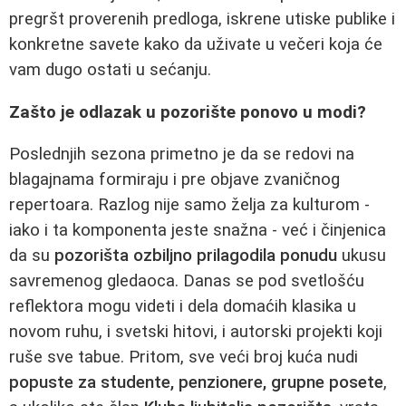
pregršt proverenih predloga, iskrene utiske publike i
konkretne savete kako da uživate u večeri koja će
vam dugo ostati u sećanju.
Zašto je odlazak u pozorište ponovo u modi?
Poslednjih sezona primetno je da se redovi na
blagajnama formiraju i pre objave zvaničnog
repertoara. Razlog nije samo želja za kulturom -
iako i ta komponenta jeste snažna - već i činjenica
da su
pozorišta ozbiljno prilagodila ponudu
ukusu
savremenog gledaoca. Danas se pod svetlošću
reflektora mogu videti i dela domaćih klasika u
novom ruhu, i svetski hitovi, i autorski projekti koji
ruše sve tabue. Pritom, sve veći broj kuća nudi
popuste za studente, penzionere, grupne posete
,