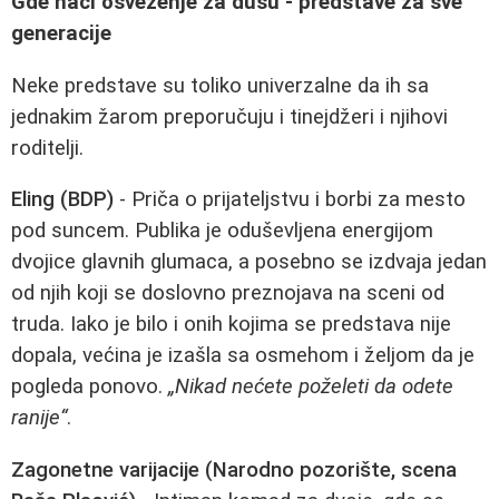
Gde naći osveženje za dušu - predstave za sve
generacije
Neke predstave su toliko univerzalne da ih sa
jednakim žarom preporučuju i tinejdžeri i njihovi
roditelji.
Eling (BDP)
- Priča o prijateljstvu i borbi za mesto
pod suncem. Publika je oduševljena energijom
dvojice glavnih glumaca, a posebno se izdvaja jedan
od njih koji se doslovno preznojava na sceni od
truda. Iako je bilo i onih kojima se predstava nije
dopala, većina je izašla sa osmehom i željom da je
pogleda ponovo.
„Nikad nećete poželeti da odete
ranije“
.
Zagonetne varijacije (Narodno pozorište, scena