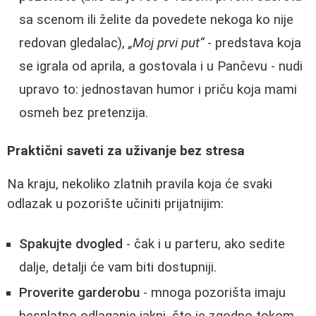
sa scenom ili želite da povedete nekoga ko nije
redovan gledalac),
„Moj prvi put“
- predstava koja
se igrala od aprila, a gostovala i u Pančevu - nudi
upravo to: jednostavan humor i priču koja mami
osmeh bez pretenzija.
Praktični saveti za uživanje bez stresa
Na kraju, nekoliko zlatnih pravila koja će svaki
odlazak u pozorište učiniti prijatnijim:
Spakujte dvogled
- čak i u parteru, ako sedite
dalje, detalji će vam biti dostupniji.
Proverite garderobu
- mnoga pozorišta imaju
besplatno odlaganje jakni, što je zgodno tokom