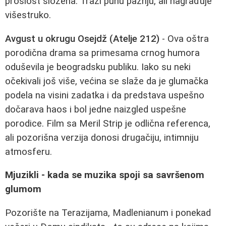
prošlost složena. Traži punu pažnju, ali nagrađuje
višestruko.
Avgust u okrugu Osejdž (Atelje 212)
- Ova oštra
porodična drama sa primesama crnog humora
oduševila je beogradsku publiku. Iako su neki
očekivali još više, većina se slaže da je glumačka
podela na visini zadatka i da predstava uspešno
dočarava haos i bol jedne naizgled uspešne
porodice. Film sa Meril Strip je odlična referenca,
ali pozorišna verzija donosi drugačiju, intimniju
atmosferu.
Mjuzikli - kada se muzika spoji sa savršenom
glumom
Pozorište na Terazijama, Madlenianum i ponekad