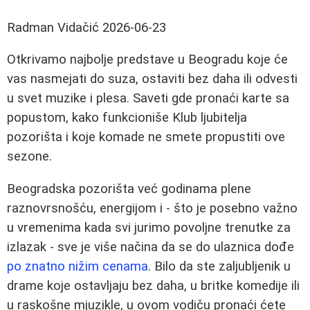
Radman Vidačić
2026-06-23
Otkrivamo najbolje predstave u Beogradu koje će
vas nasmejati do suza, ostaviti bez daha ili odvesti
u svet muzike i plesa. Saveti gde pronaći karte sa
popustom, kako funkcioniše Klub ljubitelja
pozorišta i koje komade ne smete propustiti ove
sezone.
Beogradska pozorišta već godinama plene
raznovrsnošću, energijom i - što je posebno važno
u vremenima kada svi jurimo povoljne trenutke za
izlazak - sve je više načina da se do ulaznica dođe
po znatno nižim cenama
. Bilo da ste zaljubljenik u
drame koje ostavljaju bez daha, u britke komedije ili
u raskošne mjuzikle, u ovom vodiču pronaći ćete