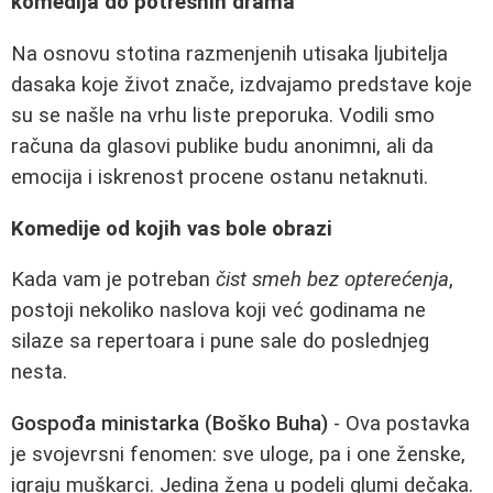
komedija do potresnih drama
Na osnovu stotina razmenjenih utisaka ljubitelja
dasaka koje život znače, izdvajamo predstave koje
su se našle na vrhu liste preporuka. Vodili smo
računa da glasovi publike budu anonimni, ali da
emocija i iskrenost procene ostanu netaknuti.
Komedije od kojih vas bole obrazi
Kada vam je potreban
čist smeh bez opterećenja
,
postoji nekoliko naslova koji već godinama ne
silaze sa repertoara i pune sale do poslednjeg
nesta.
Gospođa ministarka (Boško Buha)
- Ova postavka
je svojevrsni fenomen: sve uloge, pa i one ženske,
igraju muškarci. Jedina žena u podeli glumi dečaka.