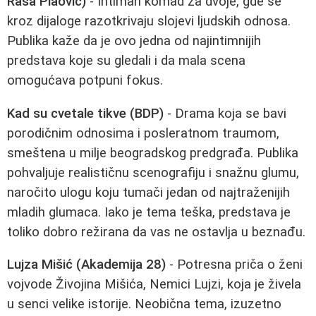
Raša Plaović)
- Intiman komad za dvoje, gde se
kroz dijaloge razotkrivaju slojevi ljudskih odnosa.
Publika kaže da je ovo jedna od najintimnijih
predstava koje su gledali i da mala scena
omogućava potpuni fokus.
Kad su cvetale tikve (BDP)
- Drama koja se bavi
porodičnim odnosima i posleratnom traumom,
smeštena u milje beogradskog predgrađa. Publika
pohvaljuje realističnu scenografiju i snažnu glumu,
naročito ulogu koju tumači jedan od najtraženijih
mladih glumaca. Iako je tema teška, predstava je
toliko dobro režirana da vas ne ostavlja u beznađu.
Lujza Mišić (Akademija 28)
- Potresna priča o ženi
vojvode Živojina Mišića, Nemici Lujzi, koja je živela
u senci velike istorije. Neobična tema, izuzetno