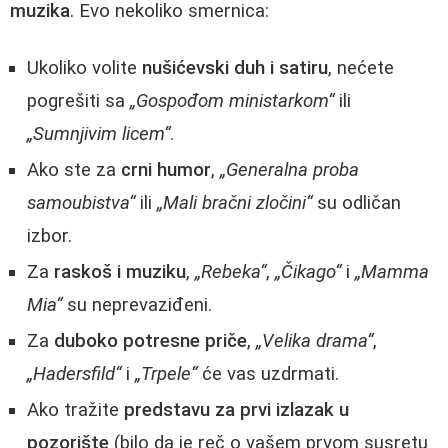
muzika
. Evo nekoliko smernica:
Ukoliko volite
nušićevski duh i satiru
, nećete
pogrešiti sa
„Gospođom ministarkom“
ili
„Sumnjivim licem“
.
Ako ste za
crni humor
,
„Generalna proba
samoubistva“
ili
„Mali bračni zločini“
su odličan
izbor.
Za
raskoš i muziku
,
„Rebeka“
,
„Čikago“
i
„Mamma
Mia“
su neprevaziđeni.
Za
duboko potresne priče
,
„Velika drama“
,
„Hadersfild“
i
„Trpele“
će vas uzdrmati.
Ako tražite
predstavu za prvi izlazak u
pozorište
(bilo da je reč o vašem prvom susretu