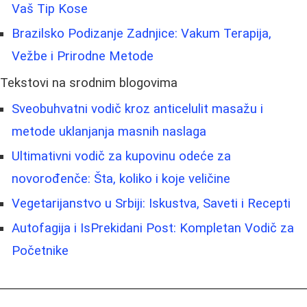
Vaš Tip Kose
Brazilsko Podizanje Zadnjice: Vakum Terapija,
Vežbe i Prirodne Metode
Tekstovi na srodnim blogovima
Sveobuhvatni vodič kroz anticelulit masažu i
metode uklanjanja masnih naslaga
Ultimativni vodič za kupovinu odeće za
novorođenče: Šta, koliko i koje veličine
Vegetarijanstvo u Srbiji: Iskustva, Saveti i Recepti
Autofagija i IsPrekidani Post: Kompletan Vodič za
Početnike