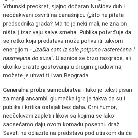
Vrhunski preokret, sjajno dočaran Nušićev duh i
neočekivani osvrti na današnjicu („što ne pitate
predsednika grada? Ma to je neki mali, ne zna on
ništa“) izazivaju salve smeha. Publika potvrđuje da
se retko koja predstava može pohvaliti takvom
energijom -
„izašla sam iz sale potpuno rasterećena i
nasmejana do suza“
. Ulaznice se brzo razgrabe, ali
ukoliko pratite gostovanja u drugim gradovima,
možete je uhvatiti i van Beograda.
Generalna proba samoubistva
- Iako je tekst pisan
za manji ansambl, glumačka igra je takva da su i
publika i kritika ostajali bez daha. Crni humor,
neočekivani zapleti i likovi sa kojima se lako
saosećamo daju ovom komadu posebnu draž.
Savet: ne odlazite na predstavu pod utiskom da će