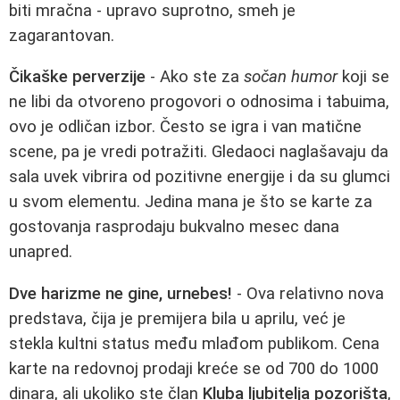
biti mračna - upravo suprotno, smeh je
zagarantovan.
Čikaške perverzije
- Ako ste za
sočan humor
koji se
ne libi da otvoreno progovori o odnosima i tabuima,
ovo je odličan izbor. Često se igra i van matične
scene, pa je vredi potražiti. Gledaoci naglašavaju da
sala uvek vibrira od pozitivne energije i da su glumci
u svom elementu. Jedina mana je što se karte za
gostovanja rasprodaju bukvalno mesec dana
unapred.
Dve harizme ne gine, urnebes!
- Ova relativno nova
predstava, čija je premijera bila u aprilu, već je
stekla kultni status među mlađom publikom. Cena
karte na redovnoj prodaji kreće se od 700 do 1000
dinara, ali ukoliko ste član
Kluba ljubitelja pozorišta
,