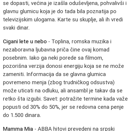
se dopasti, većina je izašla oduševljena, pohvalivši i
glavnu glumicu koja je do tada bila poznatija po
televizijskim ulogama. Karte su skuplje, ali ih vredi
svaki dinar.
Cigani lete u nebo
- Toplina, romska muzika i
nezaboravna ljubavna priča čine ovaj komad
posebnim. Iako ga neki porede sa filmom,
pozorišna verzija donosi energiju koja se ne može
zameniti. Informacija da se glavna glumica
povremeno menja (zbog trudničkog odsustva)
može uticati na odluku, ali ansambl je takav da se
retko šta izgubi. Savet: potražite termine kada važe
popusti od 30% do 50%, jer se redovna cena penje
do 1.500 dinara.
Mamma Mia
- ABBA hitovi prevedeni na srpski