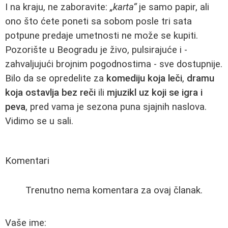
I na kraju, ne zaboravite:
„karta“
je samo papir, ali
ono što ćete poneti sa sobom posle tri sata
potpune predaje umetnosti ne može se kupiti.
Pozorište u Beogradu je živo, pulsirajuće i -
zahvaljujući brojnim pogodnostima - sve dostupnije.
Bilo da se opredelite za
komediju koja leči
,
dramu
koja ostavlja bez reči
ili
mjuzikl uz koji se igra i
peva
, pred vama je sezona puna sjajnih naslova.
Vidimo se u sali.
Komentari
Trenutno nema komentara za ovaj članak.
Vaše ime: