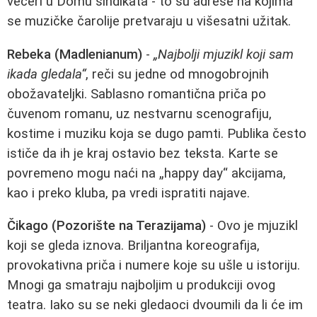
večeri u Domu sindikata - to su adrese na kojima
se muzičke čarolije pretvaraju u višesatni užitak.
Rebeka (Madlenianum)
-
„Najbolji mjuzikl koji sam
ikada gledala“
, reči su jedne od mnogobrojnih
obožavateljki. Sablasno romantična priča po
čuvenom romanu, uz nestvarnu scenografiju,
kostime i muziku koja se dugo pamti. Publika često
ističe da ih je kraj ostavio bez teksta. Karte se
povremeno mogu naći na „happy day“ akcijama,
kao i preko kluba, pa vredi ispratiti najave.
Čikago (Pozorište na Terazijama)
- Ovo je mjuzikl
koji se gleda iznova. Briljantna koreografija,
provokativna priča i numere koje su ušle u istoriju.
Mnogi ga smatraju najboljim u produkciji ovog
teatra. Iako su se neki gledaoci dvoumili da li će im