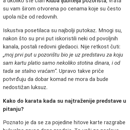
a ukoliko ste član
Kluba ljubitelja pozorišta
, vrata
su vam širom otvorena po cenama koje su često
upola niže od redovnih.
Iskustva posetilaca su najbolji putokaz. Mnogi su,
nakon što su prvi put iskoristili neki od povoljnih
kanala, postali redovni gledaoci. Nije retkost čuti:
„moj prvi put u pozorištu bio je uz predstavu za koju
sam kartu platio samo nekoliko stotina dinara, i od
tada se stalno vraćam“
. Upravo takve priče
potvrđuju da dobar komad ne mora da bude
nedostižan luksuz.
Kako do karata kada su najtraženije predstave u
pitanju?
Poznato je da se za pojedine hitove karte razgrabe