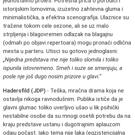
jednostavno proleti. Potresna priča o porodici i
istorijskim lomovima, izuzetno zahtevna gluma i
minimalistička, a efektna scenografija. Ulaznice su
tražene tokom cele sezone, ali se uz malo
strpljenja i blagovremen odlazak na blagajnu
(odmah po objavi repertoara) mogu pronaći odlična
mesta u parteru. Utisci su gotovo jednoglasni:
„Nijedna predstava me nije toliko slomila i toliko
ispunila istovremeno. Smeh i suze se smenjuju, a
posle nje još dugo nosim prizore u glavi.“
Hadersfild (JDP)
- Teška, mračna drama koja ne
ostavlja nikoga ravnodušnim. Publika ističe da je
glavni glumac toliko uverljivo ušao u lik psihički
nestabilne osobe da su mnogi osetili potrebu da na
kraju predstave ustanu i dugotrajnim aplauzom
odaju počast. Iako tema nije laka (egzistencijalna