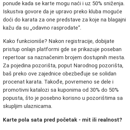
ponude kada se karte mogu naći i uz 50% sniženja.
Iskustva govore da je upravo preko kluba moguće
doći do karata za one predstave za koje na blagajni
kažu da su „odavno rasprodate“.
Kako funkcioniše? Nakon registracije, dobijate
pristup onlajn platformi gde se prikazuje poseban
repertoar sa naznačenim brojem dostupnih mesta.
Za pojedina pozorišta, poput Narodnog pozorišta,
baš preko ove zajednice obezbeđuje se solidan
procenat karata. Takođe, povremeno se dele i
promotivni katalozi sa kuponima od 30% do 50%
popusta, što je posebno korisno u pozorištima sa
skupljim ulaznicama.
Karte pola sata pred početak - mit ili realnost?