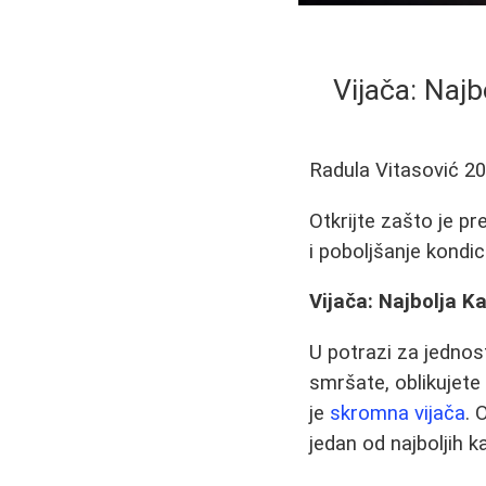
Vijača: Najb
Radula Vitasović
20
Otkrijte zašto je pr
i poboljšanje kondic
Vijača: Najbolja K
U potrazi za jedno
smršate, oblikujete
je
skromna vijača
. 
jedan od najboljih ka