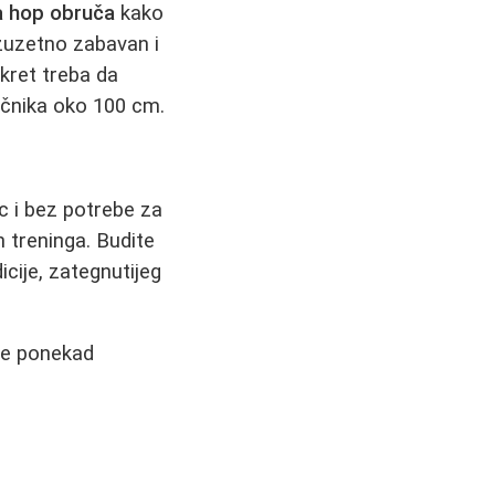
a hop obruča
kako
izuzetno zabavan i
okret treba da
ečnika oko 100 cm.
ac i bez potrebe za
h treninga. Budite
icije, zategnutijeg
je ponekad