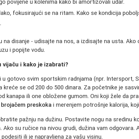
go povijene u kolenima kako bi amortizovali udar.
ako, fokusirajući se na ritam. Kako se kondicija pobo
.
 na disanje - udisajte na nos, a izdisajte na usta. Ako 
zu i popijte vodu.
vijaču i kako je izabrati?
 u gotovo svim sportskim radnjama (npr. Intersport, Sp
 kreće se od 200 do 500 dinara. Za početnike je sasv
od kanapa ili one obložene gumom. Oni koji žele da p
a
brojačem preskoka
i merenjem potrošnje kalorija, koji
obratite pažnju na dužinu. Postavite nogu na sredinu k
 Ako su ručice na nivou grudi, dužina vam odgovara. Ak
podesiti ili je napravljena za vašu visinu.