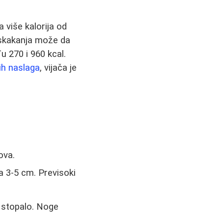
 više kalorija od
eskakanja može da
u 270 i 960 kcal.
ih naslaga
, vijača je
ova.
a 3-5 cm. Previsoki
o stopalo. Noge