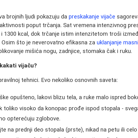
tva brojnih ljudi pokazuju da
preskakanje vijače
sagoreva
aktivnosti poput trčanja. Sat vremena intenzivnog pr
i 1300 kcal, dok trčanje istim intenzitetom troši izmeđ
! Osim što je neverovatno efikasna za
uklanjanje masn
likovanje mišića nogu, zadnjice, stomaka čak i ruku.
kakati vijaču?
pravilnoj tehnici. Evo nekoliko osnovnih saveta:
ške opušteno, lakovi blizu tela, a ruke malo ispred bok
k toliko visoko da konopac prođe ispod stopala - sveg
no opterećuju zglobove.
e na prednji deo stopala (prste), nikad na petu ili cel