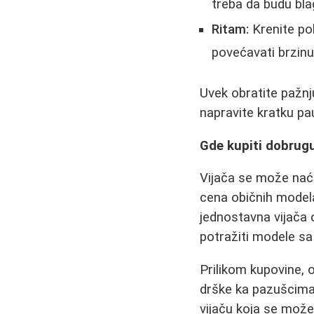
treba da budu bla
Ritam:
Krenite pol
povećavati brzinu
Uvek obratite pažnju
napravite kratku pau
Gde kupiti dobrugu 
Vijača se može naći
cena običnih modela
jednostavna vijača 
potražiti modele s
Prilikom kupovine, 
drške ka pazušcima.
vijaču koja se može 