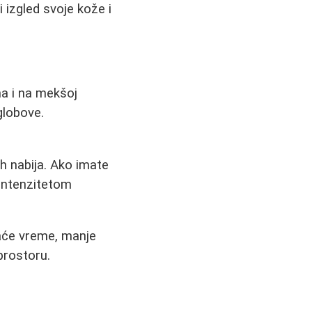
 izgled svoje kože i
ma i na mekšoj
globove.
ih nabija. Ako imate
 intenzitetom
raće vreme, manje
prostoru.