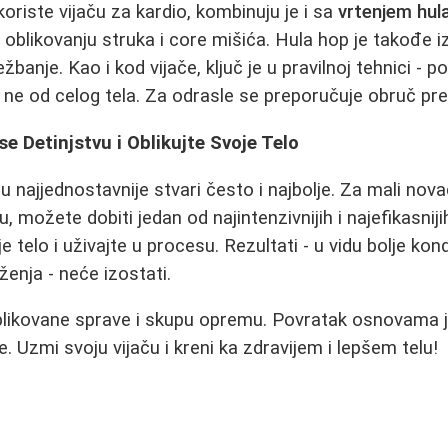
riste vijaču za kardio, kombinuju je i sa
vrtenjem hul
a oblikovanju struka i core mišića. Hula hop je takođe 
žbanje. Kao i kod vijače, ključ je u pravilnoj tehnici - p
 ne od celog tela. Za odrasle se preporučuje obruč pr
se Detinjstvu i Oblikujte Svoje Telo
u najjednostavnije stvari često i najbolje. Za mali nov
 možete dobiti jedan od najintenzivnijih i najefikasniji
e telo i uživajte u procesu. Rezultati - u vidu bolje kond
oženja - neće izostati.
likovane sprave i skupu opremu. Povratak osnovama 
. Uzmi svoju vijaču i kreni ka zdravijem i lepšem telu!