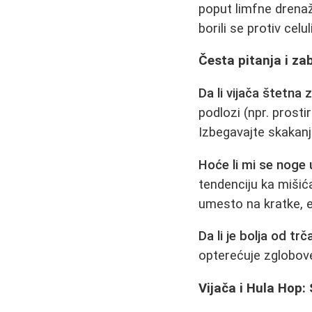
poput limfne drenaž
borili se protiv celul
Česta pitanja i za
Da li vijača štetna
podlozi (npr. prosti
Izbegavajte skakanj
Hoće li mi se noge 
tendenciju ka mišić
umesto na kratke, e
Da li je bolja od trč
opterećuje zglobove
Vijača i Hula Hop