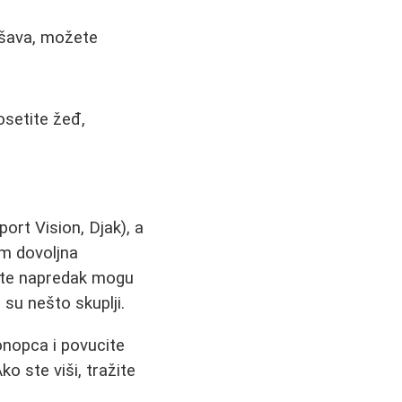
ljšava, možete
osetite žeđ,
ort Vision, Djak), a
im dovoljna
rate napredak mogu
 su nešto skuplji.
onopca i povucite
o ste viši, tražite