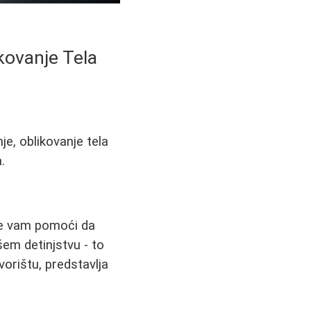
ikovanje Tela
je, oblikovanje tela
.
će vam pomoći da
šem detinjstvu - to
vorištu, predstavlja