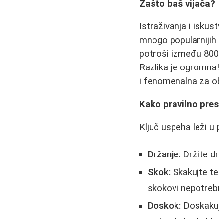
Zašto baš vijača?
Istraživanja i iskus
mnogo popularnijih 
potroši između 800 
Razlika je ogromna
i fenomenalna za ob
Kako pravilno pres
Ključ uspeha leži u 
Držanje:
Držite dr
Skok:
Skakujte te
skokovi nepotreb
Doskok:
Doskakujt