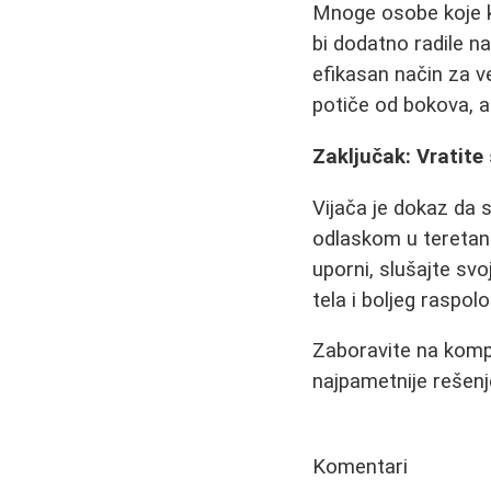
Mnoge osobe koje ko
bi dodatno radile n
efikasan način za ve
potiče od bokova, a
Zaključak: Vratite 
Vijača je dokaz da s
odlaskom u teretanu,
uporni, slušajte svoj
tela i boljeg raspol
Zaboravite na komp
najpametnije rešenje
Komentari