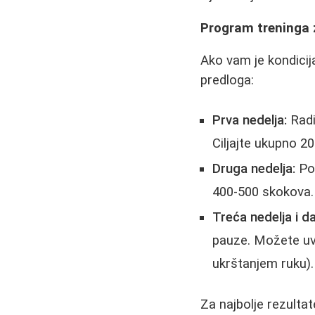
Program treninga 
Ako vam je kondicij
predloga:
Prva nedelja:
Radi
Ciljajte ukupno 2
Druga nedelja:
Pov
400-500 skokova.
Treća nedelja i da
pauze. Možete uves
ukrštanjem ruku).
Za najbolje rezulta