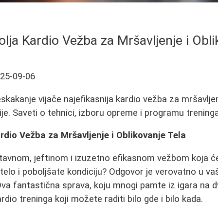
olja Kardio Vežba za Mršavljenje i Obl
25-09-06
eskakanje vijače najefikasnija kardio vežba za mršavljen
ije. Saveti o tehnici, izboru opreme i programu treninga
ardio Vežba za Mršavljenje i Oblikovanje Tela
stavnom, jeftinom i izuzetno efikasnom vežbom koja 
 telo i poboljšate kondiciju? Odgovor je verovatno u va
Ova fantastična sprava, koju mnogi pamte iz igara na d
rdio treninga koji možete raditi bilo gde i bilo kada.