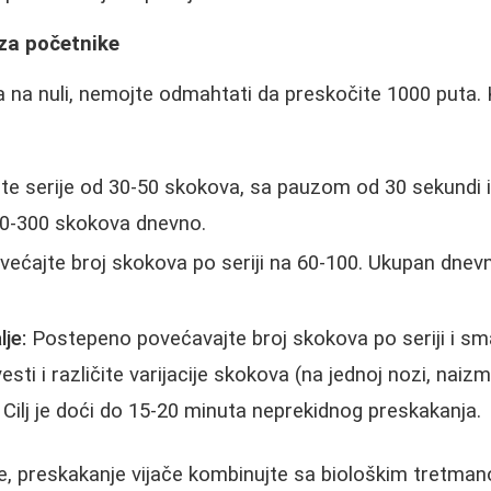
za početnike
a na nuli, nemojte odmahtati da preskočite 1000 puta. 
te serije od 30-50 skokova, sa pauzom od 30 sekundi 
00-300 skokova dnevno.
ećajte broj skokova po seriji na 60-100. Ukupan dnevni
lje:
Postepeno povećavajte broj skokova po seriji i sm
ti i različite varijacije skokova (na jednoj nozi, naiz
 Cilj je doći do 15-20 minuta neprekidnog preskakanja.
te, preskakanje vijače kombinujte sa biološkim tretma