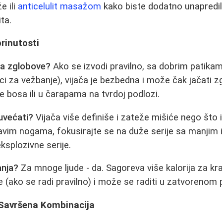
e ili
anticelulit masažom
kako biste dodatno unapredili
ita.
brinutosti
 za zglobove?
Ako se izvodi pravilno, sa dobrim patika
rci za vežbanje), vijača je bezbedna i može čak jačati z
e bosa ili u čarapama na tvrdoj podlozi.
uvećati?
Vijača više definiše i zateže mišiće nego što 
avim nogama, fokusirajte se na duže serije sa manjim
ksplozivne serije.
anja?
Za mnoge ljude - da. Sagoreva više kalorija za k
 (ako se radi pravilno) i može se raditi u zatvorenom 
: Savršena Kombinacija