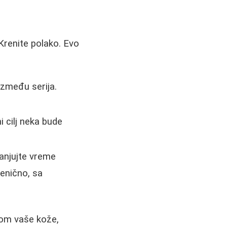
Krenite polako. Evo
između serija.
 cilj neka bude
anjujte vreme
menično, sa
nom vaše kože,