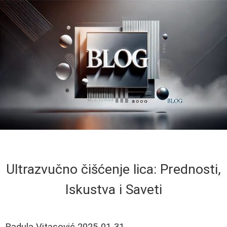
Ultrazvučno čišćenje lica: Prednosti,
Iskustva i Saveti
Radula Vitasović
2025-01-31