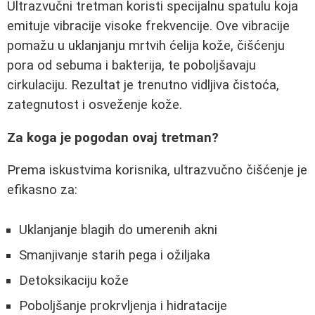
Ultrazvučni tretman koristi specijalnu spatulu koja
emituje vibracije visoke frekvencije. Ove vibracije
pomažu u uklanjanju mrtvih ćelija kože, čišćenju
pora od sebuma i bakterija, te poboljšavaju
cirkulaciju. Rezultat je trenutno vidljiva čistoća,
zategnutost i osveženje kože.
Za koga je pogodan ovaj tretman?
Prema iskustvima korisnika, ultrazvučno čišćenje je
efikasno za:
Uklanjanje blagih do umerenih akni
Smanjivanje starih pega i ožiljaka
Detoksikaciju kože
Poboljšanje prokrvljenja i hidratacije