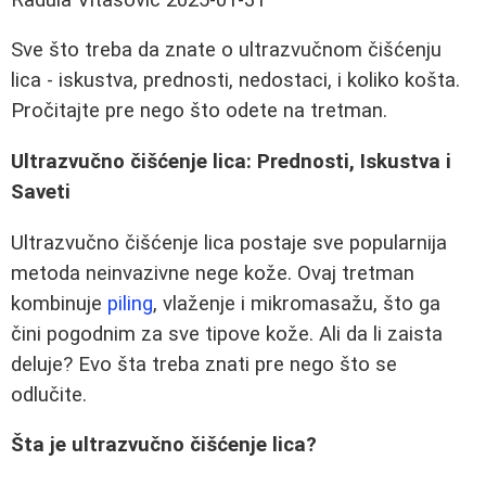
Sve što treba da znate o ultrazvučnom čišćenju
lica - iskustva, prednosti, nedostaci, i koliko košta.
Pročitajte pre nego što odete na tretman.
Ultrazvučno čišćenje lica: Prednosti, Iskustva i
Saveti
Ultrazvučno čišćenje lica postaje sve popularnija
metoda neinvazivne nege kože. Ovaj tretman
kombinuje
piling
, vlaženje i mikromasažu, što ga
čini pogodnim za sve tipove kože. Ali da li zaista
deluje? Evo šta treba znati pre nego što se
odlučite.
Šta je ultrazvučno čišćenje lica?