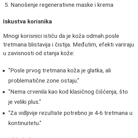
Nanošenje regenerativne maske i krema
Iskustva korisnika
Mnogi korisnici ističu da je koža odmah posle
tretmana blistavija i čistija. Međutim, efekti variraju
u zavisnosti od stanja kože:
"Posle prvog tretmana koža je glatka, ali
problematične zone ostaju."
"Nema crvenila kao kod klasičnog čišćenja, što
je veliki plus."
"Za vidljivije rezultate potrebno je 4-6 tretmana u
kontinuitetu."