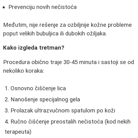
Prevenciju novih nečistoća
Međutim, nije rešenje za ozbiljnije kožne probleme
poput velikih bubuljica ili dubokih ožiljaka.
Kako izgleda tretman?
Procedura obično traje 30-45 minuta i sastoji se od
nekoliko koraka:
Osnovno čišćenje lica
Nanošenje specijalnog gela
Prolazak ultrazvučnom spatulom po koži
Ručno čišćenje preostalih nečistoća (kod nekih
terapeuta)