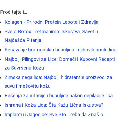
Pročitajte i...
Kolagen - Prirodni Protein Lepote i Zdravlja
Sve o Botox Tretmanima: Iskustva, Saveti i
Najčešća Pitanja
Rešavanje hormonskih bubuljica i njihovih posledica
Najbolji Pilingovi za Lice: Domaći i Kupovni Recepti
za Savršenu Kožu
Zimska nega lica: Najbolji hidratantni proizvodi za
suvu i mešovitu kožu
Rešenja za iritacije i bubuljice nakon depilacije lica
Ishrana i Koža Lica: Šta Kažu Lična Iskustva?
Implanti u Jagodice: Sve Što Treba da Znaš o