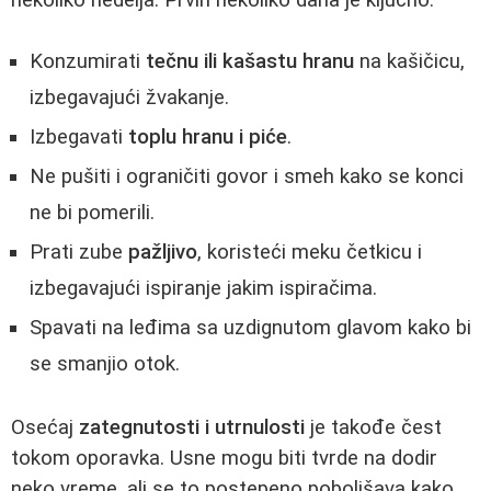
Konzumirati
tečnu ili kašastu hranu
na kašičicu,
izbegavajući žvakanje.
Izbegavati
toplu hranu i piće
.
Ne pušiti i ograničiti govor i smeh kako se konci
ne bi pomerili.
Prati zube
pažljivo
, koristeći meku četkicu i
izbegavajući ispiranje jakim ispiračima.
Spavati na leđima sa uzdignutom glavom kako bi
se smanjio otok.
Osećaj
zategnutosti i utrnulosti
je takođe čest
tokom oporavka. Usne mogu biti tvrde na dodir
neko vreme, ali se to postepeno poboljšava kako