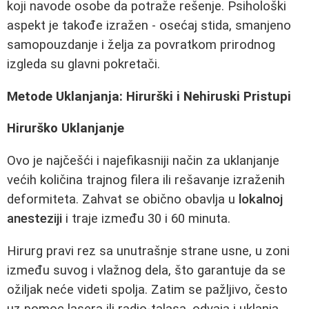
koji navode osobe da potraže rešenje. Psihološki
aspekt je takođe izražen - osećaj stida, smanjeno
samopouzdanje i želja za povratkom prirodnog
izgleda su glavni pokretači.
Metode Uklanjanja: Hirurški i Nehiruski Pristupi
Hirurško Uklanjanje
Ovo je najčešći i najefikasniji način za uklanjanje
većih količina trajnog filera ili rešavanje izraženih
deformiteta. Zahvat se obično obavlja u
lokalnoj
anesteziji
i traje između 30 i 60 minuta.
Hirurg pravi rez sa unutrašnje strane usne, u zoni
između suvog i vlažnog dela, što garantuje da se
ožiljak neće videti spolja. Zatim se pažljivo, često
uz pomoc lasera ili radio-talasa, odvaja i uklanja