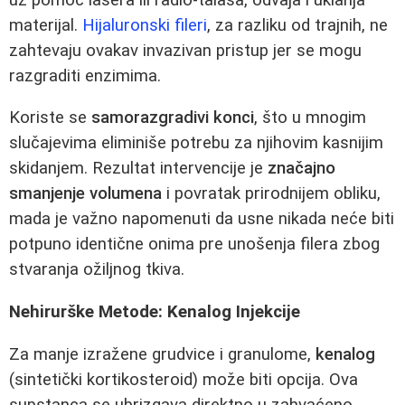
materijal.
Hijaluronski fileri
, za razliku od trajnih, ne
zahtevaju ovakav invazivan pristup jer se mogu
razgraditi enzimima.
Koriste se
samorazgradivi konci
, što u mnogim
slučajevima eliminiše potrebu za njihovim kasnijim
skidanjem. Rezultat intervencije je
značajno
smanjenje volumena
i povratak prirodnijem obliku,
mada je važno napomenuti da usne nikada neće biti
potpuno identične onima pre unošenja filera zbog
stvaranja ožiljnog tkiva.
Nehirurške Metode: Kenalog Injekcije
Za manje izražene grudvice i granulome,
kenalog
(sintetički kortikosteroid) može biti opcija. Ova
supstanca se ubrizgava direktno u zahvaćeno