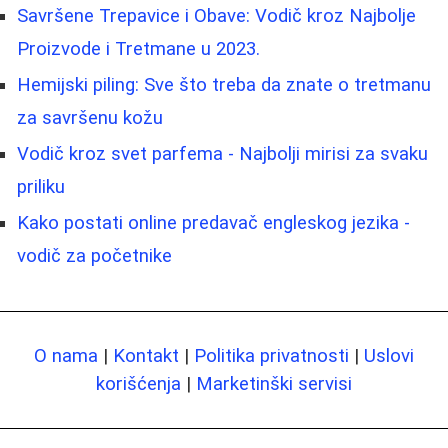
Savršene Trepavice i Obave: Vodič kroz Najbolje
Proizvode i Tretmane u 2023.
Hemijski piling: Sve što treba da znate o tretmanu
za savršenu kožu
Vodič kroz svet parfema - Najbolji mirisi za svaku
priliku
Kako postati online predavač engleskog jezika -
vodič za početnike
O nama
|
Kontakt
|
Politika privatnosti
|
Uslovi
korišćenja
|
Marketinški servisi