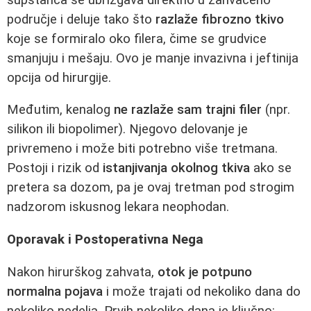
područje i deluje tako što
razlaže fibrozno tkivo
koje se formiralo oko filera, čime se grudvice
smanjuju i mešaju. Ovo je manje invazivna i jeftinija
opcija od hirurgije.
Međutim, kenalog
ne razlaže sam trajni filer
(npr.
silikon ili biopolimer). Njegovo delovanje je
privremeno i može biti potrebno više tretmana.
Postoji i rizik od
istanjivanja okolnog tkiva
ako se
pretera sa dozom, pa je ovaj tretman pod strogim
nadzorom iskusnog lekara neophodan.
Oporavak i Postoperativna Nega
Nakon hirurškog zahvata,
otok je potpuno
normalna pojava
i može trajati od nekoliko dana do
nekoliko nedelja. Prvih nekoliko dana je ključno: