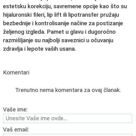
estetsku korekciju, savremene opcije kao što su
hijaluronski fileri
,
lip lift
ili
lipotransfer
pružaju
bezbednije i kontrolisanije načine za postizanje
željenog izgleda. Pamet u glavu i dugoročno
razmišljanje su najbolji saveznici u očuvanju
zdravlja i lepote vaših usana.
Komentari
Trenutno nema komentara za ovaj članak.
Vaše ime:
Vaš email: