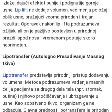
izlaže, dajući efektat punije i podignutije gornje
usne.
Lip lift
ne dodaje volumen, već menja položaj i
oblik usne, pružajući veoma prirodan i trajan
rezultat. Oporavak nakon lip lifta podrazumeva
ožiljak, ali on je pažljivo postavljen u prirodnoj
brazdi ispod nosa i vremenom postaje skoro
neprimetan.
Lipotransfer (Autologno Presađivanje Masnog
tkiva)
Lipotransfer
predstavlja prirodniji pristup dodavanju
volumena. Metoda podrazumeva vađenje masnih
ćelija pacijenta sa drugog dela tela (npr. stomak,
butine) i njihovo pročišćavanje i ubrizgavanje u
usne. Kao sopstveno tkivo, organizam ga ne
odbacuje. Glavna prednost lipotransfera je prirodan