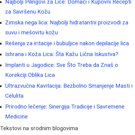
Najbolji Pilingovi za Lice: Domaći i Kupovni Recepti
za Savršenu Kožu
Zimska nega lica: Najbolji hidratantni proizvodi za
suvu i mešovitu kožu
Rešenja za iritacije i bubuljice nakon depilacije lica
Ishrana i Koža Lica: Šta Kažu Lična Iskustva?
Implanti u Jagodice: Sve Što Treba da Znaš o
Korekciji Oblika Lica
Ultrazvučna Kavitacija: Bezbolno Smanjenje Masti i
Celulita
Prirodno lečenje: Sinergija Tradicije i Savremene
Medicine
Tekstovi na srodnim blogovima