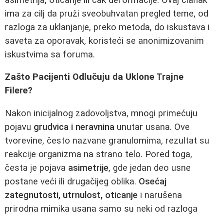
ima za cilj da pruži sveobuhvatan pregled teme, od
razloga za uklanjanje, preko metoda, do iskustava i
saveta za oporavak, koristeći se anonimizovanim
iskustvima sa foruma.
Zašto Pacijenti Odlučuju da Uklone Trajne
Filere?
Nakon inicijalnog zadovoljstva, mnogi primećuju
pojavu
grudvica i neravnina
unutar usana. Ove
tvorevine, često nazvane granulomima, rezultat su
reakcije organizma na strano telo. Pored toga,
česta je pojava
asimetrije
, gde jedan deo usne
postane veći ili drugačijeg oblika.
Osećaj
zategnutosti, utrnulost, oticanje
i narušena
prirodna mimika usana samo su neki od razloga