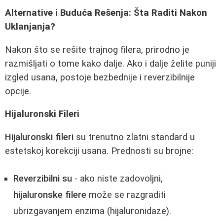
Alternative i Buduća Rešenja: Šta Raditi Nakon
Uklanjanja?
Nakon što se rešite trajnog filera, prirodno je
razmišljati o tome kako dalje. Ako i dalje želite puniji
izgled usana, postoje bezbednije i reverzibilnije
opcije.
Hijaluronski Fileri
Hijaluronski fileri
su trenutno zlatni standard u
estetskoj korekciji usana. Prednosti su brojne:
Reverzibilni su
- ako niste zadovoljni,
hijaluronske filere
može se razgraditi
ubrizgavanjem enzima (hijaluronidaze).