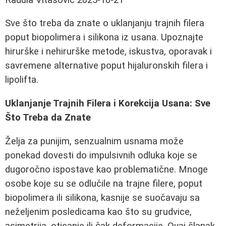
Sve što treba da znate o uklanjanju trajnih filera
poput biopolimera i silikona iz usana. Upoznajte
hirurške i nehirurške metode, iskustva, oporavak i
savremene alternative poput hijaluronskih filera i
lipolifta.
Uklanjanje Trajnih Filera i Korekcija Usana: Sve
Što Treba da Znate
Želja za punijim, senzualnim usnama može
ponekad dovesti do impulsivnih odluka koje se
dugoročno ispostave kao problematične. Mnoge
osobe koje su se odlučile na trajne filere, poput
biopolimera ili silikona, kasnije se suočavaju sa
neželjenim posledicama kao što su grudvice,
asimetrija, oticanje ili čak deformacije. Ovaj članak