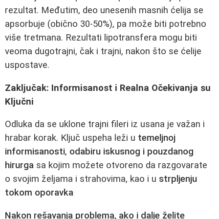
rezultat. Međutim, deo unesenih masnih ćelija se
apsorbuje (obično 30-50%), pa može biti potrebno
više tretmana. Rezultati lipotransfera mogu biti
veoma dugotrajni, čak i trajni, nakon što se ćelije
uspostave.
Zaključak: Informisanost i Realna Očekivanja su
Ključni
Odluka da se uklone trajni fileri iz usana je važan i
hrabar korak. Ključ uspeha leži u
temeljnoj
informisanosti
,
odabiru iskusnog i pouzdanog
hirurga
sa kojim možete otvoreno da razgovarate
o svojim željama i strahovima, kao i u
strpljenju
tokom oporavka
Nakon rešavanja problema, ako i dalje želite