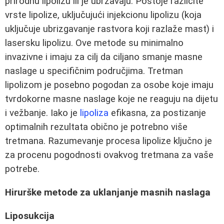
prirodnu lipolizu ili je ubrzavaju. Postoje različite
vrste lipolize, uključujući injekcionu lipolizu (koja
uključuje ubrizgavanje rastvora koji razlaže mast) i
lasersku lipolizu. Ove metode su minimalno
invazivne i imaju za cilj da ciljano smanje masne
naslage u specifičnim područjima. Tretman
lipolizom je posebno pogodan za osobe koje imaju
tvrdokorne masne naslage koje ne reaguju na dijetu
i vežbanje. Iako je
lipoliza
efikasna, za postizanje
optimalnih rezultata obično je potrebno više
tretmana. Razumevanje procesa lipolize ključno je
za procenu pogodnosti ovakvog tretmana za vaše
potrebe.
Hirurške metode za uklanjanje masnih naslaga
Liposukcija