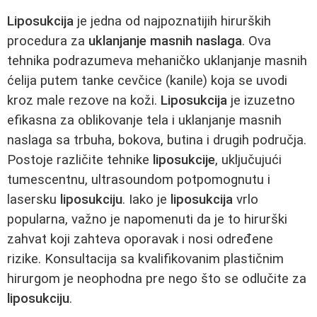
Liposukcija
je jedna od najpoznatijih hirurških
procedura za
uklanjanje masnih naslaga
. Ova
tehnika podrazumeva mehaničko uklanjanje masnih
ćelija putem tanke cevčice (kanile) koja se uvodi
kroz male rezove na koži.
Liposukcija
je izuzetno
efikasna za oblikovanje tela i uklanjanje masnih
naslaga sa trbuha, bokova, butina i drugih područja.
Postoje različite tehnike
liposukcije
, uključujući
tumescentnu, ultrasoundom potpomognutu i
lasersku
liposukciju
. Iako je
liposukcija
vrlo
popularna, važno je napomenuti da je to hirurški
zahvat koji zahteva oporavak i nosi određene
rizike. Konsultacija sa kvalifikovanim plastičnim
hirurgom je neophodna pre nego što se odlučite za
liposukciju
.