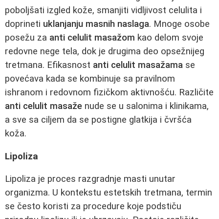
poboljšati izgled kože, smanjiti vidljivost celulita i
doprineti
uklanjanju masnih naslaga
. Mnoge osobe
posežu za
anti celulit masažom
kao delom svoje
redovne nege tela, dok je drugima deo opsežnijeg
tretmana. Efikasnost
anti celulit masažama
se
povećava kada se kombinuje sa pravilnom
ishranom i redovnom fizičkom aktivnošću. Različite
anti celulit masaže
nude se u salonima i klinikama,
a sve sa ciljem da se postigne glatkija i čvršća
koža.
Lipoliza
Lipoliza je proces razgradnje masti unutar
organizma. U kontekstu estetskih tretmana, termin
se često koristi za procedure koje podstiču