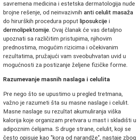
savremena medicina i estetska dermatologija nude
brojne rešenje, od neinvazivnih
anti celulit masaža
do hirurških procedura poput
liposukcije
i
dermolipektomije
. Ovaj članak će vas detaljno
upoznati sa različitim pristupima, njihovim
prednostima, mogućim rizicima i očekivanim
rezultatima, pružajući vam sveobuhvatan uvid u
mogućnosti za postizanje željene fizičke forme.
Razumevanje masnih naslaga i celulita
Pre nego što se upustimo u pregled tretmana,
važno je razumeti šta su masne naslage i celulit.
Masne naslage su rezultat akumuliranja viška
kalorija koje organizam pretvara u mast i skladišti u
adipoznim ćelijama. S druge strane, celulit, koji se
često opisuje kao "kora od narandže", nastaje zbog