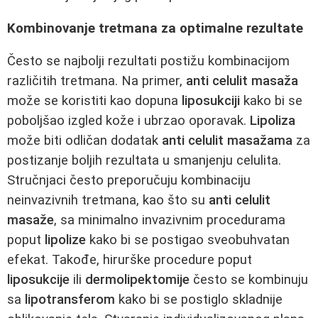
Kombinovanje tretmana za optimalne rezultate
Često se najbolji rezultati postižu kombinacijom
različitih tretmana. Na primer,
anti celulit masaža
može se koristiti kao dopuna
liposukciji
kako bi se
poboljšao izgled kože i ubrzao oporavak.
Lipoliza
može biti odličan dodatak
anti celulit masažama
za
postizanje boljih rezultata u smanjenju celulita.
Stručnjaci često preporučuju kombinaciju
neinvazivnih tretmana, kao što su
anti celulit
masaže
, sa minimalno invazivnim procedurama
poput
lipolize
kako bi se postigao sveobuhvatan
efekat. Takođe, hirurške procedure poput
liposukcije
ili
dermolipektomije
često se kombinuju
sa
lipotransferom
kako bi se postiglo skladnije