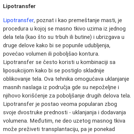
Lipotransfer
Lipotransfer
, poznat i kao premeštanje masti, je
procedura u kojoj se masno tkivo uzima iz jednog
dela tela (kao što su trbuh ili butine) i ubrizgava u
druge delove kako bi se popunile udubljenja,
povećao volumen ili poboljšao kontura.
Lipotransfer se često koristi u kombinaciji sa
liposukcijom kako bi se postiglo skladnije
oblikovanje tela. Ova tehnika omogućava uklanjanje
masnih naslaga iz područja gde su nepoželjne i
njihovo korišćenje za poboljšanje drugih delova tela.
Lipotransfer je postao veoma popularan zbog
svoje dvostruke prednosti - uklanjanja i dodavanja
volumena. Međutim, ne deo uzetog masnog tkiva
može preživeti transplantaciju, pa je ponekad