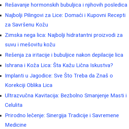
Rešavanje hormonskih bubuljica i njihovih posledica
Najbolji Pilingovi za Lice: Domaći i Kupovni Recepti
za Savršenu Kožu
Zimska nega lica: Najbolji hidratantni proizvodi za
suvu i mešovitu kožu
Rešenja za iritacije i bubuljice nakon depilacije lica
Ishrana i Koža Lica: Šta Kažu Lična Iskustva?
Implanti u Jagodice: Sve Što Treba da Znaš o
Korekciji Oblika Lica
Ultrazvučna Kavitacija: Bezbolno Smanjenje Masti i
Celulita
Prirodno lečenje: Sinergija Tradicije i Savremene
Medicine