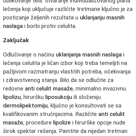
oblikovanje tela. Stvaranje individualizovanog plana
lečenja koji uključuje različite tretmane ključno je za
postizanje željenih rezultata u
uklanjanju masnih
naslaga
i borbi protiv celulita.
Zaključak
Odlučivanje o načinu
uklanjanja masnih naslaga
i
lečenja celulita je ličan izbor koji treba temeljiti na
pažljivom razmatranju vlastitih potreba, očekivanja
i zdravstvenog stanja. Bilo da se odlučite za
redovne
anti celulit masaže
, minimalno invazivnu
lipolizu
, hiruršku
liposukciju
ili složeniju
dermolipektomiju
, ključno je konsultovati se sa
kvalifikovanim stručnjacima. Različite
anti celulit
masaže
, procedure
lipolize
i hirurške opcije nude
širok spektar rešenja. Pamtite da nijedan tretman