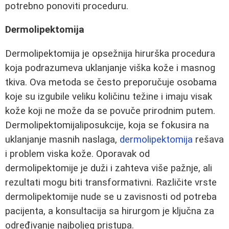
potrebno ponoviti proceduru.
Dermolipektomija
Dermolipektomija je opsežnija hirurška procedura
koja podrazumeva uklanjanje viška kože i masnog
tkiva. Ova metoda se često preporučuje osobama
koje su izgubile veliku količinu težine i imaju visak
kože koji ne može da se povuče prirodnim putem.
Dermolipektomijaliposukcije, koja se fokusira na
uklanjanje masnih naslaga,
dermolipektomija
rešava
i problem viska kože. Oporavak od
dermolipektomije je duži i zahteva više pažnje, ali
rezultati mogu biti transformativni. Različite vrste
dermolipektomije nude se u zavisnosti od potreba
pacijenta, a konsultacija sa hirurgom je ključna za
određivanje najboljeg pristupa.