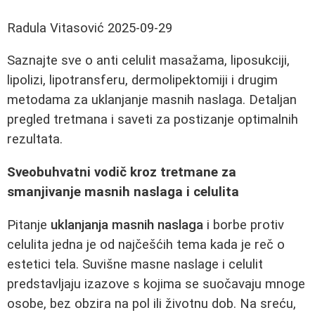
Radula Vitasović
2025-09-29
Saznajte sve o anti celulit masažama, liposukciji,
lipolizi, lipotransferu, dermolipektomiji i drugim
metodama za uklanjanje masnih naslaga. Detaljan
pregled tretmana i saveti za postizanje optimalnih
rezultata.
Sveobuhvatni vodič kroz tretmane za
smanjivanje masnih naslaga i celulita
Pitanje
uklanjanja masnih naslaga
i borbe protiv
celulita jedna je od najčešćih tema kada je reč o
estetici tela. Suvišne masne naslage i celulit
predstavljaju izazove s kojima se suočavaju mnoge
osobe, bez obzira na pol ili životnu dob. Na sreću,