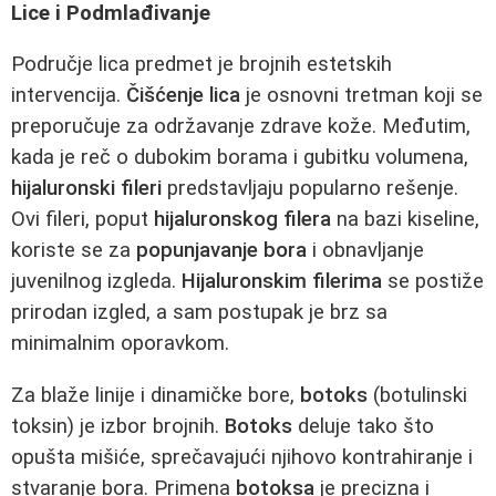
Lice i Podmlađivanje
Područje lica predmet je brojnih estetskih
intervencija.
Čišćenje lica
je osnovni tretman koji se
preporučuje za održavanje zdrave kože. Međutim,
kada je reč o dubokim borama i gubitku volumena,
hijaluronski fileri
predstavljaju popularno rešenje.
Ovi fileri, poput
hijaluronskog filera
na bazi kiseline,
koriste se za
popunjavanje bora
i obnavljanje
juvenilnog izgleda.
Hijaluronskim filerima
se postiže
prirodan izgled, a sam postupak je brz sa
minimalnim oporavkom.
Za blaže linije i dinamičke bore,
botoks
(botulinski
toksin) je izbor brojnih.
Botoks
deluje tako što
opušta mišiće, sprečavajući njihovo kontrahiranje i
stvaranje bora. Primena
botoksa
je precizna i