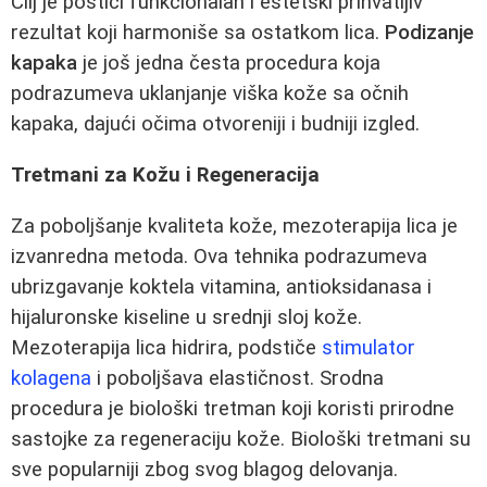
Cilj je postići funkcionalan i estetski prihvatljiv
rezultat koji harmoniše sa ostatkom lica.
Podizanje
kapaka
je još jedna česta procedura koja
podrazumeva uklanjanje viška kože sa očnih
kapaka, dajući očima otvoreniji i budniji izgled.
Tretmani za Kožu i Regeneracija
Za poboljšanje kvaliteta kože, mezoterapija lica je
izvanredna metoda. Ova tehnika podrazumeva
ubrizgavanje koktela vitamina, antioksidanasa i
hijaluronske kiseline u srednji sloj kože.
Mezoterapija lica hidrira, podstiče
stimulator
kolagena
i poboljšava elastičnost. Srodna
procedura je biološki tretman koji koristi prirodne
sastojke za regeneraciju kože. Biološki tretmani su
sve popularniji zbog svog blagog delovanja.