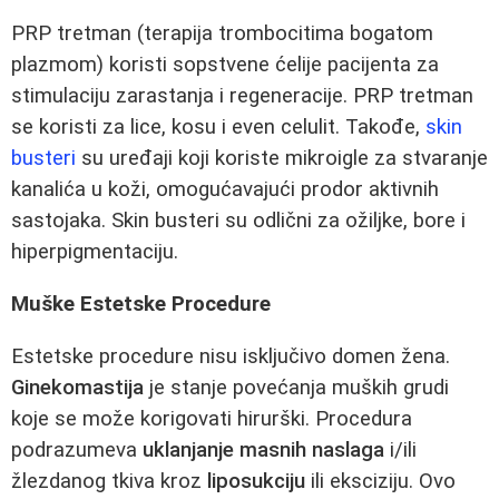
PRP tretman (terapija trombocitima bogatom
plazmom) koristi sopstvene ćelije pacijenta za
stimulaciju zarastanja i regeneracije. PRP tretman
se koristi za lice, kosu i even celulit. Takođe,
skin
busteri
su uređaji koji koriste mikroigle za stvaranje
kanalića u koži, omogućavajući prodor aktivnih
sastojaka. Skin busteri su odlični za ožiljke, bore i
hiperpigmentaciju.
Muške Estetske Procedure
Estetske procedure nisu isključivo domen žena.
Ginekomastija
je stanje povećanja muških grudi
koje se može korigovati hirurški. Procedura
podrazumeva
uklanjanje masnih naslaga
i/ili
žlezdanog tkiva kroz
liposukciju
ili eksciziju. Ovo