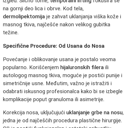
izgled. Slično tome,
temporalni lifting
fokusira se
na gornji deo lica i obrve. Kod tela,
dermolipektomija
je zahvat uklanjanja viška kože i
masnog tkiva, najčešće nakon velikog gubitka
težine.
Specifične Procedure: Od Usana do Nosa
Povećanje i oblikovanje usana je postalo veoma
popularno. Korišćenjem
hijaluronskih filera
ili
autologog masnog tkiva, moguće je postići punije i
simetričnije usne. Međutim, važno je istražiti i
odabrati iskusnog profesionalca kako bi se izbegle
komplikacije poput granuloma ili asimetrije.
Korekcija nosa, uključujući
uklanjanje grbe na nosu
,
jedna je od najčešćih procedura plastične hirurgije.