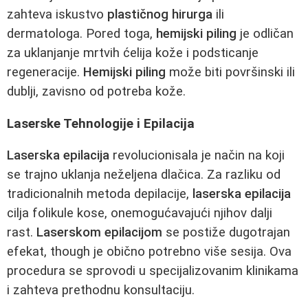
zahteva iskustvo
plastičnog hirurga
ili
dermatologa. Pored toga,
hemijski piling
je odličan
za uklanjanje mrtvih ćelija kože i podsticanje
regeneracije.
Hemijski piling
može biti površinski ili
dublji, zavisno od potreba kože.
Laserske Tehnologije i Epilacija
Laserska epilacija
revolucionisala je način na koji
se trajno uklanja neželjena dlačica. Za razliku od
tradicionalnih metoda depilacije,
laserska epilacija
cilja folikule kose, onemogućavajući njihov dalji
rast.
Laserskom epilacijom
se postiže dugotrajan
efekat, though je obično potrebno više sesija. Ova
procedura se sprovodi u specijalizovanim klinikama
i zahteva prethodnu konsultaciju.