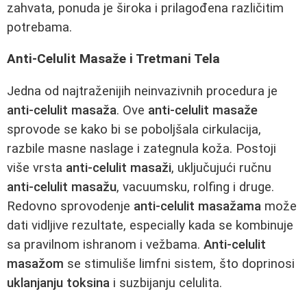
zahvata, ponuda je široka i prilagođena različitim
potrebama.
Anti-Celulit Masaže i Tretmani Tela
Jedna od najtraženijih neinvazivnih procedura je
anti-celulit masaža
. Ove
anti-celulit masaže
sprovode se kako bi se poboljšala cirkulacija,
razbile masne naslage i zategnula koža. Postoji
više vrsta
anti-celulit masaži
, uključujući ručnu
anti-celulit masažu
, vacuumsku, rolfing i druge.
Redovno sprovodenje
anti-celulit masažama
može
dati vidljive rezultate, especially kada se kombinuje
sa pravilnom ishranom i vežbama.
Anti-celulit
masažom
se stimuliše limfni sistem, što doprinosi
uklanjanju toksina
i suzbijanju celulita.