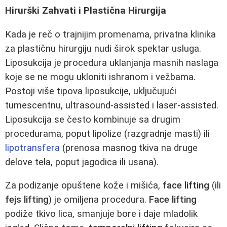
Hirurški Zahvati i Plastična Hirurgija
Kada je reč o trajnijim promenama, privatna klinika
za plastičnu hirurgiju nudi širok spektar usluga.
Liposukcija je procedura uklanjanja masnih naslaga
koje se ne mogu ukloniti ishranom i vežbama.
Postoji više tipova liposukcije, uključujući
tumescentnu, ultrasound-assisted i laser-assisted.
Liposukcija se često kombinuje sa drugim
procedurama, poput lipolize (razgradnje masti) ili
lipotransfera
(prenosa masnog tkiva na druge
delove tela, poput jagodica ili usana).
Za podizanje opuštene kože i mišića,
face lifting
(ili
fejs lifting
) je omiljena procedura.
Face lifting
podiže tkivo lica, smanjuje bore i daje mladolik