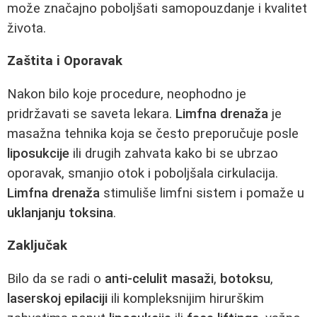
može značajno poboljšati samopouzdanje i kvalitet
života.
Zaštita i Oporavak
Nakon bilo koje procedure, neophodno je
pridržavati se saveta lekara.
Limfna drenaža
je
masažna tehnika koja se često preporučuje posle
liposukcije
ili drugih zahvata kako bi se ubrzao
oporavak, smanjio otok i poboljšala cirkulacija.
Limfna drenaža
stimuliše limfni sistem i pomaže u
uklanjanju toksina
.
Zaključak
Bilo da se radi o
anti-celulit masaži
,
botoksu
,
laserskoj epilaciji
ili kompleksnijim hirurškim