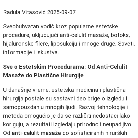
Radula Vitasović
2025-09-07
Sveobuhvatan vodič kroz popularne estetske
procedure, uključujući anti-celulit masaže, botoks,
hijaluronske filere, liposukciju i mnoge druge. Saveti,
informacije i iskustva.
Sve o Estetskim Procedurama: Od Anti-Celulit
Masaže do Plastične Hirurgije
U današnje vreme, estetska medicina i plastična
hirurgija postale su sastavni deo brige o izgledu i
samopouzdanju mnogih ljudi. Razvoj tehnologije i
metoda omogućio je da se različiti nedostaci lako
koriguju, a rezultati izgledaju prirodno i neupadljivo.
Od
anti-celulit masaže
do sofisticiranih hirurških