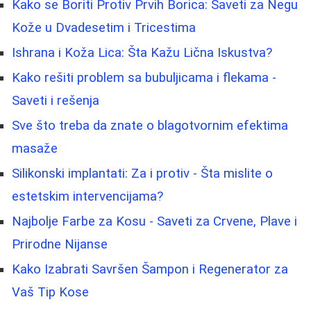
Kako se Boriti Protiv Prvih Borica: Saveti za Negu
Kože u Dvadesetim i Tricestima
Ishrana i Koža Lica: Šta Kažu Lična Iskustva?
Kako rešiti problem sa bubuljicama i flekama -
Saveti i rešenja
Sve što treba da znate o blagotvornim efektima
masaže
Silikonski implantati: Za i protiv - Šta mislite o
estetskim intervencijama?
Najbolje Farbe za Kosu - Saveti za Crvene, Plave i
Prirodne Nijanse
Kako Izabrati Savršen Šampon i Regenerator za
Vaš Tip Kose