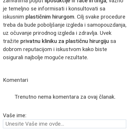
zahvatima poput
liposukcije
ili
face liftinga
, važno
je temeljno se informisati i konsultovati sa
iskusnim
plastičnim hirurgom
. Cilj svake procedure
treba da bude poboljšanje izgleda i samopouzdanja,
uz očuvanje prirodnog izgleda i zdravlja. Uvek
tražite
privatnu kliniku za plastičnu hirurgiju
sa
dobrom reputacijom i iskustvom kako biste
osigurali najbolje moguće rezultate.
Komentari
Trenutno nema komentara za ovaj članak.
Vaše ime: