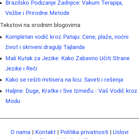
Brazilsko Podizanje Zadnjice: Vakum Terapija,
Vežbe i Prirodne Metode
Tekstovi na srodnim blogovima
Kompletan vodič kroz Pataju: Cene, plaže, noćni
život i skriveni dragulji Tajlanda
Mali Kutak za Jezike: Kako Zabavno Učiti Strane
Jezike i Reči
Kako se rešiti mitisera na licu: Saveti i rešenja
Haljine: Duge, Kratke i Sve Između - Vaš Vodič kroz
Modu
O nama
|
Kontakt
|
Politika privatnosti
|
Uslovi